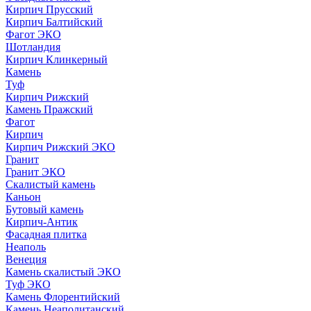
Кирпич Прусский
Кирпич Балтийский
Фагот ЭКО
Шотландия
Кирпич Клинкерный
Камень
Туф
Кирпич Рижский
Камень Пражский
Фагот
Кирпич
Кирпич Рижский ЭКО
Гранит
Гранит ЭКО
Скалистый камень
Каньон
Бутовый камень
Кирпич-Антик
Фасадная плитка
Неаполь
Венеция
Камень скалистый ЭКО
Туф ЭКО
Камень Флорентийский
Камень Неаполитанский