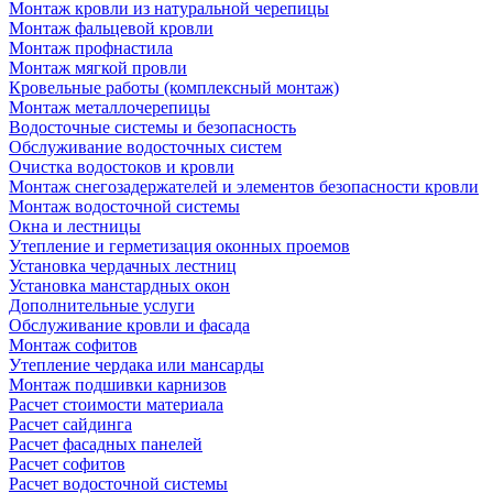
Монтаж кровли из натуральной черепицы
Монтаж фальцевой кровли
Монтаж профнастила
Монтаж мягкой провли
Кровельные работы (комплексный монтаж)
Монтаж металлочерепицы
Водосточные системы и безопасность
Обслуживание водосточных систем
Очистка водостоков и кровли
Монтаж снегозадержателей и элементов безопасности кровли
Монтаж водосточной системы
Окна и лестницы
Утепление и герметизация оконных проемов
Установка чердачных лестниц
Установка манстардных окон
Дополнительные услуги
Обслуживание кровли и фасада
Монтаж софитов
Утепление чердака или мансарды
Монтаж подшивки карнизов
Расчет стоимости материала
Расчет сайдинга
Расчет фасадных панелей
Расчет софитов
Расчет водосточной системы