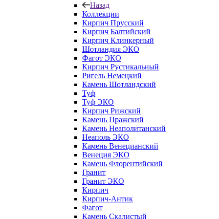
Назад
Коллекции
Кирпич Прусский
Кирпич Балтийский
Кирпич Клинкерный
Шотландия ЭКО
Фагот ЭКО
Кирпич Рустикальный
Ригель Немецкий
Камень Шотландский
Туф
Туф ЭКО
Кирпич Рижский
Камень Пражский
Камень Неаполитанский
Неаполь ЭКО
Камень Венецианский
Венеция ЭКО
Камень Флорентийский
Гранит
Гранит ЭКО
Кирпич
Кирпич-Антик
Фагот
Камень Скалистый