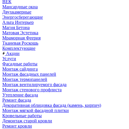
ВЕК
Мансардные окна
Двухкамерные
Энергосберегающие
Альта Интерьер
Магия Бетона
Матовая Эстетика
Мраморная Феерия
Тканевая Роскошь
Комплектующие
Акции
Услуги
Фасадные работы
Монтаж сайдинга
Монтаж фасадных панелей
Монтаж термопанелей
Монтаж вентилируемого фасада
Монтаж стенового профлиста
Утепление фасада
Ремонт фасада
Декоративная облицовка фасада (камень, кирпич)
Монтаж мягкой фасадной плитки
Кровельные работы
Демонтаж старой кровли
Ремонт кровли