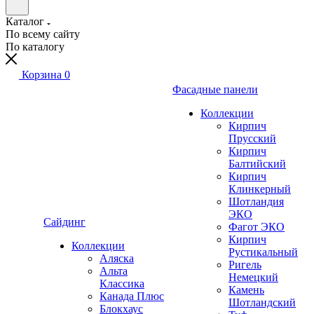
Каталог
По всему сайту
По каталогу
Корзина
0
Фасадные панели
Коллекции
Кирпич
Прусский
Кирпич
Балтийский
Кирпич
Клинкерный
Шотландия
ЭКО
Сайдинг
Фагот ЭКО
Кирпич
Коллекции
Рустикальный
Аляска
Ригель
Альта
Немецкий
Классика
Камень
Канада Плюс
Шотландский
Блокхаус