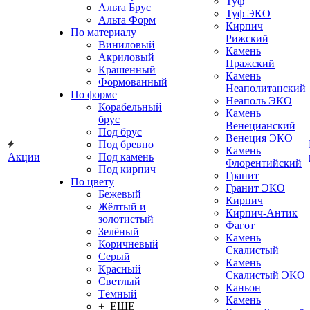
Туф
Альта Брус
Туф ЭКО
Альта Форм
Кирпич
По материалу
Рижский
Виниловый
Камень
Акриловый
Пражский
Крашенный
Камень
Формованный
Неаполитанский
По форме
Неаполь ЭКО
Корабельный
Камень
брус
Венецианский
Под брус
Венеция ЭКО
Под бревно
Камень
Акции
Под камень
Флорентийский
Под кирпич
Гранит
По цвету
Гранит ЭКО
Бежевый
Кирпич
Жёлтый и
Кирпич-Антик
золотистый
Фагот
Зелёный
Камень
Коричневый
Скалистый
Серый
Камень
Красный
Скалистый ЭКО
Светлый
Каньон
Тёмный
Камень
+ ЕЩЕ