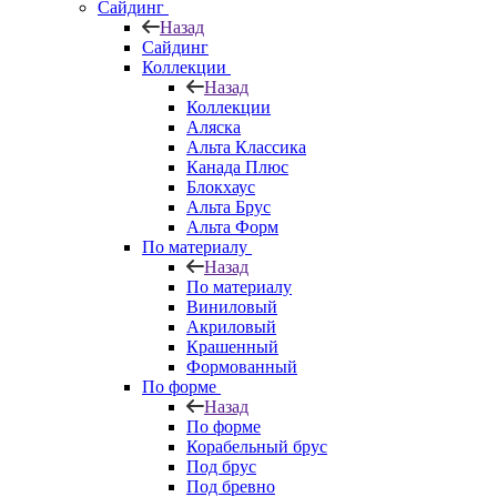
Сайдинг
Назад
Сайдинг
Коллекции
Назад
Коллекции
Аляска
Альта Классика
Канада Плюс
Блокхаус
Альта Брус
Альта Форм
По материалу
Назад
По материалу
Виниловый
Акриловый
Крашенный
Формованный
По форме
Назад
По форме
Корабельный брус
Под брус
Под бревно