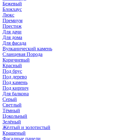
Бежевый
Блокхаус
Люкс
Премиум
Престиж
Для дачи
Для дома
Для фасада
Вулканический камень
Сланцевая Порода
Коричневый
Красный
Под брус
Под дерево
Под камень
Под кирпич
Для балкона
Серый
Светлый
Тёмный
Цокольный
Зелёный
Жёлтый и золотистый
Крашеный
Фасадные панели