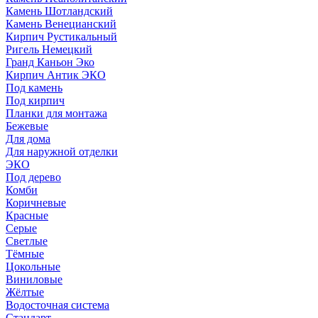
Камень Шотландский
Камень Венецианский
Кирпич Рустикальный
Ригель Немецкий
Гранд Каньон Эко
Кирпич Антик ЭКО
Под камень
Под кирпич
Планки для монтажа
Бежевые
Для дома
Для наружной отделки
ЭКO
Под дерево
Комби
Коричневые
Красные
Серые
Светлые
Тёмные
Цокольные
Виниловые
Жёлтые
Водосточная система
Стандарт