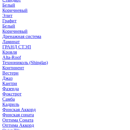
Белый
Коричневый
Элит
Графит
Белый
Коричневый
Дренажная система
Ламинат
ГРАНД СТЭП
Кровля
Alta-Roof
Технониколь (Shinglas)
Континент
Вестерн
Джаз
Кантри
Фазенда
Фокстрот
Самба
Кадриль
Финская Аккорд
Финская соната
Оптима Соната
Оптима Аккорд