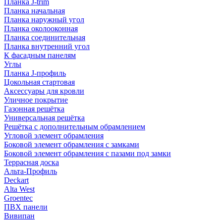
Планка J-trim
Планка начальная
Планка наружный угол
Планка околооконная
Планка соединительная
Планка внутренний угол
К фасадным панелям
Углы
Планка J-профиль
Цокольная стартовая
Аксессуары для кровли
Уличное покрытие
Газонная решётка
Универсальная решётка
Решётка с дополнительным обрамлением
Угловой элемент обрамления
Боковой элемент обрамления с замками
Боковой элемент обрамления с пазами под замки
Террасная доска
Альта-Профиль
Deckart
Alta West
Groentec
ПВХ панели
Вивипан