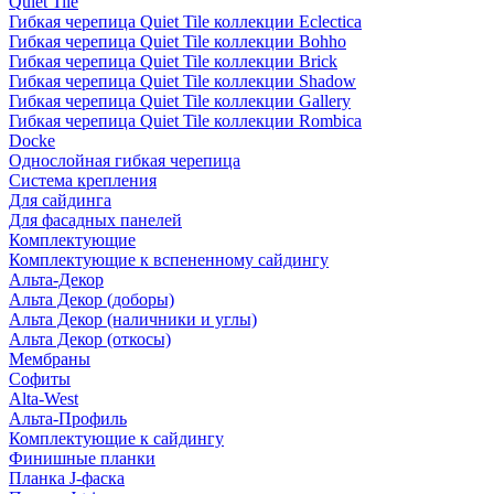
Quiet Tile
Гибкая черепица Quiet Tile коллекции Eclectica
Гибкая черепица Quiet Tile коллекции Bohho
Гибкая черепица Quiet Tile коллекции Brick
Гибкая черепица Quiet Tile коллекции Shadow
Гибкая черепица Quiet Tile коллекции Gallery
Гибкая черепица Quiet Tile коллекции Rombica
Docke
Однослойная гибкая черепица
Система крепления
Для сайдинга
Для фасадных панелей
Комплектующие
Комплектующие к вспененному сайдингу
Альта-Декор
Альта Декор (доборы)
Альта Декор (наличники и углы)
Альта Декор (откосы)
Мембраны
Софиты
Alta-West
Альта-Профиль
Комплектующие к сайдингу
Финишные планки
Планка J-фаска