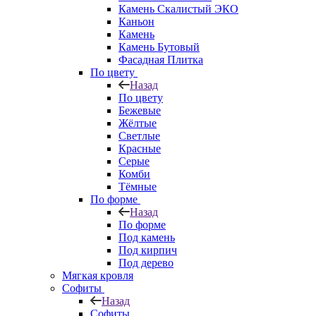
Камень Скалистый ЭКО
Каньон
Камень
Камень Бутовый
Фасадная Плитка
По цвету
Назад
По цвету
Бежевые
Жёлтые
Светлые
Красные
Серые
Комби
Тёмные
По форме
Назад
По форме
Под камень
Под кирпич
Под дерево
Мягкая кровля
Софиты
Назад
Софиты