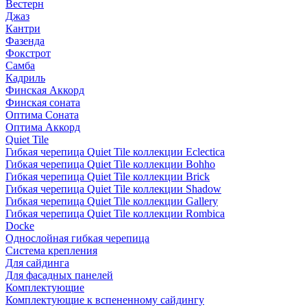
Вестерн
Джаз
Кантри
Фазенда
Фокстрот
Самба
Кадриль
Финская Аккорд
Финская соната
Оптима Соната
Оптима Аккорд
Quiet Tile
Гибкая черепица Quiet Tile коллекции Eclectica
Гибкая черепица Quiet Tile коллекции Bohho
Гибкая черепица Quiet Tile коллекции Brick
Гибкая черепица Quiet Tile коллекции Shadow
Гибкая черепица Quiet Tile коллекции Gallery
Гибкая черепица Quiet Tile коллекции Rombica
Docke
Однослойная гибкая черепица
Система крепления
Для сайдинга
Для фасадных панелей
Комплектующие
Комплектующие к вспененному сайдингу