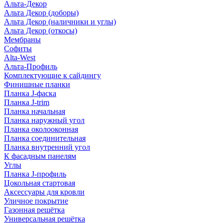
Альта-Декор
Альта Декор (доборы)
Альта Декор (наличники и углы)
Альта Декор (откосы)
Мембраны
Софиты
Alta-West
Альта-Профиль
Комплектующие к сайдингу
Финишные планки
Планка J-фаска
Планка J-trim
Планка начальная
Планка наружный угол
Планка околооконная
Планка соединительная
Планка внутренний угол
К фасадным панелям
Углы
Планка J-профиль
Цокольная стартовая
Аксессуары для кровли
Уличное покрытие
Газонная решётка
Универсальная решётка