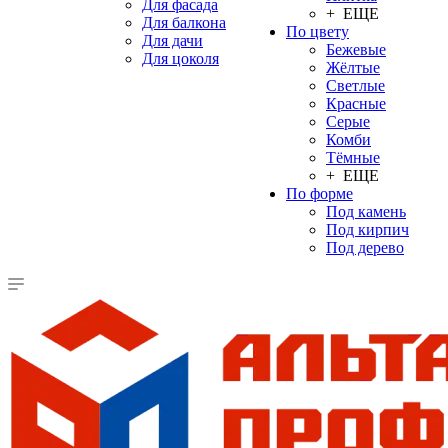
Для фасада
+ ЕЩЕ
Для балкона
По цвету
Для дачи
Бежевые
Для цоколя
Жёлтые
Светлые
Красные
Серые
Комби
Тёмные
+ ЕЩЕ
По форме
Под камень
Под кирпич
Под дерево