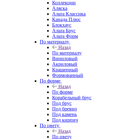
Коллекции
Аляска
Альта Классика
Канада Плюс
Блокхаус
Альта Брус
Альта Форм
По материалу
Назад
По материалу
Виниловый
Акриловый
Крашенный
Формованный
По форме
Назад
По форме
Корабельный брус
Под брус
Под бревно
Под камень
Под кирпич
По цвету
Назад
По цвету