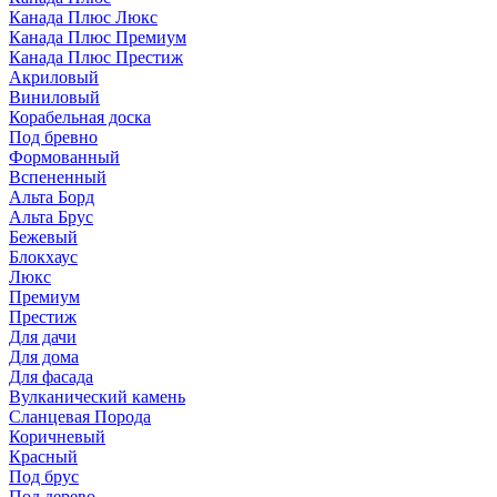
Канада Плюс Люкс
Канада Плюс Премиум
Канада Плюс Престиж
Акриловый
Виниловый
Корабельная доска
Под бревно
Формованный
Вспененный
Альта Борд
Альта Брус
Бежевый
Блокхаус
Люкс
Премиум
Престиж
Для дачи
Для дома
Для фасада
Вулканический камень
Сланцевая Порода
Коричневый
Красный
Под брус
Под дерево