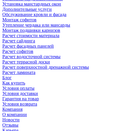
Установка манстардных окон
Дополнительные услуги
Обслуживание кровли и фасада
Монтаж софитов
Утепление чердака или мансарды
Монтаж подшивки карнизов
Расчет стоимости материала
Расчет сайдинга
Расчет фасадных панелей
Расчет софитов
Расчет водосточной системы
Расчет террасной доски
Расчет поверхностной дренажной системы
Расчет ламината
Блог
Как купить
Условия оплаты
Условия доставки
Гарантия на товар
Условия возврата
Компания
О компании
Новости
Отзывы
Карьера