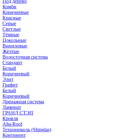
Под дерево
Комби
Коричневые
Красные
Серые
Светлые
Тёмные
Цокольные
Виниловые
Жёлтые
Водосточная система
Стандарт
Белый
Коричневый
Элит
Графит
Белый
Коричневый
Дренажная система
Ламинат
ГРАНД СТЭП
Кровля
Alta-Roof
Технониколь (Shinglas)
Континент