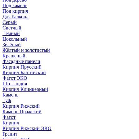
Под камень
Под кирпич
Для балкона
Серый
Светлый
Тёмный
Цокольный
Зелёный
Жёлтый и золотистый
Крашеный
Фасадные панели
Кирпич Прусский
Кирпич Балтийский
Фагот ЭКО
Шотландия
Кирпич Клинкерный
Камень
Туф
Кирпич Рижский
Камень Пражский
Фагот
Кирпич
Кирпич Рижский ЭКО
Гранит