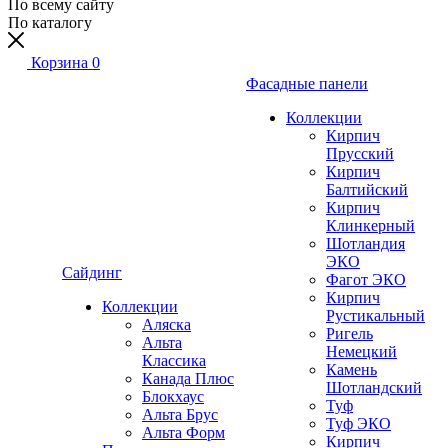
По всему сайту
По каталогу
Корзина
0
Фасадные панели
Коллекции
Кирпич
Прусский
Кирпич
Балтийский
Кирпич
Клинкерный
Шотландия
ЭКО
Сайдинг
Фагот ЭКО
Кирпич
Коллекции
Рустикальный
Аляска
Ригель
Альта
Немецкий
Классика
Камень
Канада Плюс
Шотландский
Блокхаус
Туф
Альта Брус
Туф ЭКО
Альта Форм
Кирпич