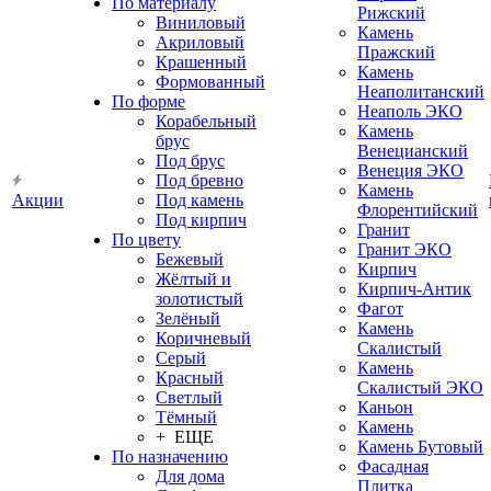
По материалу
Рижский
Виниловый
Камень
Акриловый
Пражский
Крашенный
Камень
Формованный
Неаполитанский
По форме
Неаполь ЭКО
Корабельный
Камень
брус
Венецианский
Под брус
Венеция ЭКО
Под бревно
Камень
Акции
Под камень
Флорентийский
Под кирпич
Гранит
По цвету
Гранит ЭКО
Бежевый
Кирпич
Жёлтый и
Кирпич-Антик
золотистый
Фагот
Зелёный
Камень
Коричневый
Скалистый
Серый
Камень
Красный
Скалистый ЭКО
Светлый
Каньон
Тёмный
Камень
+ ЕЩЕ
Камень Бутовый
По назначению
Фасадная
Для дома
Плитка