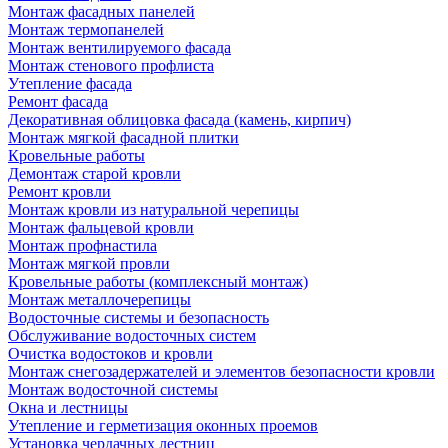
Монтаж фасадных панелей
Монтаж термопанелей
Монтаж вентилируемого фасада
Монтаж стенового профлиста
Утепление фасада
Ремонт фасада
Декоративная облицовка фасада (камень, кирпич)
Монтаж мягкой фасадной плитки
Кровельные работы
Демонтаж старой кровли
Ремонт кровли
Монтаж кровли из натуральной черепицы
Монтаж фальцевой кровли
Монтаж профнастила
Монтаж мягкой провли
Кровельные работы (комплексный монтаж)
Монтаж металлочерепицы
Водосточные системы и безопасность
Обслуживание водосточных систем
Очистка водостоков и кровли
Монтаж снегозадержателей и элементов безопасности кровли
Монтаж водосточной системы
Окна и лестницы
Утепление и герметизация оконных проемов
Установка чердачных лестниц