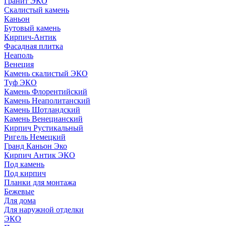
Гранит ЭКО
Скалистый камень
Каньон
Бутовый камень
Кирпич-Антик
Фасадная плитка
Неаполь
Венеция
Камень скалистый ЭКО
Туф ЭКО
Камень Флорентийский
Камень Неаполитанский
Камень Шотландский
Камень Венецианский
Кирпич Рустикальный
Ригель Немецкий
Гранд Каньон Эко
Кирпич Антик ЭКО
Под камень
Под кирпич
Планки для монтажа
Бежевые
Для дома
Для наружной отделки
ЭКO