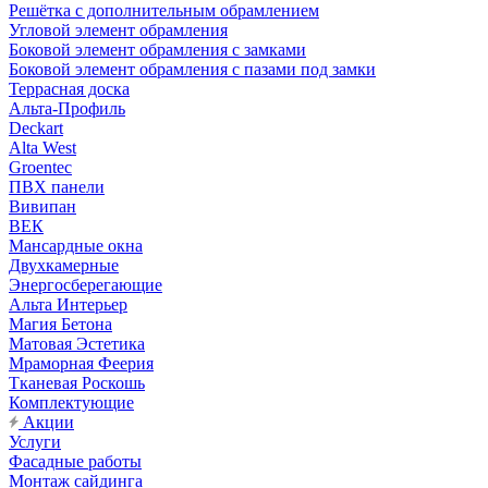
Решётка с дополнительным обрамлением
Угловой элемент обрамления
Боковой элемент обрамления с замками
Боковой элемент обрамления с пазами под замки
Террасная доска
Альта-Профиль
Deckart
Alta West
Groentec
ПВХ панели
Вивипан
ВЕК
Мансардные окна
Двухкамерные
Энергосберегающие
Альта Интерьер
Магия Бетона
Матовая Эстетика
Мраморная Феерия
Тканевая Роскошь
Комплектующие
Акции
Услуги
Фасадные работы
Монтаж сайдинга