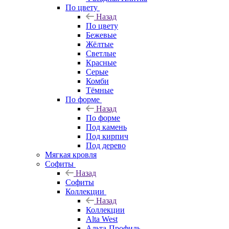
По цвету
Назад
По цвету
Бежевые
Жёлтые
Светлые
Красные
Серые
Комби
Тёмные
По форме
Назад
По форме
Под камень
Под кирпич
Под дерево
Мягкая кровля
Софиты
Назад
Софиты
Коллекции
Назад
Коллекции
Alta West
Альта-Профиль