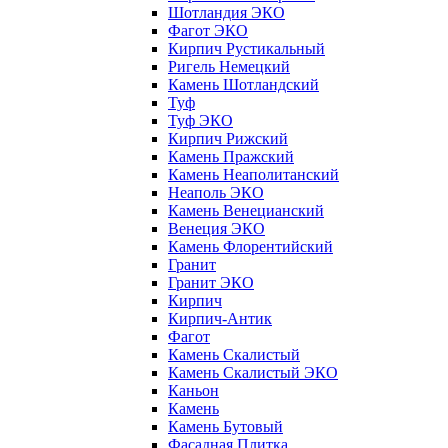
Шотландия ЭКО
Фагот ЭКО
Кирпич Рустикальный
Ригель Немецкий
Камень Шотландский
Туф
Туф ЭКО
Кирпич Рижский
Камень Пражский
Камень Неаполитанский
Неаполь ЭКО
Камень Венецианский
Венеция ЭКО
Камень Флорентийский
Гранит
Гранит ЭКО
Кирпич
Кирпич-Антик
Фагот
Камень Скалистый
Камень Скалистый ЭКО
Каньон
Камень
Камень Бутовый
Фасадная Плитка