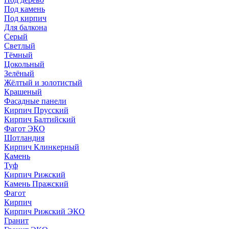
Под камень
Под кирпич
Для балкона
Серый
Светлый
Тёмный
Цокольный
Зелёный
Жёлтый и золотистый
Крашеный
Фасадные панели
Кирпич Прусский
Кирпич Балтийский
Фагот ЭКО
Шотландия
Кирпич Клинкерный
Камень
Туф
Кирпич Рижский
Камень Пражский
Фагот
Кирпич
Кирпич Рижский ЭКО
Гранит