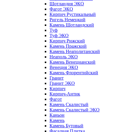
Шотландия ЭКО
Фагот ЭКО
Кирпич Рустикальный
Ригель Немецкий
Камень Шотландский
Туф
Туф ЭКО
Кирпич Рижский
Камень Пражский
Камень Неаполитанский
Неаполь ЭКО
Камень Венецианский
Венеция ЭКО
Камень Флорентийский
Гранит
Гранит ЭКО
Кирпич
Кирпич-Антик
Фагот
Камень Скалистый
Камень Скалистый ЭКО
Каньон
Камень
Камень Бутовый
Фасадная Плитка