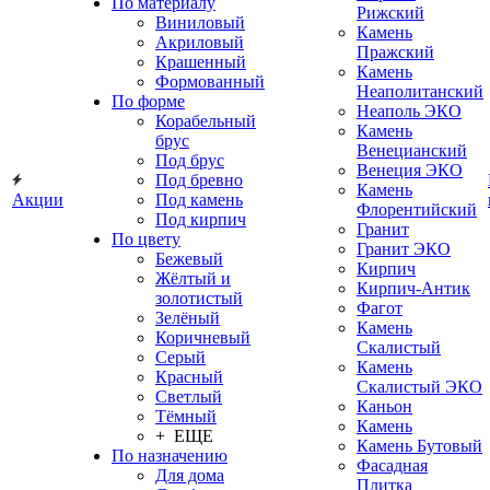
По материалу
Рижский
Виниловый
Камень
Акриловый
Пражский
Крашенный
Камень
Формованный
Неаполитанский
По форме
Неаполь ЭКО
Корабельный
Камень
брус
Венецианский
Под брус
Венеция ЭКО
Под бревно
Камень
Акции
Под камень
Флорентийский
Под кирпич
Гранит
По цвету
Гранит ЭКО
Бежевый
Кирпич
Жёлтый и
Кирпич-Антик
золотистый
Фагот
Зелёный
Камень
Коричневый
Скалистый
Серый
Камень
Красный
Скалистый ЭКО
Светлый
Каньон
Тёмный
Камень
+ ЕЩЕ
Камень Бутовый
По назначению
Фасадная
Для дома
Плитка