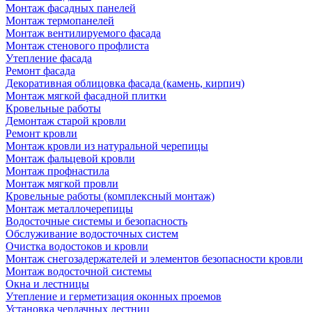
Монтаж фасадных панелей
Монтаж термопанелей
Монтаж вентилируемого фасада
Монтаж стенового профлиста
Утепление фасада
Ремонт фасада
Декоративная облицовка фасада (камень, кирпич)
Монтаж мягкой фасадной плитки
Кровельные работы
Демонтаж старой кровли
Ремонт кровли
Монтаж кровли из натуральной черепицы
Монтаж фальцевой кровли
Монтаж профнастила
Монтаж мягкой провли
Кровельные работы (комплексный монтаж)
Монтаж металлочерепицы
Водосточные системы и безопасность
Обслуживание водосточных систем
Очистка водостоков и кровли
Монтаж снегозадержателей и элементов безопасности кровли
Монтаж водосточной системы
Окна и лестницы
Утепление и герметизация оконных проемов
Установка чердачных лестниц