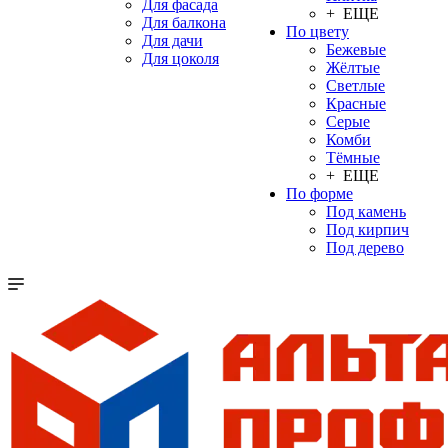
Для фасада
+ ЕЩЕ
Для балкона
По цвету
Для дачи
Бежевые
Для цоколя
Жёлтые
Светлые
Красные
Серые
Комби
Тёмные
+ ЕЩЕ
По форме
Под камень
Под кирпич
Под дерево