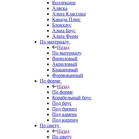
Коллекции
Аляска
Альта Классика
Канада Плюс
Блокхаус
Альта Брус
Альта Форм
По материалу
Назад
По материалу
Виниловый
Акриловый
Крашенный
Формованный
По форме
Назад
По форме
Корабельный брус
Под брус
Под бревно
Под камень
Под кирпич
По цвету
Назад
По цвету