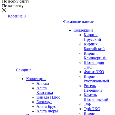
По всему сайту
По каталогу
Корзина
0
Фасадные панели
Коллекции
Кирпич
Прусский
Кирпич
Балтийский
Кирпич
Клинкерный
Шотландия
ЭКО
Сайдинг
Фагот ЭКО
Кирпич
Коллекции
Рустикальный
Аляска
Ригель
Альта
Немецкий
Классика
Камень
Канада Плюс
Шотландский
Блокхаус
Туф
Альта Брус
Туф ЭКО
Альта Форм
Кирпич