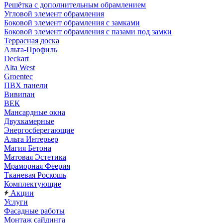
Решётка с дополнительным обрамлением
Угловой элемент обрамления
Боковой элемент обрамления с замками
Боковой элемент обрамления с пазами под замки
Террасная доска
Альта-Профиль
Deckart
Alta West
Groentec
ПВХ панели
Вивипан
ВЕК
Мансардные окна
Двухкамерные
Энергосберегающие
Альта Интерьер
Магия Бетона
Матовая Эстетика
Мраморная Феерия
Тканевая Роскошь
Комплектующие
Акции
Услуги
Фасадные работы
Монтаж сайдинга