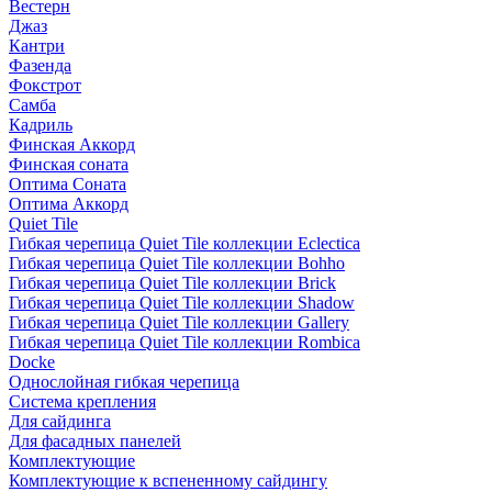
Вестерн
Джаз
Кантри
Фазенда
Фокстрот
Самба
Кадриль
Финская Аккорд
Финская соната
Оптима Соната
Оптима Аккорд
Quiet Tile
Гибкая черепица Quiet Tile коллекции Eclectica
Гибкая черепица Quiet Tile коллекции Bohho
Гибкая черепица Quiet Tile коллекции Brick
Гибкая черепица Quiet Tile коллекции Shadow
Гибкая черепица Quiet Tile коллекции Gallery
Гибкая черепица Quiet Tile коллекции Rombica
Docke
Однослойная гибкая черепица
Система крепления
Для сайдинга
Для фасадных панелей
Комплектующие
Комплектующие к вспененному сайдингу