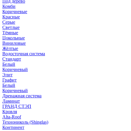
Под дерево
Комби
Коричневые
Красные
Серые
Светлые
Тёмные
Цокольные
Виниловые
Жёлтые
Водосточная система
Стандарт
Белый
Коричневый
Элит
Графит
Белый
Коричневый
Дренажная система
Ламинат
ГРАНД СТЭП
Кровля
Alta-Roof
Технониколь (Shinglas)
Континент