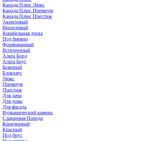
Канада Плюс Люкс
Канада Плюс Премиум
Канада Плюс Престиж
Акриловый
Виниловый
Корабельная доска
Под бревно
Формованный
Вспененный
Альта Борд
Альта Брус
Бежевый
Блокхаус
Люкс
Премиум
Престиж
Для дачи
Для дома
Для фасада
Вулканический камень
Сланцевая Порода
Коричневый
Красный
Под брус
Под дерево