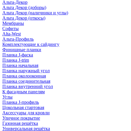
Альта-Декор
Альта Декор (доборы)
Альта Декор (наличники и углы)
Альта Декор (откосы)
Мембраны
Софиты
Alta-West
Альта-Профиль
Комплектующие к сайдингу
Финишные планки
Планка J-фаска
Планка J-trim
Планка начальная
Планка наружный угол
Планка околооконная
Планка соединительная
Планка внутренний угол
К фасадным панелям
Углы
Планка J-профиль
Цокольная стартовая
Аксессуары для кровли
Уличное покрытие
Газонная решётка
Универсальная решётка