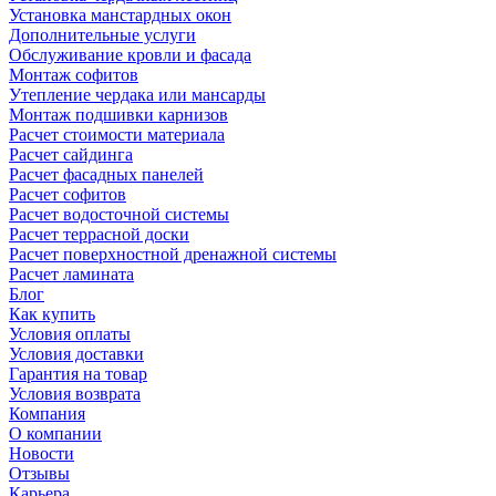
Установка манстардных окон
Дополнительные услуги
Обслуживание кровли и фасада
Монтаж софитов
Утепление чердака или мансарды
Монтаж подшивки карнизов
Расчет стоимости материала
Расчет сайдинга
Расчет фасадных панелей
Расчет софитов
Расчет водосточной системы
Расчет террасной доски
Расчет поверхностной дренажной системы
Расчет ламината
Блог
Как купить
Условия оплаты
Условия доставки
Гарантия на товар
Условия возврата
Компания
О компании
Новости
Отзывы
Карьера