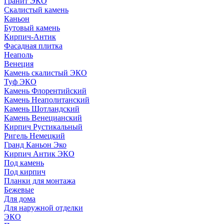
Гранит ЭКО
Скалистый камень
Каньон
Бутовый камень
Кирпич-Антик
Фасадная плитка
Неаполь
Венеция
Камень скалистый ЭКО
Туф ЭКО
Камень Флорентийский
Камень Неаполитанский
Камень Шотландский
Камень Венецианский
Кирпич Рустикальный
Ригель Немецкий
Гранд Каньон Эко
Кирпич Антик ЭКО
Под камень
Под кирпич
Планки для монтажа
Бежевые
Для дома
Для наружной отделки
ЭКO