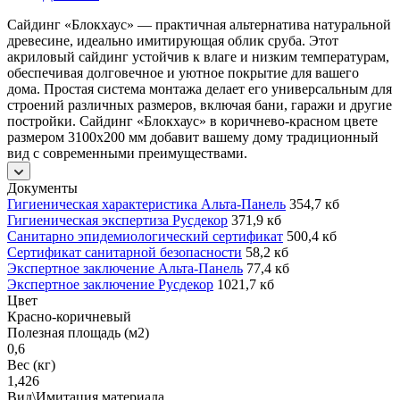
Сайдинг «Блокхаус» — практичная альтернатива натуральной
древесине, идеально имитирующая облик сруба. Этот
акриловый сайдинг устойчив к влаге и низким температурам,
обеспечивая долговечное и уютное покрытие для вашего
дома. Простая система монтажа делает его универсальным для
строений различных размеров, включая бани, гаражи и другие
постройки. Сайдинг «Блокхаус» в коричнево-красном цвете
размером 3100х200 мм добавит вашему дому традиционный
вид с современными преимуществами.
Документы
Гигиеническая характеристика Альта-Панель
354,7 кб
Гигиеническая экспертиза Русдекор
371,9 кб
Санитарно эпидемиологический сертификат
500,4 кб
Сертификат санитарной безопасности
58,2 кб
Экспертное заключение Альта-Панель
77,4 кб
Экспертное заключение Русдекор
1021,7 кб
Цвет
Красно-коричневый
Полезная площадь (м2)
0,6
Вес (кг)
1,426
Вид\Имитация материала