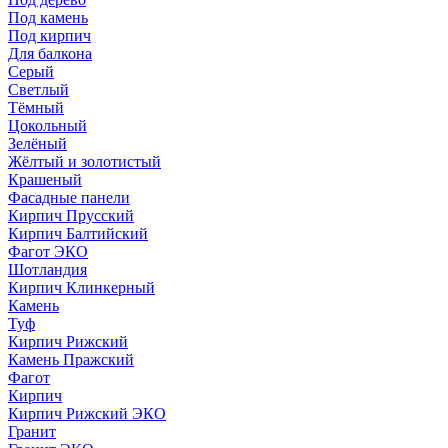
Под камень
Под кирпич
Для балкона
Серый
Светлый
Тёмный
Цокольный
Зелёный
Жёлтый и золотистый
Крашеный
Фасадные панели
Кирпич Прусский
Кирпич Балтийский
Фагот ЭКО
Шотландия
Кирпич Клинкерный
Камень
Туф
Кирпич Рижский
Камень Пражский
Фагот
Кирпич
Кирпич Рижский ЭКО
Гранит