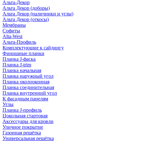
Альта-Декор
Альта Декор (доборы)
Альта Декор (наличники и углы)
Альта Декор (откосы)
Мембраны
Софиты
Alta-West
Альта-Профиль
Комплектующие к сайдингу
Финишные планки
Планка J-фаска
Планка J-trim
Планка начальная
Планка наружный угол
Планка околооконная
Планка соединительная
Планка внутренний угол
К фасадным панелям
Углы
Планка J-профиль
Цокольная стартовая
Аксессуары для кровли
Уличное покрытие
Газонная решётка
Универсальная решётка