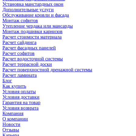
Установка манстардных окон
Дополнительные услуги
Обслуживание кровли и фасада
Монтаж софитов
Утепление чердака или мансарды
Монтаж подшивки карнизов
Расчет стоимости материала
Расчет сайдинга
Расчет фасадных панелей
Расчет софитов
Расчет водосточной системы
Расчет террасной доски
Расчет поверхностной дренажной системы
Расчет ламината
Блог
Как купить
Условия оплаты
Условия доставки
Гарантия на товар
Условия возврата
Компания
О компании
Новости
Отзывы
Карьера