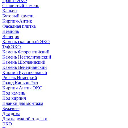
Гранит ЭКО
Скалистый камень
Каньон
Бутовый камень
Кирпич-Антик
Фасадная плитка
Неаполь
Венеция
Камень скалистый ЭКО
Туф ЭКО
Камень Флорентийский
Камень Неаполитанский
Камень Шотландский
Камень Венецианский
Кирпич Рустикальный
Ригель Немецкий
Гранд Каньон Эко
Кирпич Антик ЭКО
Под камень
Под кирпич
Планки для монтажа
Бежевые
Для дома
Для наружной отделки
ЭКO