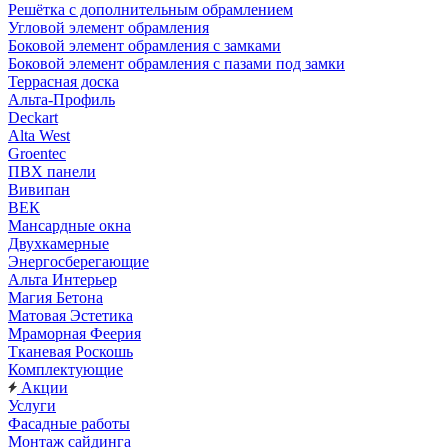
Решётка с дополнительным обрамлением
Угловой элемент обрамления
Боковой элемент обрамления с замками
Боковой элемент обрамления с пазами под замки
Террасная доска
Альта-Профиль
Deckart
Alta West
Groentec
ПВХ панели
Вивипан
ВЕК
Мансардные окна
Двухкамерные
Энергосберегающие
Альта Интерьер
Магия Бетона
Матовая Эстетика
Мраморная Феерия
Тканевая Роскошь
Комплектующие
Акции
Услуги
Фасадные работы
Монтаж сайдинга