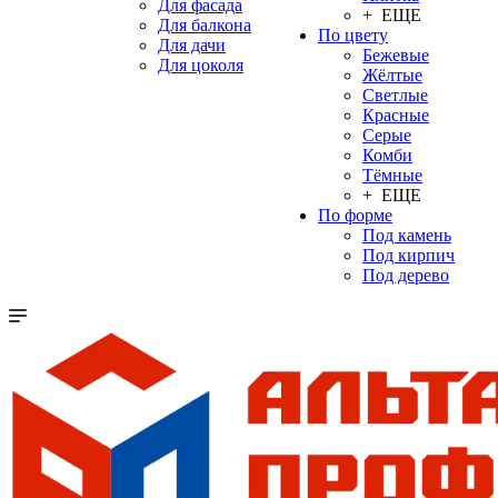
Для фасада
+ ЕЩЕ
Для балкона
По цвету
Для дачи
Бежевые
Для цоколя
Жёлтые
Светлые
Красные
Серые
Комби
Тёмные
+ ЕЩЕ
По форме
Под камень
Под кирпич
Под дерево