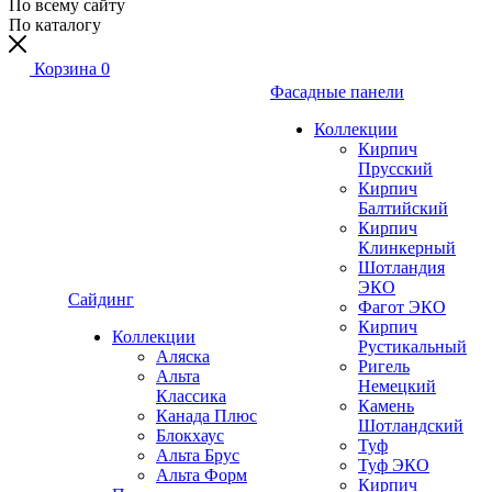
По всему сайту
По каталогу
Корзина
0
Фасадные панели
Коллекции
Кирпич
Прусский
Кирпич
Балтийский
Кирпич
Клинкерный
Шотландия
ЭКО
Сайдинг
Фагот ЭКО
Кирпич
Коллекции
Рустикальный
Аляска
Ригель
Альта
Немецкий
Классика
Камень
Канада Плюс
Шотландский
Блокхаус
Туф
Альта Брус
Туф ЭКО
Альта Форм
Кирпич