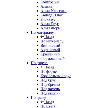
Коллекции
Аляска
Альта Классика
Канада Плюс
Блокхаус
Альта Брус
Альта Форм
По материалу
Назад
По материалу
Виниловый
Акриловый
Крашенный
Формованный
По форме
Назад
По форме
Корабельный брус
Под брус
Под бревно
Под камень
Под кирпич
По цвету
Назад
По цвету