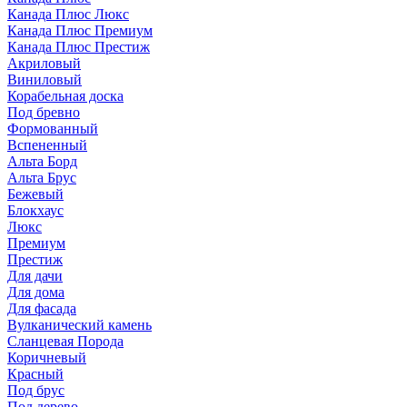
Канада Плюс Люкс
Канада Плюс Премиум
Канада Плюс Престиж
Акриловый
Виниловый
Корабельная доска
Под бревно
Формованный
Вспененный
Альта Борд
Альта Брус
Бежевый
Блокхаус
Люкс
Премиум
Престиж
Для дачи
Для дома
Для фасада
Вулканический камень
Сланцевая Порода
Коричневый
Красный
Под брус
Под дерево