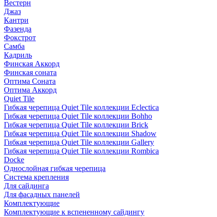
Вестерн
Джаз
Кантри
Фазенда
Фокстрот
Самба
Кадриль
Финская Аккорд
Финская соната
Оптима Соната
Оптима Аккорд
Quiet Tile
Гибкая черепица Quiet Tile коллекции Eclectica
Гибкая черепица Quiet Tile коллекции Bohho
Гибкая черепица Quiet Tile коллекции Brick
Гибкая черепица Quiet Tile коллекции Shadow
Гибкая черепица Quiet Tile коллекции Gallery
Гибкая черепица Quiet Tile коллекции Rombica
Docke
Однослойная гибкая черепица
Система крепления
Для сайдинга
Для фасадных панелей
Комплектующие
Комплектующие к вспененному сайдингу