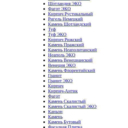
Шотландия ЭКО
Фагот ЭКО
Кирпич Рустикальный
Ригель Немецкий
Камень Шотландский
Туф
Туф ЭКО
Кирпич Рижский
Камень Пражский
Камень Неаполитанский
Неаполь ЭКО
Камень Венецианский
Венеция ЭКО
Камень Флорентийский
Гранит
Гранит ЭКО
Кирпич
Кирпич-Антик
Фагот
Камень Скалистый
Камень Скалистый ЭКО
Каньон
Камень
Камень Бутовый
Фасадная Плитка