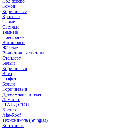
Под дерево
Комби
Коричневые
Красные
Серые
Светлые
Тёмные
Цокольные
Виниловые
Жёлтые
Водосточная система
Стандарт
Белый
Коричневый
Элит
Графит
Белый
Коричневый
Дренажная система
Ламинат
ГРАНД СТЭП
Кровля
Alta-Roof
Технониколь (Shinglas)
Континент