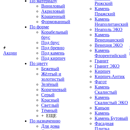
По материалу
Рижский
Виниловый
Камень
Акриловый
Пражский
Крашенный
Камень
Формованный
Неаполитанский
По форме
Неаполь ЭКО
Корабельный
Камень
брус
Венецианский
Под брус
Венеция ЭКО
Под бревно
Камень
Акции
Под камень
Флорентийский
Под кирпич
Гранит
По цвету
Гранит ЭКО
Бежевый
Кирпич
Жёлтый и
Кирпич-Антик
золотистый
Фагот
Зелёный
Камень
Коричневый
Скалистый
Серый
Камень
Красный
Скалистый ЭКО
Светлый
Каньон
Тёмный
Камень
+ ЕЩЕ
Камень Бутовый
По назначению
Фасадная
Для дома
Плитка