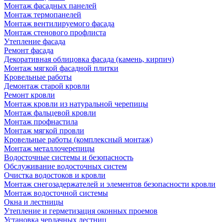
Монтаж фасадных панелей
Монтаж термопанелей
Монтаж вентилируемого фасада
Монтаж стенового профлиста
Утепление фасада
Ремонт фасада
Декоративная облицовка фасада (камень, кирпич)
Монтаж мягкой фасадной плитки
Кровельные работы
Демонтаж старой кровли
Ремонт кровли
Монтаж кровли из натуральной черепицы
Монтаж фальцевой кровли
Монтаж профнастила
Монтаж мягкой провли
Кровельные работы (комплексный монтаж)
Монтаж металлочерепицы
Водосточные системы и безопасность
Обслуживание водосточных систем
Очистка водостоков и кровли
Монтаж снегозадержателей и элементов безопасности кровли
Монтаж водосточной системы
Окна и лестницы
Утепление и герметизация оконных проемов
Установка чердачных лестниц