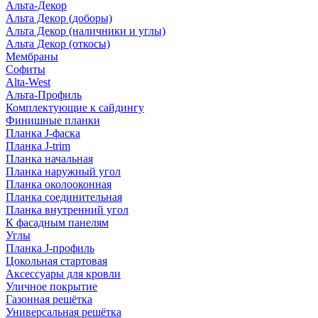
Альта-Декор
Альта Декор (доборы)
Альта Декор (наличники и углы)
Альта Декор (откосы)
Мембраны
Софиты
Alta-West
Альта-Профиль
Комплектующие к сайдингу
Финишные планки
Планка J-фаска
Планка J-trim
Планка начальная
Планка наружный угол
Планка околооконная
Планка соединительная
Планка внутренний угол
К фасадным панелям
Углы
Планка J-профиль
Цокольная стартовая
Аксессуары для кровли
Уличное покрытие
Газонная решётка
Универсальная решётка