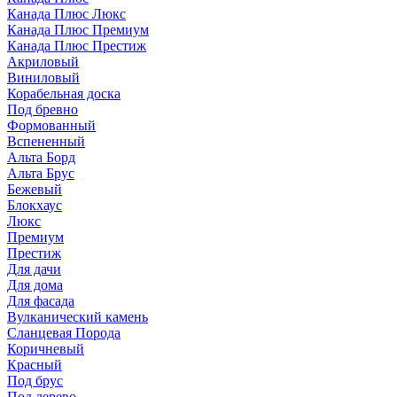
Канада Плюс Люкс
Канада Плюс Премиум
Канада Плюс Престиж
Акриловый
Виниловый
Корабельная доска
Под бревно
Формованный
Вспененный
Альта Борд
Альта Брус
Бежевый
Блокхаус
Люкс
Премиум
Престиж
Для дачи
Для дома
Для фасада
Вулканический камень
Сланцевая Порода
Коричневый
Красный
Под брус
Под дерево