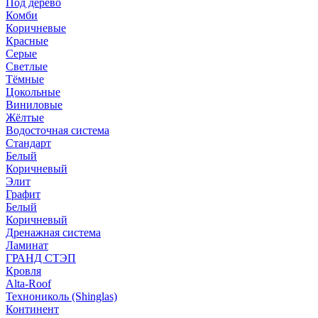
Под дерево
Комби
Коричневые
Красные
Серые
Светлые
Тёмные
Цокольные
Виниловые
Жёлтые
Водосточная система
Стандарт
Белый
Коричневый
Элит
Графит
Белый
Коричневый
Дренажная система
Ламинат
ГРАНД СТЭП
Кровля
Alta-Roof
Технониколь (Shinglas)
Континент