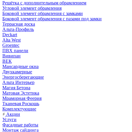
Решётка с дополнительным обрамлением
Угловой элемент обрамления
Боковой элемент обрамления с замками
Боковой элемент обрамления с пазами под замки
Террасная доска
Альта-Профиль
Deckart
Alta West
Groentec
ПВХ панели
Вивипан
ВЕК
Мансардные окна
Двухкамерные
Энергосберегающие
Альта Интерьер
Магия Бетона
Матовая Эстетика
Мраморная Феерия
Тканевая Роскошь
Комплектующие
Акции
Услуги
Фасадные работы
Монтаж сайдинга