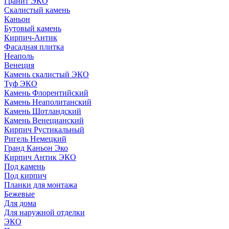
Гранит ЭКО
Скалистый камень
Каньон
Бутовый камень
Кирпич-Антик
Фасадная плитка
Неаполь
Венеция
Камень скалистый ЭКО
Туф ЭКО
Камень Флорентийский
Камень Неаполитанский
Камень Шотландский
Камень Венецианский
Кирпич Рустикальный
Ригель Немецкий
Гранд Каньон Эко
Кирпич Антик ЭКО
Под камень
Под кирпич
Планки для монтажа
Бежевые
Для дома
Для наружной отделки
ЭКO