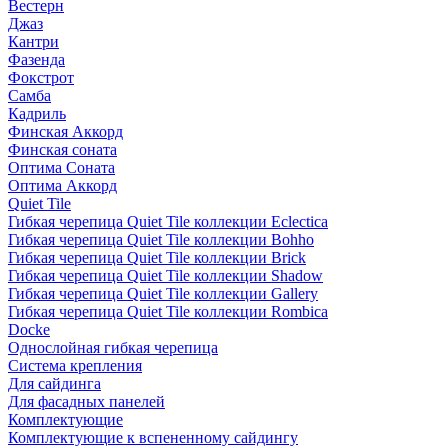
Вестерн
Джаз
Кантри
Фазенда
Фокстрот
Самба
Кадриль
Финская Аккорд
Финская соната
Оптима Соната
Оптима Аккорд
Quiet Tile
Гибкая черепица Quiet Tile коллекции Eclectica
Гибкая черепица Quiet Tile коллекции Bohho
Гибкая черепица Quiet Tile коллекции Brick
Гибкая черепица Quiet Tile коллекции Shadow
Гибкая черепица Quiet Tile коллекции Gallery
Гибкая черепица Quiet Tile коллекции Rombica
Docke
Однослойная гибкая черепица
Система крепления
Для сайдинга
Для фасадных панелей
Комплектующие
Комплектующие к вспененному сайдингу