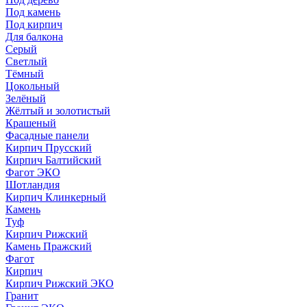
Под камень
Под кирпич
Для балкона
Серый
Светлый
Тёмный
Цокольный
Зелёный
Жёлтый и золотистый
Крашеный
Фасадные панели
Кирпич Прусский
Кирпич Балтийский
Фагот ЭКО
Шотландия
Кирпич Клинкерный
Камень
Туф
Кирпич Рижский
Камень Пражский
Фагот
Кирпич
Кирпич Рижский ЭКО
Гранит