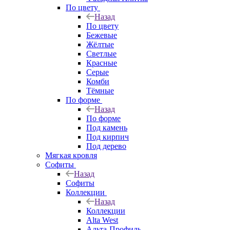
По цвету
Назад
По цвету
Бежевые
Жёлтые
Светлые
Красные
Серые
Комби
Тёмные
По форме
Назад
По форме
Под камень
Под кирпич
Под дерево
Мягкая кровля
Софиты
Назад
Софиты
Коллекции
Назад
Коллекции
Alta West
Альта-Профиль