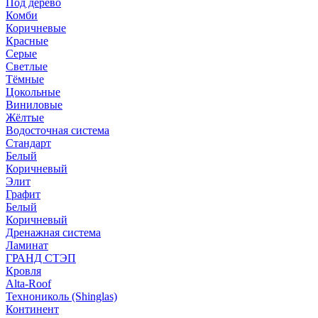
Под дерево
Комби
Коричневые
Красные
Серые
Светлые
Тёмные
Цокольные
Виниловые
Жёлтые
Водосточная система
Стандарт
Белый
Коричневый
Элит
Графит
Белый
Коричневый
Дренажная система
Ламинат
ГРАНД СТЭП
Кровля
Alta-Roof
Технониколь (Shinglas)
Континент