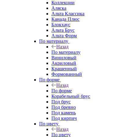
Коллекции
Аляска
Альта Классика
Канада Плюс
Блокхаус
Альта Брус
Альта Форм
По материалу
Назад
По материалу
Виниловый
Акриловый
Крашенный
Формованный
По форме
Назад
По форме
Корабельный брус
Под брус
Под бревно
Под камень
Под кирпич
По цвету
Назад
По цвету