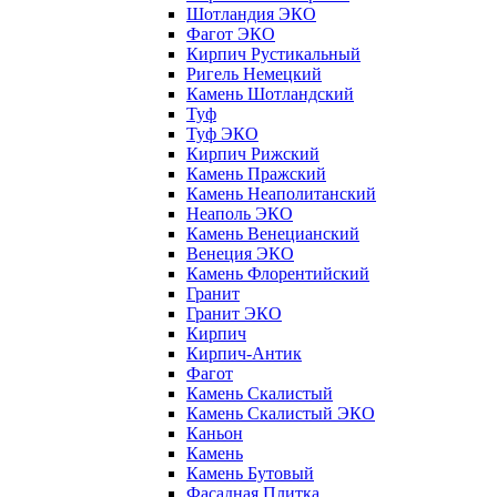
Шотландия ЭКО
Фагот ЭКО
Кирпич Рустикальный
Ригель Немецкий
Камень Шотландский
Туф
Туф ЭКО
Кирпич Рижский
Камень Пражский
Камень Неаполитанский
Неаполь ЭКО
Камень Венецианский
Венеция ЭКО
Камень Флорентийский
Гранит
Гранит ЭКО
Кирпич
Кирпич-Антик
Фагот
Камень Скалистый
Камень Скалистый ЭКО
Каньон
Камень
Камень Бутовый
Фасадная Плитка