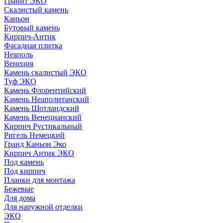
Гранит ЭКО
Скалистый камень
Каньон
Бутовый камень
Кирпич-Антик
Фасадная плитка
Неаполь
Венеция
Камень скалистый ЭКО
Туф ЭКО
Камень Флорентийский
Камень Неаполитанский
Камень Шотландский
Камень Венецианский
Кирпич Рустикальный
Ригель Немецкий
Гранд Каньон Эко
Кирпич Антик ЭКО
Под камень
Под кирпич
Планки для монтажа
Бежевые
Для дома
Для наружной отделки
ЭКO