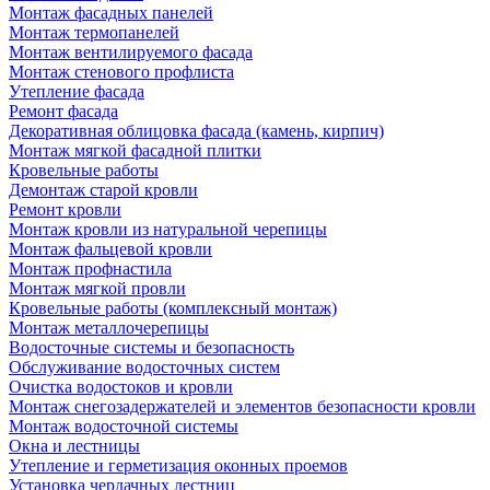
Монтаж фасадных панелей
Монтаж термопанелей
Монтаж вентилируемого фасада
Монтаж стенового профлиста
Утепление фасада
Ремонт фасада
Декоративная облицовка фасада (камень, кирпич)
Монтаж мягкой фасадной плитки
Кровельные работы
Демонтаж старой кровли
Ремонт кровли
Монтаж кровли из натуральной черепицы
Монтаж фальцевой кровли
Монтаж профнастила
Монтаж мягкой провли
Кровельные работы (комплексный монтаж)
Монтаж металлочерепицы
Водосточные системы и безопасность
Обслуживание водосточных систем
Очистка водостоков и кровли
Монтаж снегозадержателей и элементов безопасности кровли
Монтаж водосточной системы
Окна и лестницы
Утепление и герметизация оконных проемов
Установка чердачных лестниц