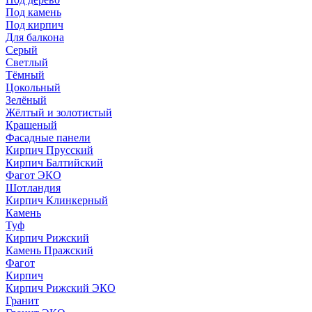
Под камень
Под кирпич
Для балкона
Серый
Светлый
Тёмный
Цокольный
Зелёный
Жёлтый и золотистый
Крашеный
Фасадные панели
Кирпич Прусский
Кирпич Балтийский
Фагот ЭКО
Шотландия
Кирпич Клинкерный
Камень
Туф
Кирпич Рижский
Камень Пражский
Фагот
Кирпич
Кирпич Рижский ЭКО
Гранит