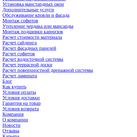
Установка манстардных окон
Дополнительные услуги
Обслуживание кровли и фасада
Монтаж софитов
Утепление чердака или мансарды
Монтаж подшивки карнизов
Расчет стоимости материала
Расчет сайдинга
Расчет фасадных панелей
Расчет софитов
Расчет водосточной системы
Расчет террасной доски
Расчет поверхностной дренажной системы
Расчет ламината
Блог
Как купить
Условия оплаты
Условия доставки
Гарантия на товар
Условия возврата
Компания
О компании
Новости
Отзывы
Карьера