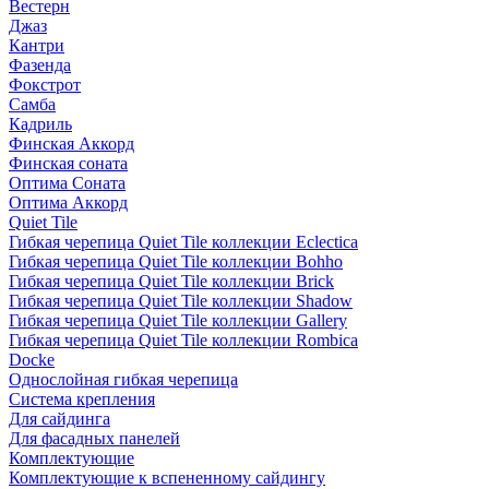
Вестерн
Джаз
Кантри
Фазенда
Фокстрот
Самба
Кадриль
Финская Аккорд
Финская соната
Оптима Соната
Оптима Аккорд
Quiet Tile
Гибкая черепица Quiet Tile коллекции Eclectica
Гибкая черепица Quiet Tile коллекции Bohho
Гибкая черепица Quiet Tile коллекции Brick
Гибкая черепица Quiet Tile коллекции Shadow
Гибкая черепица Quiet Tile коллекции Gallery
Гибкая черепица Quiet Tile коллекции Rombica
Docke
Однослойная гибкая черепица
Система крепления
Для сайдинга
Для фасадных панелей
Комплектующие
Комплектующие к вспененному сайдингу