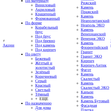
По материалу
Рижский
Виниловый
Камень
Акриловый
Пражский
Крашенный
Камень
Формованный
Неаполитанский
По форме
Неаполь ЭКО
Корабельный
Камень
брус
Венецианский
Под брус
Венеция ЭКО
Под бревно
Камень
Акции
Под камень
Флорентийский
Под кирпич
Гранит
По цвету
Гранит ЭКО
Бежевый
Кирпич
Жёлтый и
Кирпич-Антик
золотистый
Фагот
Зелёный
Камень
Коричневый
Скалистый
Серый
Камень
Красный
Скалистый ЭКО
Светлый
Каньон
Тёмный
Камень
+ ЕЩЕ
Камень Бутовый
По назначению
Фасадная
Для дома
Плитка