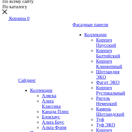
По всему сайту
По каталогу
Корзина
0
Фасадные панели
Коллекции
Кирпич
Прусский
Кирпич
Балтийский
Кирпич
Клинкерный
Шотландия
ЭКО
Сайдинг
Фагот ЭКО
Кирпич
Коллекции
Рустикальный
Аляска
Ригель
Альта
Немецкий
Классика
Камень
Канада Плюс
Шотландский
Блокхаус
Туф
Альта Брус
Туф ЭКО
Альта Форм
Кирпич