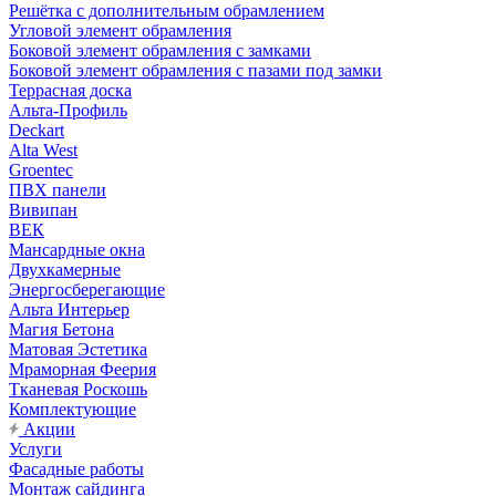
Решётка с дополнительным обрамлением
Угловой элемент обрамления
Боковой элемент обрамления с замками
Боковой элемент обрамления с пазами под замки
Террасная доска
Альта-Профиль
Deckart
Alta West
Groentec
ПВХ панели
Вивипан
ВЕК
Мансардные окна
Двухкамерные
Энергосберегающие
Альта Интерьер
Магия Бетона
Матовая Эстетика
Мраморная Феерия
Тканевая Роскошь
Комплектующие
Акции
Услуги
Фасадные работы
Монтаж сайдинга