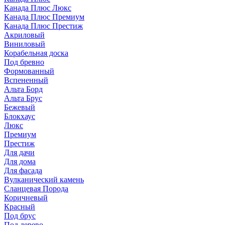
Канада Плюс Люкс
Канада Плюс Премиум
Канада Плюс Престиж
Акриловый
Виниловый
Корабельная доска
Под бревно
Формованный
Вспененный
Альта Борд
Альта Брус
Бежевый
Блокхаус
Люкс
Премиум
Престиж
Для дачи
Для дома
Для фасада
Вулканический камень
Сланцевая Порода
Коричневый
Красный
Под брус
Под дерево