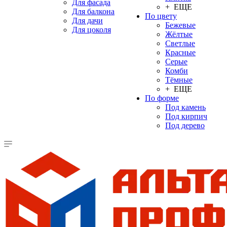
Для фасада
+ ЕЩЕ
Для балкона
По цвету
Для дачи
Бежевые
Для цоколя
Жёлтые
Светлые
Красные
Серые
Комби
Тёмные
+ ЕЩЕ
По форме
Под камень
Под кирпич
Под дерево