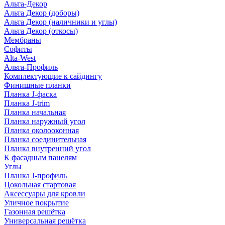
Альта-Декор
Альта Декор (доборы)
Альта Декор (наличники и углы)
Альта Декор (откосы)
Мембраны
Софиты
Alta-West
Альта-Профиль
Комплектующие к сайдингу
Финишные планки
Планка J-фаска
Планка J-trim
Планка начальная
Планка наружный угол
Планка околооконная
Планка соединительная
Планка внутренний угол
К фасадным панелям
Углы
Планка J-профиль
Цокольная стартовая
Аксессуары для кровли
Уличное покрытие
Газонная решётка
Универсальная решётка