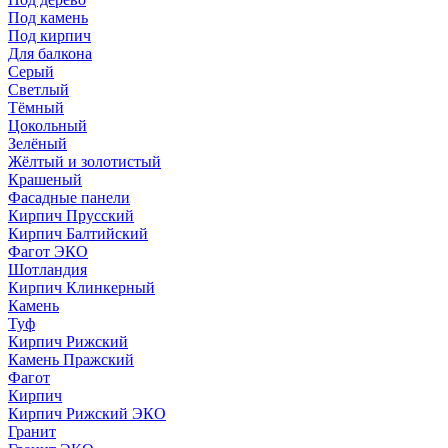
Под камень
Под кирпич
Для балкона
Серый
Светлый
Тёмный
Цокольный
Зелёный
Жёлтый и золотистый
Крашеный
Фасадные панели
Кирпич Прусский
Кирпич Балтийский
Фагот ЭКО
Шотландия
Кирпич Клинкерный
Камень
Туф
Кирпич Рижский
Камень Пражский
Фагот
Кирпич
Кирпич Рижский ЭКО
Гранит