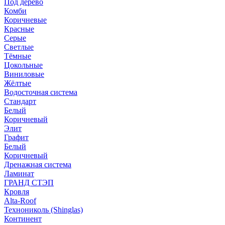
Под дерево
Комби
Коричневые
Красные
Серые
Светлые
Тёмные
Цокольные
Виниловые
Жёлтые
Водосточная система
Стандарт
Белый
Коричневый
Элит
Графит
Белый
Коричневый
Дренажная система
Ламинат
ГРАНД СТЭП
Кровля
Alta-Roof
Технониколь (Shinglas)
Континент