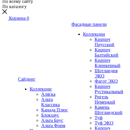
По всему сайту
По каталогу
Корзина
0
Фасадные панели
Коллекции
Кирпич
Прусский
Кирпич
Балтийский
Кирпич
Клинкерный
Шотландия
ЭКО
Сайдинг
Фагот ЭКО
Кирпич
Коллекции
Рустикальный
Аляска
Ригель
Альта
Немецкий
Классика
Камень
Канада Плюс
Шотландский
Блокхаус
Туф
Альта Брус
Туф ЭКО
Альта Форм
Кирпич