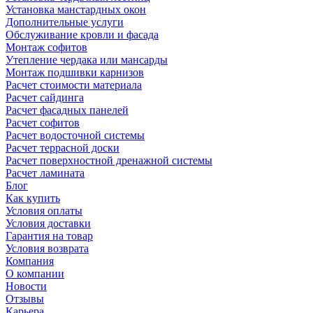
Установка манстардных окон
Дополнительные услуги
Обслуживание кровли и фасада
Монтаж софитов
Утепление чердака или мансарды
Монтаж подшивки карнизов
Расчет стоимости материала
Расчет сайдинга
Расчет фасадных панелей
Расчет софитов
Расчет водосточной системы
Расчет террасной доски
Расчет поверхностной дренажной системы
Расчет ламината
Блог
Как купить
Условия оплаты
Условия доставки
Гарантия на товар
Условия возврата
Компания
О компании
Новости
Отзывы
Карьера