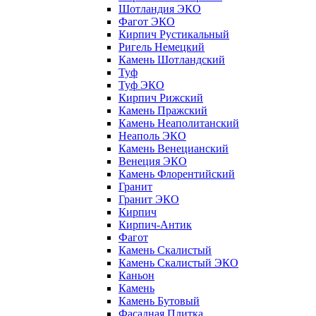
Шотландия ЭКО
Фагот ЭКО
Кирпич Рустикальный
Ригель Немецкий
Камень Шотландский
Туф
Туф ЭКО
Кирпич Рижский
Камень Пражский
Камень Неаполитанский
Неаполь ЭКО
Камень Венецианский
Венеция ЭКО
Камень Флорентийский
Гранит
Гранит ЭКО
Кирпич
Кирпич-Антик
Фагот
Камень Скалистый
Камень Скалистый ЭКО
Каньон
Камень
Камень Бутовый
Фасадная Плитка