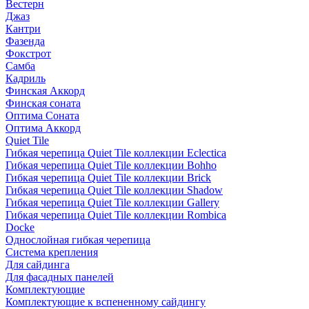
Вестерн
Джаз
Кантри
Фазенда
Фокстрот
Самба
Кадриль
Финская Аккорд
Финская соната
Оптима Соната
Оптима Аккорд
Quiet Tile
Гибкая черепица Quiet Tile коллекции Eclectica
Гибкая черепица Quiet Tile коллекции Bohho
Гибкая черепица Quiet Tile коллекции Brick
Гибкая черепица Quiet Tile коллекции Shadow
Гибкая черепица Quiet Tile коллекции Gallery
Гибкая черепица Quiet Tile коллекции Rombica
Docke
Однослойная гибкая черепица
Система крепления
Для сайдинга
Для фасадных панелей
Комплектующие
Комплектующие к вспененному сайдингу