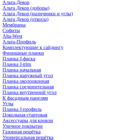
Альта-Декор
Альта Декор (доборы)
Альта Декор (наличники и углы)
Альта Декор (откосы)
Мембраны
Софиты
Alta-West
Альта-Профиль
Комплектующие к сайдингу
Финишные планки
Планка J-фаска
Планка J-trim
Планка начальная
Планка наружный угол
Планка околооконная
Планка соединительная
Планка внутренний угол
К фасадным панелям
Углы
Планка J-профиль
Цокольная стартовая
Аксессуары для кровли
Уличное покрытие
Газонная решётка
Универсальная решётка