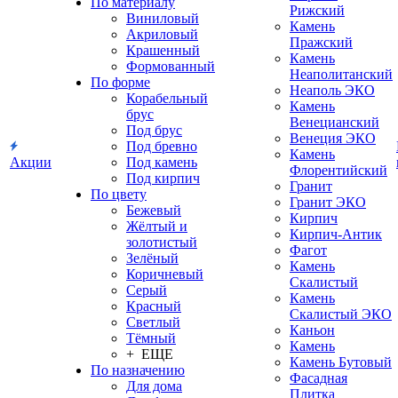
По материалу
Рижский
Виниловый
Камень
Акриловый
Пражский
Крашенный
Камень
Формованный
Неаполитанский
По форме
Неаполь ЭКО
Корабельный
Камень
брус
Венецианский
Под брус
Венеция ЭКО
Под бревно
Камень
Акции
Под камень
Флорентийский
Под кирпич
Гранит
По цвету
Гранит ЭКО
Бежевый
Кирпич
Жёлтый и
Кирпич-Антик
золотистый
Фагот
Зелёный
Камень
Коричневый
Скалистый
Серый
Камень
Красный
Скалистый ЭКО
Светлый
Каньон
Тёмный
Камень
+ ЕЩЕ
Камень Бутовый
По назначению
Фасадная
Для дома
Плитка