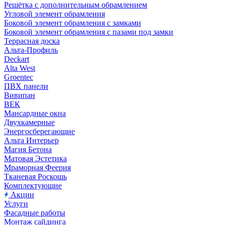
Решётка с дополнительным обрамлением
Угловой элемент обрамления
Боковой элемент обрамления с замками
Боковой элемент обрамления с пазами под замки
Террасная доска
Альта-Профиль
Deckart
Alta West
Groentec
ПВХ панели
Вивипан
ВЕК
Мансардные окна
Двухкамерные
Энергосберегающие
Альта Интерьер
Магия Бетона
Матовая Эстетика
Мраморная Феерия
Тканевая Роскошь
Комплектующие
Акции
Услуги
Фасадные работы
Монтаж сайдинга