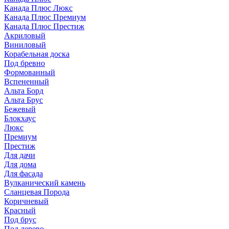
Канада Плюс Люкс
Канада Плюс Премиум
Канада Плюс Престиж
Акриловый
Виниловый
Корабельная доска
Под бревно
Формованный
Вспененный
Альта Борд
Альта Брус
Бежевый
Блокхаус
Люкс
Премиум
Престиж
Для дачи
Для дома
Для фасада
Вулканический камень
Сланцевая Порода
Коричневый
Красный
Под брус
Под дерево