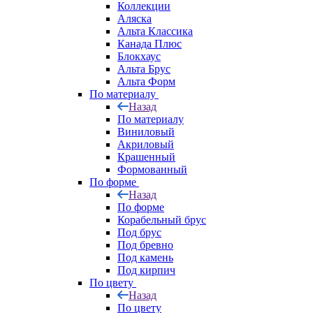
Коллекции
Аляска
Альта Классика
Канада Плюс
Блокхаус
Альта Брус
Альта Форм
По материалу
Назад
По материалу
Виниловый
Акриловый
Крашенный
Формованный
По форме
Назад
По форме
Корабельный брус
Под брус
Под бревно
Под камень
Под кирпич
По цвету
Назад
По цвету