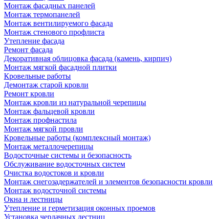
Монтаж фасадных панелей
Монтаж термопанелей
Монтаж вентилируемого фасада
Монтаж стенового профлиста
Утепление фасада
Ремонт фасада
Декоративная облицовка фасада (камень, кирпич)
Монтаж мягкой фасадной плитки
Кровельные работы
Демонтаж старой кровли
Ремонт кровли
Монтаж кровли из натуральной черепицы
Монтаж фальцевой кровли
Монтаж профнастила
Монтаж мягкой провли
Кровельные работы (комплексный монтаж)
Монтаж металлочерепицы
Водосточные системы и безопасность
Обслуживание водосточных систем
Очистка водостоков и кровли
Монтаж снегозадержателей и элементов безопасности кровли
Монтаж водосточной системы
Окна и лестницы
Утепление и герметизация оконных проемов
Установка чердачных лестниц