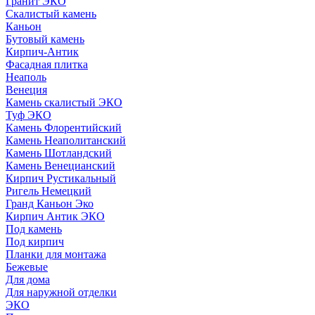
Гранит ЭКО
Скалистый камень
Каньон
Бутовый камень
Кирпич-Антик
Фасадная плитка
Неаполь
Венеция
Камень скалистый ЭКО
Туф ЭКО
Камень Флорентийский
Камень Неаполитанский
Камень Шотландский
Камень Венецианский
Кирпич Рустикальный
Ригель Немецкий
Гранд Каньон Эко
Кирпич Антик ЭКО
Под камень
Под кирпич
Планки для монтажа
Бежевые
Для дома
Для наружной отделки
ЭКO