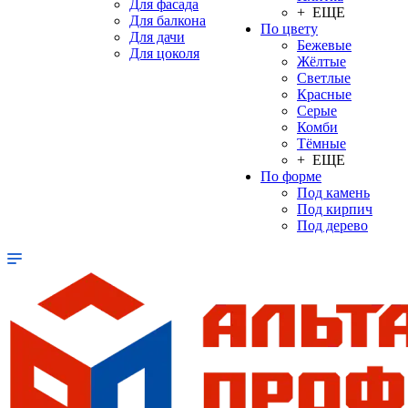
Для фасада
+ ЕЩЕ
Для балкона
По цвету
Для дачи
Бежевые
Для цоколя
Жёлтые
Светлые
Красные
Серые
Комби
Тёмные
+ ЕЩЕ
По форме
Под камень
Под кирпич
Под дерево