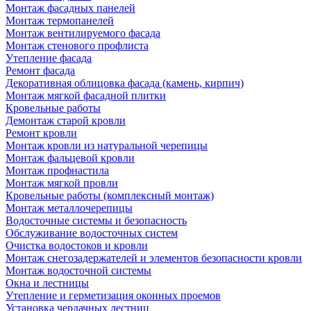
Монтаж фасадных панелей
Монтаж термопанелей
Монтаж вентилируемого фасада
Монтаж стенового профлиста
Утепление фасада
Ремонт фасада
Декоративная облицовка фасада (камень, кирпич)
Монтаж мягкой фасадной плитки
Кровельные работы
Демонтаж старой кровли
Ремонт кровли
Монтаж кровли из натуральной черепицы
Монтаж фальцевой кровли
Монтаж профнастила
Монтаж мягкой провли
Кровельные работы (комплексный монтаж)
Монтаж металлочерепицы
Водосточные системы и безопасность
Обслуживание водосточных систем
Очистка водостоков и кровли
Монтаж снегозадержателей и элементов безопасности кровли
Монтаж водосточной системы
Окна и лестницы
Утепление и герметизация оконных проемов
Установка чердачных лестниц