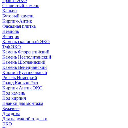
Гранит ЭКО
Скалистый камень
Каньон
Бутовый камень
Кирпич-Антик
Фасадная плитка
Неаполь
Венеция
Камень скалистый ЭКО
Туф ЭКО
Камень Флорентийский
Камень Неаполитанский
Камень Шотландский
Камень Венецианский
Кирпич Рустикальный
Ригель Немецкий
Гранд Каньон Эко
Кирпич Антик ЭКО
Под камень
Под кирпич
Планки для монтажа
Бежевые
Для дома
Для наружной отделки
ЭКO