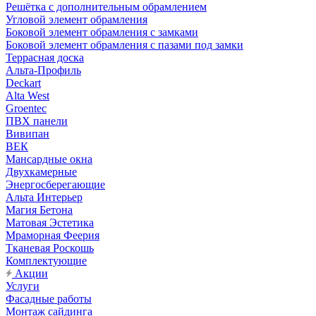
Решётка с дополнительным обрамлением
Угловой элемент обрамления
Боковой элемент обрамления с замками
Боковой элемент обрамления с пазами под замки
Террасная доска
Альта-Профиль
Deckart
Alta West
Groentec
ПВХ панели
Вивипан
ВЕК
Мансардные окна
Двухкамерные
Энергосберегающие
Альта Интерьер
Магия Бетона
Матовая Эстетика
Мраморная Феерия
Тканевая Роскошь
Комплектующие
Акции
Услуги
Фасадные работы
Монтаж сайдинга