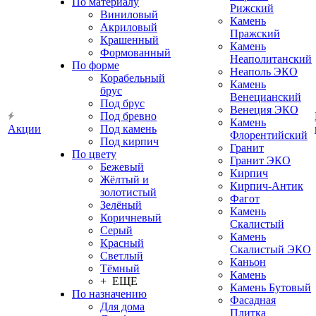
По материалу
Рижский
Виниловый
Камень
Акриловый
Пражский
Крашенный
Камень
Формованный
Неаполитанский
По форме
Неаполь ЭКО
Корабельный
Камень
брус
Венецианский
Под брус
Венеция ЭКО
Под бревно
Камень
Акции
Под камень
Флорентийский
Под кирпич
Гранит
По цвету
Гранит ЭКО
Бежевый
Кирпич
Жёлтый и
Кирпич-Антик
золотистый
Фагот
Зелёный
Камень
Коричневый
Скалистый
Серый
Камень
Красный
Скалистый ЭКО
Светлый
Каньон
Тёмный
Камень
+ ЕЩЕ
Камень Бутовый
По назначению
Фасадная
Для дома
Плитка