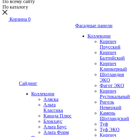
По всему сайту
По каталогу
Корзина
0
Фасадные панели
Коллекции
Кирпич
Прусский
Кирпич
Балтийский
Кирпич
Клинкерный
Шотландия
ЭКО
Сайдинг
Фагот ЭКО
Кирпич
Коллекции
Рустикальный
Аляска
Ригель
Альта
Немецкий
Классика
Камень
Канада Плюс
Шотландский
Блокхаус
Туф
Альта Брус
Туф ЭКО
Альта Форм
Кирпич