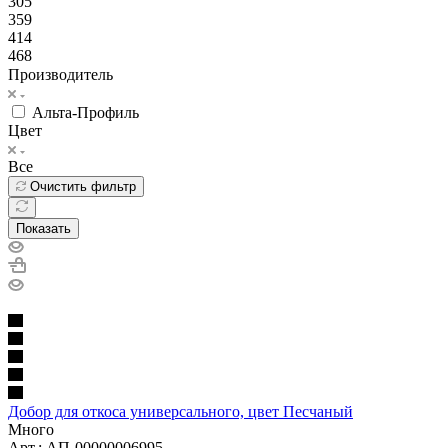
305
359
414
468
Производитель
Альта-Профиль
Цвет
Все
Очистить фильтр
Показать
Добор для откоса универсального, цвет Песчаный
Много
Арт.: АП-00000006995