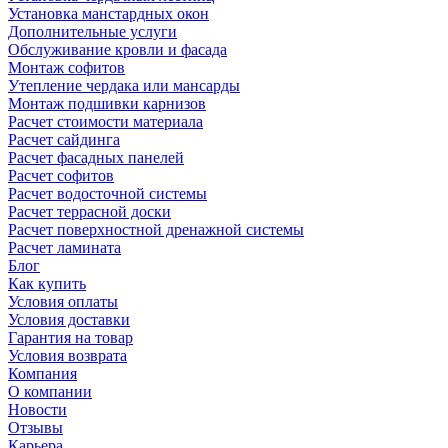
Установка манстардных окон
Дополнительные услуги
Обслуживание кровли и фасада
Монтаж софитов
Утепление чердака или мансарды
Монтаж подшивки карнизов
Расчет стоимости материала
Расчет сайдинга
Расчет фасадных панелей
Расчет софитов
Расчет водосточной системы
Расчет террасной доски
Расчет поверхностной дренажной системы
Расчет ламината
Блог
Как купить
Условия оплаты
Условия доставки
Гарантия на товар
Условия возврата
Компания
О компании
Новости
Отзывы
Карьера