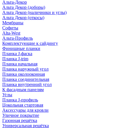
Альта-Декор
Альта Декор (доборы)
Альта Декор (наличники и углы)
Альта Декор (откосы)
Мембраны
Софиты
Alta-West
Альта-Профиль
Комплектующие к сайдингу
Финишные планки
Планка J-фаска
Планка J-trim
Планка начальная
Планка наружный угол
Планка околооконная
Планка соединительная
Планка внутренний угол
К фасадным панелям
Углы
Планка J-профиль
Цокольная стартовая
Аксессуары для кровли
Уличное покрытие
Газонная решётка
Универсальная решётка