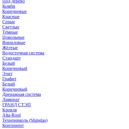
Под дерево
Комби
Коричневые
Красные
Серые
Светлые
Тёмные
Цокольные
Виниловые
Жёлтые
Водосточная система
Стандарт
Белый
Коричневый
Элит
Графит
Белый
Коричневый
Дренажная система
Ламинат
ГРАНД СТЭП
Кровля
Alta-Roof
Технониколь (Shinglas)
Континент