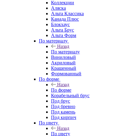
Коллекции
Аляска
Альта Классика
Канада Плюс
Блокхаус
Альта Брус
Альта Форм
По материалу
Назад
По материалу
Виниловый
Акриловый
Крашенный
Формованный
По форме
Назад
По форме
Корабельный брус
Под брус
Под бревно
Под камень
Под кирпич
По цвету
Назад
По цвету