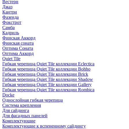
Вестерн
Джаз
Кантри
Фазенда
Фокстрот
Самба
Кадриль
Финская Аккорд
Финская соната
Оптима Соната
Оптима Аккорд
Quiet Tile
Гибкая черепица Quiet Tile коллекции Eclectica
Гибкая черепица Quiet Tile коллекции Bohho
Гибкая черепица Quiet Tile коллекции Brick
Гибкая черепица Quiet Tile коллекции Shadow
Гибкая черепица Quiet Tile коллекции Gallery
Гибкая черепица Quiet Tile коллекции Rombica
Docke
Однослойная гибкая черепица
Система крепления
Для сайдинга
Для фасадных панелей
Комплектующие
Комплектующие к вспененному сайдингу