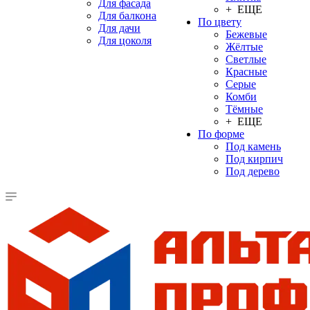
Для фасада
+ ЕЩЕ
Для балкона
По цвету
Для дачи
Бежевые
Для цоколя
Жёлтые
Светлые
Красные
Серые
Комби
Тёмные
+ ЕЩЕ
По форме
Под камень
Под кирпич
Под дерево