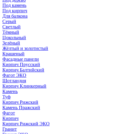
Под камень
Под кирпич
Для балкона
Серый
Светлый
Тёмный
Цокольный
Зелёный
Жёлтый и золотистый
Крашеный
Фасадные панели
Кирпич Прусский
Кирпич Балтийский
Фагот ЭКО
Шотландия
Кирпич Клинкерный
Камень
Туф
Кирпич Рижский
Камень Пражский
Фагот
Кирпич
Кирпич Рижский ЭКО
Гранит