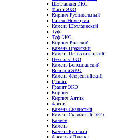
Шотландия ЭКО
Фагот ЭКО
Кирпич Рустикальный
Ригель Немецкий
Камень Шотландский
Туф
Туф ЭКО
Кирпич Рижский
Камень Пражский
Камень Неаполитанский
Неаполь ЭКО
Камень Венецианский
Венеция ЭКО
Камень Флорентийский
Гранит
Гранит ЭКО
Кирпич
Кирпич-Антик
Фагот
Камень Скалистый
Камень Скалистый ЭКО
Каньон
Камень
Камень Бутовый
Фасадная Плитка