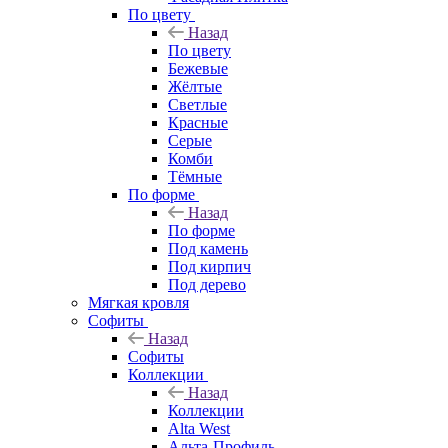
По цвету
Назад
По цвету
Бежевые
Жёлтые
Светлые
Красные
Серые
Комби
Тёмные
По форме
Назад
По форме
Под камень
Под кирпич
Под дерево
Мягкая кровля
Софиты
Назад
Софиты
Коллекции
Назад
Коллекции
Alta West
Альта-Профиль