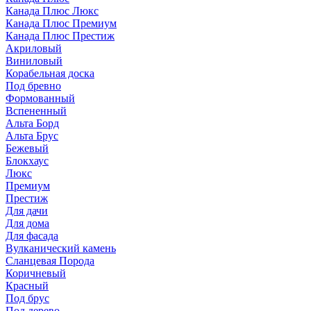
Канада Плюс Люкс
Канада Плюс Премиум
Канада Плюс Престиж
Акриловый
Виниловый
Корабельная доска
Под бревно
Формованный
Вспененный
Альта Борд
Альта Брус
Бежевый
Блокхаус
Люкс
Премиум
Престиж
Для дачи
Для дома
Для фасада
Вулканический камень
Сланцевая Порода
Коричневый
Красный
Под брус
Под дерево