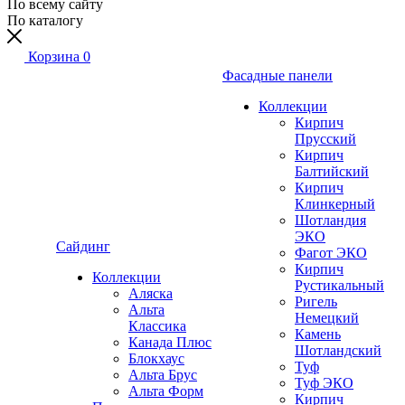
По всему сайту
По каталогу
Корзина
0
Фасадные панели
Коллекции
Кирпич
Прусский
Кирпич
Балтийский
Кирпич
Клинкерный
Шотландия
ЭКО
Сайдинг
Фагот ЭКО
Кирпич
Коллекции
Рустикальный
Аляска
Ригель
Альта
Немецкий
Классика
Камень
Канада Плюс
Шотландский
Блокхаус
Туф
Альта Брус
Туф ЭКО
Альта Форм
Кирпич