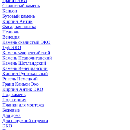
Гранит ЭКО
Скалистый камень
Каньон
Бутовый камень
Кирпич-Антик
Фасадная плитка
Неаполь
Венеция
Камень скалистый ЭКО
Туф ЭКО
Камень Флорентийский
Камень Неаполитанский
Камень Шотландский
Камень Венецианский
Кирпич Рустикальный
Ригель Немецкий
Гранд Каньон Эко
Кирпич Антик ЭКО
Под камень
Под кирпич
Планки для монтажа
Бежевые
Для дома
Для наружной отделки
ЭКO