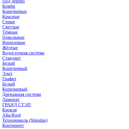
Под дерево
Комби
Коричневые
Красные
Серые
Светлые
Тёмные
Цокольные
Виниловые
Жёлтые
Водосточная система
Стандарт
Белый
Коричневый
Элит
Графит
Белый
Коричневый
Дренажная система
Ламинат
ГРАНД СТЭП
Кровля
Alta-Roof
Технониколь (Shinglas)
Континент