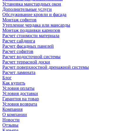
Установка манстардных окон
Дополнительные услуги
Обслуживание кровли и фасада
Монтаж софитов
Утепление чердака или мансарды
Монтаж подшивки карнизов
Расчет стоимости материала
Расчет сайдинга
Расчет фасадных панелей
Расчет софитов
Расчет водосточной системы
Расчет террасной доски
Расчет поверхностной дренажной системы
Расчет ламината
Блог
Как купить
Условия оплаты
Условия доставки
Гарантия на товар
Условия возврата
Компания
О компании
Новости
Отзывы
Карьера