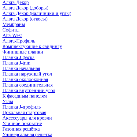
Альта-Декор
Альта Декор (доборы)
Альта Декор (наличники и углы)
Альта Декор (откосы)
Мембраны
Софиты
Alta-West
Альта-Профиль
Комплектующие к сайдингу
Финишные планки
Планка J-фаска
Планка J-trim
Планка начальная
Планка наружный угол
Планка околооконная
Планка соединительная
Планка внутренний угол
К фасадным панелям
Углы
Планка J-профиль
Цокольная стартовая
Аксессуары для кровли
Уличное покрытие
Газонная решётка
Универсальная решётка