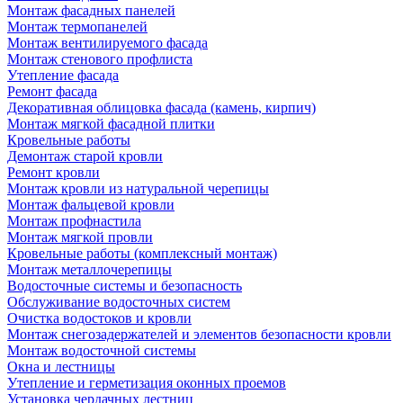
Монтаж фасадных панелей
Монтаж термопанелей
Монтаж вентилируемого фасада
Монтаж стенового профлиста
Утепление фасада
Ремонт фасада
Декоративная облицовка фасада (камень, кирпич)
Монтаж мягкой фасадной плитки
Кровельные работы
Демонтаж старой кровли
Ремонт кровли
Монтаж кровли из натуральной черепицы
Монтаж фальцевой кровли
Монтаж профнастила
Монтаж мягкой провли
Кровельные работы (комплексный монтаж)
Монтаж металлочерепицы
Водосточные системы и безопасность
Обслуживание водосточных систем
Очистка водостоков и кровли
Монтаж снегозадержателей и элементов безопасности кровли
Монтаж водосточной системы
Окна и лестницы
Утепление и герметизация оконных проемов
Установка чердачных лестниц