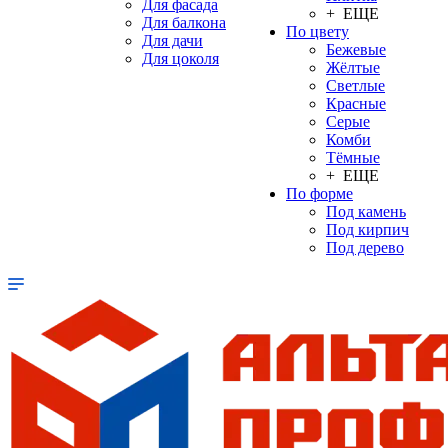
Для фасада
+ ЕЩЕ
Для балкона
По цвету
Для дачи
Бежевые
Для цоколя
Жёлтые
Светлые
Красные
Серые
Комби
Тёмные
+ ЕЩЕ
По форме
Под камень
Под кирпич
Под дерево