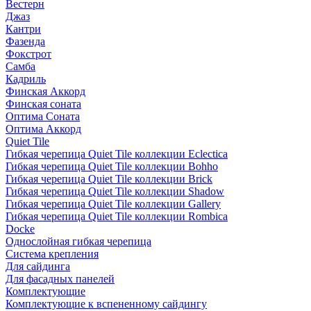
Вестерн
Джаз
Кантри
Фазенда
Фокстрот
Самба
Кадриль
Финская Аккорд
Финская соната
Оптима Соната
Оптима Аккорд
Quiet Tile
Гибкая черепица Quiet Tile коллекции Eclectica
Гибкая черепица Quiet Tile коллекции Bohho
Гибкая черепица Quiet Tile коллекции Brick
Гибкая черепица Quiet Tile коллекции Shadow
Гибкая черепица Quiet Tile коллекции Gallery
Гибкая черепица Quiet Tile коллекции Rombica
Docke
Однослойная гибкая черепица
Система крепления
Для сайдинга
Для фасадных панелей
Комплектующие
Комплектующие к вспененному сайдингу