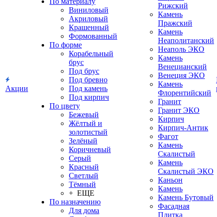
По материалу
Рижский
Виниловый
Камень
Акриловый
Пражский
Крашенный
Камень
Формованный
Неаполитанский
По форме
Неаполь ЭКО
Корабельный
Камень
брус
Венецианский
Под брус
Венеция ЭКО
Под бревно
Камень
Акции
Под камень
Флорентийский
Под кирпич
Гранит
По цвету
Гранит ЭКО
Бежевый
Кирпич
Жёлтый и
Кирпич-Антик
золотистый
Фагот
Зелёный
Камень
Коричневый
Скалистый
Серый
Камень
Красный
Скалистый ЭКО
Светлый
Каньон
Тёмный
Камень
+ ЕЩЕ
Камень Бутовый
По назначению
Фасадная
Для дома
Плитка