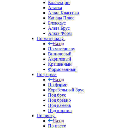
Коллекции
Аляска
Альта Классика
Канада Плюс
Блокхаус
Альта Брус
Альта Форм
По материалу
Назад
По материалу
Виниловый
Акриловый
Крашенный
Формованный
По форме
Назад
По форме
Корабельный брус
Под брус
Под бревно
Под камень
Под кирпич
По цвету
Назад
По цвету