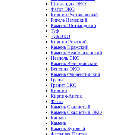
Шотландия ЭКО
Фагот ЭКО
Кирпич Рустикальный
Ригель Немецкий
Камень Шотландский
Туф
Туф ЭКО
Кирпич Рижский
Камень Пражский
Камень Неаполитанский
Неаполь ЭКО
Камень Венецианский
Венеция ЭКО
Камень Флорентийский
Гранит
Гранит ЭКО
Кирпич
Кирпич-Антик
Фагот
Камень Скалистый
Камень Скалистый ЭКО
Каньон
Камень
Камень Бутовый
Фасадная Плитка