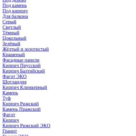
Под камень
Под кирпич
Для балкона
Серый
Светлый
Тёмный
Цокольный
Зелёный
Жёлтый и золотистый
Крашеный
Фасадные панели
Кирпич Прусский
Кирпич Балтийский
Фагот ЭКО
Шотландия
Кирпич Клинкерный
Камень
Туф
Кирпич Рижский
Камень Пражский
Фагот
Кирпич
Кирпич Рижский ЭКО
Гранит