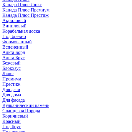
Канада Плюс Люкс
Канада Плюс Премиум
Канада Плюс Престиж
Акриловый
Виниловый
Корабельная доска
Под бревно
Формованный
Вспененный
Альта Борд
Альта Брус
Бежевый
Блокхаус
Люкс
Премиум
Престиж
Для дачи
Для дома
Для фасада
Вулканический камень
Сланцевая Порода
Коричневый
Красный
Под брус
Под дерево