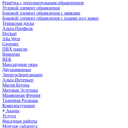
Решётка с дополнительным обрамлением
Угловой элемент обрамления
Боковой элемент обрамления с замками
Боковой элемент обрамления с пазами под замки
Террасная доска
Альта-Профиль
Deckart
Alta West
Groentec
ПВХ панели
Вивипан
ВЕК
Мансардные окна
Двухкамерные
Энергосберегающие
Альта Интерьер
Магия Бетона
Матовая Эстетика
Мраморная Феерия
Тканевая Роскошь
Комплектующие
Акции
Услуги
Фасадные работы
Монтаж сайдинга