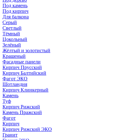
Под камень
Под кирпич
Для балкона
Серый
Светлый
Тёмный
Цокольный
Зелёный
Жёлтый и золотистый
Крашеный
Фасадные панели
Кирпич Прусский
Кирпич Балтийский
Фагот ЭКО
Шотландия
Кирпич Клинкерный
Камень
Туф
Кирпич Рижский
Камень Пражский
Фагот
Кирпич
Кирпич Рижский ЭКО
Гранит