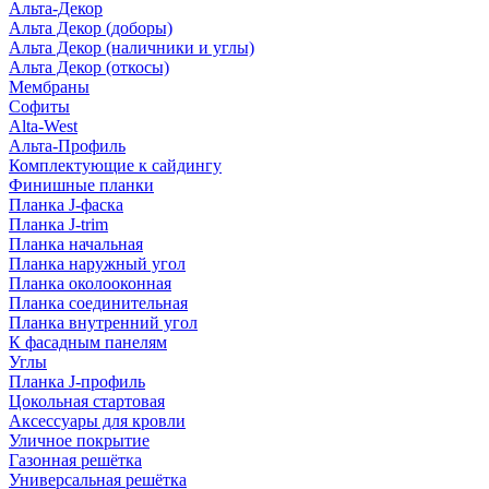
Альта-Декор
Альта Декор (доборы)
Альта Декор (наличники и углы)
Альта Декор (откосы)
Мембраны
Софиты
Alta-West
Альта-Профиль
Комплектующие к сайдингу
Финишные планки
Планка J-фаска
Планка J-trim
Планка начальная
Планка наружный угол
Планка околооконная
Планка соединительная
Планка внутренний угол
К фасадным панелям
Углы
Планка J-профиль
Цокольная стартовая
Аксессуары для кровли
Уличное покрытие
Газонная решётка
Универсальная решётка