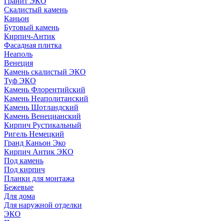
Гранит ЭКО
Скалистый камень
Каньон
Бутовый камень
Кирпич-Антик
Фасадная плитка
Неаполь
Венеция
Камень скалистый ЭКО
Туф ЭКО
Камень Флорентийский
Камень Неаполитанский
Камень Шотландский
Камень Венецианский
Кирпич Рустикальный
Ригель Немецкий
Гранд Каньон Эко
Кирпич Антик ЭКО
Под камень
Под кирпич
Планки для монтажа
Бежевые
Для дома
Для наружной отделки
ЭКO