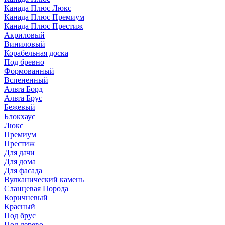
Канада Плюс Люкс
Канада Плюс Премиум
Канада Плюс Престиж
Акриловый
Виниловый
Корабельная доска
Под бревно
Формованный
Вспененный
Альта Борд
Альта Брус
Бежевый
Блокхаус
Люкс
Премиум
Престиж
Для дачи
Для дома
Для фасада
Вулканический камень
Сланцевая Порода
Коричневый
Красный
Под брус
Под дерево