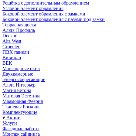
Решётка с дополнительным обрамлением
Угловой элемент обрамления
Боковой элемент обрамления с замками
Боковой элемент обрамления с пазами под замки
Террасная доска
Альта-Профиль
Deckart
Alta West
Groentec
ПВХ панели
Вивипан
ВЕК
Мансардные окна
Двухкамерные
Энергосберегающие
Альта Интерьер
Магия Бетона
Матовая Эстетика
Мраморная Феерия
Тканевая Роскошь
Комплектующие
Акции
Услуги
Фасадные работы
Монтаж сайдинга