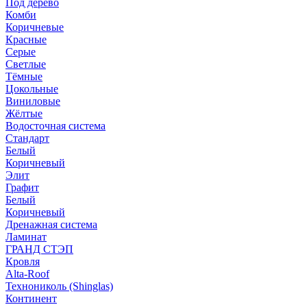
Под дерево
Комби
Коричневые
Красные
Серые
Светлые
Тёмные
Цокольные
Виниловые
Жёлтые
Водосточная система
Стандарт
Белый
Коричневый
Элит
Графит
Белый
Коричневый
Дренажная система
Ламинат
ГРАНД СТЭП
Кровля
Alta-Roof
Технониколь (Shinglas)
Континент