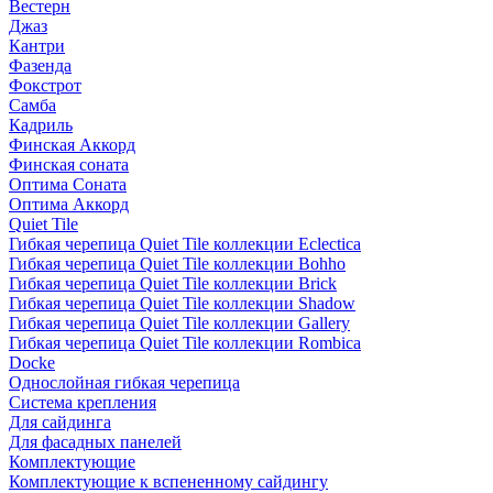
Вестерн
Джаз
Кантри
Фазенда
Фокстрот
Самба
Кадриль
Финская Аккорд
Финская соната
Оптима Соната
Оптима Аккорд
Quiet Tile
Гибкая черепица Quiet Tile коллекции Eclectica
Гибкая черепица Quiet Tile коллекции Bohho
Гибкая черепица Quiet Tile коллекции Brick
Гибкая черепица Quiet Tile коллекции Shadow
Гибкая черепица Quiet Tile коллекции Gallery
Гибкая черепица Quiet Tile коллекции Rombica
Docke
Однослойная гибкая черепица
Система крепления
Для сайдинга
Для фасадных панелей
Комплектующие
Комплектующие к вспененному сайдингу