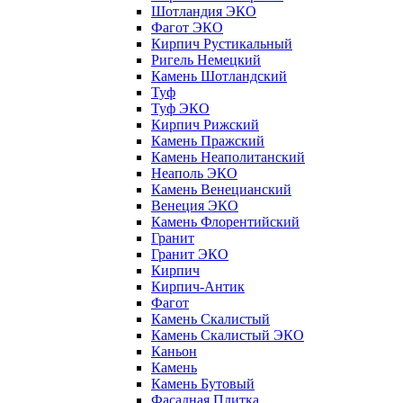
Шотландия ЭКО
Фагот ЭКО
Кирпич Рустикальный
Ригель Немецкий
Камень Шотландский
Туф
Туф ЭКО
Кирпич Рижский
Камень Пражский
Камень Неаполитанский
Неаполь ЭКО
Камень Венецианский
Венеция ЭКО
Камень Флорентийский
Гранит
Гранит ЭКО
Кирпич
Кирпич-Антик
Фагот
Камень Скалистый
Камень Скалистый ЭКО
Каньон
Камень
Камень Бутовый
Фасадная Плитка