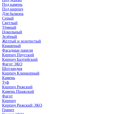
Под камень
Под кирпич
Для балкона
Серый
Светлый
Тёмный
Цокольный
Зелёный
Жёлтый и золотистый
Крашеный
Фасадные панели
Кирпич Прусский
Кирпич Балтийский
Фагот ЭКО
Шотландия
Кирпич Клинкерный
Камень
Туф
Кирпич Рижский
Камень Пражский
Фагот
Кирпич
Кирпич Рижский ЭКО
Гранит