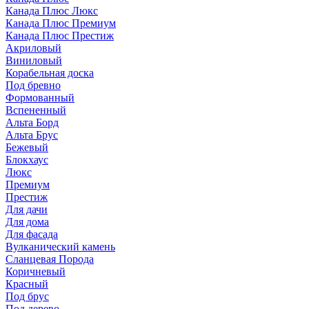
Канада Плюс Люкс
Канада Плюс Премиум
Канада Плюс Престиж
Акриловый
Виниловый
Корабельная доска
Под бревно
Формованный
Вспененный
Альта Борд
Альта Брус
Бежевый
Блокхаус
Люкс
Премиум
Престиж
Для дачи
Для дома
Для фасада
Вулканический камень
Сланцевая Порода
Коричневый
Красный
Под брус
Под дерево