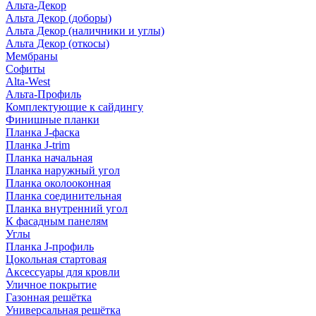
Альта-Декор
Альта Декор (доборы)
Альта Декор (наличники и углы)
Альта Декор (откосы)
Мембраны
Софиты
Alta-West
Альта-Профиль
Комплектующие к сайдингу
Финишные планки
Планка J-фаска
Планка J-trim
Планка начальная
Планка наружный угол
Планка околооконная
Планка соединительная
Планка внутренний угол
К фасадным панелям
Углы
Планка J-профиль
Цокольная стартовая
Аксессуары для кровли
Уличное покрытие
Газонная решётка
Универсальная решётка