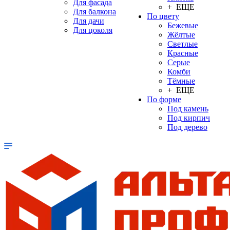
Для фасада
+ ЕЩЕ
Для балкона
По цвету
Для дачи
Бежевые
Для цоколя
Жёлтые
Светлые
Красные
Серые
Комби
Тёмные
+ ЕЩЕ
По форме
Под камень
Под кирпич
Под дерево