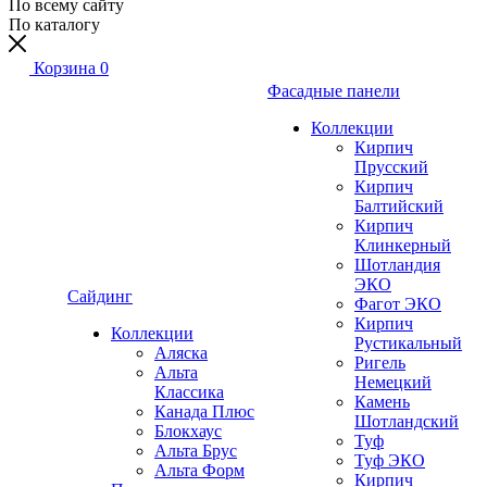
По всему сайту
По каталогу
Корзина
0
Фасадные панели
Коллекции
Кирпич
Прусский
Кирпич
Балтийский
Кирпич
Клинкерный
Шотландия
ЭКО
Сайдинг
Фагот ЭКО
Кирпич
Коллекции
Рустикальный
Аляска
Ригель
Альта
Немецкий
Классика
Камень
Канада Плюс
Шотландский
Блокхаус
Туф
Альта Брус
Туф ЭКО
Альта Форм
Кирпич