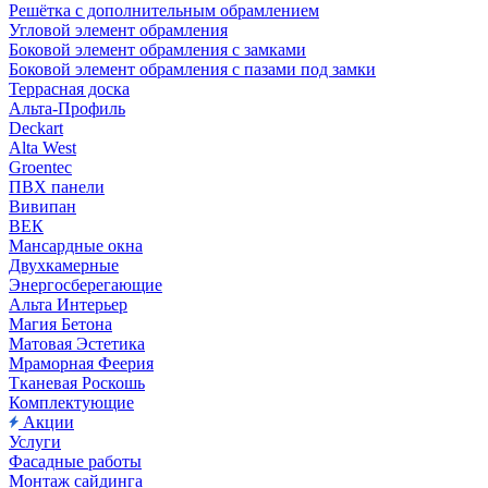
Решётка с дополнительным обрамлением
Угловой элемент обрамления
Боковой элемент обрамления с замками
Боковой элемент обрамления с пазами под замки
Террасная доска
Альта-Профиль
Deckart
Alta West
Groentec
ПВХ панели
Вивипан
ВЕК
Мансардные окна
Двухкамерные
Энергосберегающие
Альта Интерьер
Магия Бетона
Матовая Эстетика
Мраморная Феерия
Тканевая Роскошь
Комплектующие
Акции
Услуги
Фасадные работы
Монтаж сайдинга