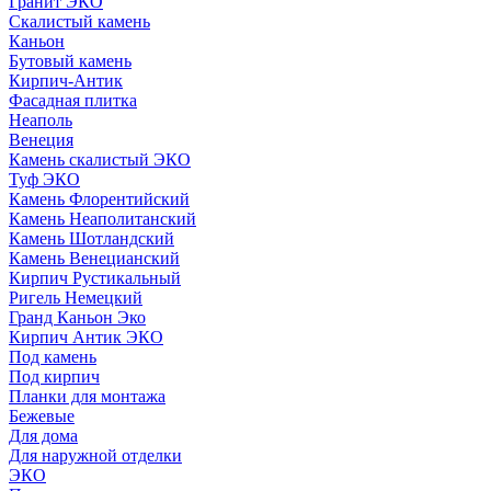
Гранит ЭКО
Скалистый камень
Каньон
Бутовый камень
Кирпич-Антик
Фасадная плитка
Неаполь
Венеция
Камень скалистый ЭКО
Туф ЭКО
Камень Флорентийский
Камень Неаполитанский
Камень Шотландский
Камень Венецианский
Кирпич Рустикальный
Ригель Немецкий
Гранд Каньон Эко
Кирпич Антик ЭКО
Под камень
Под кирпич
Планки для монтажа
Бежевые
Для дома
Для наружной отделки
ЭКO