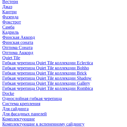
Вестерн
Джаз
Кантри
Фазенда
Фокстрот
Самба
Кадриль
Финская Аккорд
Финская соната
Оптима Соната
Оптима Аккорд
Quiet Tile
Гибкая черепица Quiet Tile коллекции Eclectica
Гибкая черепица Quiet Tile коллекции Bohho
Гибкая черепица Quiet Tile коллекции Brick
Гибкая черепица Quiet Tile коллекции Shadow
Гибкая черепица Quiet Tile коллекции Gallery
Гибкая черепица Quiet Tile коллекции Rombica
Docke
Однослойная гибкая черепица
Система крепления
Для сайдинга
Для фасадных панелей
Комплектующие
Комплектующие к вспененному сайдингу