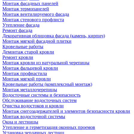
Монтаж фасадных панелей
Монтаж термопанелей
Монтаж вентилируемого фасада
Монтаж стенового профлиста
Утепление фасада
Ремонт фасада
Декоративная облицовка фасада (камень, кирпич)
Монтаж мягкой фасадной плитки
Кровельные работы
Демонтаж старой кровли
Ремонт кровли
Монтаж кровли из натуральной черепицы
Монтаж фальцевой кровли
Монтаж профнастила
Монтаж мягкой провли
Кровельные работы (комплексный монтаж)
Монтаж металлочерепицы
Водосточные системы и безопасность
Обслуживание водосточных систем
Очистка водостоков и кровли
Монтаж снегозадержателей и элементов безопасности кровли
Монтаж водосточной системы
Окна и лестницы
Утепление и герметизация оконных проемов
Установка чердачных лестниц