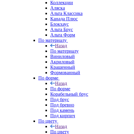
Коллекции
Аляска
Альта Классика
Канада Плюс
Блокхаус
Альта Брус
Альта Форм
По материалу
Назад
По материалу
Виниловый
Акриловый
Крашенный
Формованный
По форме
Назад
По форме
Корабельный брус
Под брус
Под бревно
Под камень
Под кирпич
По цвету
Назад
По цвету