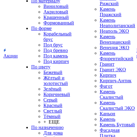
По материалу
Рижский
Виниловый
Камень
Акриловый
Пражский
Крашенный
Камень
Формованный
Неаполитанский
По форме
Неаполь ЭКО
Корабельный
Камень
брус
Венецианский
Под брус
Венеция ЭКО
Под бревно
Камень
Акции
Под камень
Флорентийский
Под кирпич
Гранит
По цвету
Гранит ЭКО
Бежевый
Кирпич
Жёлтый и
Кирпич-Антик
золотистый
Фагот
Зелёный
Камень
Коричневый
Скалистый
Серый
Камень
Красный
Скалистый ЭКО
Светлый
Каньон
Тёмный
Камень
+ ЕЩЕ
Камень Бутовый
По назначению
Фасадная
Для дома
Плитка