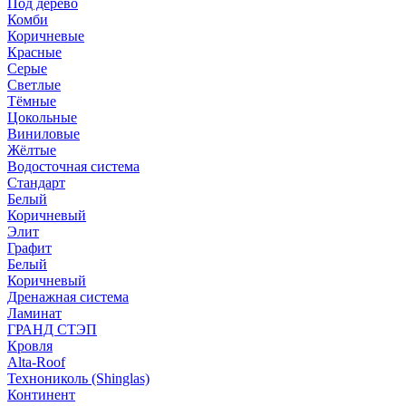
Под дерево
Комби
Коричневые
Красные
Серые
Светлые
Тёмные
Цокольные
Виниловые
Жёлтые
Водосточная система
Стандарт
Белый
Коричневый
Элит
Графит
Белый
Коричневый
Дренажная система
Ламинат
ГРАНД СТЭП
Кровля
Alta-Roof
Технониколь (Shinglas)
Континент