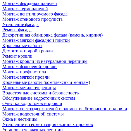
Монтаж фасадных панелей
Монтаж термопанелей
Монтаж вентилируемого фасада
Монтаж стенового профлиста
Утепление фасада
Ремонт фасада
Декоративная облицовка фасада (камень, кирпич)
Монтаж мягкой фасадной плитки
Кровельные работы
Демонтаж старой кровли
Ремонт кровли
Монтаж кровли из натуральной черепицы
Монтаж фальцевой кровли
Монтаж профнастила
Монтаж мягкой провли
Кровельные работы (комплексный монтаж)
Монтаж металлочерепицы
Водосточные системы и безопасность
Обслуживание водосточных систем
Очистка водостоков и кровли
Монтаж снегозадержателей и элементов безопасности кровли
Монтаж водосточной системы
Окна и лестницы
Утепление и герметизация оконных проемов
Установка чердачных лестниц