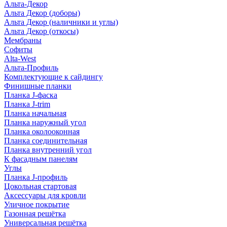
Альта-Декор
Альта Декор (доборы)
Альта Декор (наличники и углы)
Альта Декор (откосы)
Мембраны
Софиты
Alta-West
Альта-Профиль
Комплектующие к сайдингу
Финишные планки
Планка J-фаска
Планка J-trim
Планка начальная
Планка наружный угол
Планка околооконная
Планка соединительная
Планка внутренний угол
К фасадным панелям
Углы
Планка J-профиль
Цокольная стартовая
Аксессуары для кровли
Уличное покрытие
Газонная решётка
Универсальная решётка