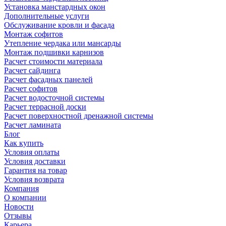
Установка манстардных окон
Дополнительные услуги
Обслуживание кровли и фасада
Монтаж софитов
Утепление чердака или мансарды
Монтаж подшивки карнизов
Расчет стоимости материала
Расчет сайдинга
Расчет фасадных панелей
Расчет софитов
Расчет водосточной системы
Расчет террасной доски
Расчет поверхностной дренажной системы
Расчет ламината
Блог
Как купить
Условия оплаты
Условия доставки
Гарантия на товар
Условия возврата
Компания
О компании
Новости
Отзывы
Карьера