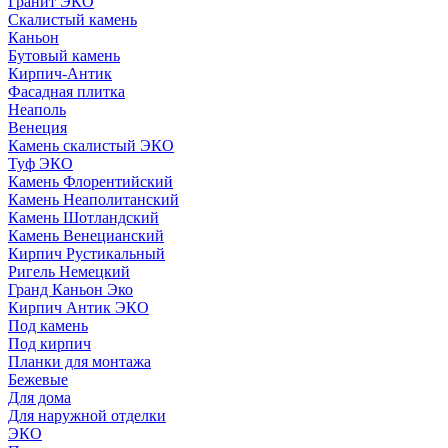
Гранит ЭКО
Скалистый камень
Каньон
Бутовый камень
Кирпич-Антик
Фасадная плитка
Неаполь
Венеция
Камень скалистый ЭКО
Туф ЭКО
Камень Флорентийский
Камень Неаполитанский
Камень Шотландский
Камень Венецианский
Кирпич Рустикальный
Ригель Немецкий
Гранд Каньон Эко
Кирпич Антик ЭКО
Под камень
Под кирпич
Планки для монтажа
Бежевые
Для дома
Для наружной отделки
ЭКO