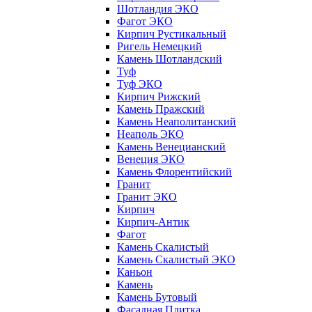
Шотландия ЭКО
Фагот ЭКО
Кирпич Рустикальный
Ригель Немецкий
Камень Шотландский
Туф
Туф ЭКО
Кирпич Рижский
Камень Пражский
Камень Неаполитанский
Неаполь ЭКО
Камень Венецианский
Венеция ЭКО
Камень Флорентийский
Гранит
Гранит ЭКО
Кирпич
Кирпич-Антик
Фагот
Камень Скалистый
Камень Скалистый ЭКО
Каньон
Камень
Камень Бутовый
Фасадная Плитка