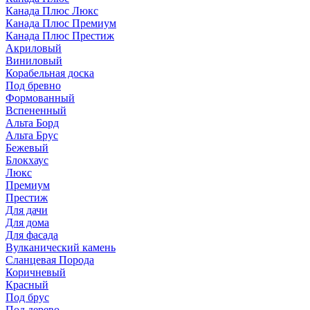
Канада Плюс Люкс
Канада Плюс Премиум
Канада Плюс Престиж
Акриловый
Виниловый
Корабельная доска
Под бревно
Формованный
Вспененный
Альта Борд
Альта Брус
Бежевый
Блокхаус
Люкс
Премиум
Престиж
Для дачи
Для дома
Для фасада
Вулканический камень
Сланцевая Порода
Коричневый
Красный
Под брус
Под дерево