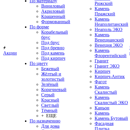
По материалу
Рижский
Виниловый
Камень
Акриловый
Пражский
Крашенный
Камень
Формованный
Неаполитанский
По форме
Неаполь ЭКО
Корабельный
Камень
брус
Венецианский
Под брус
Венеция ЭКО
Под бревно
Камень
Акции
Под камень
Флорентийский
Под кирпич
Гранит
По цвету
Гранит ЭКО
Бежевый
Кирпич
Жёлтый и
Кирпич-Антик
золотистый
Фагот
Зелёный
Камень
Коричневый
Скалистый
Серый
Камень
Красный
Скалистый ЭКО
Светлый
Каньон
Тёмный
Камень
+ ЕЩЕ
Камень Бутовый
По назначению
Фасадная
Для дома
Плитка