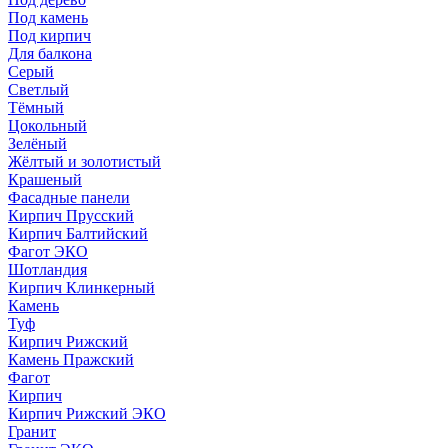
Под камень
Под кирпич
Для балкона
Серый
Светлый
Тёмный
Цокольный
Зелёный
Жёлтый и золотистый
Крашеный
Фасадные панели
Кирпич Прусский
Кирпич Балтийский
Фагот ЭКО
Шотландия
Кирпич Клинкерный
Камень
Туф
Кирпич Рижский
Камень Пражский
Фагот
Кирпич
Кирпич Рижский ЭКО
Гранит