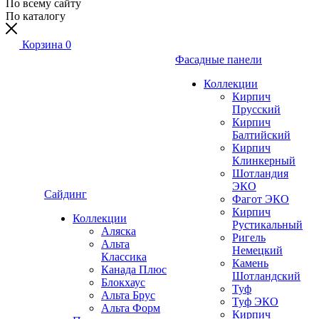
По всему сайту
По каталогу
Корзина
0
Фасадные панели
Коллекции
Кирпич
Прусский
Кирпич
Балтийский
Кирпич
Клинкерный
Шотландия
ЭКО
Сайдинг
Фагот ЭКО
Кирпич
Коллекции
Рустикальный
Аляска
Ригель
Альта
Немецкий
Классика
Камень
Канада Плюс
Шотландский
Блокхаус
Туф
Альта Брус
Туф ЭКО
Альта Форм
Кирпич