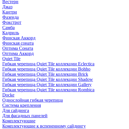
Вестерн
Джаз
Кантри
Фазенда
Фокстрот
Самба
Кадриль
Финская Аккорд
Финская соната
Оптима Соната
Оптима Аккорд
Quiet Tile
Гибкая черепица Quiet Tile коллекции Eclectica
Гибкая черепица Quiet Tile коллекции Bohho
Гибкая черепица Quiet Tile коллекции Brick
Гибкая черепица Quiet Tile коллекции Shadow
Гибкая черепица Quiet Tile коллекции Gallery
Гибкая черепица Quiet Tile коллекции Rombica
Docke
Однослойная гибкая черепица
Система крепления
Для сайдинга
Для фасадных панелей
Комплектующие
Комплектующие к вспененному сайдингу