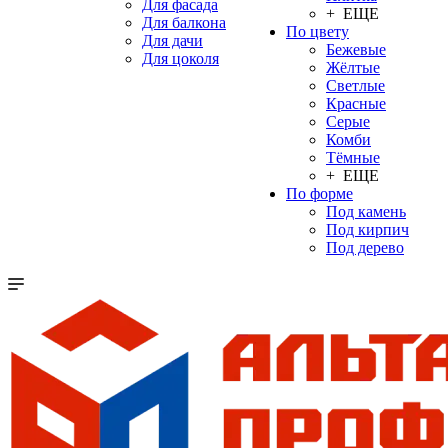
Для фасада
+ ЕЩЕ
Для балкона
По цвету
Для дачи
Бежевые
Для цоколя
Жёлтые
Светлые
Красные
Серые
Комби
Тёмные
+ ЕЩЕ
По форме
Под камень
Под кирпич
Под дерево