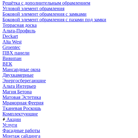
Решётка с дополнительным обрамлением
Угловой элемент обрамления
Боковой элемент обрамления с замками
Боковой элемент обрамления с пазами под замки
Террасная доска
Альта-Профиль
Deckart
Alta West
Groentec
ПВХ панели
Вивипан
ВЕК
Мансардные окна
Двухкамерные
Энергосберегающие
Альта Интерьер
Магия Бетона
Матовая Эстетика
Мраморная Феерия
Тканевая Роскошь
Комплектующие
Акции
Услуги
Фасадные работы
Монтаж сайдинга