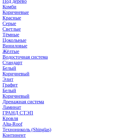
Под дерево
Комби
Коричневые
Красные
Серые
Светлые
Тёмные
Цокольные
Виниловые
Жёлтые
Водосточная система
Стандарт
Белый
Коричневый
Элит
Графит
Белый
Коричневый
Дренажная система
Ламинат
ГРАНД СТЭП
Кровля
Alta-Roof
Технониколь (Shinglas)
Континент