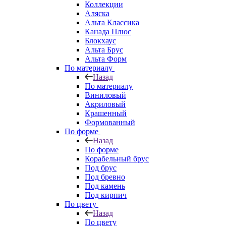
Коллекции
Аляска
Альта Классика
Канада Плюс
Блокхаус
Альта Брус
Альта Форм
По материалу
Назад
По материалу
Виниловый
Акриловый
Крашенный
Формованный
По форме
Назад
По форме
Корабельный брус
Под брус
Под бревно
Под камень
Под кирпич
По цвету
Назад
По цвету