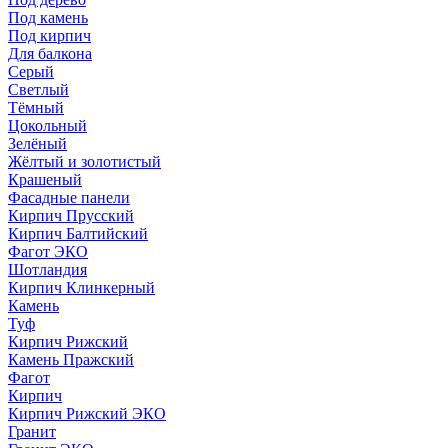
Под камень
Под кирпич
Для балкона
Серый
Светлый
Тёмный
Цокольный
Зелёный
Жёлтый и золотистый
Крашеный
Фасадные панели
Кирпич Прусский
Кирпич Балтийский
Фагот ЭКО
Шотландия
Кирпич Клинкерный
Камень
Туф
Кирпич Рижский
Камень Пражский
Фагот
Кирпич
Кирпич Рижский ЭКО
Гранит