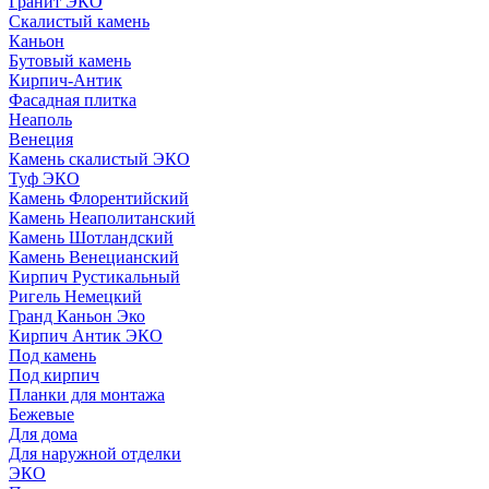
Гранит ЭКО
Скалистый камень
Каньон
Бутовый камень
Кирпич-Антик
Фасадная плитка
Неаполь
Венеция
Камень скалистый ЭКО
Туф ЭКО
Камень Флорентийский
Камень Неаполитанский
Камень Шотландский
Камень Венецианский
Кирпич Рустикальный
Ригель Немецкий
Гранд Каньон Эко
Кирпич Антик ЭКО
Под камень
Под кирпич
Планки для монтажа
Бежевые
Для дома
Для наружной отделки
ЭКO