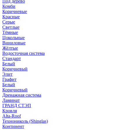
Под дерево
Комби
Коричневые
Красные
Серые
Светлые
Тёмные
Цокольные
Виниловые
Жёлтые
Водосточная система
Стандарт
Белый
Коричневый
Элит
Графит
Белый
Коричневый
Дренажная система
Ламинат
ГРАНД СТЭП
Кровля
Alta-Roof
Технониколь (Shinglas)
Континент