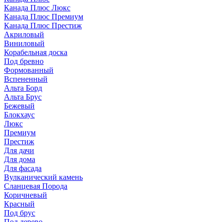
Канада Плюс Люкс
Канада Плюс Премиум
Канада Плюс Престиж
Акриловый
Виниловый
Корабельная доска
Под бревно
Формованный
Вспененный
Альта Борд
Альта Брус
Бежевый
Блокхаус
Люкс
Премиум
Престиж
Для дачи
Для дома
Для фасада
Вулканический камень
Сланцевая Порода
Коричневый
Красный
Под брус
Под дерево