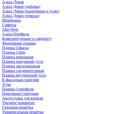
Альта-Декор
Альта Декор (доборы)
Альта Декор (наличники и углы)
Альта Декор (откосы)
Мембраны
Софиты
Alta-West
Альта-Профиль
Комплектующие к сайдингу
Финишные планки
Планка J-фаска
Планка J-trim
Планка начальная
Планка наружный угол
Планка околооконная
Планка соединительная
Планка внутренний угол
К фасадным панелям
Углы
Планка J-профиль
Цокольная стартовая
Аксессуары для кровли
Уличное покрытие
Газонная решётка
Универсальная решётка