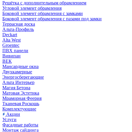
Решётка с дополнительным обрамлением
Угловой элемент обрамления
Боковой элемент обрамления с замками
Боковой элемент обрамления с пазами под замки
Террасная доска
Альта-Профиль
Deckart
Alta West
Groentec
ПВХ панели
Вивипан
ВЕК
Мансардные окна
Двухкамерные
Энергосберегающие
Альта Интерьер
Магия Бетона
Матовая Эстетика
Мраморная Феерия
Тканевая Роскошь
Комплектующие
Акции
Услуги
Фасадные работы
Монтаж сайдинга