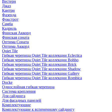
Вестерн
Джаз
Кантри
Фазенда
Фокстрот
Самба
Кадриль
Финская Аккорд
Финская соната
Оптима Соната
Оптима Аккорд
Quiet Tile
Гибкая черепица Quiet Tile коллекции Eclectica
Гибкая черепица Quiet Tile коллекции Bohho
Гибкая черепица Quiet Tile коллекции Brick
Гибкая черепица Quiet Tile коллекции Shadow
Гибкая черепица Quiet Tile коллекции Gallery
Гибкая черепица Quiet Tile коллекции Rombica
Docke
Однослойная гибкая черепица
Система крепления
Для сайдинга
Для фасадных панелей
Комплектующие
Комплектующие к вспененному сайдингу