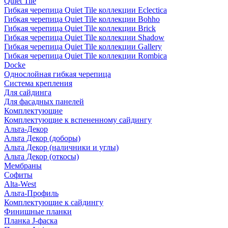
Quiet Tile
Гибкая черепица Quiet Tile коллекции Eclectica
Гибкая черепица Quiet Tile коллекции Bohho
Гибкая черепица Quiet Tile коллекции Brick
Гибкая черепица Quiet Tile коллекции Shadow
Гибкая черепица Quiet Tile коллекции Gallery
Гибкая черепица Quiet Tile коллекции Rombica
Docke
Однослойная гибкая черепица
Система крепления
Для сайдинга
Для фасадных панелей
Комплектующие
Комплектующие к вспененному сайдингу
Альта-Декор
Альта Декор (доборы)
Альта Декор (наличники и углы)
Альта Декор (откосы)
Мембраны
Софиты
Alta-West
Альта-Профиль
Комплектующие к сайдингу
Финишные планки
Планка J-фаска