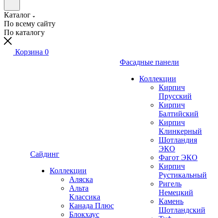
Каталог
По всему сайту
По каталогу
Корзина
0
Фасадные панели
Коллекции
Кирпич
Прусский
Кирпич
Балтийский
Кирпич
Клинкерный
Шотландия
ЭКО
Сайдинг
Фагот ЭКО
Кирпич
Коллекции
Рустикальный
Аляска
Ригель
Альта
Немецкий
Классика
Камень
Канада Плюс
Шотландский
Блокхаус