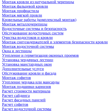
Монтаж кровли из натуральной черепицы
Монтаж фальцевой кровли
Монтаж профнастила
Монтаж мягкой провли
Кровельные работы (комплексный монтаж)
Монтаж металлочерепицы
Водосточные системы и безопасность
Обслуживание водосточных систем
Очистка водостоков и кровли
Монтаж снегозадержателей и элементов безопасности кровли
Монтаж водосточной системы
Окна и лестницы
Утепление и герметизация оконных проемов
Установка чердачных лестниц
Установка манстардных окон
Дополнительные услуги
Обслуживание кровли и фасада
Монтаж софитов
Утепление чердака или мансарды
Монтаж подшивки карнизов
Расчет стоимости материала
Расчет сайдинга
Расчет фасадных панелей
Расчет софитов
Расчет водосточной системы