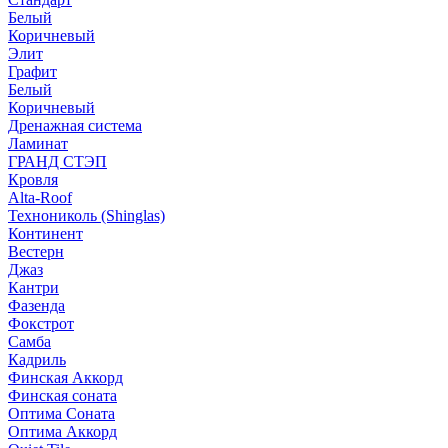
Белый
Коричневый
Элит
Графит
Белый
Коричневый
Дренажная система
Ламинат
ГРАНД СТЭП
Кровля
Alta-Roof
Технониколь (Shinglas)
Континент
Вестерн
Джаз
Кантри
Фазенда
Фокстрот
Самба
Кадриль
Финская Аккорд
Финская соната
Оптима Соната
Оптима Аккорд