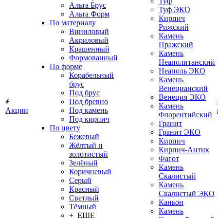
Туф
Альта Брус
Туф ЭКО
Альта Форм
Кирпич
По материалу
Рижский
Виниловый
Камень
Акриловый
Пражский
Крашенный
Камень
Формованный
Неаполитанский
По форме
Неаполь ЭКО
Корабельный
Камень
брус
Венецианский
Под брус
Венеция ЭКО
Под бревно
Камень
Акции
Под камень
Флорентийский
Под кирпич
Гранит
По цвету
Гранит ЭКО
Бежевый
Кирпич
Жёлтый и
Кирпич-Антик
золотистый
Фагот
Зелёный
Камень
Коричневый
Скалистый
Серый
Камень
Красный
Скалистый ЭКО
Светлый
Каньон
Тёмный
Камень
+ ЕЩЕ