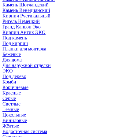
Камень Шотландский
Камень Венецианский
Кирпич Рустикальный
Ригель Немецкий
Гранд Каньон Эко
Кирпич Антик ЭКО
Под камень
Под кирпич
Планки для монтажа
Бежевые
Для дома
Для наружной отделки
ЭКO
Под дерево
Комби
Коричневые
Красные
Серые
Светлые
Тёмные
Цокольные
Виниловые
Жёлтые
Водосточная система
Стандарт