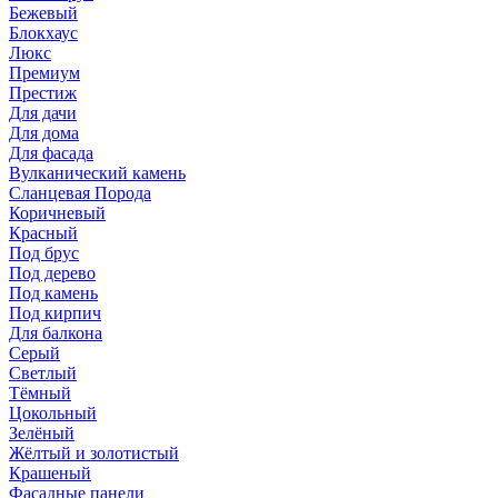
Бежевый
Блокхаус
Люкс
Премиум
Престиж
Для дачи
Для дома
Для фасада
Вулканический камень
Сланцевая Порода
Коричневый
Красный
Под брус
Под дерево
Под камень
Под кирпич
Для балкона
Серый
Светлый
Тёмный
Цокольный
Зелёный
Жёлтый и золотистый
Крашеный
Фасадные панели