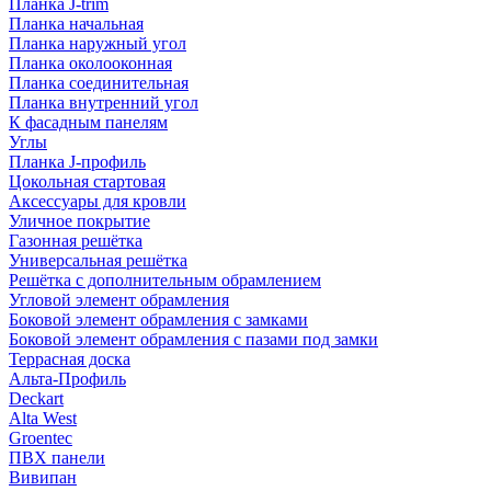
Планка J-trim
Планка начальная
Планка наружный угол
Планка околооконная
Планка соединительная
Планка внутренний угол
К фасадным панелям
Углы
Планка J-профиль
Цокольная стартовая
Аксессуары для кровли
Уличное покрытие
Газонная решётка
Универсальная решётка
Решётка с дополнительным обрамлением
Угловой элемент обрамления
Боковой элемент обрамления с замками
Боковой элемент обрамления с пазами под замки
Террасная доска
Альта-Профиль
Deckart
Alta West
Groentec
ПВХ панели
Вивипан