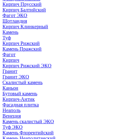
Кирпич Прусский
Кирпич Балтийский
Фагот ЭКО
Шотландия
Кирпич Клинкерный
Камень
Туф
Кирпич Рижский
Камень Пражский
Фагот
Кирпич
Кирпич Рижский ЭКО
Гранит
Гранит ЭКО
Скалистый камень
Каньон
Бутовый камень
Кирпич-Антик
Фасадная плитка
Неаполь
Венеция
Камень скалистый ЭКО
Туф ЭКО
Камень Флорентийский
Камень Неаполитанский