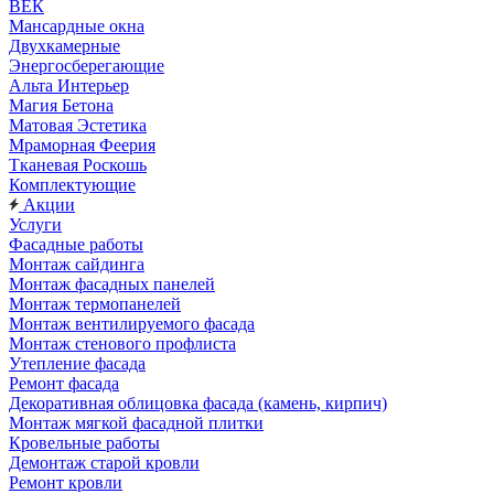
ВЕК
Мансардные окна
Двухкамерные
Энергосберегающие
Альта Интерьер
Магия Бетона
Матовая Эстетика
Мраморная Феерия
Тканевая Роскошь
Комплектующие
Акции
Услуги
Фасадные работы
Монтаж сайдинга
Монтаж фасадных панелей
Монтаж термопанелей
Монтаж вентилируемого фасада
Монтаж стенового профлиста
Утепление фасада
Ремонт фасада
Декоративная облицовка фасада (камень, кирпич)
Монтаж мягкой фасадной плитки
Кровельные работы
Демонтаж старой кровли
Ремонт кровли