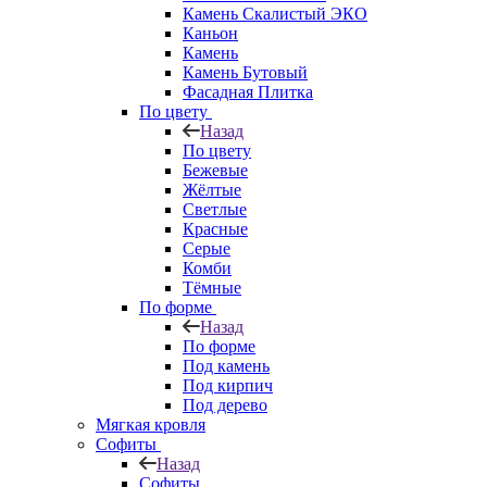
Камень Скалистый ЭКО
Каньон
Камень
Камень Бутовый
Фасадная Плитка
По цвету
Назад
По цвету
Бежевые
Жёлтые
Светлые
Красные
Серые
Комби
Тёмные
По форме
Назад
По форме
Под камень
Под кирпич
Под дерево
Мягкая кровля
Софиты
Назад
Софиты