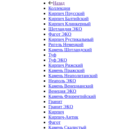
Назад
Коллекции
Кирпич Прусский
Кирпич Балтийский
Кирпич Клинкерный
Шотландия ЭКО
Фагот ЭКО
Кирпич Рустикальный
Ригель Немецкий
Камень Шотландский
Туф
Туф ЭКО
Кирпич Рижский
Камень Пражский
Камень Неаполитанский
Неаполь ЭКО
Камень Венецианский
Венеция ЭКО
Камень Флорентийский
Гранит
Гранит ЭКО
Кирпич
Кирпич-Антик
Фагот
Камень Скалистый