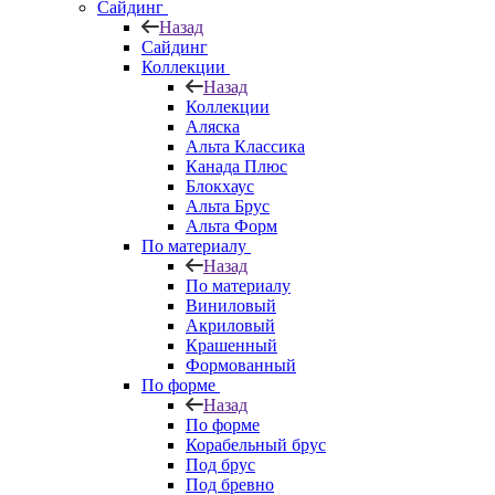
Сайдинг
Назад
Сайдинг
Коллекции
Назад
Коллекции
Аляска
Альта Классика
Канада Плюс
Блокхаус
Альта Брус
Альта Форм
По материалу
Назад
По материалу
Виниловый
Акриловый
Крашенный
Формованный
По форме
Назад
По форме
Корабельный брус
Под брус
Под бревно