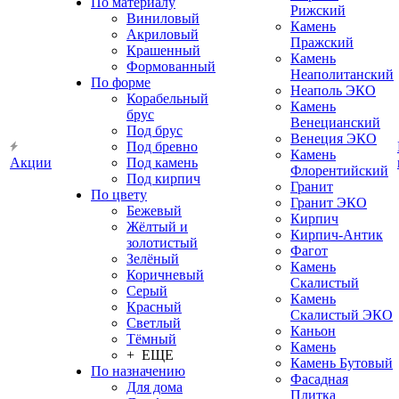
По материалу
Рижский
Виниловый
Камень
Акриловый
Пражский
Крашенный
Камень
Формованный
Неаполитанский
По форме
Неаполь ЭКО
Корабельный
Камень
брус
Венецианский
Под брус
Венеция ЭКО
Под бревно
Камень
Акции
Под камень
Флорентийский
Под кирпич
Гранит
По цвету
Гранит ЭКО
Бежевый
Кирпич
Жёлтый и
Кирпич-Антик
золотистый
Фагот
Зелёный
Камень
Коричневый
Скалистый
Серый
Камень
Красный
Скалистый ЭКО
Светлый
Каньон
Тёмный
Камень
+ ЕЩЕ
Камень Бутовый
По назначению
Фасадная
Для дома
Плитка