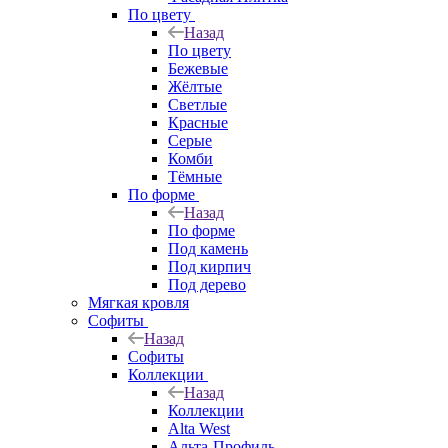
По цвету
Назад
По цвету
Бежевые
Жёлтые
Светлые
Красные
Серые
Комби
Тёмные
По форме
Назад
По форме
Под камень
Под кирпич
Под дерево
Мягкая кровля
Софиты
Назад
Софиты
Коллекции
Назад
Коллекции
Alta West
Альта-Профиль