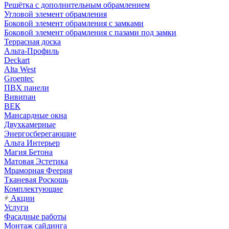
Решётка с дополнительным обрамлением
Угловой элемент обрамления
Боковой элемент обрамления с замками
Боковой элемент обрамления с пазами под замки
Террасная доска
Альта-Профиль
Deckart
Alta West
Groentec
ПВХ панели
Вивипан
ВЕК
Мансардные окна
Двухкамерные
Энергосберегающие
Альта Интерьер
Магия Бетона
Матовая Эстетика
Мраморная Феерия
Тканевая Роскошь
Комплектующие
Акции
Услуги
Фасадные работы
Монтаж сайдинга