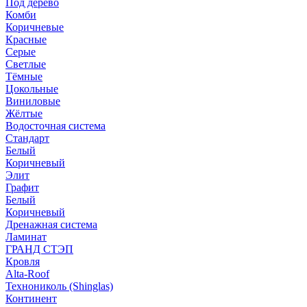
Под дерево
Комби
Коричневые
Красные
Серые
Светлые
Тёмные
Цокольные
Виниловые
Жёлтые
Водосточная система
Стандарт
Белый
Коричневый
Элит
Графит
Белый
Коричневый
Дренажная система
Ламинат
ГРАНД СТЭП
Кровля
Alta-Roof
Технониколь (Shinglas)
Континент