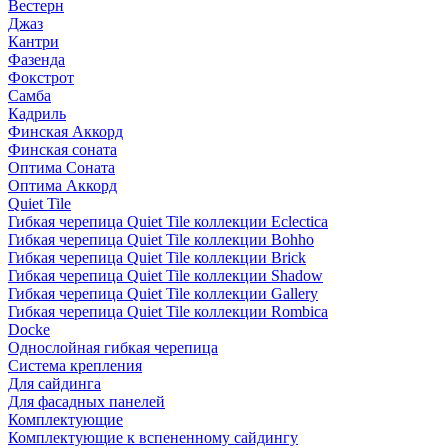
Вестерн
Джаз
Кантри
Фазенда
Фокстрот
Самба
Кадриль
Финская Аккорд
Финская соната
Оптима Соната
Оптима Аккорд
Quiet Tile
Гибкая черепица Quiet Tile коллекции Eclectica
Гибкая черепица Quiet Tile коллекции Bohho
Гибкая черепица Quiet Tile коллекции Brick
Гибкая черепица Quiet Tile коллекции Shadow
Гибкая черепица Quiet Tile коллекции Gallery
Гибкая черепица Quiet Tile коллекции Rombica
Docke
Однослойная гибкая черепица
Система крепления
Для сайдинга
Для фасадных панелей
Комплектующие
Комплектующие к вспененному сайдингу