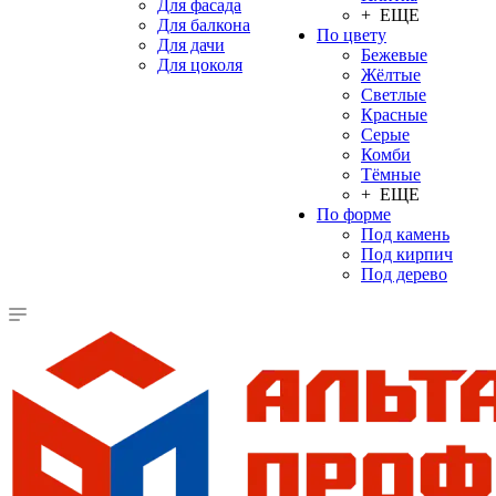
Для фасада
+ ЕЩЕ
Для балкона
По цвету
Для дачи
Бежевые
Для цоколя
Жёлтые
Светлые
Красные
Серые
Комби
Тёмные
+ ЕЩЕ
По форме
Под камень
Под кирпич
Под дерево