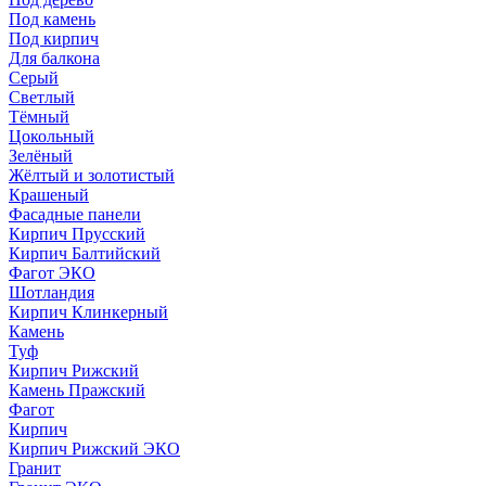
Под камень
Под кирпич
Для балкона
Серый
Светлый
Тёмный
Цокольный
Зелёный
Жёлтый и золотистый
Крашеный
Фасадные панели
Кирпич Прусский
Кирпич Балтийский
Фагот ЭКО
Шотландия
Кирпич Клинкерный
Камень
Туф
Кирпич Рижский
Камень Пражский
Фагот
Кирпич
Кирпич Рижский ЭКО
Гранит