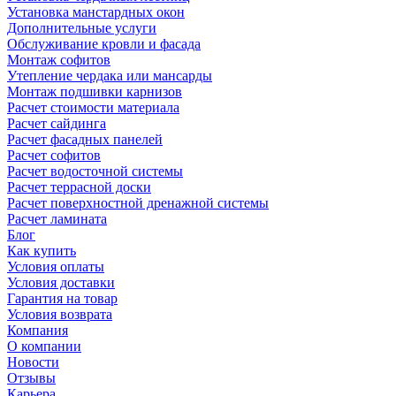
Установка манстардных окон
Дополнительные услуги
Обслуживание кровли и фасада
Монтаж софитов
Утепление чердака или мансарды
Монтаж подшивки карнизов
Расчет стоимости материала
Расчет сайдинга
Расчет фасадных панелей
Расчет софитов
Расчет водосточной системы
Расчет террасной доски
Расчет поверхностной дренажной системы
Расчет ламината
Блог
Как купить
Условия оплаты
Условия доставки
Гарантия на товар
Условия возврата
Компания
О компании
Новости
Отзывы
Карьера