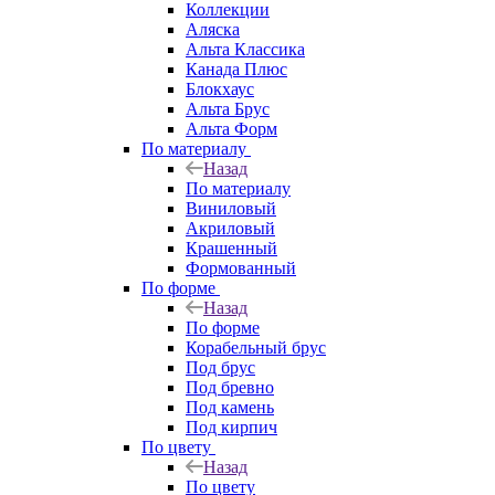
Коллекции
Аляска
Альта Классика
Канада Плюс
Блокхаус
Альта Брус
Альта Форм
По материалу
Назад
По материалу
Виниловый
Акриловый
Крашенный
Формованный
По форме
Назад
По форме
Корабельный брус
Под брус
Под бревно
Под камень
Под кирпич
По цвету
Назад
По цвету