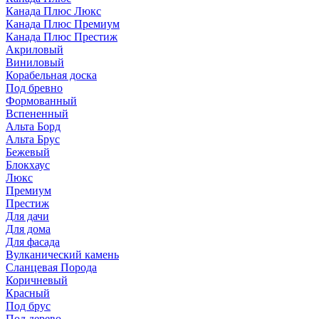
Канада Плюс Люкс
Канада Плюс Премиум
Канада Плюс Престиж
Акриловый
Виниловый
Корабельная доска
Под бревно
Формованный
Вспененный
Альта Борд
Альта Брус
Бежевый
Блокхаус
Люкс
Премиум
Престиж
Для дачи
Для дома
Для фасада
Вулканический камень
Сланцевая Порода
Коричневый
Красный
Под брус
Под дерево