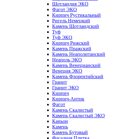
Шотландия ЭКО
Фагот ЭКО
Кирпич Рустикальный
Ригель Немецкий
Камень Шотландский
Туф
Туф ЭКО
Кирпич Рижский
Камень Пражский
Камень Неаполитанский
Неаполь ЭКО
Камень Венецианский
Венеция ЭКО
Камень Флорентийский
Гранит
Гранит ЭКО
Кирпич
Кирпич-Антик
Фагот
Камень Скалистый
Камень Скалистый ЭКО
Каньон
Камень
Камень Бутовый
Фасадная Плитка