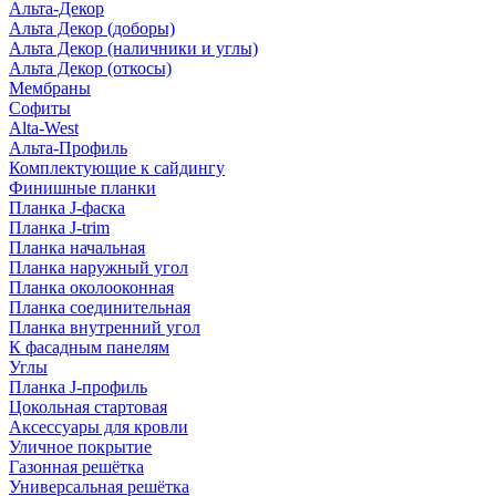
Альта-Декор
Альта Декор (доборы)
Альта Декор (наличники и углы)
Альта Декор (откосы)
Мембраны
Софиты
Alta-West
Альта-Профиль
Комплектующие к сайдингу
Финишные планки
Планка J-фаска
Планка J-trim
Планка начальная
Планка наружный угол
Планка околооконная
Планка соединительная
Планка внутренний угол
К фасадным панелям
Углы
Планка J-профиль
Цокольная стартовая
Аксессуары для кровли
Уличное покрытие
Газонная решётка
Универсальная решётка