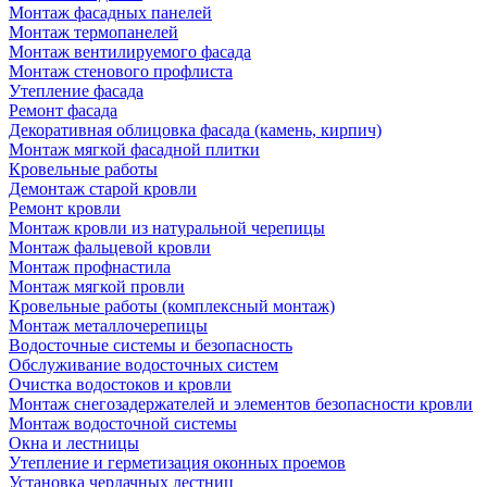
Монтаж фасадных панелей
Монтаж термопанелей
Монтаж вентилируемого фасада
Монтаж стенового профлиста
Утепление фасада
Ремонт фасада
Декоративная облицовка фасада (камень, кирпич)
Монтаж мягкой фасадной плитки
Кровельные работы
Демонтаж старой кровли
Ремонт кровли
Монтаж кровли из натуральной черепицы
Монтаж фальцевой кровли
Монтаж профнастила
Монтаж мягкой провли
Кровельные работы (комплексный монтаж)
Монтаж металлочерепицы
Водосточные системы и безопасность
Обслуживание водосточных систем
Очистка водостоков и кровли
Монтаж снегозадержателей и элементов безопасности кровли
Монтаж водосточной системы
Окна и лестницы
Утепление и герметизация оконных проемов
Установка чердачных лестниц