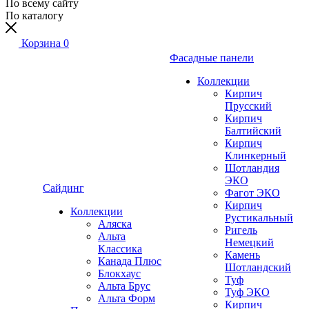
По всему сайту
По каталогу
Корзина
0
Фасадные панели
Коллекции
Кирпич
Прусский
Кирпич
Балтийский
Кирпич
Клинкерный
Шотландия
ЭКО
Сайдинг
Фагот ЭКО
Кирпич
Коллекции
Рустикальный
Аляска
Ригель
Альта
Немецкий
Классика
Камень
Канада Плюс
Шотландский
Блокхаус
Туф
Альта Брус
Туф ЭКО
Альта Форм
Кирпич