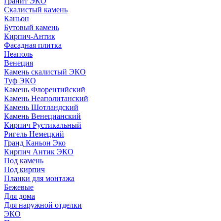
Гранит ЭКО
Скалистый камень
Каньон
Бутовый камень
Кирпич-Антик
Фасадная плитка
Неаполь
Венеция
Камень скалистый ЭКО
Туф ЭКО
Камень Флорентийский
Камень Неаполитанский
Камень Шотландский
Камень Венецианский
Кирпич Рустикальный
Ригель Немецкий
Гранд Каньон Эко
Кирпич Антик ЭКО
Под камень
Под кирпич
Планки для монтажа
Бежевые
Для дома
Для наружной отделки
ЭКO