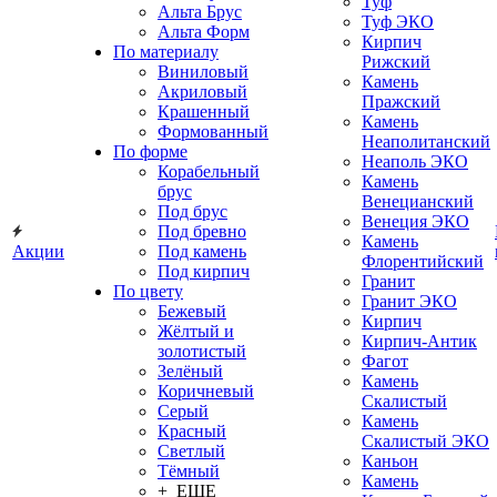
Туф
Альта Брус
Туф ЭКО
Альта Форм
Кирпич
По материалу
Рижский
Виниловый
Камень
Акриловый
Пражский
Крашенный
Камень
Формованный
Неаполитанский
По форме
Неаполь ЭКО
Корабельный
Камень
брус
Венецианский
Под брус
Венеция ЭКО
Под бревно
Камень
Акции
Под камень
Флорентийский
Под кирпич
Гранит
По цвету
Гранит ЭКО
Бежевый
Кирпич
Жёлтый и
Кирпич-Антик
золотистый
Фагот
Зелёный
Камень
Коричневый
Скалистый
Серый
Камень
Красный
Скалистый ЭКО
Светлый
Каньон
Тёмный
Камень
+ ЕЩЕ