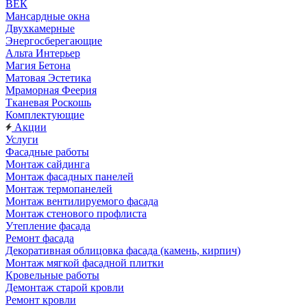
ВЕК
Мансардные окна
Двухкамерные
Энергосберегающие
Альта Интерьер
Магия Бетона
Матовая Эстетика
Мраморная Феерия
Тканевая Роскошь
Комплектующие
Акции
Услуги
Фасадные работы
Монтаж сайдинга
Монтаж фасадных панелей
Монтаж термопанелей
Монтаж вентилируемого фасада
Монтаж стенового профлиста
Утепление фасада
Ремонт фасада
Декоративная облицовка фасада (камень, кирпич)
Монтаж мягкой фасадной плитки
Кровельные работы
Демонтаж старой кровли
Ремонт кровли