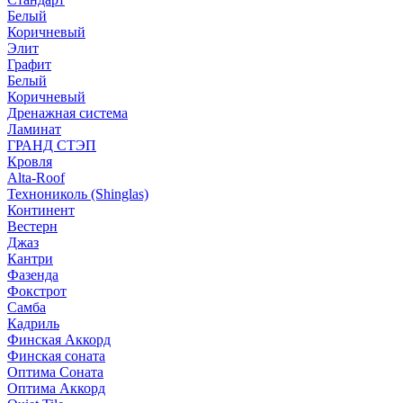
Белый
Коричневый
Элит
Графит
Белый
Коричневый
Дренажная система
Ламинат
ГРАНД СТЭП
Кровля
Alta-Roof
Технониколь (Shinglas)
Континент
Вестерн
Джаз
Кантри
Фазенда
Фокстрот
Самба
Кадриль
Финская Аккорд
Финская соната
Оптима Соната
Оптима Аккорд