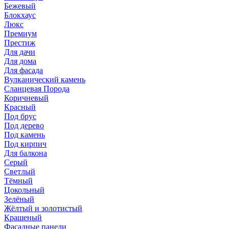
Бежевый
Блокхаус
Люкс
Премиум
Престиж
Для дачи
Для дома
Для фасада
Вулканический камень
Сланцевая Порода
Коричневый
Красный
Под брус
Под дерево
Под камень
Под кирпич
Для балкона
Серый
Светлый
Тёмный
Цокольный
Зелёный
Жёлтый и золотистый
Крашеный
Фасадные панели