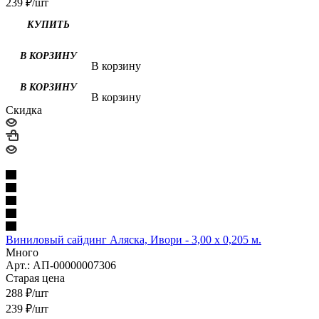
239
₽
/шт
В корзину
В корзину
Скидка
Виниловый сайдинг Аляска, Ивори - 3,00 х 0,205 м.
Много
Арт.: АП-00000007306
Старая цена
288
₽
/шт
239
₽
/шт