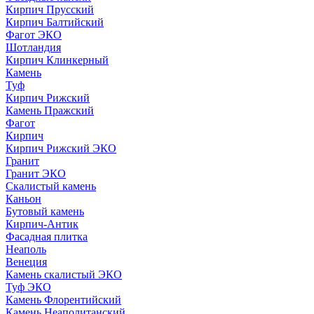
Кирпич Прусский
Кирпич Балтийский
Фагот ЭКО
Шотландия
Кирпич Клинкерный
Камень
Туф
Кирпич Рижский
Камень Пражский
Фагот
Кирпич
Кирпич Рижский ЭКО
Гранит
Гранит ЭКО
Скалистый камень
Каньон
Бутовый камень
Кирпич-Антик
Фасадная плитка
Неаполь
Венеция
Камень скалистый ЭКО
Туф ЭКО
Камень Флорентийский
Камень Неаполитанский