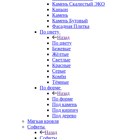
Камень Скалистый ЭКО
Каньон
Камень
Камень Бутовый
Фасадная Плитка
По цвету
Назад
По цвету
Бежевые
Жёлтые
Светлые
Красные
Серые
Комби
Тёмные
По форме
Назад
По форме
Под камень
Под кирпич
Под дерево
Мягкая кровля
Софиты
Назад
Софиты