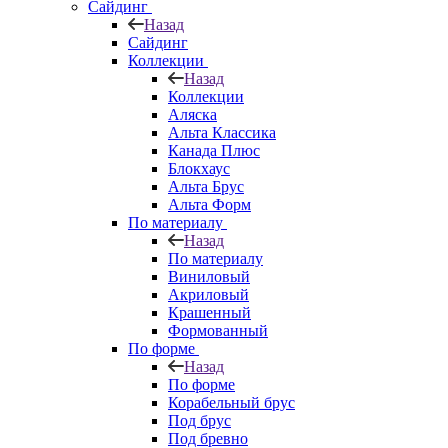
Сайдинг
Назад
Сайдинг
Коллекции
Назад
Коллекции
Аляска
Альта Классика
Канада Плюс
Блокхаус
Альта Брус
Альта Форм
По материалу
Назад
По материалу
Виниловый
Акриловый
Крашенный
Формованный
По форме
Назад
По форме
Корабельный брус
Под брус
Под бревно