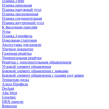
Планка J-trim
Планка начальная
Планка наружный угол
Планка околооконная
Планка соединительная
Планка внутренний угол
К фасадным панелям
Углы
Планка J-профиль
Цокольная стартовая
Аксессуары для кровли
Уличное покрытие
Газонная решётка
Универсальная решётка
Решётка с дополнительным обрамлением
Угловой элемент обрамления
Боковой элемент обрамления с замками
Боковой элемент обрамления с пазами под замки
Террасная доска
Альта-Профиль
Deckart
Alta West
Groentec
ПВХ панели
Вивипан