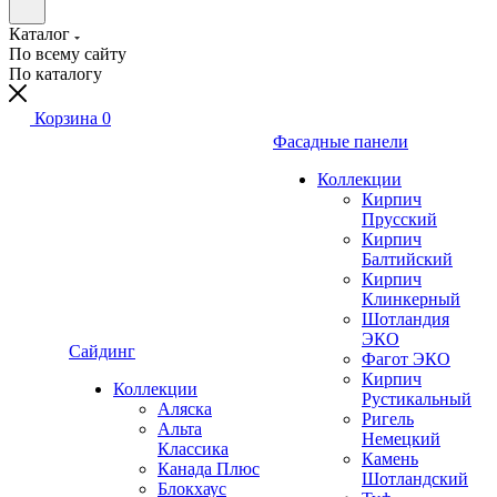
Каталог
По всему сайту
По каталогу
Корзина
0
Фасадные панели
Коллекции
Кирпич
Прусский
Кирпич
Балтийский
Кирпич
Клинкерный
Шотландия
ЭКО
Сайдинг
Фагот ЭКО
Кирпич
Коллекции
Рустикальный
Аляска
Ригель
Альта
Немецкий
Классика
Камень
Канада Плюс
Шотландский
Блокхаус