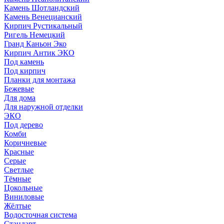
Камень Шотландский
Камень Венецианский
Кирпич Рустикальный
Ригель Немецкий
Гранд Каньон Эко
Кирпич Антик ЭКО
Под камень
Под кирпич
Планки для монтажа
Бежевые
Для дома
Для наружной отделки
ЭКO
Под дерево
Комби
Коричневые
Красные
Серые
Светлые
Тёмные
Цокольные
Виниловые
Жёлтые
Водосточная система
Стандарт