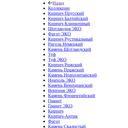
Назад
Коллекции
Кирпич Прусский
Кирпич Балтийский
Кирпич Клинкерный
Шотландия ЭКО
Фагот ЭКО
Кирпич Рустикальный
Ригель Немецкий
Камень Шотландский
Туф
Туф ЭКО
Кирпич Рижский
Камень Пражский
Камень Неаполитанский
Неаполь ЭКО
Камень Венецианский
Венеция ЭКО
Камень Флорентийский
Гранит
Гранит ЭКО
Кирпич
Кирпич-Антик
Фагот
Камень Скалистый