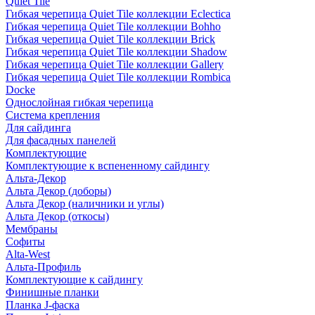
Quiet Tile
Гибкая черепица Quiet Tile коллекции Eclectica
Гибкая черепица Quiet Tile коллекции Bohho
Гибкая черепица Quiet Tile коллекции Brick
Гибкая черепица Quiet Tile коллекции Shadow
Гибкая черепица Quiet Tile коллекции Gallery
Гибкая черепица Quiet Tile коллекции Rombica
Docke
Однослойная гибкая черепица
Система крепления
Для сайдинга
Для фасадных панелей
Комплектующие
Комплектующие к вспененному сайдингу
Альта-Декор
Альта Декор (доборы)
Альта Декор (наличники и углы)
Альта Декор (откосы)
Мембраны
Софиты
Alta-West
Альта-Профиль
Комплектующие к сайдингу
Финишные планки
Планка J-фаска