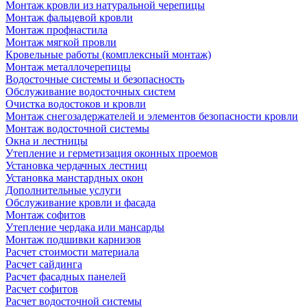
Монтаж кровли из натуральной черепицы
Монтаж фальцевой кровли
Монтаж профнастила
Монтаж мягкой провли
Кровельные работы (комплексный монтаж)
Монтаж металлочерепицы
Водосточные системы и безопасность
Обслуживание водосточных систем
Очистка водостоков и кровли
Монтаж снегозадержателей и элементов безопасности кровли
Монтаж водосточной системы
Окна и лестницы
Утепление и герметизация оконных проемов
Установка чердачных лестниц
Установка манстардных окон
Дополнительные услуги
Обслуживание кровли и фасада
Монтаж софитов
Утепление чердака или мансарды
Монтаж подшивки карнизов
Расчет стоимости материала
Расчет сайдинга
Расчет фасадных панелей
Расчет софитов
Расчет водосточной системы