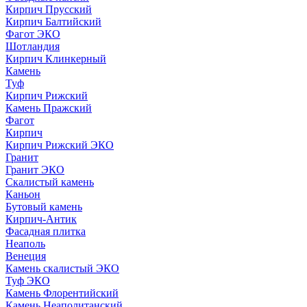
Кирпич Прусский
Кирпич Балтийский
Фагот ЭКО
Шотландия
Кирпич Клинкерный
Камень
Туф
Кирпич Рижский
Камень Пражский
Фагот
Кирпич
Кирпич Рижский ЭКО
Гранит
Гранит ЭКО
Скалистый камень
Каньон
Бутовый камень
Кирпич-Антик
Фасадная плитка
Неаполь
Венеция
Камень скалистый ЭКО
Туф ЭКО
Камень Флорентийский
Камень Неаполитанский