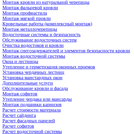
Монтаж кровли из натуральной черепицы
Монтаж фальцевой кровли
Монтаж профнастила
Монтаж мягкой провли
Кровельные работы (комплексный монтаж)
Монтаж металлочерепицы
Водосточные системы и безопасность
Обслуживание водосточных систем
Очистка водостоков и кровли
Монтаж снегозадержателей и элементов безопасности кровли
Монтаж водосточной системы
Окна и лестницы
Утепление и герметизация оконных проемов
Установка чердачных лестниц
Установка манстардных окон
Дополнительные услуги
Обслуживание кровли и фасада
Монтаж софитов
Утепление чердака или мансарды
Монтаж подшивки карнизов
Расчет стоимости материала
Расчет сайдинга
Расчет фасадных панелей
Расчет софитов
Расчет водосточной системы