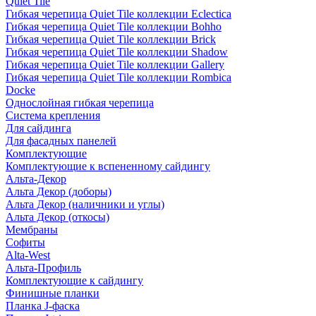
Quiet Tile
Гибкая черепица Quiet Tile коллекции Eclectica
Гибкая черепица Quiet Tile коллекции Bohho
Гибкая черепица Quiet Tile коллекции Brick
Гибкая черепица Quiet Tile коллекции Shadow
Гибкая черепица Quiet Tile коллекции Gallery
Гибкая черепица Quiet Tile коллекции Rombica
Docke
Однослойная гибкая черепица
Система крепления
Для сайдинга
Для фасадных панелей
Комплектующие
Комплектующие к вспененному сайдингу
Альта-Декор
Альта Декор (доборы)
Альта Декор (наличники и углы)
Альта Декор (откосы)
Мембраны
Софиты
Alta-West
Альта-Профиль
Комплектующие к сайдингу
Финишные планки
Планка J-фаска