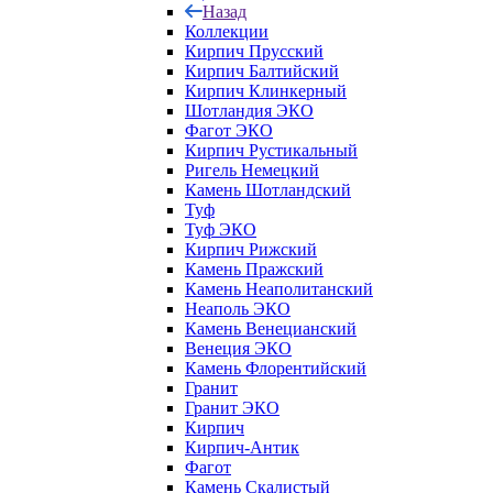
Назад
Коллекции
Кирпич Прусский
Кирпич Балтийский
Кирпич Клинкерный
Шотландия ЭКО
Фагот ЭКО
Кирпич Рустикальный
Ригель Немецкий
Камень Шотландский
Туф
Туф ЭКО
Кирпич Рижский
Камень Пражский
Камень Неаполитанский
Неаполь ЭКО
Камень Венецианский
Венеция ЭКО
Камень Флорентийский
Гранит
Гранит ЭКО
Кирпич
Кирпич-Антик
Фагот
Камень Скалистый