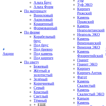
Туф
Альта Брус
Туф ЭКО
Альта Форм
Кирпич
По материалу
Рижский
Виниловый
Камень
Акриловый
Пражский
Крашенный
Камень
Формованный
Неаполитанский
По форме
Неаполь ЭКО
Корабельный
Камень
брус
Венецианский
Под брус
Венеция ЭКО
Под бревно
Камень
Акции
Под камень
Флорентийский
Под кирпич
Гранит
По цвету
Гранит ЭКО
Бежевый
Кирпич
Жёлтый и
Кирпич-Антик
золотистый
Фагот
Зелёный
Камень
Коричневый
Скалистый
Серый
Камень
Красный
Скалистый ЭКО
Светлый
Каньон
Тёмный
Камень
+ ЕЩЕ