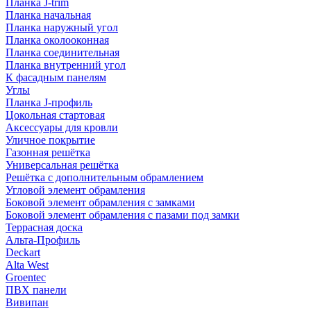
Планка J-trim
Планка начальная
Планка наружный угол
Планка околооконная
Планка соединительная
Планка внутренний угол
К фасадным панелям
Углы
Планка J-профиль
Цокольная стартовая
Аксессуары для кровли
Уличное покрытие
Газонная решётка
Универсальная решётка
Решётка с дополнительным обрамлением
Угловой элемент обрамления
Боковой элемент обрамления с замками
Боковой элемент обрамления с пазами под замки
Террасная доска
Альта-Профиль
Deckart
Alta West
Groentec
ПВХ панели
Вивипан