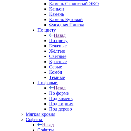
Камень Скалистый ЭКО
Каньон
Камень
Камень Бутовый
Фасадная Плитка
По цвету
Назад
По цвету
Бежевые
Жёлтые
Светлые
Красные
Серые
Комби
Тёмные
По форме
Назад
По форме
Под камень
Под кирпич
Под дерево
Мягкая кровля
Софиты
Назад
Софиты