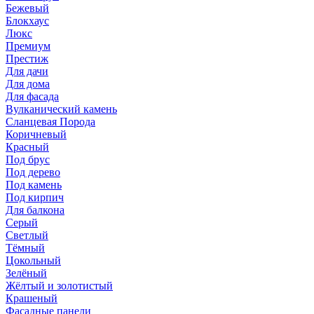
Бежевый
Блокхаус
Люкс
Премиум
Престиж
Для дачи
Для дома
Для фасада
Вулканический камень
Сланцевая Порода
Коричневый
Красный
Под брус
Под дерево
Под камень
Под кирпич
Для балкона
Серый
Светлый
Тёмный
Цокольный
Зелёный
Жёлтый и золотистый
Крашеный
Фасадные панели