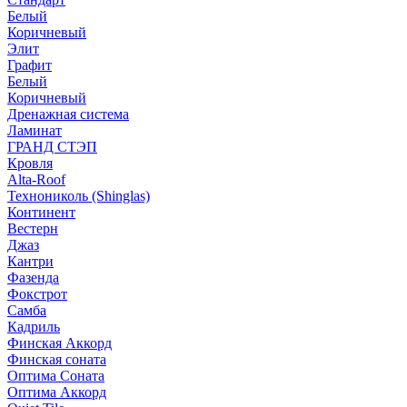
Белый
Коричневый
Элит
Графит
Белый
Коричневый
Дренажная система
Ламинат
ГРАНД СТЭП
Кровля
Alta-Roof
Технониколь (Shinglas)
Континент
Вестерн
Джаз
Кантри
Фазенда
Фокстрот
Самба
Кадриль
Финская Аккорд
Финская соната
Оптима Соната
Оптима Аккорд