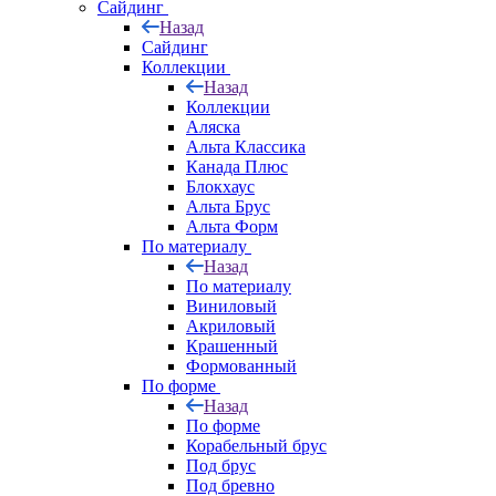
Сайдинг
Назад
Сайдинг
Коллекции
Назад
Коллекции
Аляска
Альта Классика
Канада Плюс
Блокхаус
Альта Брус
Альта Форм
По материалу
Назад
По материалу
Виниловый
Акриловый
Крашенный
Формованный
По форме
Назад
По форме
Корабельный брус
Под брус
Под бревно