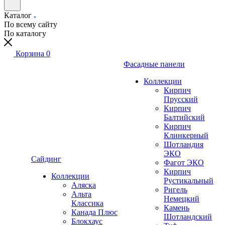
Каталог
По всему сайту
По каталогу
Корзина
0
Фасадные панели
Коллекции
Кирпич
Прусский
Кирпич
Балтийский
Кирпич
Клинкерный
Шотландия
ЭКО
Сайдинг
Фагот ЭКО
Кирпич
Коллекции
Рустикальный
Аляска
Ригель
Альта
Немецкий
Классика
Камень
Канада Плюс
Шотландский
Блокхаус