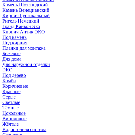
Камень Шотландский
Камень Венецианский
Кирпич Рустикальный
Ригель Немецкий
Гранд Каньон Эко
Кирпич Антик ЭКО
Под камень
Под кирпич
Планки для монтажа
Бежевые
Для дома
Для наружной отделки
ЭКO
Под дерево
Комби
Коричневые
Красные
Серые
Светлые
Тёмные
Цокольные
Виниловые
Жёлтые
Водосточная система
Стандарт