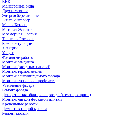
ВЕК
Мансардные окна
Двухкамерные
Энергосберегающие
Альта Интерьер
Магия Бетона
Матовая Эстетика
Мраморная Феерия
Тканевая Роскошь
Комплектующие
Акции
Услуги
Фасадные работы
Монтаж сайдинга
Монтаж фасадных панелей
Монтаж термопанелей
Монтаж вентилируемого фасада
Монтаж стенового профлиста
Утепление фасада
Ремонт фасада
Декоративная облицовка фасада (камень, кирпич)
Монтаж мягкой фасадной плитки
Кровельные работы
Демонтаж старой кровли
Ремонт кровли