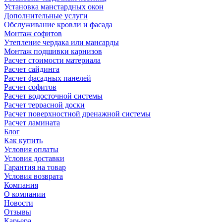
Установка манстардных окон
Дополнительные услуги
Обслуживание кровли и фасада
Монтаж софитов
Утепление чердака или мансарды
Монтаж подшивки карнизов
Расчет стоимости материала
Расчет сайдинга
Расчет фасадных панелей
Расчет софитов
Расчет водосточной системы
Расчет террасной доски
Расчет поверхностной дренажной системы
Расчет ламината
Блог
Как купить
Условия оплаты
Условия доставки
Гарантия на товар
Условия возврата
Компания
О компании
Новости
Отзывы
Карьера