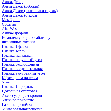
Альта-Декор
Альта Декор (доборы)
Альта Декор (наличники и углы)
Альта Декор (откосы)
Мембраны
Софиты
Alta-West
Альта-Профиль
Комплектующие к сайдингу
Финишные планки
Планка J-фаска
Планка J-trim
Планка начальная
Планка наружный угол
Планка околооконная
Планка соединительная
Планка внутренний угол
К фасадным панелям
Углы
Планка J-профиль
Цокольная стартовая
Аксессуары для кровли
Уличное покрытие
Газонная решётка
Универсальная решётка