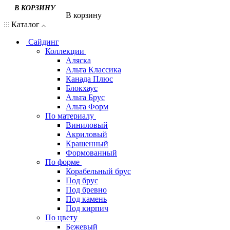
В корзину
Каталог
Сайдинг
Коллекции
Аляска
Альта Классика
Канада Плюс
Блокхаус
Альта Брус
Альта Форм
По материалу
Виниловый
Акриловый
Крашенный
Формованный
По форме
Корабельный брус
Под брус
Под бревно
Под камень
Под кирпич
По цвету
Бежевый