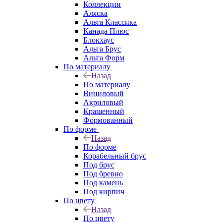
Коллекции
Аляска
Альта Классика
Канада Плюс
Блокхаус
Альта Брус
Альта Форм
По материалу
Назад
По материалу
Виниловый
Акриловый
Крашенный
Формованный
По форме
Назад
По форме
Корабельный брус
Под брус
Под бревно
Под камень
Под кирпич
По цвету
Назад
По цвету