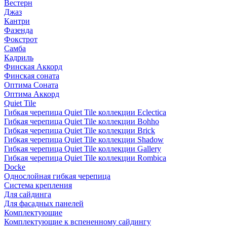
Вестерн
Джаз
Кантри
Фазенда
Фокстрот
Самба
Кадриль
Финская Аккорд
Финская соната
Оптима Соната
Оптима Аккорд
Quiet Tile
Гибкая черепица Quiet Tile коллекции Eclectica
Гибкая черепица Quiet Tile коллекции Bohho
Гибкая черепица Quiet Tile коллекции Brick
Гибкая черепица Quiet Tile коллекции Shadow
Гибкая черепица Quiet Tile коллекции Gallery
Гибкая черепица Quiet Tile коллекции Rombica
Docke
Однослойная гибкая черепица
Система крепления
Для сайдинга
Для фасадных панелей
Комплектующие
Комплектующие к вспененному сайдингу