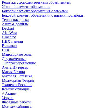
Решётка с дополнительным обрамлением
Угловой элемент обрамления
Боковой элемент обрамления с замками
Боковой элемент обрамления с пазами под замки
Террасная доска
Альта-Профиль
Deckart
Alta West
Groentec
ПВХ панели
Вивипан
ВЕК
Мансардные окна
Двухкамерные
Энергосберегающие
Альта Интерьер
Магия Бетона
Матовая Эстетика
Мраморная Феерия
Тканевая Роскошь
Комплектующие
Акции
Услуги
Фасадные работы
Монтаж сайдинга