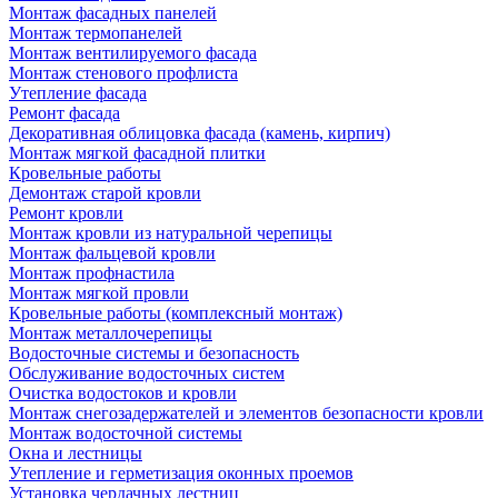
Монтаж фасадных панелей
Монтаж термопанелей
Монтаж вентилируемого фасада
Монтаж стенового профлиста
Утепление фасада
Ремонт фасада
Декоративная облицовка фасада (камень, кирпич)
Монтаж мягкой фасадной плитки
Кровельные работы
Демонтаж старой кровли
Ремонт кровли
Монтаж кровли из натуральной черепицы
Монтаж фальцевой кровли
Монтаж профнастила
Монтаж мягкой провли
Кровельные работы (комплексный монтаж)
Монтаж металлочерепицы
Водосточные системы и безопасность
Обслуживание водосточных систем
Очистка водостоков и кровли
Монтаж снегозадержателей и элементов безопасности кровли
Монтаж водосточной системы
Окна и лестницы
Утепление и герметизация оконных проемов
Установка чердачных лестниц