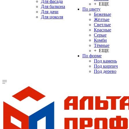
Для фасада
+ ЕЩЕ
Для балкона
По цвету
Для дачи
Бежевые
Для цоколя
Жёлтые
Светлые
Красные
Серые
Комби
Тёмные
+ ЕЩЕ
По форме
Под камень
Под кирпич
Под дерево