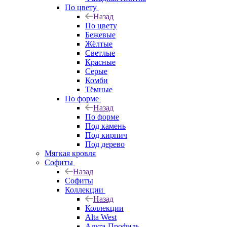
По цвету
Назад
По цвету
Бежевые
Жёлтые
Светлые
Красные
Серые
Комби
Тёмные
По форме
Назад
По форме
Под камень
Под кирпич
Под дерево
Мягкая кровля
Софиты
Назад
Софиты
Коллекции
Назад
Коллекции
Alta West
Альта-Профиль