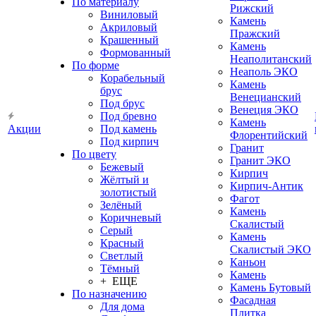
По материалу
Рижский
Виниловый
Камень
Акриловый
Пражский
Крашенный
Камень
Формованный
Неаполитанский
По форме
Неаполь ЭКО
Корабельный
Камень
брус
Венецианский
Под брус
Венеция ЭКО
Под бревно
Камень
Акции
Под камень
Флорентийский
Под кирпич
Гранит
По цвету
Гранит ЭКО
Бежевый
Кирпич
Жёлтый и
Кирпич-Антик
золотистый
Фагот
Зелёный
Камень
Коричневый
Скалистый
Серый
Камень
Красный
Скалистый ЭКО
Светлый
Каньон
Тёмный
Камень
+ ЕЩЕ
Камень Бутовый
По назначению
Фасадная
Для дома
Плитка