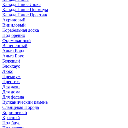
Канада Плюс Люкс
Канада Плюс Премиум
Канада Плюс Престиж
Акриловый
Виниловый
Корабельная доска
Под бревно
Формованный
Вспененный
Альта Борд
Альта Брус
Бежевый
Блокхаус
Люкс
Премиум
Престиж
Для дачи
Для дома
Для фасада
Вулканический камень
Сланцевая Порода
Коричневый
Красный
Под брус
Под дерево