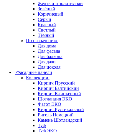
Жёлтый и золотистый
Зелёный
Коричневый
Серый
Красный
Светлый
Тёмный
По назначению
Для дома
Для фасада
Для балкона
Для дачи
Для цоколя
Фасадные панели
Коллекции
Кирпич Прусский
Кирпич Балтийский
Кирпич Клинкерный
Шотландия ЭКО
Фагот ЭКО
Кирпич Рустикальный
Ригель Немецкий
Камень Шотландский
Туф
Туф ЭКО