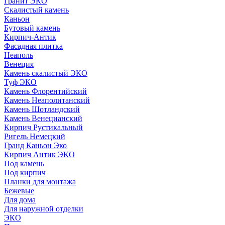
Гранит ЭКО
Скалистый камень
Каньон
Бутовый камень
Кирпич-Антик
Фасадная плитка
Неаполь
Венеция
Камень скалистый ЭКО
Туф ЭКО
Камень Флорентийский
Камень Неаполитанский
Камень Шотландский
Камень Венецианский
Кирпич Рустикальный
Ригель Немецкий
Гранд Каньон Эко
Кирпич Антик ЭКО
Под камень
Под кирпич
Планки для монтажа
Бежевые
Для дома
Для наружной отделки
ЭКO