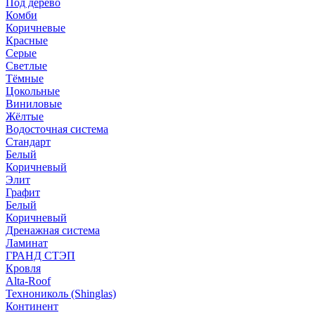
Под дерево
Комби
Коричневые
Красные
Серые
Светлые
Тёмные
Цокольные
Виниловые
Жёлтые
Водосточная система
Стандарт
Белый
Коричневый
Элит
Графит
Белый
Коричневый
Дренажная система
Ламинат
ГРАНД СТЭП
Кровля
Alta-Roof
Технониколь (Shinglas)
Континент