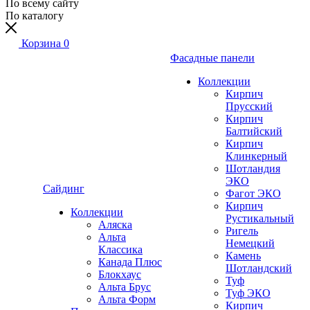
По всему сайту
По каталогу
Корзина
0
Фасадные панели
Коллекции
Кирпич
Прусский
Кирпич
Балтийский
Кирпич
Клинкерный
Шотландия
ЭКО
Сайдинг
Фагот ЭКО
Кирпич
Коллекции
Рустикальный
Аляска
Ригель
Альта
Немецкий
Классика
Камень
Канада Плюс
Шотландский
Блокхаус
Туф
Альта Брус
Туф ЭКО
Альта Форм
Кирпич