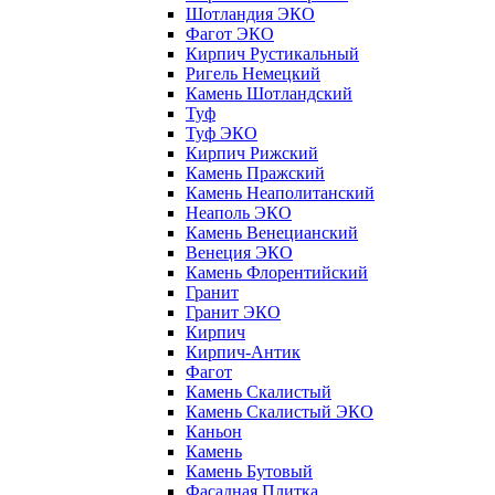
Шотландия ЭКО
Фагот ЭКО
Кирпич Рустикальный
Ригель Немецкий
Камень Шотландский
Туф
Туф ЭКО
Кирпич Рижский
Камень Пражский
Камень Неаполитанский
Неаполь ЭКО
Камень Венецианский
Венеция ЭКО
Камень Флорентийский
Гранит
Гранит ЭКО
Кирпич
Кирпич-Антик
Фагот
Камень Скалистый
Камень Скалистый ЭКО
Каньон
Камень
Камень Бутовый
Фасадная Плитка