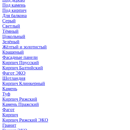
Под камень
Под кирпич
Для балкона
Серый
Светлый
Тёмный
Цокольный
Зелёный
Жёлтый и золотистый
Крашеный
Фасадные панели
Кирпич Прусский
Кирпич Балтийский
Фагот ЭКО
Шотландия
Кирпич Клинкерный
Камень
Туф
Кирпич Рижский
Камень Пражский
Фагот
Кирпич
Кирпич Рижский ЭКО
Гранит