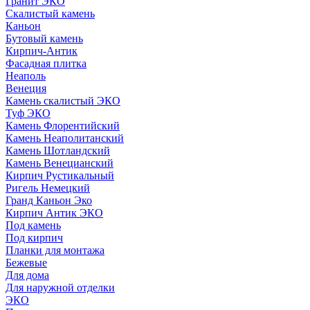
Гранит ЭКО
Скалистый камень
Каньон
Бутовый камень
Кирпич-Антик
Фасадная плитка
Неаполь
Венеция
Камень скалистый ЭКО
Туф ЭКО
Камень Флорентийский
Камень Неаполитанский
Камень Шотландский
Камень Венецианский
Кирпич Рустикальный
Ригель Немецкий
Гранд Каньон Эко
Кирпич Антик ЭКО
Под камень
Под кирпич
Планки для монтажа
Бежевые
Для дома
Для наружной отделки
ЭКO