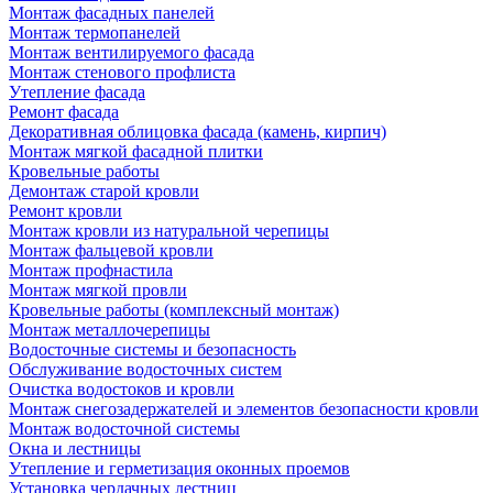
Монтаж фасадных панелей
Монтаж термопанелей
Монтаж вентилируемого фасада
Монтаж стенового профлиста
Утепление фасада
Ремонт фасада
Декоративная облицовка фасада (камень, кирпич)
Монтаж мягкой фасадной плитки
Кровельные работы
Демонтаж старой кровли
Ремонт кровли
Монтаж кровли из натуральной черепицы
Монтаж фальцевой кровли
Монтаж профнастила
Монтаж мягкой провли
Кровельные работы (комплексный монтаж)
Монтаж металлочерепицы
Водосточные системы и безопасность
Обслуживание водосточных систем
Очистка водостоков и кровли
Монтаж снегозадержателей и элементов безопасности кровли
Монтаж водосточной системы
Окна и лестницы
Утепление и герметизация оконных проемов
Установка чердачных лестниц