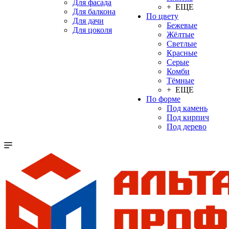
Для фасада
+ ЕЩЕ
Для балкона
По цвету
Для дачи
Бежевые
Для цоколя
Жёлтые
Светлые
Красные
Серые
Комби
Тёмные
+ ЕЩЕ
По форме
Под камень
Под кирпич
Под дерево