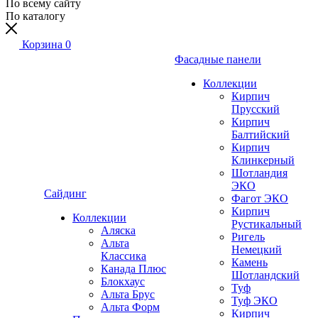
По всему сайту
По каталогу
Корзина
0
Фасадные панели
Коллекции
Кирпич
Прусский
Кирпич
Балтийский
Кирпич
Клинкерный
Шотландия
ЭКО
Сайдинг
Фагот ЭКО
Кирпич
Коллекции
Рустикальный
Аляска
Ригель
Альта
Немецкий
Классика
Камень
Канада Плюс
Шотландский
Блокхаус
Туф
Альта Брус
Туф ЭКО
Альта Форм
Кирпич