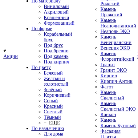
По материалу
Рижский
Виниловый
Камень
Акриловый
Пражский
Крашенный
Камень
Формованный
Неаполитанский
По форме
Неаполь ЭКО
Корабельный
Камень
брус
Венецианский
Под брус
Венеция ЭКО
Под бревно
Камень
Акции
Под камень
Флорентийский
Под кирпич
Гранит
По цвету
Гранит ЭКО
Бежевый
Кирпич
Жёлтый и
Кирпич-Антик
золотистый
Фагот
Зелёный
Камень
Коричневый
Скалистый
Серый
Камень
Красный
Скалистый ЭКО
Светлый
Каньон
Тёмный
Камень
+ ЕЩЕ
Камень Бутовый
По назначению
Фасадная
Для дома
Плитка