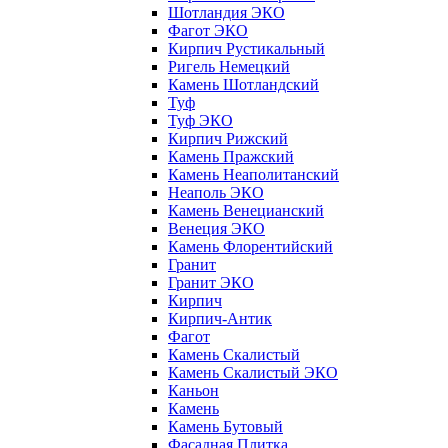
Шотландия ЭКО
Фагот ЭКО
Кирпич Рустикальный
Ригель Немецкий
Камень Шотландский
Туф
Туф ЭКО
Кирпич Рижский
Камень Пражский
Камень Неаполитанский
Неаполь ЭКО
Камень Венецианский
Венеция ЭКО
Камень Флорентийский
Гранит
Гранит ЭКО
Кирпич
Кирпич-Антик
Фагот
Камень Скалистый
Камень Скалистый ЭКО
Каньон
Камень
Камень Бутовый
Фасадная Плитка