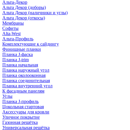
Альта-Декор
Альта Декор (доборы)
Альта Декор (наличники и углы)
Альта Декор (откосы)
Мембраны
Софиты
Alta-West
Альта-Профиль
Комплектующие к сайдингу
Финишные планки
Планка J-фаска
Планка J-trim
Планка начальная
Планка наружный угол
Планка околооконная
Планка соединительная
Планка внутренний угол
К фасадным панелям
Углы
Планка J-профиль
Цокольная стартовая
Аксессуары для кровли
Уличное покрытие
Газонная решётка
Универсальная решётка