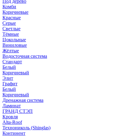
Под дерево
Комби
Коричневые
Красные
Серые
Светлые
Тёмные
Цокольные
Виниловые
Жёлтые
Водосточная система
Стандарт
Белый
Коричневый
Элит
Графит
Белый
Коричневый
Дренажная система
Ламинат
ГРАНД СТЭП
Кровля
Alta-Roof
Технониколь (Shinglas)
Континент