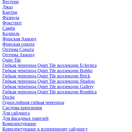
Вестерн
Джаз
Кантри
Фазенда
Фокстрот
Самба
Кадриль
Финская Аккорд
Финская соната
Оптима Соната
Оптима Аккорд
Quiet Tile
Гибкая черепица Quiet Tile коллекции Eclectica
Гибкая черепица Quiet Tile коллекции Bohho
Гибкая черепица Quiet Tile коллекции Brick
Гибкая черепица Quiet Tile коллекции Shadow
Гибкая черепица Quiet Tile коллекции Gallery
Гибкая черепица Quiet Tile коллекции Rombica
Docke
Однослойная гибкая черепица
Система крепления
Для сайдинга
Для фасадных панелей
Комплектующие
Комплектующие к вспененному сайдингу