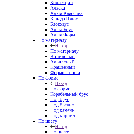
Коллекции
Аляска
Альта Классика
Канада Плюс
Блокхаус
Альта Брус
Альта Форм
По материалу
Назад
По материалу
Виниловый
Акриловый
Крашенный
Формованный
По форме
Назад
По форме
Корабельный брус
Под брус
Под бревно
Под камень
Под кирпич
По цвету
Назад
По цвету