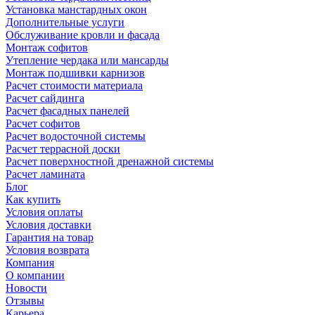
Установка манстардных окон
Дополнительные услуги
Обслуживание кровли и фасада
Монтаж софитов
Утепление чердака или мансарды
Монтаж подшивки карнизов
Расчет стоимости материала
Расчет сайдинга
Расчет фасадных панелей
Расчет софитов
Расчет водосточной системы
Расчет террасной доски
Расчет поверхностной дренажной системы
Расчет ламината
Блог
Как купить
Условия оплаты
Условия доставки
Гарантия на товар
Условия возврата
Компания
О компании
Новости
Отзывы
Карьера