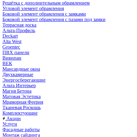
Решётка с дополнительным обрамлением
Угловой элемент обрамления
Боковой элемент обрамления с замками
Боковой элемент обрамления с пазами под замки
Террасная доска
Альта-Профиль
Deckart
Alta West
Groentec
ПВХ панели
Вивипан
ВЕК
Мансардные окна
Двухкамерные
Энергосберегающие
Альта Интерьер
Магия Бетона
Матовая Эстетика
Мраморная Феерия
Тканевая Роскошь
Комплектующие
Акции
Услуги
Фасадные работы
Монтаж сайдинга