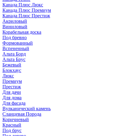
Канада Плюс Люкс
Канада Плюс Премиум
Канада Плюс Престиж
Акриловый
Виниловый
Корабельная доска
Под бревно
Формованный
Вспененный
Альта Борд
Альта Брус
Бежевый
Блокхаус
Люкс
Премиум
Престиж
Для дачи
Для дома
Для фасада
Вулканический камень
Сланцевая Порода
Коричневый
Красный
Под брус
Под дерево