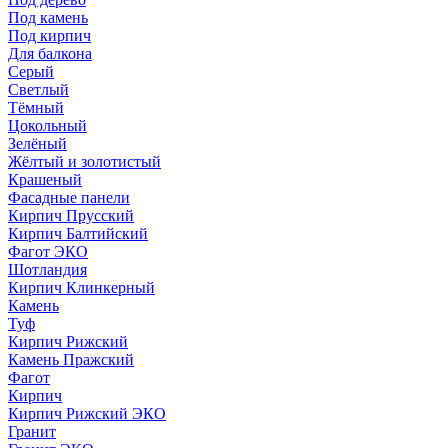
Под камень
Под кирпич
Для балкона
Серый
Светлый
Тёмный
Цокольный
Зелёный
Жёлтый и золотистый
Крашеный
Фасадные панели
Кирпич Прусский
Кирпич Балтийский
Фагот ЭКО
Шотландия
Кирпич Клинкерный
Камень
Туф
Кирпич Рижский
Камень Пражский
Фагот
Кирпич
Кирпич Рижский ЭКО
Гранит