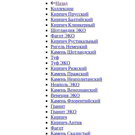
Назад
Коллекции
Кирпич Прусский
Кирпич Балтийский
Кирпич Клинкерный
Шотландия ЭКО
Фагот ЭКО
Кирпич Рустикальный
Ригель Немецкий
Камень Шотландский
Туф
Туф ЭКО
Кирпич Рижский
Камень Пражский
Камень Неаполитанский
Неаполь ЭКО
Камень Венецианский
Венеция ЭКО
Камень Флорентийский
Гранит
Гранит ЭКО
Кирпич
Кирпич-Антик
Фагот
Камень Скалистый