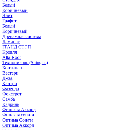
Белый
Коричневый
Элит
Графит
Белый
Коричневый
Дренажная система
Ламинат
ГРАНД СТЭП
Кровля
Alta-Roof
Технониколь (Shinglas)
Континент
Вестерн
Джаз
Кантри
Фазенда
Фокстрот
Самба
Кадриль
Финская Аккорд
Финская соната
Оптима Соната
Оптима Аккорд