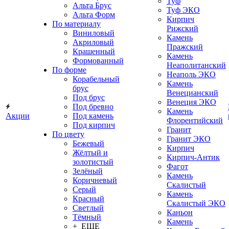
Туф
Альта Брус
Туф ЭКО
Альта Форм
Кирпич
По материалу
Рижский
Виниловый
Камень
Акриловый
Пражский
Крашенный
Камень
Формованный
Неаполитанский
По форме
Неаполь ЭКО
Корабельный
Камень
брус
Венецианский
Под брус
Венеция ЭКО
Под бревно
Камень
Акции
Под камень
Флорентийский
Под кирпич
Гранит
По цвету
Гранит ЭКО
Бежевый
Кирпич
Жёлтый и
Кирпич-Антик
золотистый
Фагот
Зелёный
Камень
Коричневый
Скалистый
Серый
Камень
Красный
Скалистый ЭКО
Светлый
Каньон
Тёмный
Камень
+ ЕЩЕ