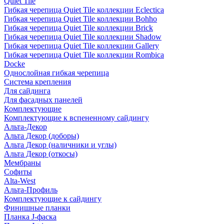
Quiet Tile
Гибкая черепица Quiet Tile коллекции Eclectica
Гибкая черепица Quiet Tile коллекции Bohho
Гибкая черепица Quiet Tile коллекции Brick
Гибкая черепица Quiet Tile коллекции Shadow
Гибкая черепица Quiet Tile коллекции Gallery
Гибкая черепица Quiet Tile коллекции Rombica
Docke
Однослойная гибкая черепица
Система крепления
Для сайдинга
Для фасадных панелей
Комплектующие
Комплектующие к вспененному сайдингу
Альта-Декор
Альта Декор (доборы)
Альта Декор (наличники и углы)
Альта Декор (откосы)
Мембраны
Софиты
Alta-West
Альта-Профиль
Комплектующие к сайдингу
Финишные планки
Планка J-фаска