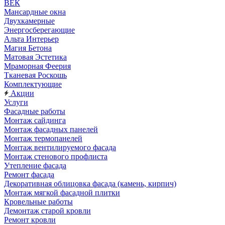
ВЕК
Мансардные окна
Двухкамерные
Энергосберегающие
Альта Интерьер
Магия Бетона
Матовая Эстетика
Мраморная Феерия
Тканевая Роскошь
Комплектующие
Акции
Услуги
Фасадные работы
Монтаж сайдинга
Монтаж фасадных панелей
Монтаж термопанелей
Монтаж вентилируемого фасада
Монтаж стенового профлиста
Утепление фасада
Ремонт фасада
Декоративная облицовка фасада (камень, кирпич)
Монтаж мягкой фасадной плитки
Кровельные работы
Демонтаж старой кровли
Ремонт кровли