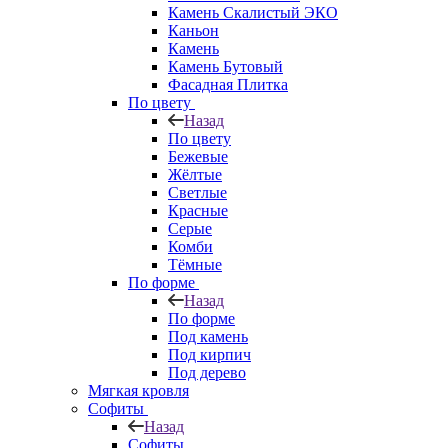
Камень Скалистый ЭКО
Каньон
Камень
Камень Бутовый
Фасадная Плитка
По цвету
Назад
По цвету
Бежевые
Жёлтые
Светлые
Красные
Серые
Комби
Тёмные
По форме
Назад
По форме
Под камень
Под кирпич
Под дерево
Мягкая кровля
Софиты
Назад
Софиты