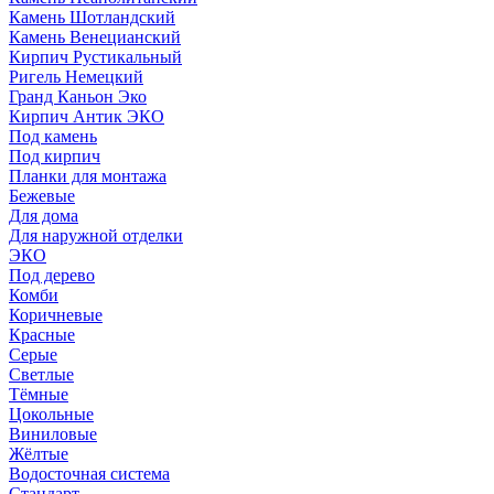
Камень Шотландский
Камень Венецианский
Кирпич Рустикальный
Ригель Немецкий
Гранд Каньон Эко
Кирпич Антик ЭКО
Под камень
Под кирпич
Планки для монтажа
Бежевые
Для дома
Для наружной отделки
ЭКO
Под дерево
Комби
Коричневые
Красные
Серые
Светлые
Тёмные
Цокольные
Виниловые
Жёлтые
Водосточная система
Стандарт