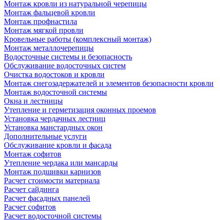
Монтаж кровли из натуральной черепицы
Монтаж фальцевой кровли
Монтаж профнастила
Монтаж мягкой провли
Кровельные работы (комплексный монтаж)
Монтаж металлочерепицы
Водосточные системы и безопасность
Обслуживание водосточных систем
Очистка водостоков и кровли
Монтаж снегозадержателей и элементов безопасности кровли
Монтаж водосточной системы
Окна и лестницы
Утепление и герметизация оконных проемов
Установка чердачных лестниц
Установка манстардных окон
Дополнительные услуги
Обслуживание кровли и фасада
Монтаж софитов
Утепление чердака или мансарды
Монтаж подшивки карнизов
Расчет стоимости материала
Расчет сайдинга
Расчет фасадных панелей
Расчет софитов
Расчет водосточной системы