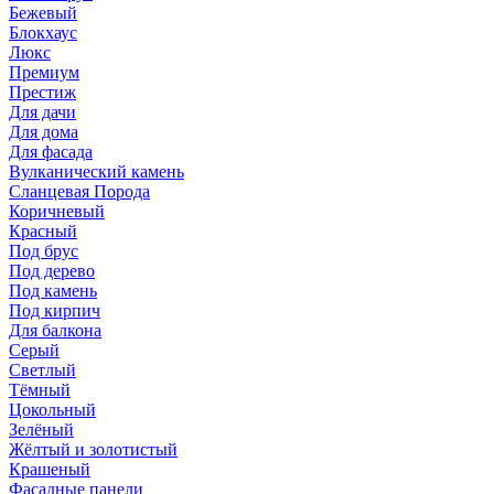
Бежевый
Блокхаус
Люкс
Премиум
Престиж
Для дачи
Для дома
Для фасада
Вулканический камень
Сланцевая Порода
Коричневый
Красный
Под брус
Под дерево
Под камень
Под кирпич
Для балкона
Серый
Светлый
Тёмный
Цокольный
Зелёный
Жёлтый и золотистый
Крашеный
Фасадные панели