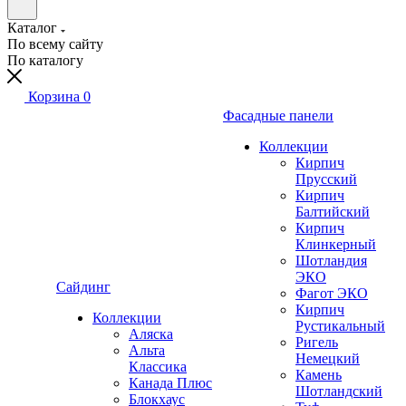
Каталог
По всему сайту
По каталогу
Корзина
0
Фасадные панели
Коллекции
Кирпич
Прусский
Кирпич
Балтийский
Кирпич
Клинкерный
Шотландия
ЭКО
Сайдинг
Фагот ЭКО
Кирпич
Коллекции
Рустикальный
Аляска
Ригель
Альта
Немецкий
Классика
Камень
Канада Плюс
Шотландский
Блокхаус