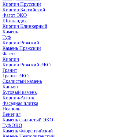
Кирпич Прусский
Кирпич Балтийский
Фагот ЭКО
Шотландия
Кирпич Клинкерный
Камень
Туф
Кирпич Рижский
Камень Пражский
Фагот
Кирпич
Кирпич Рижский ЭКО
Гранит
Гранит ЭКО
Скалистый камень
Каньон
Бутовый камень
Кирпич-Антик
Фасадная плитка
Неаполь
Венеция
Камень скалистый ЭКО
Туф ЭКО
Камень Флорентийский
Камень Неаполитанский