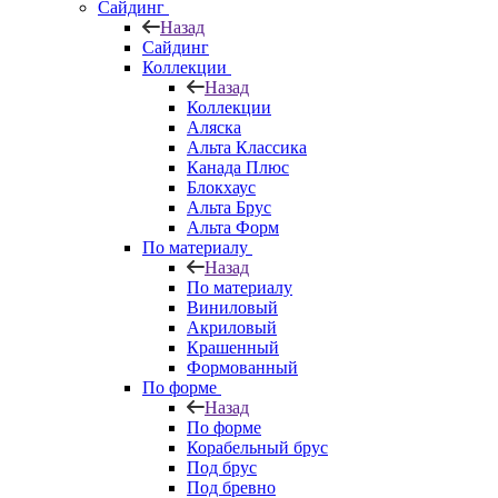
Сайдинг
Назад
Сайдинг
Коллекции
Назад
Коллекции
Аляска
Альта Классика
Канада Плюс
Блокхаус
Альта Брус
Альта Форм
По материалу
Назад
По материалу
Виниловый
Акриловый
Крашенный
Формованный
По форме
Назад
По форме
Корабельный брус
Под брус
Под бревно