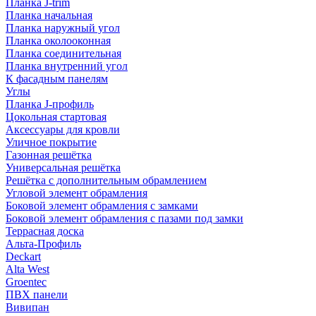
Планка J-trim
Планка начальная
Планка наружный угол
Планка околооконная
Планка соединительная
Планка внутренний угол
К фасадным панелям
Углы
Планка J-профиль
Цокольная стартовая
Аксессуары для кровли
Уличное покрытие
Газонная решётка
Универсальная решётка
Решётка с дополнительным обрамлением
Угловой элемент обрамления
Боковой элемент обрамления с замками
Боковой элемент обрамления с пазами под замки
Террасная доска
Альта-Профиль
Deckart
Alta West
Groentec
ПВХ панели
Вивипан