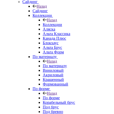
Сайдинг
Назад
Сайдинг
Коллекции
Назад
Коллекции
Аляска
Альта Классика
Канада Плюс
Блокхаус
Альта Брус
Альта Форм
По материалу
Назад
По материалу
Виниловый
Акриловый
Крашенный
Формованный
По форме
Назад
По форме
Корабельный брус
Под брус
Под бревно