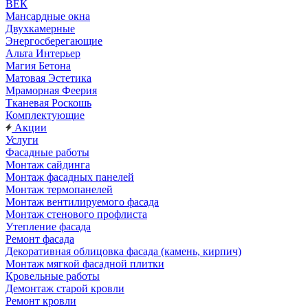
ВЕК
Мансардные окна
Двухкамерные
Энергосберегающие
Альта Интерьер
Магия Бетона
Матовая Эстетика
Мраморная Феерия
Тканевая Роскошь
Комплектующие
Акции
Услуги
Фасадные работы
Монтаж сайдинга
Монтаж фасадных панелей
Монтаж термопанелей
Монтаж вентилируемого фасада
Монтаж стенового профлиста
Утепление фасада
Ремонт фасада
Декоративная облицовка фасада (камень, кирпич)
Монтаж мягкой фасадной плитки
Кровельные работы
Демонтаж старой кровли
Ремонт кровли