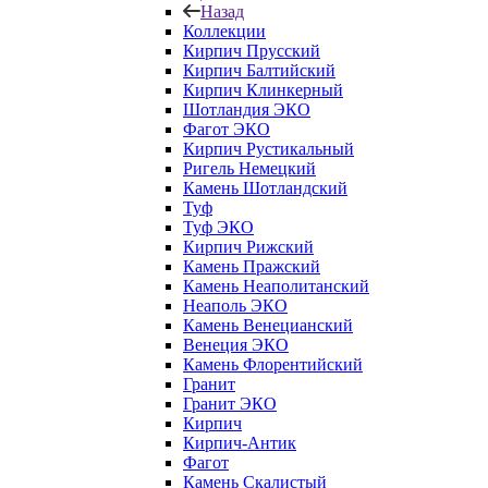
Назад
Коллекции
Кирпич Прусский
Кирпич Балтийский
Кирпич Клинкерный
Шотландия ЭКО
Фагот ЭКО
Кирпич Рустикальный
Ригель Немецкий
Камень Шотландский
Туф
Туф ЭКО
Кирпич Рижский
Камень Пражский
Камень Неаполитанский
Неаполь ЭКО
Камень Венецианский
Венеция ЭКО
Камень Флорентийский
Гранит
Гранит ЭКО
Кирпич
Кирпич-Антик
Фагот
Камень Скалистый