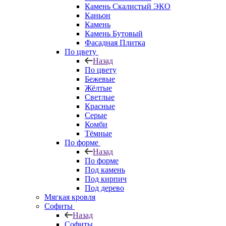
Камень Скалистый ЭКО
Каньон
Камень
Камень Бутовый
Фасадная Плитка
По цвету
Назад
По цвету
Бежевые
Жёлтые
Светлые
Красные
Серые
Комби
Тёмные
По форме
Назад
По форме
Под камень
Под кирпич
Под дерево
Мягкая кровля
Софиты
Назад
Софиты