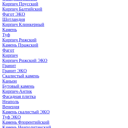
Кирпич Прусский
Кирпич Балтийский
Фагот ЭКО
Шотландия
Кирпич Клинкерный
Камень
Туф
Кирпич Рижский
Камень Пражский
Фагот
Кирпич
Кирпич Рижский ЭКО
Гранит
Гранит ЭКО
Скалистый камень
Каньон
Бутовый камень
Кирпич-Антик
Фасадная плитка
Неаполь
Венеция
Камень скалистый ЭКО
Туф ЭКО
Камень Флорентийский
Камень Неаполитанский