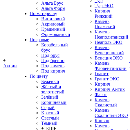
Туф
Альта Брус
Туф ЭКО
Альта Форм
Кирпич
По материалу
Рижский
Виниловый
Камень
Акриловый
Пражский
Крашенный
Камень
Формованный
Неаполитанский
По форме
Неаполь ЭКО
Корабельный
Камень
брус
Венецианский
Под брус
Венеция ЭКО
Под бревно
Камень
Акции
Под камень
Флорентийский
Под кирпич
Гранит
По цвету
Гранит ЭКО
Бежевый
Кирпич
Жёлтый и
Кирпич-Антик
золотистый
Фагот
Зелёный
Камень
Коричневый
Скалистый
Серый
Камень
Красный
Скалистый ЭКО
Светлый
Каньон
Тёмный
Камень
+ ЕЩЕ