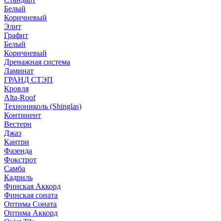
Белый
Коричневый
Элит
Графит
Белый
Коричневый
Дренажная система
Ламинат
ГРАНД СТЭП
Кровля
Alta-Roof
Технониколь (Shinglas)
Континент
Вестерн
Джаз
Кантри
Фазенда
Фокстрот
Самба
Кадриль
Финская Аккорд
Финская соната
Оптима Соната
Оптима Аккорд