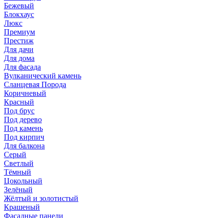
Бежевый
Блокхаус
Люкс
Премиум
Престиж
Для дачи
Для дома
Для фасада
Вулканический камень
Сланцевая Порода
Коричневый
Красный
Под брус
Под дерево
Под камень
Под кирпич
Для балкона
Серый
Светлый
Тёмный
Цокольный
Зелёный
Жёлтый и золотистый
Крашеный
Фасадные панели