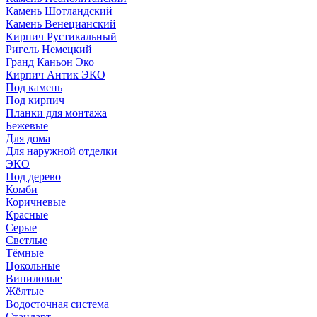
Камень Шотландский
Камень Венецианский
Кирпич Рустикальный
Ригель Немецкий
Гранд Каньон Эко
Кирпич Антик ЭКО
Под камень
Под кирпич
Планки для монтажа
Бежевые
Для дома
Для наружной отделки
ЭКO
Под дерево
Комби
Коричневые
Красные
Серые
Светлые
Тёмные
Цокольные
Виниловые
Жёлтые
Водосточная система
Стандарт