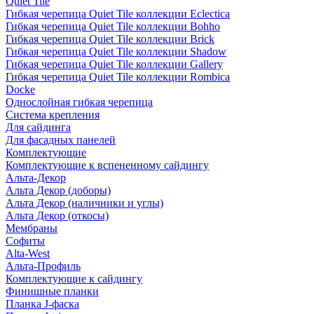
Quiet Tile
Гибкая черепица Quiet Tile коллекции Eclectica
Гибкая черепица Quiet Tile коллекции Bohho
Гибкая черепица Quiet Tile коллекции Brick
Гибкая черепица Quiet Tile коллекции Shadow
Гибкая черепица Quiet Tile коллекции Gallery
Гибкая черепица Quiet Tile коллекции Rombica
Docke
Однослойная гибкая черепица
Система крепления
Для сайдинга
Для фасадных панелей
Комплектующие
Комплектующие к вспененному сайдингу
Альта-Декор
Альта Декор (доборы)
Альта Декор (наличники и углы)
Альта Декор (откосы)
Мембраны
Софиты
Alta-West
Альта-Профиль
Комплектующие к сайдингу
Финишные планки
Планка J-фаска