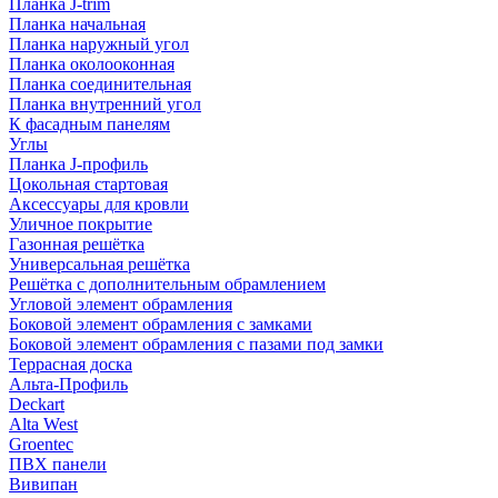
Планка J-trim
Планка начальная
Планка наружный угол
Планка околооконная
Планка соединительная
Планка внутренний угол
К фасадным панелям
Углы
Планка J-профиль
Цокольная стартовая
Аксессуары для кровли
Уличное покрытие
Газонная решётка
Универсальная решётка
Решётка с дополнительным обрамлением
Угловой элемент обрамления
Боковой элемент обрамления с замками
Боковой элемент обрамления с пазами под замки
Террасная доска
Альта-Профиль
Deckart
Alta West
Groentec
ПВХ панели
Вивипан