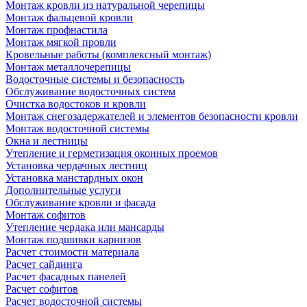
Монтаж кровли из натуральной черепицы
Монтаж фальцевой кровли
Монтаж профнастила
Монтаж мягкой провли
Кровельные работы (комплексный монтаж)
Монтаж металлочерепицы
Водосточные системы и безопасность
Обслуживание водосточных систем
Очистка водостоков и кровли
Монтаж снегозадержателей и элементов безопасности кровли
Монтаж водосточной системы
Окна и лестницы
Утепление и герметизация оконных проемов
Установка чердачных лестниц
Установка манстардных окон
Дополнительные услуги
Обслуживание кровли и фасада
Монтаж софитов
Утепление чердака или мансарды
Монтаж подшивки карнизов
Расчет стоимости материала
Расчет сайдинга
Расчет фасадных панелей
Расчет софитов
Расчет водосточной системы