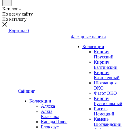
Каталог
По всему сайту
По каталогу
Корзина
0
Фасадные панели
Коллекции
Кирпич
Прусский
Кирпич
Балтийский
Кирпич
Клинкерный
Шотландия
ЭКО
Сайдинг
Фагот ЭКО
Кирпич
Коллекции
Рустикальный
Аляска
Ригель
Альта
Немецкий
Классика
Камень
Канада Плюс
Шотландский
Блокхаус