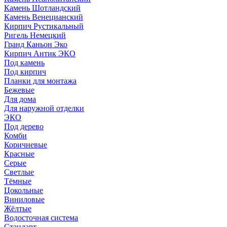
Камень Шотландский
Камень Венецианский
Кирпич Рустикальный
Ригель Немецкий
Гранд Каньон Эко
Кирпич Антик ЭКО
Под камень
Под кирпич
Планки для монтажа
Бежевые
Для дома
Для наружной отделки
ЭКO
Под дерево
Комби
Коричневые
Красные
Серые
Светлые
Тёмные
Цокольные
Виниловые
Жёлтые
Водосточная система
Стандарт