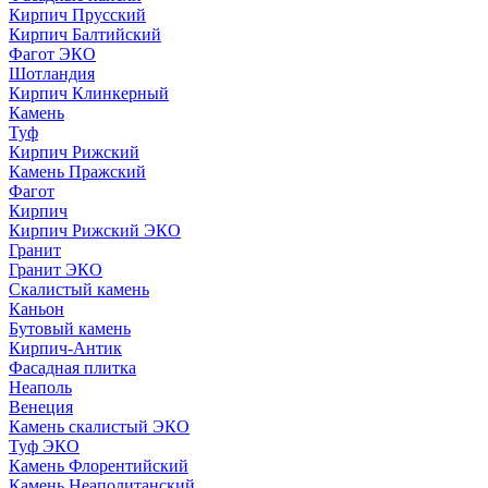
Кирпич Прусский
Кирпич Балтийский
Фагот ЭКО
Шотландия
Кирпич Клинкерный
Камень
Туф
Кирпич Рижский
Камень Пражский
Фагот
Кирпич
Кирпич Рижский ЭКО
Гранит
Гранит ЭКО
Скалистый камень
Каньон
Бутовый камень
Кирпич-Антик
Фасадная плитка
Неаполь
Венеция
Камень скалистый ЭКО
Туф ЭКО
Камень Флорентийский
Камень Неаполитанский