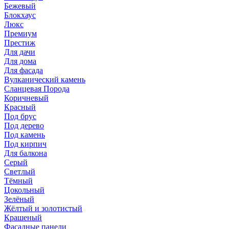
Бежевый
Блокхаус
Люкс
Премиум
Престиж
Для дачи
Для дома
Для фасада
Вулканический камень
Сланцевая Порода
Коричневый
Красный
Под брус
Под дерево
Под камень
Под кирпич
Для балкона
Серый
Светлый
Тёмный
Цокольный
Зелёный
Жёлтый и золотистый
Крашеный
Фасадные панели