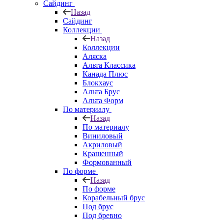
Сайдинг
Назад
Сайдинг
Коллекции
Назад
Коллекции
Аляска
Альта Классика
Канада Плюс
Блокхаус
Альта Брус
Альта Форм
По материалу
Назад
По материалу
Виниловый
Акриловый
Крашенный
Формованный
По форме
Назад
По форме
Корабельный брус
Под брус
Под бревно