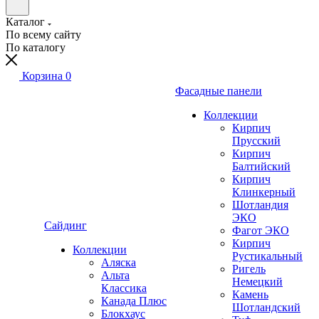
Каталог
По всему сайту
По каталогу
Корзина
0
Фасадные панели
Коллекции
Кирпич
Прусский
Кирпич
Балтийский
Кирпич
Клинкерный
Шотландия
ЭКО
Сайдинг
Фагот ЭКО
Кирпич
Коллекции
Рустикальный
Аляска
Ригель
Альта
Немецкий
Классика
Камень
Канада Плюс
Шотландский
Блокхаус