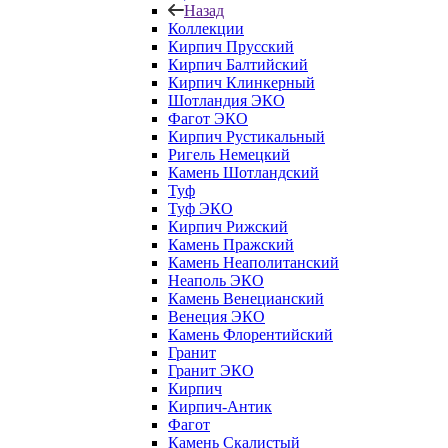
Назад
Коллекции
Кирпич Прусский
Кирпич Балтийский
Кирпич Клинкерный
Шотландия ЭКО
Фагот ЭКО
Кирпич Рустикальный
Ригель Немецкий
Камень Шотландский
Туф
Туф ЭКО
Кирпич Рижский
Камень Пражский
Камень Неаполитанский
Неаполь ЭКО
Камень Венецианский
Венеция ЭКО
Камень Флорентийский
Гранит
Гранит ЭКО
Кирпич
Кирпич-Антик
Фагот
Камень Скалистый