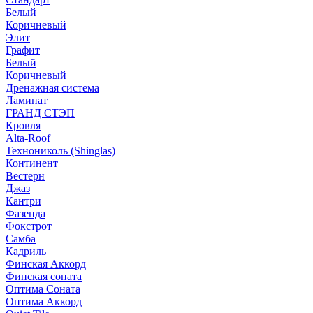
Белый
Коричневый
Элит
Графит
Белый
Коричневый
Дренажная система
Ламинат
ГРАНД СТЭП
Кровля
Alta-Roof
Технониколь (Shinglas)
Континент
Вестерн
Джаз
Кантри
Фазенда
Фокстрот
Самба
Кадриль
Финская Аккорд
Финская соната
Оптима Соната
Оптима Аккорд