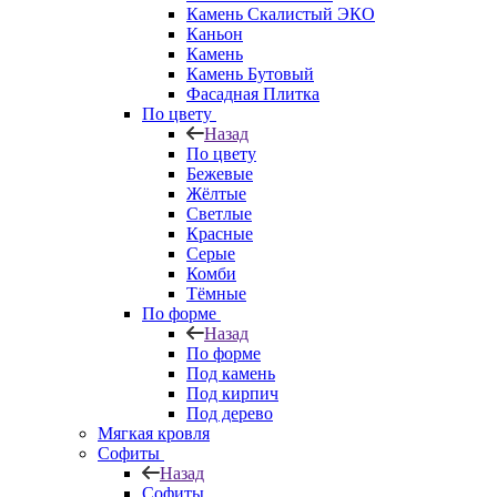
Камень Скалистый ЭКО
Каньон
Камень
Камень Бутовый
Фасадная Плитка
По цвету
Назад
По цвету
Бежевые
Жёлтые
Светлые
Красные
Серые
Комби
Тёмные
По форме
Назад
По форме
Под камень
Под кирпич
Под дерево
Мягкая кровля
Софиты
Назад
Софиты