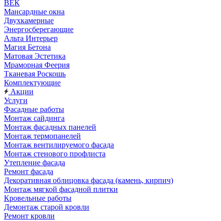
ВЕК
Мансардные окна
Двухкамерные
Энергосберегающие
Альта Интерьер
Магия Бетона
Матовая Эстетика
Мраморная Феерия
Тканевая Роскошь
Комплектующие
Акции
Услуги
Фасадные работы
Монтаж сайдинга
Монтаж фасадных панелей
Монтаж термопанелей
Монтаж вентилируемого фасада
Монтаж стенового профлиста
Утепление фасада
Ремонт фасада
Декоративная облицовка фасада (камень, кирпич)
Монтаж мягкой фасадной плитки
Кровельные работы
Демонтаж старой кровли
Ремонт кровли