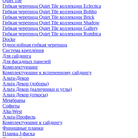
Quiet Tile
Гибкая черепица Quiet Tile коллекции Eclectica
Гибкая черепица Quiet Tile коллекции Bohho
Гибкая черепица Quiet Tile коллекции Brick
Гибкая черепица Quiet Tile коллекции Shadow
Гибкая черепица Quiet Tile коллекции Gallery
Гибкая черепица Quiet Tile коллекции Rombica
Docke
Однослойная гибкая черепица
Система крепления
Для сайдинга
Для фасадных панелей
Комплектующие
Комплектующие к вспененному сайдингу
Альта-Декор
Альта Декор (доборы)
Альта Декор (наличники и углы)
Альта Декор (откосы)
Мембраны
Софиты
Alta-West
Альта-Профиль
Комплектующие к сайдингу
Финишные планки
Планка J-фаска