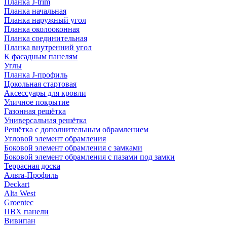
Планка J-trim
Планка начальная
Планка наружный угол
Планка околооконная
Планка соединительная
Планка внутренний угол
К фасадным панелям
Углы
Планка J-профиль
Цокольная стартовая
Аксессуары для кровли
Уличное покрытие
Газонная решётка
Универсальная решётка
Решётка с дополнительным обрамлением
Угловой элемент обрамления
Боковой элемент обрамления с замками
Боковой элемент обрамления с пазами под замки
Террасная доска
Альта-Профиль
Deckart
Alta West
Groentec
ПВХ панели
Вивипан