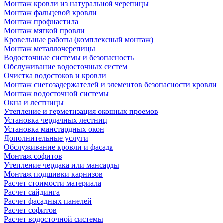
Монтаж кровли из натуральной черепицы
Монтаж фальцевой кровли
Монтаж профнастила
Монтаж мягкой провли
Кровельные работы (комплексный монтаж)
Монтаж металлочерепицы
Водосточные системы и безопасность
Обслуживание водосточных систем
Очистка водостоков и кровли
Монтаж снегозадержателей и элементов безопасности кровли
Монтаж водосточной системы
Окна и лестницы
Утепление и герметизация оконных проемов
Установка чердачных лестниц
Установка манстардных окон
Дополнительные услуги
Обслуживание кровли и фасада
Монтаж софитов
Утепление чердака или мансарды
Монтаж подшивки карнизов
Расчет стоимости материала
Расчет сайдинга
Расчет фасадных панелей
Расчет софитов
Расчет водосточной системы