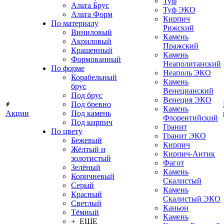
Туф
Альта Брус
Туф ЭКО
Альта Форм
Кирпич
По материалу
Рижский
Виниловый
Камень
Акриловый
Пражский
Крашенный
Камень
Формованный
Неаполитанский
По форме
Неаполь ЭКО
Корабельный
Камень
брус
Венецианский
Под брус
Венеция ЭКО
Под бревно
Камень
Акции
Под камень
Флорентийский
Под кирпич
Гранит
По цвету
Гранит ЭКО
Бежевый
Кирпич
Жёлтый и
Кирпич-Антик
золотистый
Фагот
Зелёный
Камень
Коричневый
Скалистый
Серый
Камень
Красный
Скалистый ЭКО
Светлый
Каньон
Тёмный
Камень
+ ЕЩЕ