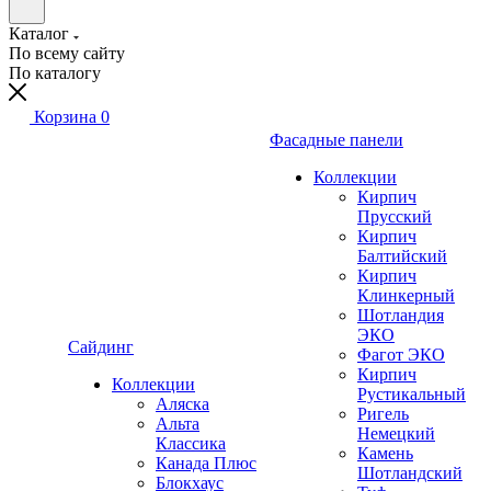
Каталог
По всему сайту
По каталогу
Корзина
0
Фасадные панели
Коллекции
Кирпич
Прусский
Кирпич
Балтийский
Кирпич
Клинкерный
Шотландия
ЭКО
Сайдинг
Фагот ЭКО
Кирпич
Коллекции
Рустикальный
Аляска
Ригель
Альта
Немецкий
Классика
Камень
Канада Плюс
Шотландский
Блокхаус