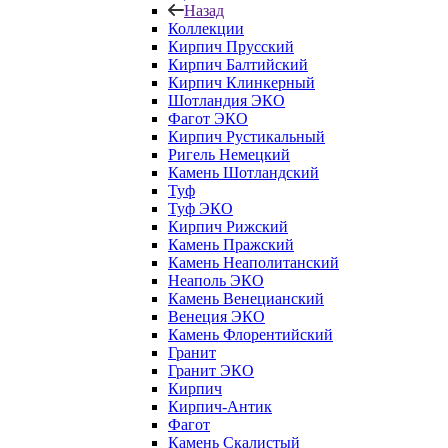
Назад
Коллекции
Кирпич Прусский
Кирпич Балтийский
Кирпич Клинкерный
Шотландия ЭКО
Фагот ЭКО
Кирпич Рустикальный
Ригель Немецкий
Камень Шотландский
Туф
Туф ЭКО
Кирпич Рижский
Камень Пражский
Камень Неаполитанский
Неаполь ЭКО
Камень Венецианский
Венеция ЭКО
Камень Флорентийский
Гранит
Гранит ЭКО
Кирпич
Кирпич-Антик
Фагот
Камень Скалистый