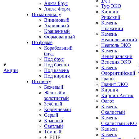
Туф
Альта Брус
Туф ЭКО
Альта Форм
Кирпич
По материалу
Рижский
Виниловый
Камень
Акриловый
Пражский
Крашенный
Камень
Формованный
Неаполитанский
По форме
Неаполь ЭКО
Корабельный
Камень
брус
Венецианский
Под брус
Венеция ЭКО
Под бревно
Камень
Акции
Под камень
Флорентийский
Под кирпич
Гранит
По цвету
Гранит ЭКО
Бежевый
Кирпич
Жёлтый и
Кирпич-Антик
золотистый
Фагот
Зелёный
Камень
Коричневый
Скалистый
Серый
Камень
Красный
Скалистый ЭКО
Светлый
Каньон
Тёмный
Камень
+ ЕЩЕ