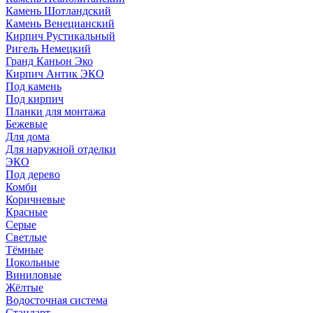
Камень Шотландский
Камень Венецианский
Кирпич Рустикальный
Ригель Немецкий
Гранд Каньон Эко
Кирпич Антик ЭКО
Под камень
Под кирпич
Планки для монтажа
Бежевые
Для дома
Для наружной отделки
ЭКO
Под дерево
Комби
Коричневые
Красные
Серые
Светлые
Тёмные
Цокольные
Виниловые
Жёлтые
Водосточная система
Стандарт