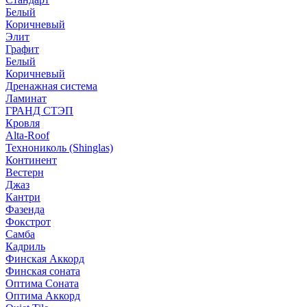
Белый
Коричневый
Элит
Графит
Белый
Коричневый
Дренажная система
Ламинат
ГРАНД СТЭП
Кровля
Alta-Roof
Технониколь (Shinglas)
Континент
Вестерн
Джаз
Кантри
Фазенда
Фокстрот
Самба
Кадриль
Финская Аккорд
Финская соната
Оптима Соната
Оптима Аккорд