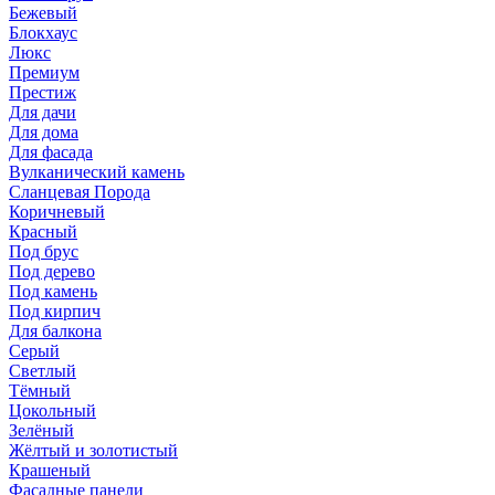
Бежевый
Блокхаус
Люкс
Премиум
Престиж
Для дачи
Для дома
Для фасада
Вулканический камень
Сланцевая Порода
Коричневый
Красный
Под брус
Под дерево
Под камень
Под кирпич
Для балкона
Серый
Светлый
Тёмный
Цокольный
Зелёный
Жёлтый и золотистый
Крашеный
Фасадные панели