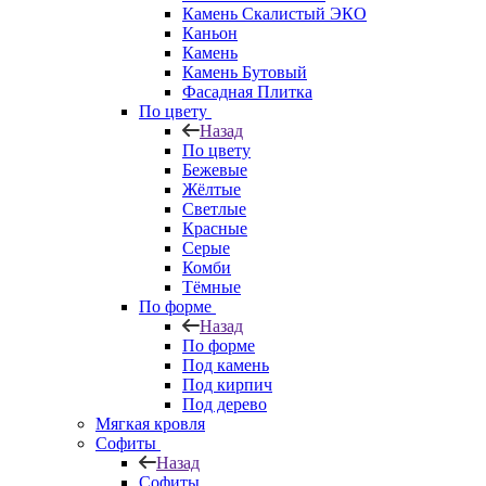
Камень Скалистый ЭКО
Каньон
Камень
Камень Бутовый
Фасадная Плитка
По цвету
Назад
По цвету
Бежевые
Жёлтые
Светлые
Красные
Серые
Комби
Тёмные
По форме
Назад
По форме
Под камень
Под кирпич
Под дерево
Мягкая кровля
Софиты
Назад
Софиты