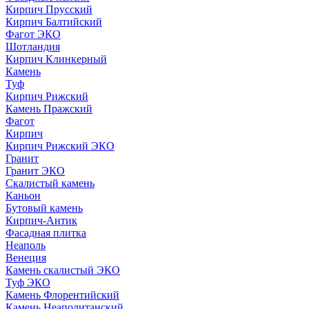
Кирпич Прусский
Кирпич Балтийский
Фагот ЭКО
Шотландия
Кирпич Клинкерный
Камень
Туф
Кирпич Рижский
Камень Пражский
Фагот
Кирпич
Кирпич Рижский ЭКО
Гранит
Гранит ЭКО
Скалистый камень
Каньон
Бутовый камень
Кирпич-Антик
Фасадная плитка
Неаполь
Венеция
Камень скалистый ЭКО
Туф ЭКО
Камень Флорентийский
Камень Неаполитанский