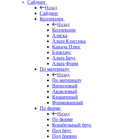
Сайдинг
Назад
Сайдинг
Коллекции
Назад
Коллекции
Аляска
Альта Классика
Канада Плюс
Блокхаус
Альта Брус
Альта Форм
По материалу
Назад
По материалу
Виниловый
Акриловый
Крашенный
Формованный
По форме
Назад
По форме
Корабельный брус
Под брус
Под бревно