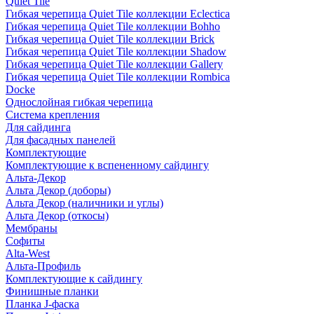
Quiet Tile
Гибкая черепица Quiet Tile коллекции Eclectica
Гибкая черепица Quiet Tile коллекции Bohho
Гибкая черепица Quiet Tile коллекции Brick
Гибкая черепица Quiet Tile коллекции Shadow
Гибкая черепица Quiet Tile коллекции Gallery
Гибкая черепица Quiet Tile коллекции Rombica
Docke
Однослойная гибкая черепица
Система крепления
Для сайдинга
Для фасадных панелей
Комплектующие
Комплектующие к вспененному сайдингу
Альта-Декор
Альта Декор (доборы)
Альта Декор (наличники и углы)
Альта Декор (откосы)
Мембраны
Софиты
Alta-West
Альта-Профиль
Комплектующие к сайдингу
Финишные планки
Планка J-фаска