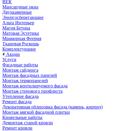
ВЕК
Мансардные окна
Двухкамерные
Энергосберегающие
Альта Интерьер
Магия Бетона
Матовая Эстетика
Мраморная Феерия
Тканевая Роскошь
Комплектующие
Акции
Услуги
Фасадные работы
Монтаж сайдинга
Монтаж фасадных панелей
Монтаж термопанелей
Монтаж вентилируемого фасада
Монтаж стенового профлиста
Утепление фасада
Ремонт фасада
Декоративная облицовка фасада (камень, кирпич)
Монтаж мягкой фасадной плитки
Кровельные работы
Демонтаж старой кровли
Ремонт кровли