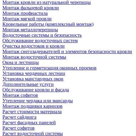
Монтаж кровли из натуральной черепицы
Монтаж фальцевой кровли
Монтаж профнастила
Монтаж мягкой провли
Кровельные работы (комплексный монтаж)
Монтаж металлочерепицы
Водосточные системы и безопасность
Обслуживание водосточных систем
Очистка водостоков и кровли
Монтаж снегозадержателей и элементов безопасности кровли
Монтаж водосточной системы
Окна и лестницы
Утепление и герметизация оконных проемов
Установка чердачных лестниц
Установка манстардных окон
Дополнительные услуги
Обслуживание кровли и фасада
Монтаж софитов
Утепление чердака или мансарды
Монтаж подшивки карнизов
Расчет стоимости материала
Расчет сайдинга
Расчет фасадных панелей
Расчет софитов
Расчет водосточной системы