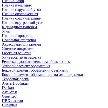
Планка J-trim
Планка начальная
Планка наружный угол
Планка околооконная
Планка соединительная
Планка внутренний угол
К фасадным панелям
Углы
Планка J-профиль
Цокольная стартовая
Аксессуары для кровли
Уличное покрытие
Газонная решётка
Универсальная решётка
Решётка с дополнительным обрамлением
Угловой элемент обрамления
Боковой элемент обрамления с замками
Боковой элемент обрамления с пазами под замки
Террасная доска
Альта-Профиль
Deckart
Alta West
Groentec
ПВХ панели
Вивипан