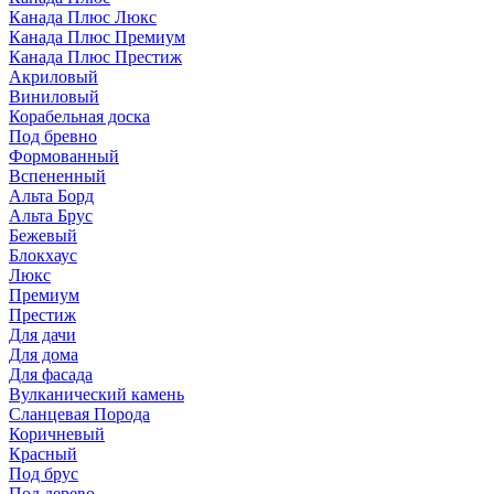
Канада Плюс Люкс
Канада Плюс Премиум
Канада Плюс Престиж
Акриловый
Виниловый
Корабельная доска
Под бревно
Формованный
Вспененный
Альта Борд
Альта Брус
Бежевый
Блокхаус
Люкс
Премиум
Престиж
Для дачи
Для дома
Для фасада
Вулканический камень
Сланцевая Порода
Коричневый
Красный
Под брус
Под дерево