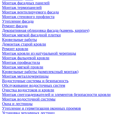
Монтаж фасадных панелей
Монтаж термопанелей
Монтаж вентилируемого фасада
Монтаж стенового профлиста
Утепление фасада
Ремонт фасада
Декоративная облицовка фасада (камень, кирпич)
Монтаж мягкой фасадной плитки
Кровельные работы
Демонтаж старой кровли
Ремонт кровли
Монтаж кровли из натуральной черепицы
Монтаж фальцевой кровли
Монтаж профнастила
Монтаж мягкой провли
Кровельные работы (комплексный монтаж)
Монтаж металлочерепицы
Водосточные системы и безопасность
Обслуживание водосточных систем
Очистка водостоков и кровли
Монтаж снегозадержателей и элементов безопасности кровли
Монтаж водосточной системы
Окна и лестницы
Утепление и герметизация оконных проемов
Установка чердачных лестниц