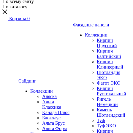
По всему сайту
По каталогу
Корзина
0
Фасадные панели
Коллекции
Кирпич
Прусский
Кирпич
Балтийский
Кирпич
Клинкерный
Шотландия
ЭКО
Сайдинг
Фагот ЭКО
Кирпич
Коллекции
Рустикальный
Аляска
Ригель
Альта
Немецкий
Классика
Камень
Канада Плюс
Шотландский
Блокхаус
Туф
Альта Брус
Туф ЭКО
Альта Форм
Кирпич