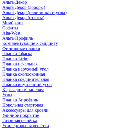
Альта-Декор
Альта Декор (доборы)
Альта Декор (наличники и углы)
Альта Декор (откосы)
Мембраны
Софиты
Alta-West
Альта-Профиль
Комплектующие к сайдингу
Финишные планки
Планка J-фаска
Планка J-trim
Планка начальная
Планка наружный угол
Планка околооконная
Планка соединительная
Планка внутренний угол
К фасадным панелям
Углы
Планка J-профиль
Цокольная стартовая
Аксессуары для кровли
Уличное покрытие
Газонная решётка
Универсальная решётка