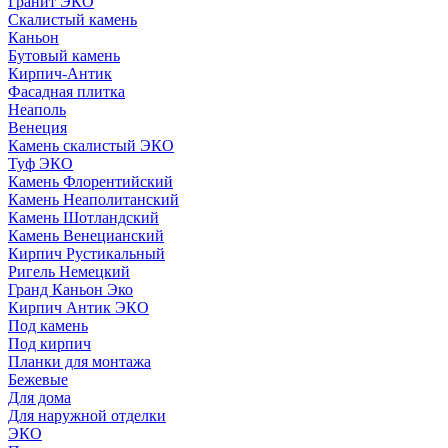
Гранит ЭКО
Скалистый камень
Каньон
Бутовый камень
Кирпич-Антик
Фасадная плитка
Неаполь
Венеция
Камень скалистый ЭКО
Туф ЭКО
Камень Флорентийский
Камень Неаполитанский
Камень Шотландский
Камень Венецианский
Кирпич Рустикальный
Ригель Немецкий
Гранд Каньон Эко
Кирпич Антик ЭКО
Под камень
Под кирпич
Планки для монтажа
Бежевые
Для дома
Для наружной отделки
ЭКO