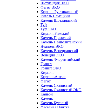
Шотландия ЭКО
Фагот ЭКО
Кирпич Рустикальный
Ригель Немецкий
Камень Шотландский
Туф
Туф ЭКО
Кирпич Рижский
Камень Пражский
Камень Неаполитанский
Неаполь ЭКО
Камень Венецианский
Венеция ЭКО
Камень Флорентийский
Гранит
Гранит ЭКО
Кирпич
Кирпич-Антик
Фагот
Камень Скалистый
Камень Скалистый ЭКО
Каньон
Камень
Камень Бутовый
Фасадная Плитка