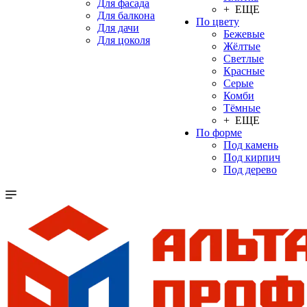
Для фасада
+ ЕЩЕ
Для балкона
По цвету
Для дачи
Бежевые
Для цоколя
Жёлтые
Светлые
Красные
Серые
Комби
Тёмные
+ ЕЩЕ
По форме
Под камень
Под кирпич
Под дерево