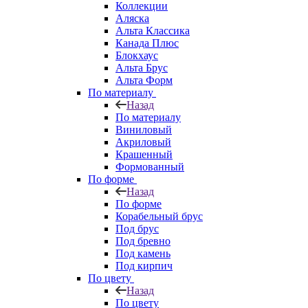
Коллекции
Аляска
Альта Классика
Канада Плюс
Блокхаус
Альта Брус
Альта Форм
По материалу
Назад
По материалу
Виниловый
Акриловый
Крашенный
Формованный
По форме
Назад
По форме
Корабельный брус
Под брус
Под бревно
Под камень
Под кирпич
По цвету
Назад
По цвету