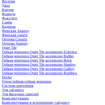
Вестерн
Джаз
Кантри
Фазенда
Фокстрот
Самба
Кадриль
Финская Аккорд
Финская соната
Оптима Соната
Оптима Аккорд
Quiet Tile
Гибкая черепица Quiet Tile коллекции Eclectica
Гибкая черепица Quiet Tile коллекции Bohho
Гибкая черепица Quiet Tile коллекции Brick
Гибкая черепица Quiet Tile коллекции Shadow
Гибкая черепица Quiet Tile коллекции Gallery
Гибкая черепица Quiet Tile коллекции Rombica
Docke
Однослойная гибкая черепица
Система крепления
Для сайдинга
Для фасадных панелей
Комплектующие
Комплектующие к вспененному сайдингу