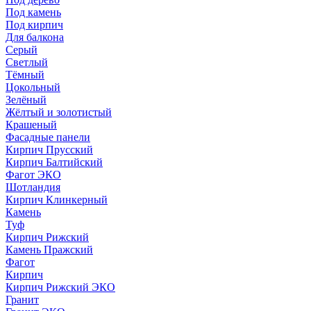
Под камень
Под кирпич
Для балкона
Серый
Светлый
Тёмный
Цокольный
Зелёный
Жёлтый и золотистый
Крашеный
Фасадные панели
Кирпич Прусский
Кирпич Балтийский
Фагот ЭКО
Шотландия
Кирпич Клинкерный
Камень
Туф
Кирпич Рижский
Камень Пражский
Фагот
Кирпич
Кирпич Рижский ЭКО
Гранит