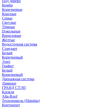
Под дерево
Комби
Коричневые
Красные
Серые
Светлые
Тёмные
Цокольные
Виниловые
Жёлтые
Водосточная система
Стандарт
Белый
Коричневый
Элит
Графит
Белый
Коричневый
Дренажная система
Ламинат
ГРАНД СТЭП
Кровля
Alta-Roof
Технониколь (Shinglas)
Континент