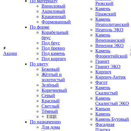
По материалу
Рижский
Виниловый
Камень
Акриловый
Пражский
Крашенный
Камень
Формованный
Неаполитанский
По форме
Неаполь ЭКО
Корабельный
Камень
брус
Венецианский
Под брус
Венеция ЭКО
Под бревно
Камень
Акции
Под камень
Флорентийский
Под кирпич
Гранит
По цвету
Гранит ЭКО
Бежевый
Кирпич
Жёлтый и
Кирпич-Антик
золотистый
Фагот
Зелёный
Камень
Коричневый
Скалистый
Серый
Камень
Красный
Скалистый ЭКО
Светлый
Каньон
Тёмный
Камень
+ ЕЩЕ
Камень Бутовый
По назначению
Фасадная
Для дома
Плитка