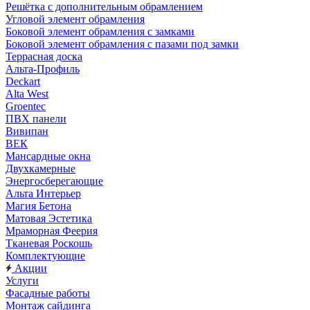
Решётка с дополнительным обрамлением
Угловой элемент обрамления
Боковой элемент обрамления с замками
Боковой элемент обрамления с пазами под замки
Террасная доска
Альта-Профиль
Deckart
Alta West
Groentec
ПВХ панели
Вивипан
ВЕК
Мансардные окна
Двухкамерные
Энергосберегающие
Альта Интерьер
Магия Бетона
Матовая Эстетика
Мраморная Феерия
Тканевая Роскошь
Комплектующие
Акции
Услуги
Фасадные работы
Монтаж сайдинга