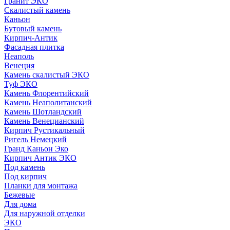
Гранит ЭКО
Скалистый камень
Каньон
Бутовый камень
Кирпич-Антик
Фасадная плитка
Неаполь
Венеция
Камень скалистый ЭКО
Туф ЭКО
Камень Флорентийский
Камень Неаполитанский
Камень Шотландский
Камень Венецианский
Кирпич Рустикальный
Ригель Немецкий
Гранд Каньон Эко
Кирпич Антик ЭКО
Под камень
Под кирпич
Планки для монтажа
Бежевые
Для дома
Для наружной отделки
ЭКO