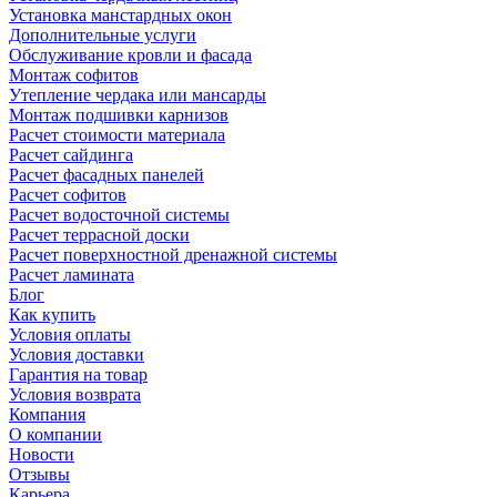
Установка манстардных окон
Дополнительные услуги
Обслуживание кровли и фасада
Монтаж софитов
Утепление чердака или мансарды
Монтаж подшивки карнизов
Расчет стоимости материала
Расчет сайдинга
Расчет фасадных панелей
Расчет софитов
Расчет водосточной системы
Расчет террасной доски
Расчет поверхностной дренажной системы
Расчет ламината
Блог
Как купить
Условия оплаты
Условия доставки
Гарантия на товар
Условия возврата
Компания
О компании
Новости
Отзывы
Карьера