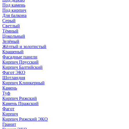
Под камень
Под кирпич
Для балкона
Серый
Светлый
Тёмный
Цокольный
Зелёный
Жёлтый и золотистый
Крашеный
Фасадные панели
Кирпич Прусский
Кирпич Балтийский
Фагот ЭКО
Шотландия
Кирпич Клинкерный
Камень
Туф
Кирпич Рижский
Камень Пражский
Фагот
Кирпич
Кирпич Рижский ЭКО
Гранит