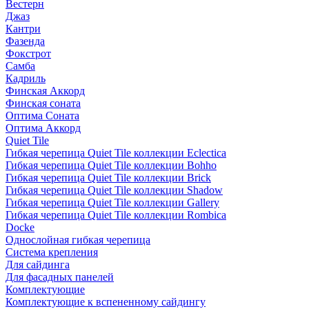
Вестерн
Джаз
Кантри
Фазенда
Фокстрот
Самба
Кадриль
Финская Аккорд
Финская соната
Оптима Соната
Оптима Аккорд
Quiet Tile
Гибкая черепица Quiet Tile коллекции Eclectica
Гибкая черепица Quiet Tile коллекции Bohho
Гибкая черепица Quiet Tile коллекции Brick
Гибкая черепица Quiet Tile коллекции Shadow
Гибкая черепица Quiet Tile коллекции Gallery
Гибкая черепица Quiet Tile коллекции Rombica
Docke
Однослойная гибкая черепица
Система крепления
Для сайдинга
Для фасадных панелей
Комплектующие
Комплектующие к вспененному сайдингу