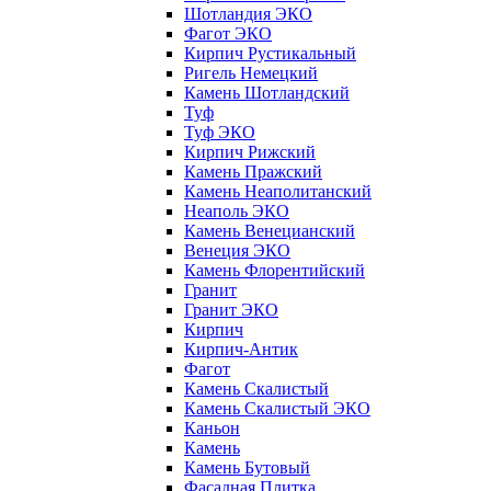
Шотландия ЭКО
Фагот ЭКО
Кирпич Рустикальный
Ригель Немецкий
Камень Шотландский
Туф
Туф ЭКО
Кирпич Рижский
Камень Пражский
Камень Неаполитанский
Неаполь ЭКО
Камень Венецианский
Венеция ЭКО
Камень Флорентийский
Гранит
Гранит ЭКО
Кирпич
Кирпич-Антик
Фагот
Камень Скалистый
Камень Скалистый ЭКО
Каньон
Камень
Камень Бутовый
Фасадная Плитка