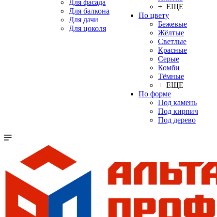
Для фасада
+ ЕЩЕ
Для балкона
По цвету
Для дачи
Бежевые
Для цоколя
Жёлтые
Светлые
Красные
Серые
Комби
Тёмные
+ ЕЩЕ
По форме
Под камень
Под кирпич
Под дерево