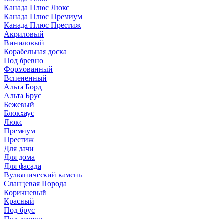
Канада Плюс Люкс
Канада Плюс Премиум
Канада Плюс Престиж
Акриловый
Виниловый
Корабельная доска
Под бревно
Формованный
Вспененный
Альта Борд
Альта Брус
Бежевый
Блокхаус
Люкс
Премиум
Престиж
Для дачи
Для дома
Для фасада
Вулканический камень
Сланцевая Порода
Коричневый
Красный
Под брус
Под дерево