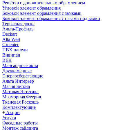
Решётка с дополнительным обрамлением
Угловой элемент обрамления
Боковой элемент обрамления с замками
Боковой элемент обрамления с пазами под замки
Террасная доска
Альта-Профиль
Deckart
Alta West
Groentec
ПВХ панели
Вивипан
ВЕК
Мансардные окна
Двухкамерные
Энергосберегающие
Альта Интерьер
Магия Бетона
Матовая Эстетика
Мраморная Феерия
Тканевая Роскошь
Комплектующие
Акции
Услуги
Фасадные работы
Монтаж сайдинга