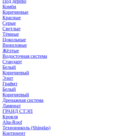
Под дерево
Комби
Коричневые
Красные
Серые
Светлые
Тёмные
Цокольные
Виниловые
Жёлтые
Водосточная система
Стандарт
Белый
Коричневый
Элит
Графит
Белый
Коричневый
Дренажная система
Ламинат
ГРАНД СТЭП
Кровля
Alta-Roof
Технониколь (Shinglas)
Континент