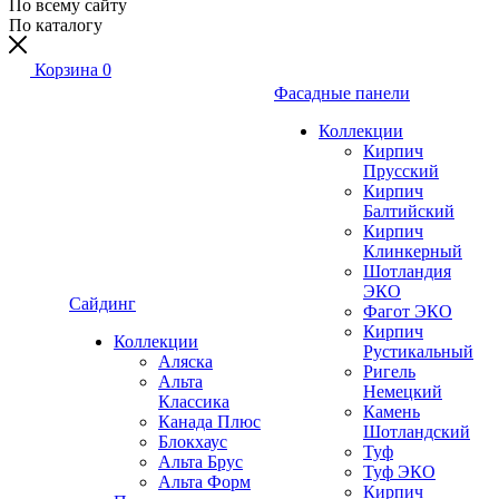
По всему сайту
По каталогу
Корзина
0
Фасадные панели
Коллекции
Кирпич
Прусский
Кирпич
Балтийский
Кирпич
Клинкерный
Шотландия
ЭКО
Сайдинг
Фагот ЭКО
Кирпич
Коллекции
Рустикальный
Аляска
Ригель
Альта
Немецкий
Классика
Камень
Канада Плюс
Шотландский
Блокхаус
Туф
Альта Брус
Туф ЭКО
Альта Форм
Кирпич