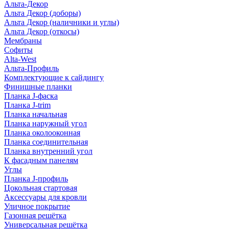
Альта-Декор
Альта Декор (доборы)
Альта Декор (наличники и углы)
Альта Декор (откосы)
Мембраны
Софиты
Alta-West
Альта-Профиль
Комплектующие к сайдингу
Финишные планки
Планка J-фаска
Планка J-trim
Планка начальная
Планка наружный угол
Планка околооконная
Планка соединительная
Планка внутренний угол
К фасадным панелям
Углы
Планка J-профиль
Цокольная стартовая
Аксессуары для кровли
Уличное покрытие
Газонная решётка
Универсальная решётка