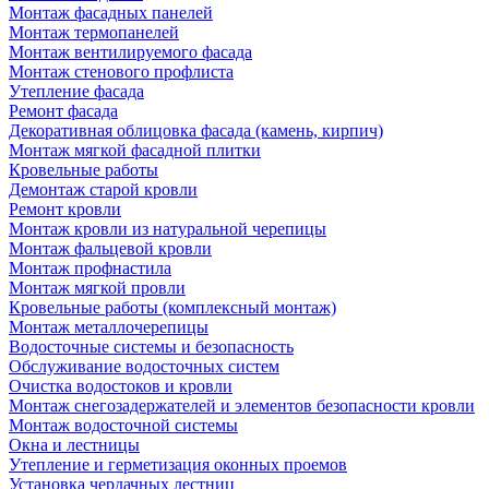
Монтаж фасадных панелей
Монтаж термопанелей
Монтаж вентилируемого фасада
Монтаж стенового профлиста
Утепление фасада
Ремонт фасада
Декоративная облицовка фасада (камень, кирпич)
Монтаж мягкой фасадной плитки
Кровельные работы
Демонтаж старой кровли
Ремонт кровли
Монтаж кровли из натуральной черепицы
Монтаж фальцевой кровли
Монтаж профнастила
Монтаж мягкой провли
Кровельные работы (комплексный монтаж)
Монтаж металлочерепицы
Водосточные системы и безопасность
Обслуживание водосточных систем
Очистка водостоков и кровли
Монтаж снегозадержателей и элементов безопасности кровли
Монтаж водосточной системы
Окна и лестницы
Утепление и герметизация оконных проемов
Установка чердачных лестниц