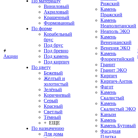
По материалу
Рижский
Виниловый
Камень
Акриловый
Пражский
Крашенный
Камень
Формованный
Неаполитанский
По форме
Неаполь ЭКО
Корабельный
Камень
брус
Венецианский
Под брус
Венеция ЭКО
Под бревно
Камень
Акции
Под камень
Флорентийский
Под кирпич
Гранит
По цвету
Гранит ЭКО
Бежевый
Кирпич
Жёлтый и
Кирпич-Антик
золотистый
Фагот
Зелёный
Камень
Коричневый
Скалистый
Серый
Камень
Красный
Скалистый ЭКО
Светлый
Каньон
Тёмный
Камень
+ ЕЩЕ
Камень Бутовый
По назначению
Фасадная
Для дома
Плитка