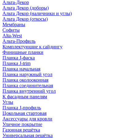
Альта-Декор
Альта Декор (доборы)
Альта Декор (наличники и углы)
Альта Декор (откосы)
Мембраны
Софиты
Alta-West
Альта-Профиль
Комплектующие к сайдингу
Финишные планки
Планка J-фаска
Планка J-trim
Планка начальная
Планка наружный угол
Планка околооконная
Планка соединительная
Планка внутренний угол
К фасадным панелям
Углы
Планка J-профиль
Цокольная стартовая
Аксессуары для кровли
Уличное покрытие
Газонная решётка
Универсальная решётка