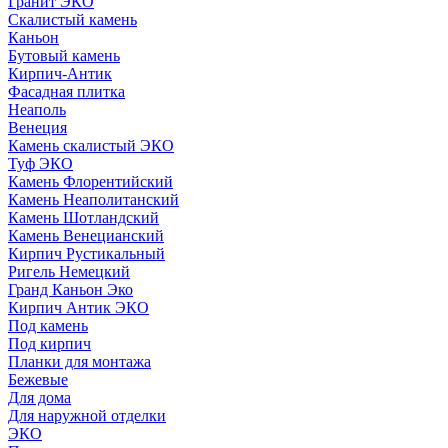
Гранит ЭКО
Скалистый камень
Каньон
Бутовый камень
Кирпич-Антик
Фасадная плитка
Неаполь
Венеция
Камень скалистый ЭКО
Туф ЭКО
Камень Флорентийский
Камень Неаполитанский
Камень Шотландский
Камень Венецианский
Кирпич Рустикальный
Ригель Немецкий
Гранд Каньон Эко
Кирпич Антик ЭКО
Под камень
Под кирпич
Планки для монтажа
Бежевые
Для дома
Для наружной отделки
ЭКO