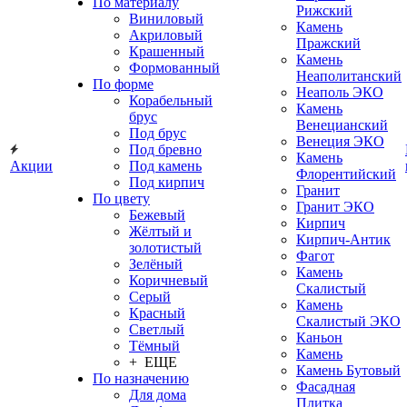
По материалу
Рижский
Виниловый
Камень
Акриловый
Пражский
Крашенный
Камень
Формованный
Неаполитанский
По форме
Неаполь ЭКО
Корабельный
Камень
брус
Венецианский
Под брус
Венеция ЭКО
Под бревно
Камень
Акции
Под камень
Флорентийский
Под кирпич
Гранит
По цвету
Гранит ЭКО
Бежевый
Кирпич
Жёлтый и
Кирпич-Антик
золотистый
Фагот
Зелёный
Камень
Коричневый
Скалистый
Серый
Камень
Красный
Скалистый ЭКО
Светлый
Каньон
Тёмный
Камень
+ ЕЩЕ
Камень Бутовый
По назначению
Фасадная
Для дома
Плитка