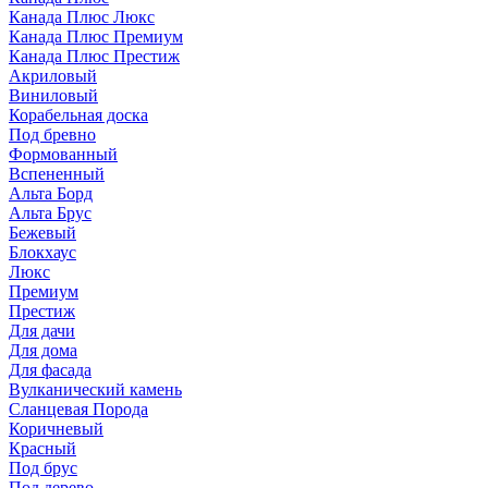
Канада Плюс Люкс
Канада Плюс Премиум
Канада Плюс Престиж
Акриловый
Виниловый
Корабельная доска
Под бревно
Формованный
Вспененный
Альта Борд
Альта Брус
Бежевый
Блокхаус
Люкс
Премиум
Престиж
Для дачи
Для дома
Для фасада
Вулканический камень
Сланцевая Порода
Коричневый
Красный
Под брус
Под дерево