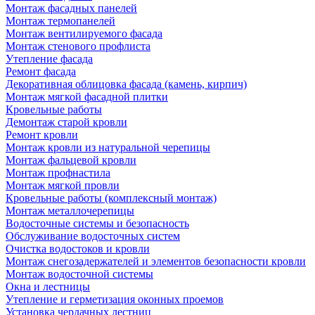
Монтаж фасадных панелей
Монтаж термопанелей
Монтаж вентилируемого фасада
Монтаж стенового профлиста
Утепление фасада
Ремонт фасада
Декоративная облицовка фасада (камень, кирпич)
Монтаж мягкой фасадной плитки
Кровельные работы
Демонтаж старой кровли
Ремонт кровли
Монтаж кровли из натуральной черепицы
Монтаж фальцевой кровли
Монтаж профнастила
Монтаж мягкой провли
Кровельные работы (комплексный монтаж)
Монтаж металлочерепицы
Водосточные системы и безопасность
Обслуживание водосточных систем
Очистка водостоков и кровли
Монтаж снегозадержателей и элементов безопасности кровли
Монтаж водосточной системы
Окна и лестницы
Утепление и герметизация оконных проемов
Установка чердачных лестниц