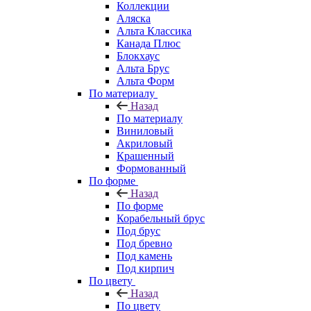
Коллекции
Аляска
Альта Классика
Канада Плюс
Блокхаус
Альта Брус
Альта Форм
По материалу
Назад
По материалу
Виниловый
Акриловый
Крашенный
Формованный
По форме
Назад
По форме
Корабельный брус
Под брус
Под бревно
Под камень
Под кирпич
По цвету
Назад
По цвету