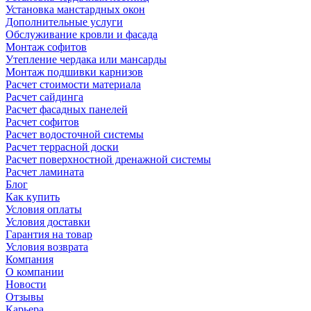
Установка манстардных окон
Дополнительные услуги
Обслуживание кровли и фасада
Монтаж софитов
Утепление чердака или мансарды
Монтаж подшивки карнизов
Расчет стоимости материала
Расчет сайдинга
Расчет фасадных панелей
Расчет софитов
Расчет водосточной системы
Расчет террасной доски
Расчет поверхностной дренажной системы
Расчет ламината
Блог
Как купить
Условия оплаты
Условия доставки
Гарантия на товар
Условия возврата
Компания
О компании
Новости
Отзывы
Карьера