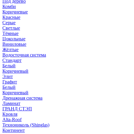
Под дерево
Комби
Коричневые
Красные
Серые
Светлые
Тёмные
Цокольные
Виниловые
Жёлтые
Водосточная система
Стандарт
Белый
Коричневый
Элит
Графит
Белый
Коричневый
Дренажная система
Ламинат
ГРАНД СТЭП
Кровля
Alta-Roof
Технониколь (Shinglas)
Континент