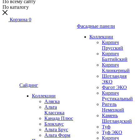
По всему сайту
По каталогу
Корзина
0
Фасадные панели
Коллекции
Кирпич
Прусский
Кирпич
Балтийский
Кирпич
Клинкерный
Шотландия
ЭКО
Сайдинг
Фагот ЭКО
Кирпич
Коллекции
Рустикальный
Аляска
Ригель
Альта
Немецкий
Классика
Камень
Канада Плюс
Шотландский
Блокхаус
Туф
Альта Брус
Туф ЭКО
Альта Форм
Кирпич