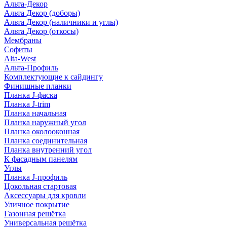
Альта-Декор
Альта Декор (доборы)
Альта Декор (наличники и углы)
Альта Декор (откосы)
Мембраны
Софиты
Alta-West
Альта-Профиль
Комплектующие к сайдингу
Финишные планки
Планка J-фаска
Планка J-trim
Планка начальная
Планка наружный угол
Планка околооконная
Планка соединительная
Планка внутренний угол
К фасадным панелям
Углы
Планка J-профиль
Цокольная стартовая
Аксессуары для кровли
Уличное покрытие
Газонная решётка
Универсальная решётка