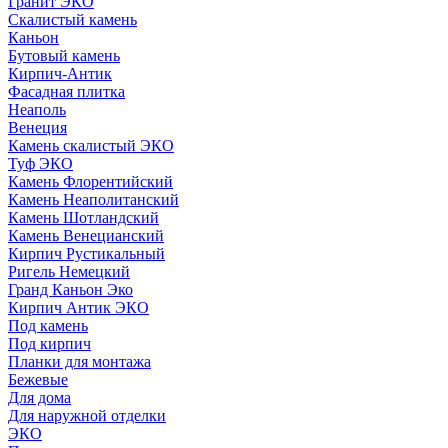
Гранит ЭКО
Скалистый камень
Каньон
Бутовый камень
Кирпич-Антик
Фасадная плитка
Неаполь
Венеция
Камень скалистый ЭКО
Туф ЭКО
Камень Флорентийский
Камень Неаполитанский
Камень Шотландский
Камень Венецианский
Кирпич Рустикальный
Ригель Немецкий
Гранд Каньон Эко
Кирпич Антик ЭКО
Под камень
Под кирпич
Планки для монтажа
Бежевые
Для дома
Для наружной отделки
ЭКO