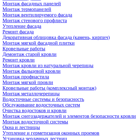
Монтаж фасадных панелей
Монтаж термопанелей
Монтаж вентилируемого фасада
Монтаж стенового профлиста
Утепление фасада
Ремонт фасада
Декоративная облицовка фасада (камень, кирпич)
Монтаж мягкой фасадной плитки
Кровельные работы
Демонтаж старой кровли
Ремонт кровли
Монтаж кровли из натуральной черепицы
Монтаж фальцевой кровли
Монтаж профнастила
Монтаж мягкой провли
Кровельные работы (комплексный монтаж)
Монтаж металлочерепицы
Водосточные системы и безопасность
Обслуживание водосточных систем
Очистка водостоков и кровли
Монтаж снегозадержателей и элементов безопасности кровли
Монтаж водосточной системы
Окна и лестницы
Утепление и герметизация оконных проемов
Установка чердачных лестниц