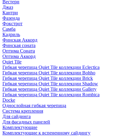
Вестерн
Джаз
Кантри
Фазенда
Фокстрот
Самба
Кадриль
Финская Аккорд
Финская соната
Оптима Соната
Оптима Аккорд
Quiet Tile
Гибкая черепица Quiet Tile коллекции Eclectica
Гибкая черепица Quiet Tile коллекции Bohho
Гибкая черепица Quiet Tile коллекции Brick
Гибкая черепица Quiet Tile коллекции Shadow
Гибкая черепица Quiet Tile коллекции Gallery
Гибкая черепица Quiet Tile коллекции Rombica
Docke
Однослойная гибкая черепица
Система крепления
Для сайдинга
Для фасадных панелей
Комплектующие
Комплектующие к вспененному сайдингу