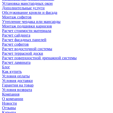
Установка манстардных окон
Дополнительные услуги
Обслуживание кровли и фасада
Монтаж софитов
Утепление чердака или мансарды
Монтаж подшивки карнизов
Расчет стоимости материала
Расчет сайдинга
Расчет фасадных панелей
Расчет софитов
Расчет водосточной системы
Расчет террасной доски
Расчет поверхностной дренажной системы
Расчет ламината
Блог
Как купить
Условия оплаты
Условия доставки
Гарантия на товар
Условия возврата
Компания
О компании
Новости
Отзывы
Карьера