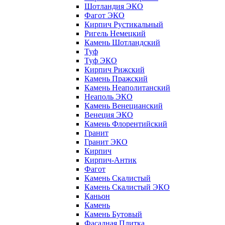
Шотландия ЭКО
Фагот ЭКО
Кирпич Рустикальный
Ригель Немецкий
Камень Шотландский
Туф
Туф ЭКО
Кирпич Рижский
Камень Пражский
Камень Неаполитанский
Неаполь ЭКО
Камень Венецианский
Венеция ЭКО
Камень Флорентийский
Гранит
Гранит ЭКО
Кирпич
Кирпич-Антик
Фагот
Камень Скалистый
Камень Скалистый ЭКО
Каньон
Камень
Камень Бутовый
Фасадная Плитка