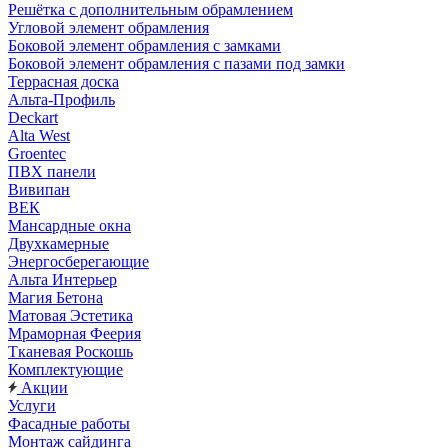
Решётка с дополнительным обрамлением
Угловой элемент обрамления
Боковой элемент обрамления с замками
Боковой элемент обрамления с пазами под замки
Террасная доска
Альта-Профиль
Deckart
Alta West
Groentec
ПВХ панели
Вивипан
ВЕК
Мансардные окна
Двухкамерные
Энергосберегающие
Альта Интерьер
Магия Бетона
Матовая Эстетика
Мраморная Феерия
Тканевая Роскошь
Комплектующие
Акции
Услуги
Фасадные работы
Монтаж сайдинга