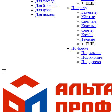
Для фасада
+ ЕЩЕ
Для балкона
По цвету
Для дачи
Бежевые
Для цоколя
Жёлтые
Светлые
Красные
Серые
Комби
Тёмные
+ ЕЩЕ
По форме
Под камень
Под кирпич
Под дерево