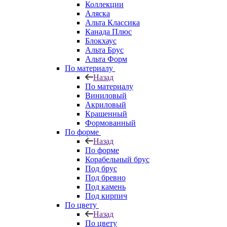
Коллекции
Аляска
Альта Классика
Канада Плюс
Блокхаус
Альта Брус
Альта Форм
По материалу
Назад
По материалу
Виниловый
Акриловый
Крашенный
Формованный
По форме
Назад
По форме
Корабельный брус
Под брус
Под бревно
Под камень
Под кирпич
По цвету
Назад
По цвету