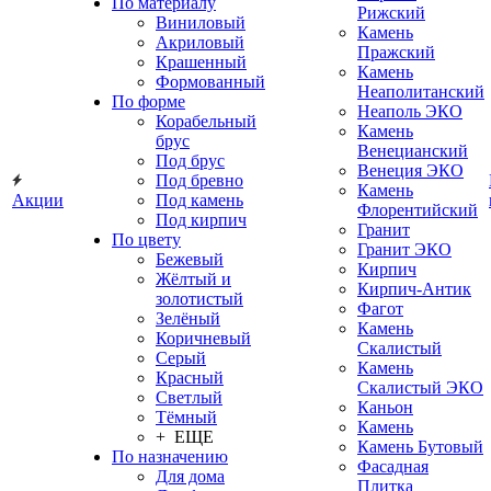
По материалу
Рижский
Виниловый
Камень
Акриловый
Пражский
Крашенный
Камень
Формованный
Неаполитанский
По форме
Неаполь ЭКО
Корабельный
Камень
брус
Венецианский
Под брус
Венеция ЭКО
Под бревно
Камень
Акции
Под камень
Флорентийский
Под кирпич
Гранит
По цвету
Гранит ЭКО
Бежевый
Кирпич
Жёлтый и
Кирпич-Антик
золотистый
Фагот
Зелёный
Камень
Коричневый
Скалистый
Серый
Камень
Красный
Скалистый ЭКО
Светлый
Каньон
Тёмный
Камень
+ ЕЩЕ
Камень Бутовый
По назначению
Фасадная
Для дома
Плитка