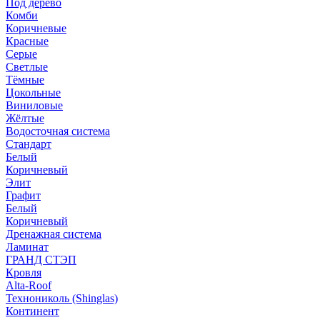
Под дерево
Комби
Коричневые
Красные
Серые
Светлые
Тёмные
Цокольные
Виниловые
Жёлтые
Водосточная система
Стандарт
Белый
Коричневый
Элит
Графит
Белый
Коричневый
Дренажная система
Ламинат
ГРАНД СТЭП
Кровля
Alta-Roof
Технониколь (Shinglas)
Континент