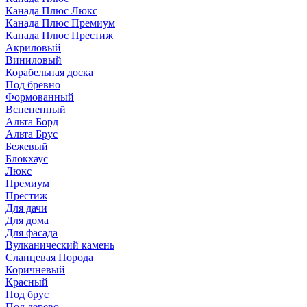
Канада Плюс Люкс
Канада Плюс Премиум
Канада Плюс Престиж
Акриловый
Виниловый
Корабельная доска
Под бревно
Формованный
Вспененный
Альта Борд
Альта Брус
Бежевый
Блокхаус
Люкс
Премиум
Престиж
Для дачи
Для дома
Для фасада
Вулканический камень
Сланцевая Порода
Коричневый
Красный
Под брус
Под дерево