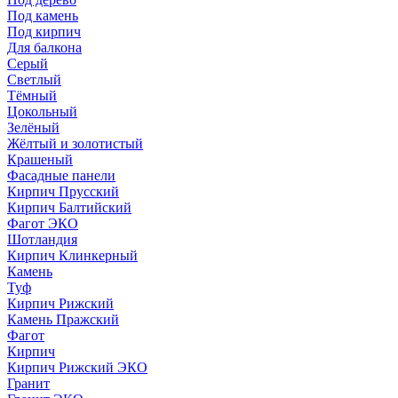
Под камень
Под кирпич
Для балкона
Серый
Светлый
Тёмный
Цокольный
Зелёный
Жёлтый и золотистый
Крашеный
Фасадные панели
Кирпич Прусский
Кирпич Балтийский
Фагот ЭКО
Шотландия
Кирпич Клинкерный
Камень
Туф
Кирпич Рижский
Камень Пражский
Фагот
Кирпич
Кирпич Рижский ЭКО
Гранит