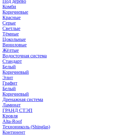
Под дерево
Комби
Коричневые
Красные
Серые
Светлые
Тёмные
Цокольные
Виниловые
Жёлтые
Водосточная система
Стандарт
Белый
Коричневый
Элит
Графит
Белый
Коричневый
Дренажная система
Ламинат
ГРАНД СТЭП
Кровля
Alta-Roof
Технониколь (Shinglas)
Континент