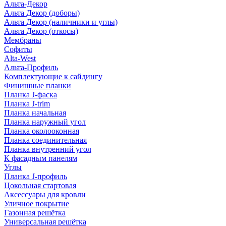
Альта-Декор
Альта Декор (доборы)
Альта Декор (наличники и углы)
Альта Декор (откосы)
Мембраны
Софиты
Alta-West
Альта-Профиль
Комплектующие к сайдингу
Финишные планки
Планка J-фаска
Планка J-trim
Планка начальная
Планка наружный угол
Планка околооконная
Планка соединительная
Планка внутренний угол
К фасадным панелям
Углы
Планка J-профиль
Цокольная стартовая
Аксессуары для кровли
Уличное покрытие
Газонная решётка
Универсальная решётка