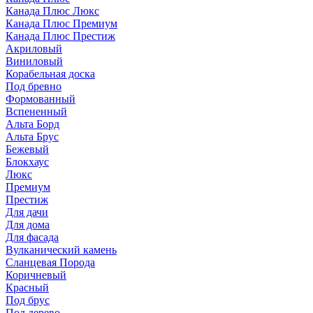
Канада Плюс Люкс
Канада Плюс Премиум
Канада Плюс Престиж
Акриловый
Виниловый
Корабельная доска
Под бревно
Формованный
Вспененный
Альта Борд
Альта Брус
Бежевый
Блокхаус
Люкс
Премиум
Престиж
Для дачи
Для дома
Для фасада
Вулканический камень
Сланцевая Порода
Коричневый
Красный
Под брус
Под дерево