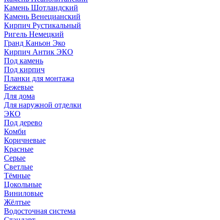
Камень Шотландский
Камень Венецианский
Кирпич Рустикальный
Ригель Немецкий
Гранд Каньон Эко
Кирпич Антик ЭКО
Под камень
Под кирпич
Планки для монтажа
Бежевые
Для дома
Для наружной отделки
ЭКO
Под дерево
Комби
Коричневые
Красные
Серые
Светлые
Тёмные
Цокольные
Виниловые
Жёлтые
Водосточная система
Стандарт