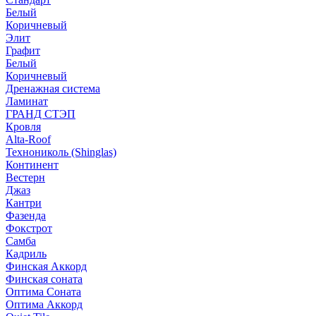
Белый
Коричневый
Элит
Графит
Белый
Коричневый
Дренажная система
Ламинат
ГРАНД СТЭП
Кровля
Alta-Roof
Технониколь (Shinglas)
Континент
Вестерн
Джаз
Кантри
Фазенда
Фокстрот
Самба
Кадриль
Финская Аккорд
Финская соната
Оптима Соната
Оптима Аккорд