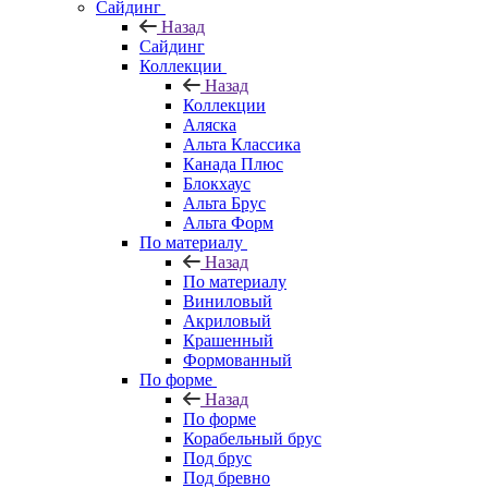
Сайдинг
Назад
Сайдинг
Коллекции
Назад
Коллекции
Аляска
Альта Классика
Канада Плюс
Блокхаус
Альта Брус
Альта Форм
По материалу
Назад
По материалу
Виниловый
Акриловый
Крашенный
Формованный
По форме
Назад
По форме
Корабельный брус
Под брус
Под бревно