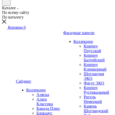
Каталог
По всему сайту
По каталогу
Корзина
0
Фасадные панели
Коллекции
Кирпич
Прусский
Кирпич
Балтийский
Кирпич
Клинкерный
Шотландия
ЭКО
Сайдинг
Фагот ЭКО
Кирпич
Коллекции
Рустикальный
Аляска
Ригель
Альта
Немецкий
Классика
Камень
Канада Плюс
Шотландский
Блокхаус