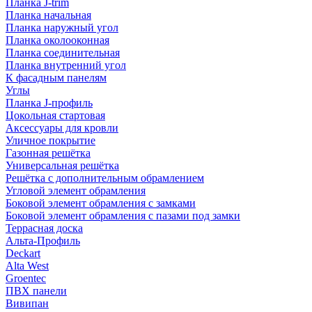
Планка J-trim
Планка начальная
Планка наружный угол
Планка околооконная
Планка соединительная
Планка внутренний угол
К фасадным панелям
Углы
Планка J-профиль
Цокольная стартовая
Аксессуары для кровли
Уличное покрытие
Газонная решётка
Универсальная решётка
Решётка с дополнительным обрамлением
Угловой элемент обрамления
Боковой элемент обрамления с замками
Боковой элемент обрамления с пазами под замки
Террасная доска
Альта-Профиль
Deckart
Alta West
Groentec
ПВХ панели
Вивипан