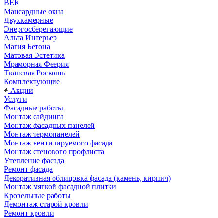
ВЕК
Мансардные окна
Двухкамерные
Энергосберегающие
Альта Интерьер
Магия Бетона
Матовая Эстетика
Мраморная Феерия
Тканевая Роскошь
Комплектующие
Акции
Услуги
Фасадные работы
Монтаж сайдинга
Монтаж фасадных панелей
Монтаж термопанелей
Монтаж вентилируемого фасада
Монтаж стенового профлиста
Утепление фасада
Ремонт фасада
Декоративная облицовка фасада (камень, кирпич)
Монтаж мягкой фасадной плитки
Кровельные работы
Демонтаж старой кровли
Ремонт кровли