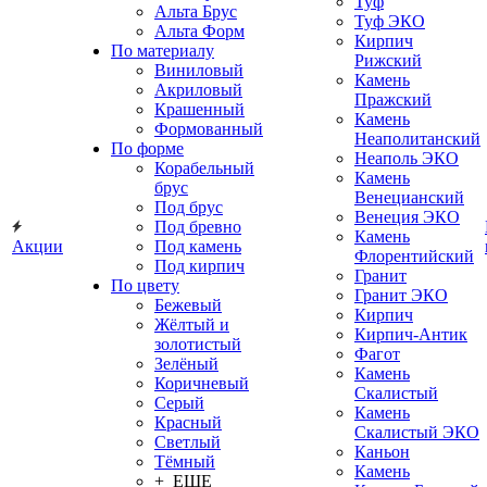
Туф
Альта Брус
Туф ЭКО
Альта Форм
Кирпич
По материалу
Рижский
Виниловый
Камень
Акриловый
Пражский
Крашенный
Камень
Формованный
Неаполитанский
По форме
Неаполь ЭКО
Корабельный
Камень
брус
Венецианский
Под брус
Венеция ЭКО
Под бревно
Камень
Акции
Под камень
Флорентийский
Под кирпич
Гранит
По цвету
Гранит ЭКО
Бежевый
Кирпич
Жёлтый и
Кирпич-Антик
золотистый
Фагот
Зелёный
Камень
Коричневый
Скалистый
Серый
Камень
Красный
Скалистый ЭКО
Светлый
Каньон
Тёмный
Камень
+ ЕЩЕ