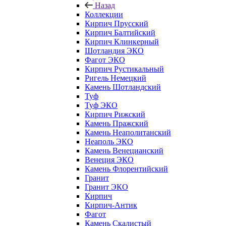
Назад
Коллекции
Кирпич Прусский
Кирпич Балтийский
Кирпич Клинкерный
Шотландия ЭКО
Фагот ЭКО
Кирпич Рустикальный
Ригель Немецкий
Камень Шотландский
Туф
Туф ЭКО
Кирпич Рижский
Камень Пражский
Камень Неаполитанский
Неаполь ЭКО
Камень Венецианский
Венеция ЭКО
Камень Флорентийский
Гранит
Гранит ЭКО
Кирпич
Кирпич-Антик
Фагот
Камень Скалистый