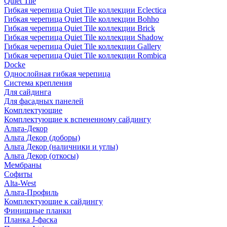
Quiet Tile
Гибкая черепица Quiet Tile коллекции Eclectica
Гибкая черепица Quiet Tile коллекции Bohho
Гибкая черепица Quiet Tile коллекции Brick
Гибкая черепица Quiet Tile коллекции Shadow
Гибкая черепица Quiet Tile коллекции Gallery
Гибкая черепица Quiet Tile коллекции Rombica
Docke
Однослойная гибкая черепица
Система крепления
Для сайдинга
Для фасадных панелей
Комплектующие
Комплектующие к вспененному сайдингу
Альта-Декор
Альта Декор (доборы)
Альта Декор (наличники и углы)
Альта Декор (откосы)
Мембраны
Софиты
Alta-West
Альта-Профиль
Комплектующие к сайдингу
Финишные планки
Планка J-фаска