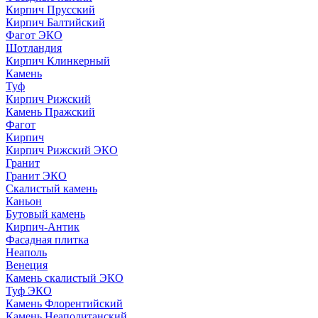
Кирпич Прусский
Кирпич Балтийский
Фагот ЭКО
Шотландия
Кирпич Клинкерный
Камень
Туф
Кирпич Рижский
Камень Пражский
Фагот
Кирпич
Кирпич Рижский ЭКО
Гранит
Гранит ЭКО
Скалистый камень
Каньон
Бутовый камень
Кирпич-Антик
Фасадная плитка
Неаполь
Венеция
Камень скалистый ЭКО
Туф ЭКО
Камень Флорентийский
Камень Неаполитанский