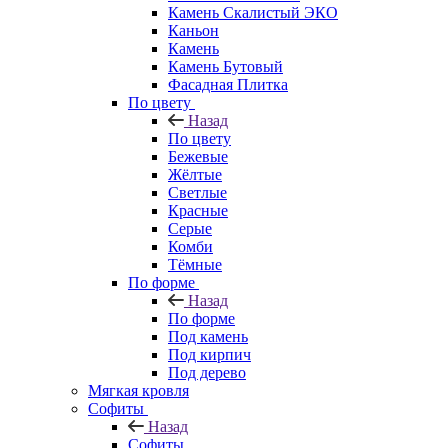
Камень Скалистый ЭКО
Каньон
Камень
Камень Бутовый
Фасадная Плитка
По цвету
Назад
По цвету
Бежевые
Жёлтые
Светлые
Красные
Серые
Комби
Тёмные
По форме
Назад
По форме
Под камень
Под кирпич
Под дерево
Мягкая кровля
Софиты
Назад
Софиты