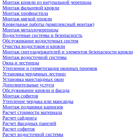
Монтаж кровли из натуральной черепицы
Монтаж фальцевой кровли
Монтаж профнастила
Монтаж мягкой провли
Кровельные работы (комплексный монтаж)
Монтаж металлочерепицы
Водосточные системы и безопасность
Обслуживание водосточных систем
Очистка водостоков и кровли
Монтаж снегозадержателей и элементов безопасности кровли
Монтаж водосточной системы
Окна и лестницы
Утепление и герметизация оконных проемов
Установка чердачных лестниц
Установка манстардных окон
Дополнительные услуги
Обслуживание кровли и фасада
Монтаж софитов
Утепление чердака или мансарды
Монтаж подшивки карнизов
Расчет стоимости материала
Расчет сайдинга
Расчет фасадных панелей
Расчет софитов
Расчет водосточной системы