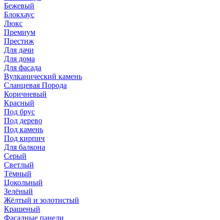
Бежевый
Блокхаус
Люкс
Премиум
Престиж
Для дачи
Для дома
Для фасада
Вулканический камень
Сланцевая Порода
Коричневый
Красный
Под брус
Под дерево
Под камень
Под кирпич
Для балкона
Серый
Светлый
Тёмный
Цокольный
Зелёный
Жёлтый и золотистый
Крашеный
Фасадные панели