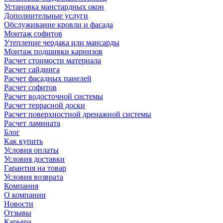
Установка манстардных окон
Дополнительные услуги
Обслуживание кровли и фасада
Монтаж софитов
Утепление чердака или мансарды
Монтаж подшивки карнизов
Расчет стоимости материала
Расчет сайдинга
Расчет фасадных панелей
Расчет софитов
Расчет водосточной системы
Расчет террасной доски
Расчет поверхностной дренажной системы
Расчет ламината
Блог
Как купить
Условия оплаты
Условия доставки
Гарантия на товар
Условия возврата
Компания
О компании
Новости
Отзывы
Карьера