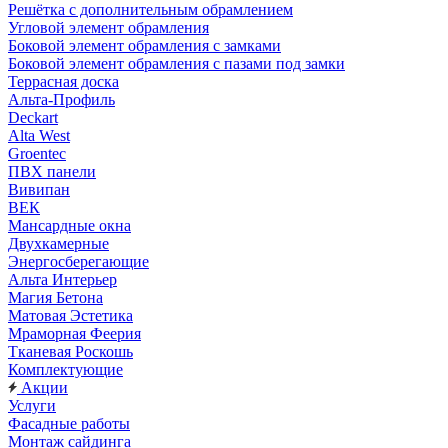
Решётка с дополнительным обрамлением
Угловой элемент обрамления
Боковой элемент обрамления с замками
Боковой элемент обрамления с пазами под замки
Террасная доска
Альта-Профиль
Deckart
Alta West
Groentec
ПВХ панели
Вивипан
ВЕК
Мансардные окна
Двухкамерные
Энергосберегающие
Альта Интерьер
Магия Бетона
Матовая Эстетика
Мраморная Феерия
Тканевая Роскошь
Комплектующие
Акции
Услуги
Фасадные работы
Монтаж сайдинга