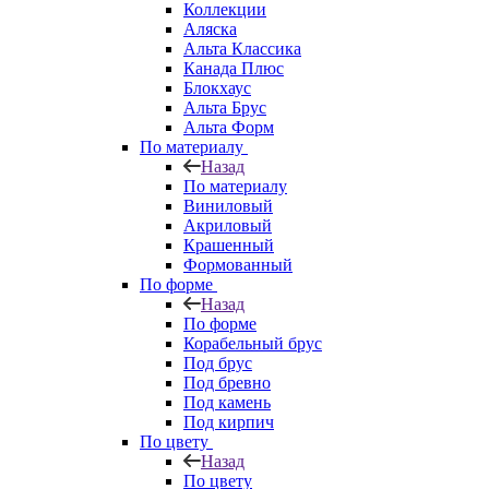
Коллекции
Аляска
Альта Классика
Канада Плюс
Блокхаус
Альта Брус
Альта Форм
По материалу
Назад
По материалу
Виниловый
Акриловый
Крашенный
Формованный
По форме
Назад
По форме
Корабельный брус
Под брус
Под бревно
Под камень
Под кирпич
По цвету
Назад
По цвету