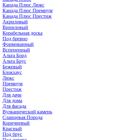
Канада Плюс Люкс
Канада Плюс Премиум
Канада Плюс Престиж
Акриловый
Виниловый
Корабельная доска
Под бревно
Формованный
Вспененный
Альта Борд
Альта Брус
Бежевый
Блокхаус
Люкс
Премиум
Престиж
Для дачи
Для дома
Для фасада
Вулканический камень
Сланцевая Порода
Коричневый
Красный
Под брус
Под дерево