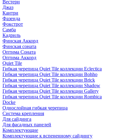
Вестерн
Джаз
Кантри
Фазенда
Фокстрот
Самба
Кадриль
Финская Аккорд
Финская соната
Оптима Соната
Оптима Аккорд
Quiet Tile
Гибкая черепица Quiet Tile коллекции Eclectica
Гибкая черепица Quiet Tile коллекции Bohho
Гибкая черепица Quiet Tile коллекции Brick
Гибкая черепица Quiet Tile коллекции Shadow
Гибкая черепица Quiet Tile коллекции Gallery
Гибкая черепица Quiet Tile коллекции Rombica
Docke
Однослойная гибкая черепица
Система крепления
Для сайдинга
Для фасадных панелей
Комплектующие
Комплектующие к вспененному сайдингу