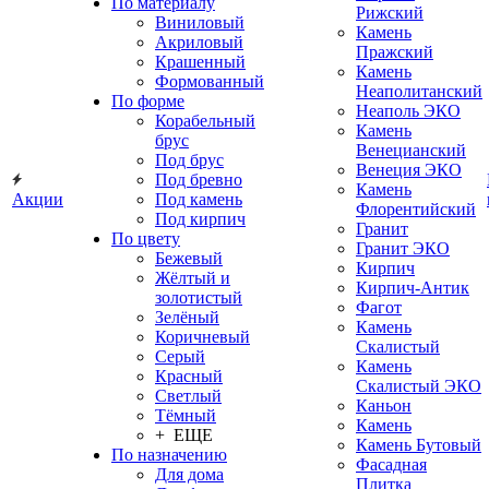
По материалу
Рижский
Виниловый
Камень
Акриловый
Пражский
Крашенный
Камень
Формованный
Неаполитанский
По форме
Неаполь ЭКО
Корабельный
Камень
брус
Венецианский
Под брус
Венеция ЭКО
Под бревно
Камень
Акции
Под камень
Флорентийский
Под кирпич
Гранит
По цвету
Гранит ЭКО
Бежевый
Кирпич
Жёлтый и
Кирпич-Антик
золотистый
Фагот
Зелёный
Камень
Коричневый
Скалистый
Серый
Камень
Красный
Скалистый ЭКО
Светлый
Каньон
Тёмный
Камень
+ ЕЩЕ
Камень Бутовый
По назначению
Фасадная
Для дома
Плитка