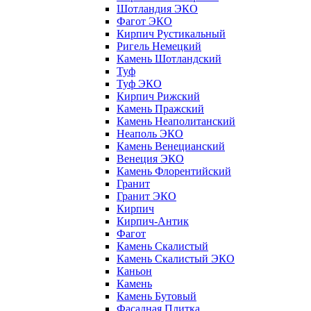
Шотландия ЭКО
Фагот ЭКО
Кирпич Рустикальный
Ригель Немецкий
Камень Шотландский
Туф
Туф ЭКО
Кирпич Рижский
Камень Пражский
Камень Неаполитанский
Неаполь ЭКО
Камень Венецианский
Венеция ЭКО
Камень Флорентийский
Гранит
Гранит ЭКО
Кирпич
Кирпич-Антик
Фагот
Камень Скалистый
Камень Скалистый ЭКО
Каньон
Камень
Камень Бутовый
Фасадная Плитка