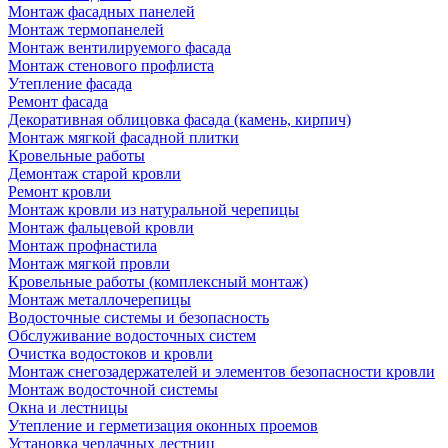
Монтаж фасадных панелей
Монтаж термопанелей
Монтаж вентилируемого фасада
Монтаж стенового профлиста
Утепление фасада
Ремонт фасада
Декоративная облицовка фасада (камень, кирпич)
Монтаж мягкой фасадной плитки
Кровельные работы
Демонтаж старой кровли
Ремонт кровли
Монтаж кровли из натуральной черепицы
Монтаж фальцевой кровли
Монтаж профнастила
Монтаж мягкой провли
Кровельные работы (комплексный монтаж)
Монтаж металлочерепицы
Водосточные системы и безопасность
Обслуживание водосточных систем
Очистка водостоков и кровли
Монтаж снегозадержателей и элементов безопасности кровли
Монтаж водосточной системы
Окна и лестницы
Утепление и герметизация оконных проемов
Установка чердачных лестниц