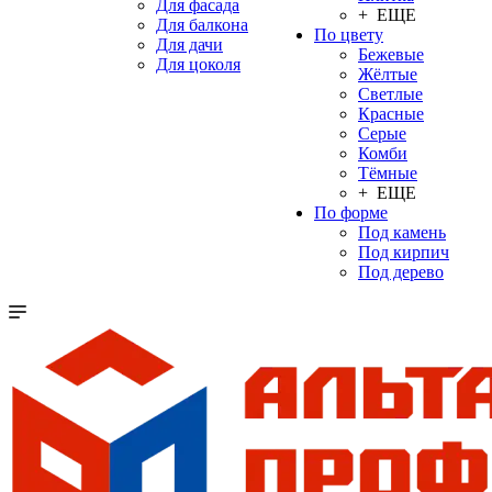
Для фасада
+ ЕЩЕ
Для балкона
По цвету
Для дачи
Бежевые
Для цоколя
Жёлтые
Светлые
Красные
Серые
Комби
Тёмные
+ ЕЩЕ
По форме
Под камень
Под кирпич
Под дерево