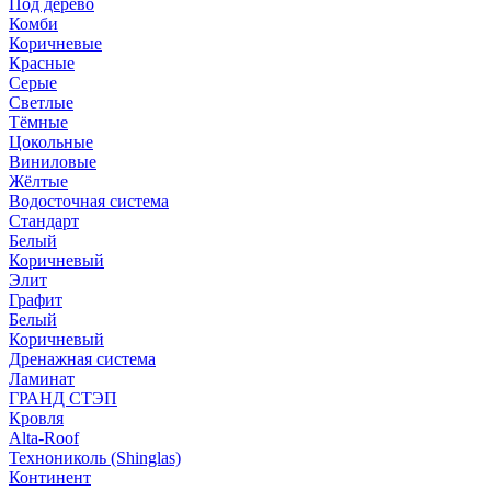
Под дерево
Комби
Коричневые
Красные
Серые
Светлые
Тёмные
Цокольные
Виниловые
Жёлтые
Водосточная система
Стандарт
Белый
Коричневый
Элит
Графит
Белый
Коричневый
Дренажная система
Ламинат
ГРАНД СТЭП
Кровля
Alta-Roof
Технониколь (Shinglas)
Континент