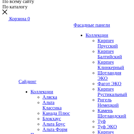
По всему сайту
По каталогу
Корзина
0
Фасадные панели
Коллекции
Кирпич
Прусский
Кирпич
Балтийский
Кирпич
Клинкерный
Шотландия
ЭКО
Сайдинг
Фагот ЭКО
Кирпич
Коллекции
Рустикальный
Аляска
Ригель
Альта
Немецкий
Классика
Камень
Канада Плюс
Шотландский
Блокхаус
Туф
Альта Брус
Туф ЭКО
Альта Форм
Кирпич