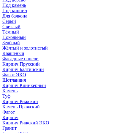
Под камень
Под кирпич
Для балкона
Серый
Светлый
Тёмный
Цокольный
Зелёный
Жёлтый и золотистый
Крашеный
Фасадные панели
Кирпич Прусский
Кирпич Балтийский
Фагот ЭКО
Шотландия
Кирпич Клинкерный
Камень
Туф
Кирпич Рижский
Камень Пражский
Фагот
Кирпич
Кирпич Рижский ЭКО
Гранит