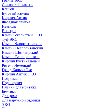
Гранит ЭКО
Скалистый камень
Каньон
Бутовый камень
Кирпич-Антик
Фасадная плитка
Неаполь
Венеция
Камень скалистый ЭКО
Туф ЭКО
Камень Флорентийский
Камень Неаполитанский
Камень Шотландский
Камень Венецианский
Кирпич Рустикальный
Ригель Немецкий
Гранд Каньон Эко
Кирпич Антик ЭКО
Под камень
Под кирпич
Планки для монтажа
Бежевые
Для дома
Для наружной отделки
ЭКO