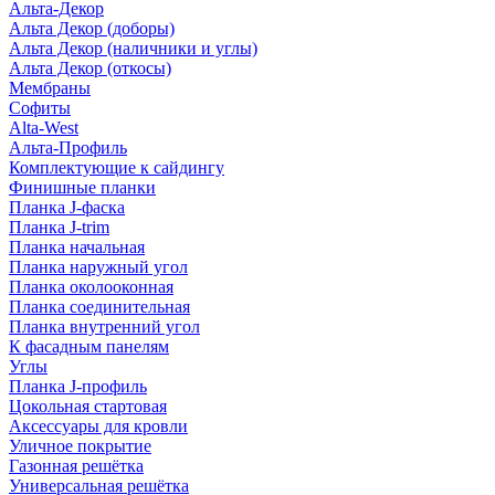
Альта-Декор
Альта Декор (доборы)
Альта Декор (наличники и углы)
Альта Декор (откосы)
Мембраны
Софиты
Alta-West
Альта-Профиль
Комплектующие к сайдингу
Финишные планки
Планка J-фаска
Планка J-trim
Планка начальная
Планка наружный угол
Планка околооконная
Планка соединительная
Планка внутренний угол
К фасадным панелям
Углы
Планка J-профиль
Цокольная стартовая
Аксессуары для кровли
Уличное покрытие
Газонная решётка
Универсальная решётка