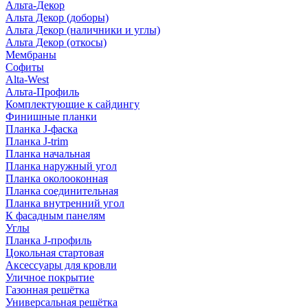
Альта-Декор
Альта Декор (доборы)
Альта Декор (наличники и углы)
Альта Декор (откосы)
Мембраны
Софиты
Alta-West
Альта-Профиль
Комплектующие к сайдингу
Финишные планки
Планка J-фаска
Планка J-trim
Планка начальная
Планка наружный угол
Планка околооконная
Планка соединительная
Планка внутренний угол
К фасадным панелям
Углы
Планка J-профиль
Цокольная стартовая
Аксессуары для кровли
Уличное покрытие
Газонная решётка
Универсальная решётка