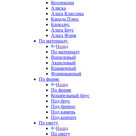
Коллекции
Аляска
Альта Классика
Канада Плюс
Блокхаус
Альта Брус
Альта Форм
По материалу
Назад
По материалу
Виниловый
Акриловый
Крашенный
Формованный
По форме
Назад
По форме
Корабельный брус
Под брус
Под бревно
Под камень
Под кирпич
По цвету
Назад
По цвету