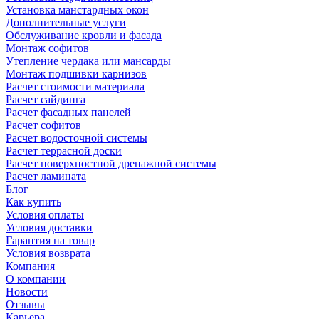
Установка манстардных окон
Дополнительные услуги
Обслуживание кровли и фасада
Монтаж софитов
Утепление чердака или мансарды
Монтаж подшивки карнизов
Расчет стоимости материала
Расчет сайдинга
Расчет фасадных панелей
Расчет софитов
Расчет водосточной системы
Расчет террасной доски
Расчет поверхностной дренажной системы
Расчет ламината
Блог
Как купить
Условия оплаты
Условия доставки
Гарантия на товар
Условия возврата
Компания
О компании
Новости
Отзывы
Карьера