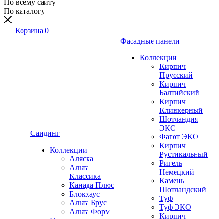
По всему сайту
По каталогу
Корзина
0
Фасадные панели
Коллекции
Кирпич
Прусский
Кирпич
Балтийский
Кирпич
Клинкерный
Шотландия
ЭКО
Сайдинг
Фагот ЭКО
Кирпич
Коллекции
Рустикальный
Аляска
Ригель
Альта
Немецкий
Классика
Камень
Канада Плюс
Шотландский
Блокхаус
Туф
Альта Брус
Туф ЭКО
Альта Форм
Кирпич