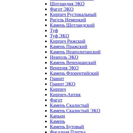
Шотландия ЭКО
Фагот ЭКО
Кирпич Рустикальный
Ригель Немецкий
Камень Шотландский
Туф
Туф ЭКО
Кирпич Рижский
Камень Пражский
Камень Неаполитанский
Неаполь ЭКО
Камень Венецианский
Венеция ЭКО
Камень Флорентийский
Гранит
Гранит ЭКО
Кирпич
Кирпич-Антик
Фагот
Камень Скалистый
Камень Скалистый ЭКО
Каньон
Камень
Камень Бутовый
Фасадная Плитка