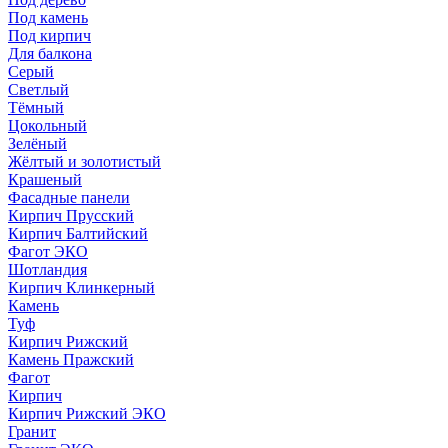
Под камень
Под кирпич
Для балкона
Серый
Светлый
Тёмный
Цокольный
Зелёный
Жёлтый и золотистый
Крашеный
Фасадные панели
Кирпич Прусский
Кирпич Балтийский
Фагот ЭКО
Шотландия
Кирпич Клинкерный
Камень
Туф
Кирпич Рижский
Камень Пражский
Фагот
Кирпич
Кирпич Рижский ЭКО
Гранит