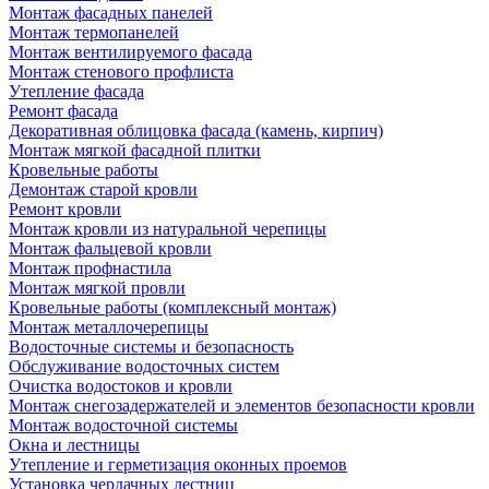
Монтаж фасадных панелей
Монтаж термопанелей
Монтаж вентилируемого фасада
Монтаж стенового профлиста
Утепление фасада
Ремонт фасада
Декоративная облицовка фасада (камень, кирпич)
Монтаж мягкой фасадной плитки
Кровельные работы
Демонтаж старой кровли
Ремонт кровли
Монтаж кровли из натуральной черепицы
Монтаж фальцевой кровли
Монтаж профнастила
Монтаж мягкой провли
Кровельные работы (комплексный монтаж)
Монтаж металлочерепицы
Водосточные системы и безопасность
Обслуживание водосточных систем
Очистка водостоков и кровли
Монтаж снегозадержателей и элементов безопасности кровли
Монтаж водосточной системы
Окна и лестницы
Утепление и герметизация оконных проемов
Установка чердачных лестниц