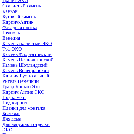
Гранит ЭКО
Скалистый камень
Каньон
Бутовый камень
Кирпич-Антик
Фасадная плитка
Неаполь
Венеция
Камень скалистый ЭКО
Туф ЭКО
Камень Флорентийский
Камень Неаполитанский
Камень Шотландский
Камень Венецианский
Кирпич Рустикальный
Ригель Немецкий
Гранд Каньон Эко
Кирпич Антик ЭКО
Под камень
Под кирпич
Планки для монтажа
Бежевые
Для дома
Для наружной отделки
ЭКO