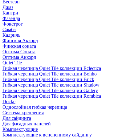
Вестерн
Джаз
Кантри
Фазенда
Фокстрот
Самба
Кадриль
Финская Аккорд
Финская соната
Оптима Соната
Оптима Аккорд
Quiet Tile
Гибкая черепица Quiet Tile коллекции Eclectica
Гибкая черепица Quiet Tile коллекции Bohho
Гибкая черепица Quiet Tile коллекции Brick
Гибкая черепица Quiet Tile коллекции Shadow
Гибкая черепица Quiet Tile коллекции Gallery
Гибкая черепица Quiet Tile коллекции Rombica
Docke
Однослойная гибкая черепица
Система крепления
Для сайдинга
Для фасадных панелей
Комплектующие
Комплектующие к вспененному сайдингу