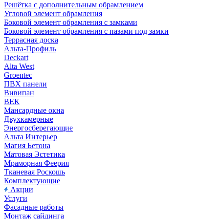
Решётка с дополнительным обрамлением
Угловой элемент обрамления
Боковой элемент обрамления с замками
Боковой элемент обрамления с пазами под замки
Террасная доска
Альта-Профиль
Deckart
Alta West
Groentec
ПВХ панели
Вивипан
ВЕК
Мансардные окна
Двухкамерные
Энергосберегающие
Альта Интерьер
Магия Бетона
Матовая Эстетика
Мраморная Феерия
Тканевая Роскошь
Комплектующие
Акции
Услуги
Фасадные работы
Монтаж сайдинга