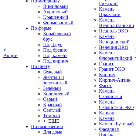
По материалу
Рижский
Виниловый
Камень
Акриловый
Пражский
Крашенный
Камень
Формованный
Неаполитанский
По форме
Неаполь ЭКО
Корабельный
Камень
брус
Венецианский
Под брус
Венеция ЭКО
Под бревно
Камень
Акции
Под камень
Флорентийский
Под кирпич
Гранит
По цвету
Гранит ЭКО
Бежевый
Кирпич
Жёлтый и
Кирпич-Антик
золотистый
Фагот
Зелёный
Камень
Коричневый
Скалистый
Серый
Камень
Красный
Скалистый ЭКО
Светлый
Каньон
Тёмный
Камень
+ ЕЩЕ
Камень Бутовый
По назначению
Фасадная
Для дома
Плитка