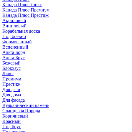
Канада Плюс Люкс
Канада Плюс Премиум
Канада Плюс Престиж
Акриловый
Виниловый
Корабельная доска
Под бревно
Формованный
Вспененный
Альта Борд
Альта Брус
Бежевый
Блокхаус
Люкс
Премиум
Престиж
Для дачи
Для дома
Для фасада
Вулканический камень
Сланцевая Порода
Коричневый
Красный
Под брус
Под дерево