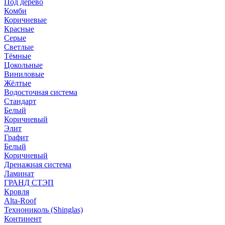
Под дерево
Комби
Коричневые
Красные
Серые
Светлые
Тёмные
Цокольные
Виниловые
Жёлтые
Водосточная система
Стандарт
Белый
Коричневый
Элит
Графит
Белый
Коричневый
Дренажная система
Ламинат
ГРАНД СТЭП
Кровля
Alta-Roof
Технониколь (Shinglas)
Континент