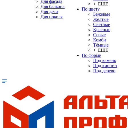
Для фасада
+ ЕЩЕ
Для балкона
По цвету
Для дачи
Бежевые
Для цоколя
Жёлтые
Светлые
Красные
Серые
Комби
Тёмные
+ ЕЩЕ
По форме
Под камень
Под кирпич
Под дерево