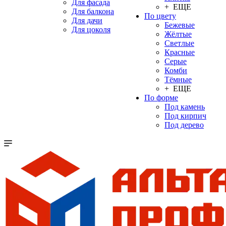
Для фасада
+ ЕЩЕ
Для балкона
По цвету
Для дачи
Бежевые
Для цоколя
Жёлтые
Светлые
Красные
Серые
Комби
Тёмные
+ ЕЩЕ
По форме
Под камень
Под кирпич
Под дерево