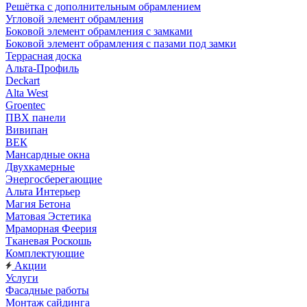
Решётка с дополнительным обрамлением
Угловой элемент обрамления
Боковой элемент обрамления с замками
Боковой элемент обрамления с пазами под замки
Террасная доска
Альта-Профиль
Deckart
Alta West
Groentec
ПВХ панели
Вивипан
ВЕК
Мансардные окна
Двухкамерные
Энергосберегающие
Альта Интерьер
Магия Бетона
Матовая Эстетика
Мраморная Феерия
Тканевая Роскошь
Комплектующие
Акции
Услуги
Фасадные работы
Монтаж сайдинга