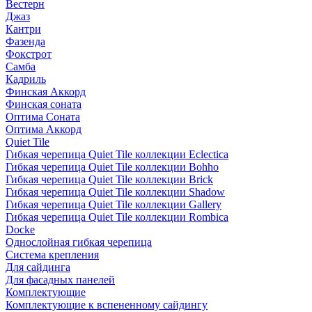
Вестерн
Джаз
Кантри
Фазенда
Фокстрот
Самба
Кадриль
Финская Аккорд
Финская соната
Оптима Соната
Оптима Аккорд
Quiet Tile
Гибкая черепица Quiet Tile коллекции Eclectica
Гибкая черепица Quiet Tile коллекции Bohho
Гибкая черепица Quiet Tile коллекции Brick
Гибкая черепица Quiet Tile коллекции Shadow
Гибкая черепица Quiet Tile коллекции Gallery
Гибкая черепица Quiet Tile коллекции Rombica
Docke
Однослойная гибкая черепица
Система крепления
Для сайдинга
Для фасадных панелей
Комплектующие
Комплектующие к вспененному сайдингу