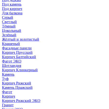
Под камень
Под кирпич
Для балкона
Серый
Светлый
Тёмный
Цокольный
Зелёный
Жёлтый и золотистый
Крашеный
Фасадные панели
Кирпич Прусский
Кирпич Балтийский
Фагот ЭКО
Шотландия
Кирпич Клинкерный
Камень
Туф
Кирпич Рижский
Камень Пражский
Фагот
Кирпич
Кирпич Рижский ЭКО
Гранит