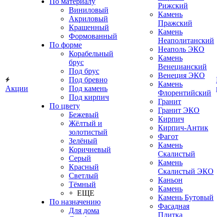
По материалу
Рижский
Виниловый
Камень
Акриловый
Пражский
Крашенный
Камень
Формованный
Неаполитанский
По форме
Неаполь ЭКО
Корабельный
Камень
брус
Венецианский
Под брус
Венеция ЭКО
Под бревно
Камень
Акции
Под камень
Флорентийский
Под кирпич
Гранит
По цвету
Гранит ЭКО
Бежевый
Кирпич
Жёлтый и
Кирпич-Антик
золотистый
Фагот
Зелёный
Камень
Коричневый
Скалистый
Серый
Камень
Красный
Скалистый ЭКО
Светлый
Каньон
Тёмный
Камень
+ ЕЩЕ
Камень Бутовый
По назначению
Фасадная
Для дома
Плитка