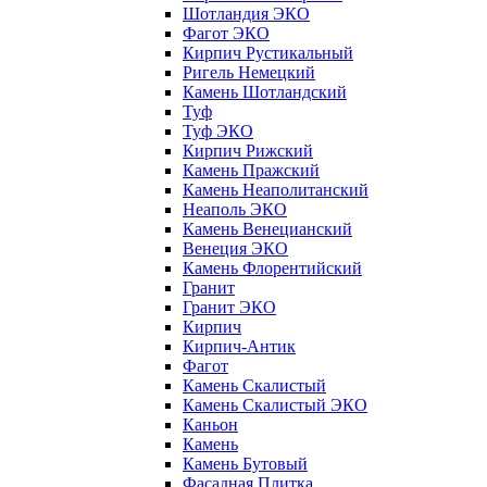
Шотландия ЭКО
Фагот ЭКО
Кирпич Рустикальный
Ригель Немецкий
Камень Шотландский
Туф
Туф ЭКО
Кирпич Рижский
Камень Пражский
Камень Неаполитанский
Неаполь ЭКО
Камень Венецианский
Венеция ЭКО
Камень Флорентийский
Гранит
Гранит ЭКО
Кирпич
Кирпич-Антик
Фагот
Камень Скалистый
Камень Скалистый ЭКО
Каньон
Камень
Камень Бутовый
Фасадная Плитка