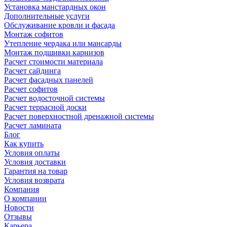
Установка манстардных окон
Дополнительные услуги
Обслуживание кровли и фасада
Монтаж софитов
Утепление чердака или мансарды
Монтаж подшивки карнизов
Расчет стоимости материала
Расчет сайдинга
Расчет фасадных панелей
Расчет софитов
Расчет водосточной системы
Расчет террасной доски
Расчет поверхностной дренажной системы
Расчет ламината
Блог
Как купить
Условия оплаты
Условия доставки
Гарантия на товар
Условия возврата
Компания
О компании
Новости
Отзывы
Карьера