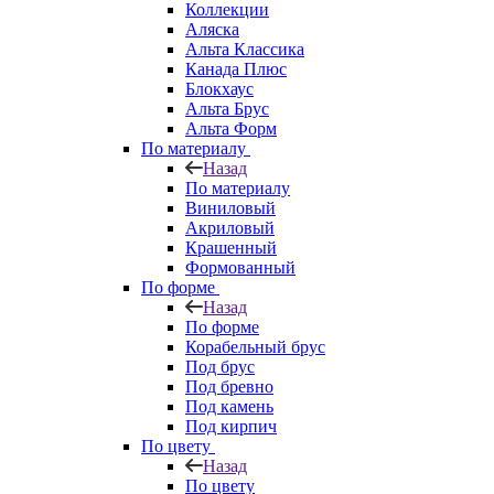
Коллекции
Аляска
Альта Классика
Канада Плюс
Блокхаус
Альта Брус
Альта Форм
По материалу
Назад
По материалу
Виниловый
Акриловый
Крашенный
Формованный
По форме
Назад
По форме
Корабельный брус
Под брус
Под бревно
Под камень
Под кирпич
По цвету
Назад
По цвету