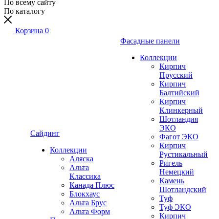
По всему сайту
По каталогу
Корзина
0
Фасадные панели
Коллекции
Кирпич
Прусский
Кирпич
Балтийский
Кирпич
Клинкерный
Шотландия
ЭКО
Сайдинг
Фагот ЭКО
Кирпич
Коллекции
Рустикальный
Аляска
Ригель
Альта
Немецкий
Классика
Камень
Канада Плюс
Шотландский
Блокхаус
Туф
Альта Брус
Туф ЭКО
Альта Форм
Кирпич