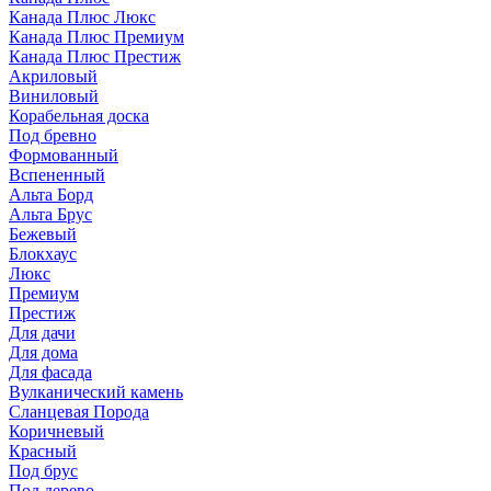
Канада Плюс Люкс
Канада Плюс Премиум
Канада Плюс Престиж
Акриловый
Виниловый
Корабельная доска
Под бревно
Формованный
Вспененный
Альта Борд
Альта Брус
Бежевый
Блокхаус
Люкс
Премиум
Престиж
Для дачи
Для дома
Для фасада
Вулканический камень
Сланцевая Порода
Коричневый
Красный
Под брус
Под дерево