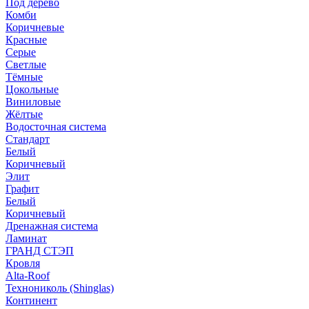
Под дерево
Комби
Коричневые
Красные
Серые
Светлые
Тёмные
Цокольные
Виниловые
Жёлтые
Водосточная система
Стандарт
Белый
Коричневый
Элит
Графит
Белый
Коричневый
Дренажная система
Ламинат
ГРАНД СТЭП
Кровля
Alta-Roof
Технониколь (Shinglas)
Континент