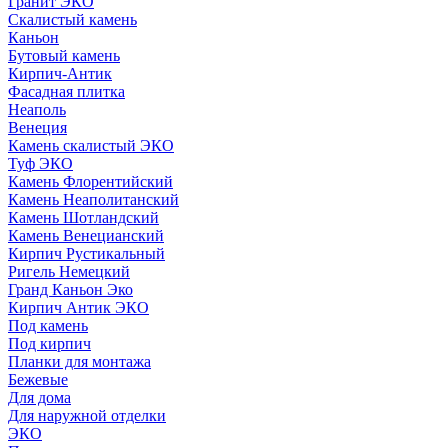
Гранит ЭКО
Скалистый камень
Каньон
Бутовый камень
Кирпич-Антик
Фасадная плитка
Неаполь
Венеция
Камень скалистый ЭКО
Туф ЭКО
Камень Флорентийский
Камень Неаполитанский
Камень Шотландский
Камень Венецианский
Кирпич Рустикальный
Ригель Немецкий
Гранд Каньон Эко
Кирпич Антик ЭКО
Под камень
Под кирпич
Планки для монтажа
Бежевые
Для дома
Для наружной отделки
ЭКO