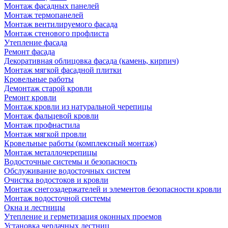
Монтаж фасадных панелей
Монтаж термопанелей
Монтаж вентилируемого фасада
Монтаж стенового профлиста
Утепление фасада
Ремонт фасада
Декоративная облицовка фасада (камень, кирпич)
Монтаж мягкой фасадной плитки
Кровельные работы
Демонтаж старой кровли
Ремонт кровли
Монтаж кровли из натуральной черепицы
Монтаж фальцевой кровли
Монтаж профнастила
Монтаж мягкой провли
Кровельные работы (комплексный монтаж)
Монтаж металлочерепицы
Водосточные системы и безопасность
Обслуживание водосточных систем
Очистка водостоков и кровли
Монтаж снегозадержателей и элементов безопасности кровли
Монтаж водосточной системы
Окна и лестницы
Утепление и герметизация оконных проемов
Установка чердачных лестниц