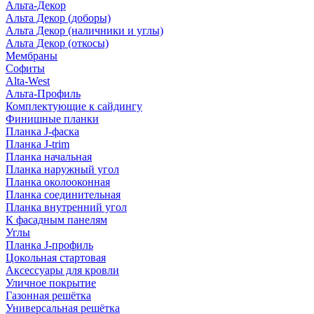
Альта-Декор
Альта Декор (доборы)
Альта Декор (наличники и углы)
Альта Декор (откосы)
Мембраны
Софиты
Alta-West
Альта-Профиль
Комплектующие к сайдингу
Финишные планки
Планка J-фаска
Планка J-trim
Планка начальная
Планка наружный угол
Планка околооконная
Планка соединительная
Планка внутренний угол
К фасадным панелям
Углы
Планка J-профиль
Цокольная стартовая
Аксессуары для кровли
Уличное покрытие
Газонная решётка
Универсальная решётка