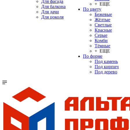
Для фасада
+ ЕЩЕ
Для балкона
По цвету
Для дачи
Бежевые
Для цоколя
Жёлтые
Светлые
Красные
Серые
Комби
Тёмные
+ ЕЩЕ
По форме
Под камень
Под кирпич
Под дерево