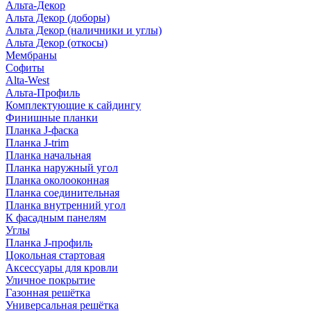
Альта-Декор
Альта Декор (доборы)
Альта Декор (наличники и углы)
Альта Декор (откосы)
Мембраны
Софиты
Alta-West
Альта-Профиль
Комплектующие к сайдингу
Финишные планки
Планка J-фаска
Планка J-trim
Планка начальная
Планка наружный угол
Планка околооконная
Планка соединительная
Планка внутренний угол
К фасадным панелям
Углы
Планка J-профиль
Цокольная стартовая
Аксессуары для кровли
Уличное покрытие
Газонная решётка
Универсальная решётка