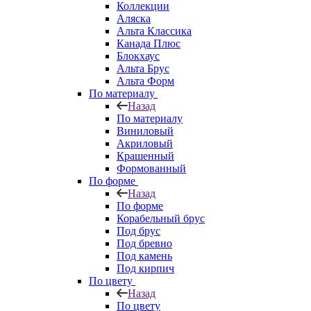
Коллекции
Аляска
Альта Классика
Канада Плюс
Блокхаус
Альта Брус
Альта Форм
По материалу
Назад
По материалу
Виниловый
Акриловый
Крашенный
Формованный
По форме
Назад
По форме
Корабельный брус
Под брус
Под бревно
Под камень
Под кирпич
По цвету
Назад
По цвету