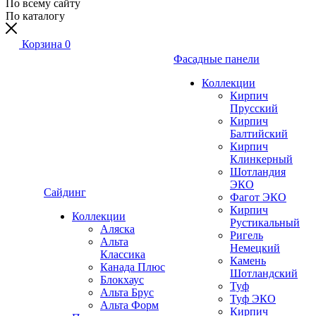
По всему сайту
По каталогу
Корзина
0
Фасадные панели
Коллекции
Кирпич
Прусский
Кирпич
Балтийский
Кирпич
Клинкерный
Шотландия
ЭКО
Сайдинг
Фагот ЭКО
Кирпич
Коллекции
Рустикальный
Аляска
Ригель
Альта
Немецкий
Классика
Камень
Канада Плюс
Шотландский
Блокхаус
Туф
Альта Брус
Туф ЭКО
Альта Форм
Кирпич