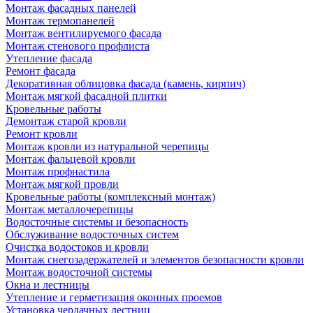
Монтаж фасадных панелей
Монтаж термопанелей
Монтаж вентилируемого фасада
Монтаж стенового профлиста
Утепление фасада
Ремонт фасада
Декоративная облицовка фасада (камень, кирпич)
Монтаж мягкой фасадной плитки
Кровельные работы
Демонтаж старой кровли
Ремонт кровли
Монтаж кровли из натуральной черепицы
Монтаж фальцевой кровли
Монтаж профнастила
Монтаж мягкой провли
Кровельные работы (комплексный монтаж)
Монтаж металлочерепицы
Водосточные системы и безопасность
Обслуживание водосточных систем
Очистка водостоков и кровли
Монтаж снегозадержателей и элементов безопасности кровли
Монтаж водосточной системы
Окна и лестницы
Утепление и герметизация оконных проемов
Установка чердачных лестниц