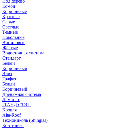
Под дерево
Комби
Коричневые
Красные
Серые
Светлые
Тёмные
Цокольные
Виниловые
Жёлтые
Водосточная система
Стандарт
Белый
Коричневый
Элит
Графит
Белый
Коричневый
Дренажная система
Ламинат
ГРАНД СТЭП
Кровля
Alta-Roof
Технониколь (Shinglas)
Континент