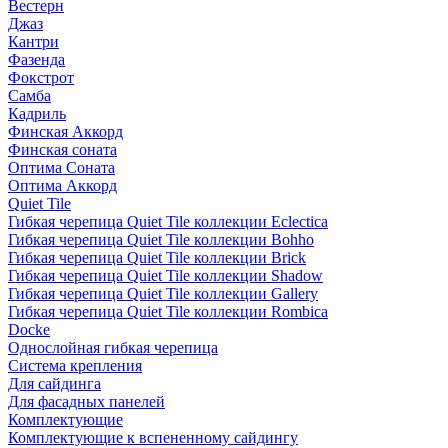
Вестерн
Джаз
Кантри
Фазенда
Фокстрот
Самба
Кадриль
Финская Аккорд
Финская соната
Оптима Соната
Оптима Аккорд
Quiet Tile
Гибкая черепица Quiet Tile коллекции Eclectica
Гибкая черепица Quiet Tile коллекции Bohho
Гибкая черепица Quiet Tile коллекции Brick
Гибкая черепица Quiet Tile коллекции Shadow
Гибкая черепица Quiet Tile коллекции Gallery
Гибкая черепица Quiet Tile коллекции Rombica
Docke
Однослойная гибкая черепица
Система крепления
Для сайдинга
Для фасадных панелей
Комплектующие
Комплектующие к вспененному сайдингу