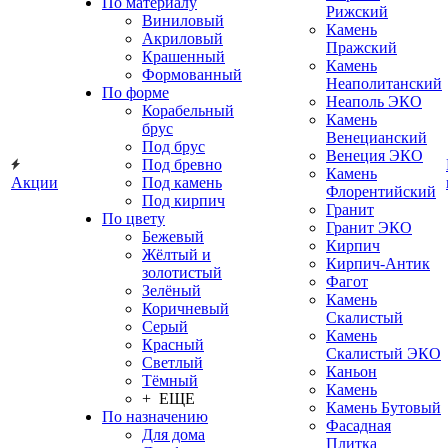
По материалу
Рижский
Виниловый
Камень
Акриловый
Пражский
Крашенный
Камень
Формованный
Неаполитанский
По форме
Неаполь ЭКО
Корабельный
Камень
брус
Венецианский
Под брус
Венеция ЭКО
Под бревно
Камень
Акции
Под камень
Флорентийский
Под кирпич
Гранит
По цвету
Гранит ЭКО
Бежевый
Кирпич
Жёлтый и
Кирпич-Антик
золотистый
Фагот
Зелёный
Камень
Коричневый
Скалистый
Серый
Камень
Красный
Скалистый ЭКО
Светлый
Каньон
Тёмный
Камень
+ ЕЩЕ
Камень Бутовый
По назначению
Фасадная
Для дома
Плитка