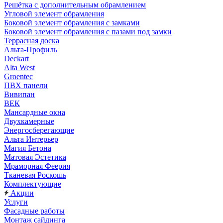
Решётка с дополнительным обрамлением
Угловой элемент обрамления
Боковой элемент обрамления с замками
Боковой элемент обрамления с пазами под замки
Террасная доска
Альта-Профиль
Deckart
Alta West
Groentec
ПВХ панели
Вивипан
ВЕК
Мансардные окна
Двухкамерные
Энергосберегающие
Альта Интерьер
Магия Бетона
Матовая Эстетика
Мраморная Феерия
Тканевая Роскошь
Комплектующие
Акции
Услуги
Фасадные работы
Монтаж сайдинга