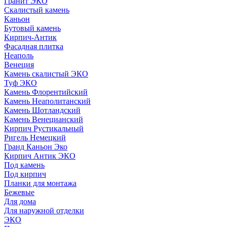
Гранит ЭКО
Скалистый камень
Каньон
Бутовый камень
Кирпич-Антик
Фасадная плитка
Неаполь
Венеция
Камень скалистый ЭКО
Туф ЭКО
Камень Флорентийский
Камень Неаполитанский
Камень Шотландский
Камень Венецианский
Кирпич Рустикальный
Ригель Немецкий
Гранд Каньон Эко
Кирпич Антик ЭКО
Под камень
Под кирпич
Планки для монтажа
Бежевые
Для дома
Для наружной отделки
ЭКO