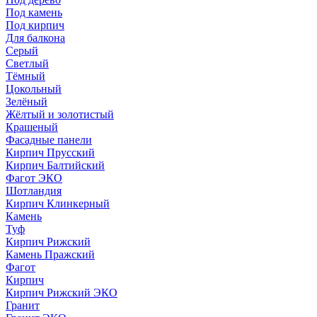
Под камень
Под кирпич
Для балкона
Серый
Светлый
Тёмный
Цокольный
Зелёный
Жёлтый и золотистый
Крашеный
Фасадные панели
Кирпич Прусский
Кирпич Балтийский
Фагот ЭКО
Шотландия
Кирпич Клинкерный
Камень
Туф
Кирпич Рижский
Камень Пражский
Фагот
Кирпич
Кирпич Рижский ЭКО
Гранит