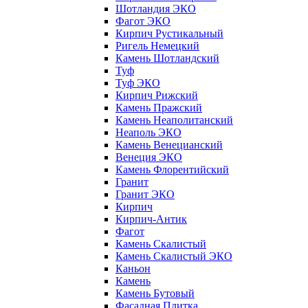
Шотландия ЭКО
Фагот ЭКО
Кирпич Рустикальный
Ригель Немецкий
Камень Шотландский
Туф
Туф ЭКО
Кирпич Рижский
Камень Пражский
Камень Неаполитанский
Неаполь ЭКО
Камень Венецианский
Венеция ЭКО
Камень Флорентийский
Гранит
Гранит ЭКО
Кирпич
Кирпич-Антик
Фагот
Камень Скалистый
Камень Скалистый ЭКО
Каньон
Камень
Камень Бутовый
Фасадная Плитка