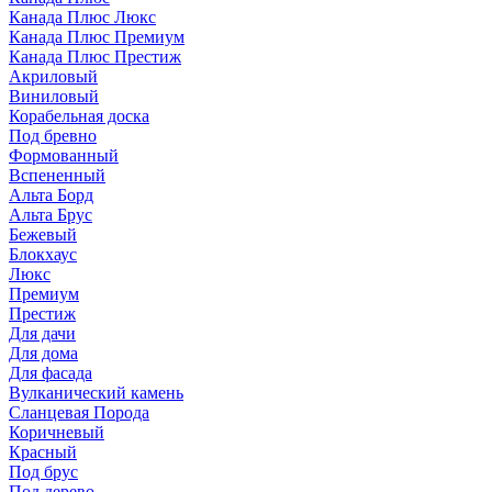
Канада Плюс Люкс
Канада Плюс Премиум
Канада Плюс Престиж
Акриловый
Виниловый
Корабельная доска
Под бревно
Формованный
Вспененный
Альта Борд
Альта Брус
Бежевый
Блокхаус
Люкс
Премиум
Престиж
Для дачи
Для дома
Для фасада
Вулканический камень
Сланцевая Порода
Коричневый
Красный
Под брус
Под дерево