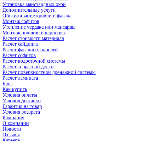
Установка манстардных окон
Дополнительные услуги
Обслуживание кровли и фасада
Монтаж софитов
Утепление чердака или мансарды
Монтаж подшивки карнизов
Расчет стоимости материала
Расчет сайдинга
Расчет фасадных панелей
Расчет софитов
Расчет водосточной системы
Расчет террасной доски
Расчет поверхностной дренажной системы
Расчет ламината
Блог
Как купить
Условия оплаты
Условия доставки
Гарантия на товар
Условия возврата
Компания
О компании
Новости
Отзывы
Карьера