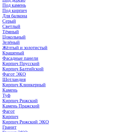
Под камень
Под кирпич
Для балкона
Серый
Светлый
Тёмный
Цокольный
Зелёный
Жёлтый и золотистый
Крашеный
Фасадные панели
Кирпич Прусский
Кирпич Балтийский
Фагот ЭКО
Шотландия
Кирпич Клинкерный
Камень
Туф
Кирпич Рижский
Камень Пражский
Фагот
Кирпич
Кирпич Рижский ЭКО
Гранит