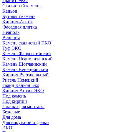
Гранит ЭКО
Скалистый камень
Каньон
Бутовый камень
Кирпич-Антик
Фасадная плитка
Неаполь
Венеция
Камень скалистый ЭКО
Туф ЭКО
Камень Флорентийский
Камень Неаполитанский
Камень Шотландский
Камень Венецианский
Кирпич Рустикальный
Ригель Немецкий
Гранд Каньон Эко
Кирпич Антик ЭКО
Под камень
Под кирпич
Планки для монтажа
Бежевые
Для дома
Для наружной отделки
ЭКO