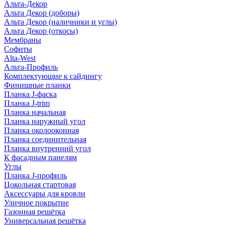
Альта-Декор
Альта Декор (доборы)
Альта Декор (наличники и углы)
Альта Декор (откосы)
Мембраны
Софиты
Alta-West
Альта-Профиль
Комплектующие к сайдингу
Финишные планки
Планка J-фаска
Планка J-trim
Планка начальная
Планка наружный угол
Планка околооконная
Планка соединительная
Планка внутренний угол
К фасадным панелям
Углы
Планка J-профиль
Цокольная стартовая
Аксессуары для кровли
Уличное покрытие
Газонная решётка
Универсальная решётка