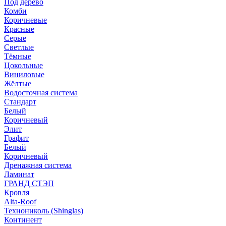
Под дерево
Комби
Коричневые
Красные
Серые
Светлые
Тёмные
Цокольные
Виниловые
Жёлтые
Водосточная система
Стандарт
Белый
Коричневый
Элит
Графит
Белый
Коричневый
Дренажная система
Ламинат
ГРАНД СТЭП
Кровля
Alta-Roof
Технониколь (Shinglas)
Континент