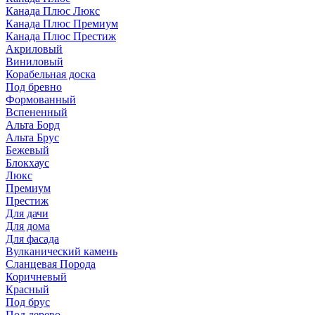
Канада Плюс Люкс
Канада Плюс Премиум
Канада Плюс Престиж
Акриловый
Виниловый
Корабельная доска
Под бревно
Формованный
Вспененный
Альта Борд
Альта Брус
Бежевый
Блокхаус
Люкс
Премиум
Престиж
Для дачи
Для дома
Для фасада
Вулканический камень
Сланцевая Порода
Коричневый
Красный
Под брус
Под дерево