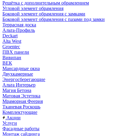
Решётка с дополнительным обрамлением
Угловой элемент обрамления
Боковой элемент обрамления с замками
Боковой элемент обрамления с пазами под замки
Террасная доска
Альта-Профиль
Deckart
Alta West
Groentec
ПВХ панели
Вивипан
ВЕК
Мансардные окна
Двухкамерные
Энергосберегающие
Альта Интерьер
Магия Бетона
Матовая Эстетика
Мраморная Феерия
Тканевая Роскошь
Комплектующие
Акции
Услуги
Фасадные работы
Монтаж сайдинга