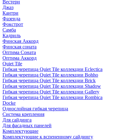
Вестерн
Джаз
Кантри
Фазенда
Фокстрот
Самба
Кадриль
Финская Аккорд
Финская соната
Оптима Соната
Оптима Аккорд
Quiet Tile
Гибкая черепица Quiet Tile коллекции Eclectica
Гибкая черепица Quiet Tile коллекции Bohho
Гибкая черепица Quiet Tile коллекции Brick
Гибкая черепица Quiet Tile коллекции Shadow
Гибкая черепица Quiet Tile коллекции Gallery
Гибкая черепица Quiet Tile коллекции Rombica
Docke
Однослойная гибкая черепица
Система крепления
Для сайдинга
Для фасадных панелей
Комплектующие
Комплектующие к вспененному сайдингу