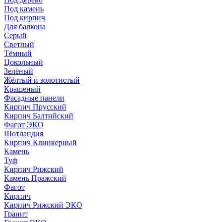
Под камень
Под кирпич
Для балкона
Серый
Светлый
Тёмный
Цокольный
Зелёный
Жёлтый и золотистый
Крашеный
Фасадные панели
Кирпич Прусский
Кирпич Балтийский
Фагот ЭКО
Шотландия
Кирпич Клинкерный
Камень
Туф
Кирпич Рижский
Камень Пражский
Фагот
Кирпич
Кирпич Рижский ЭКО
Гранит