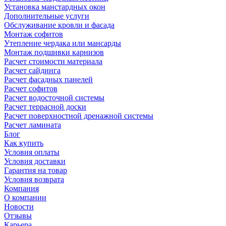
Установка манстардных окон
Дополнительные услуги
Обслуживание кровли и фасада
Монтаж софитов
Утепление чердака или мансарды
Монтаж подшивки карнизов
Расчет стоимости материала
Расчет сайдинга
Расчет фасадных панелей
Расчет софитов
Расчет водосточной системы
Расчет террасной доски
Расчет поверхностной дренажной системы
Расчет ламината
Блог
Как купить
Условия оплаты
Условия доставки
Гарантия на товар
Условия возврата
Компания
О компании
Новости
Отзывы
Карьера