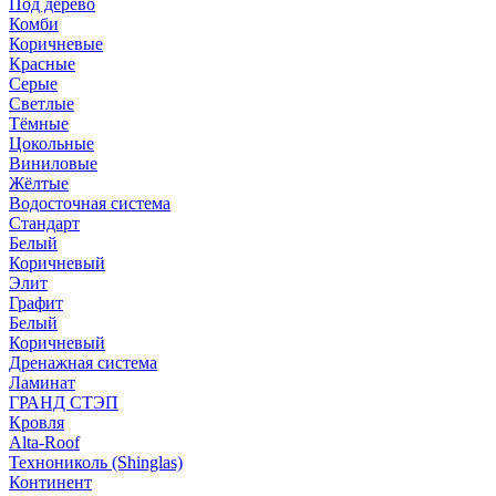
Под дерево
Комби
Коричневые
Красные
Серые
Светлые
Тёмные
Цокольные
Виниловые
Жёлтые
Водосточная система
Стандарт
Белый
Коричневый
Элит
Графит
Белый
Коричневый
Дренажная система
Ламинат
ГРАНД СТЭП
Кровля
Alta-Roof
Технониколь (Shinglas)
Континент