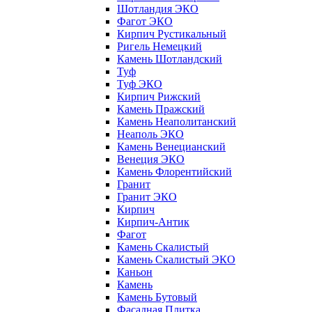
Шотландия ЭКО
Фагот ЭКО
Кирпич Рустикальный
Ригель Немецкий
Камень Шотландский
Туф
Туф ЭКО
Кирпич Рижский
Камень Пражский
Камень Неаполитанский
Неаполь ЭКО
Камень Венецианский
Венеция ЭКО
Камень Флорентийский
Гранит
Гранит ЭКО
Кирпич
Кирпич-Антик
Фагот
Камень Скалистый
Камень Скалистый ЭКО
Каньон
Камень
Камень Бутовый
Фасадная Плитка