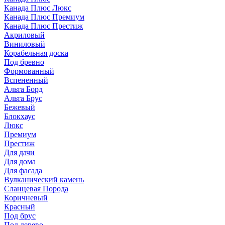
Канада Плюс Люкс
Канада Плюс Премиум
Канада Плюс Престиж
Акриловый
Виниловый
Корабельная доска
Под бревно
Формованный
Вспененный
Альта Борд
Альта Брус
Бежевый
Блокхаус
Люкс
Премиум
Престиж
Для дачи
Для дома
Для фасада
Вулканический камень
Сланцевая Порода
Коричневый
Красный
Под брус
Под дерево