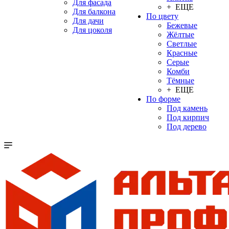
Для фасада
+ ЕЩЕ
Для балкона
По цвету
Для дачи
Бежевые
Для цоколя
Жёлтые
Светлые
Красные
Серые
Комби
Тёмные
+ ЕЩЕ
По форме
Под камень
Под кирпич
Под дерево