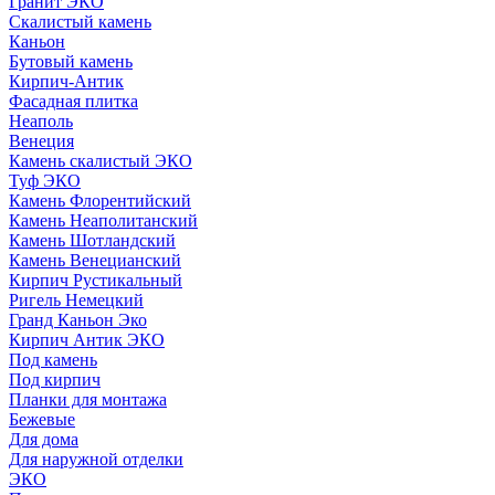
Гранит ЭКО
Скалистый камень
Каньон
Бутовый камень
Кирпич-Антик
Фасадная плитка
Неаполь
Венеция
Камень скалистый ЭКО
Туф ЭКО
Камень Флорентийский
Камень Неаполитанский
Камень Шотландский
Камень Венецианский
Кирпич Рустикальный
Ригель Немецкий
Гранд Каньон Эко
Кирпич Антик ЭКО
Под камень
Под кирпич
Планки для монтажа
Бежевые
Для дома
Для наружной отделки
ЭКO