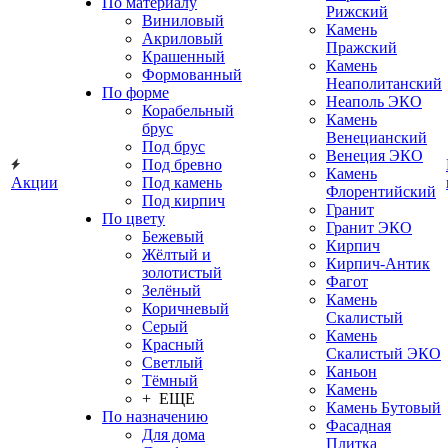
По материалу
Рижский
Виниловый
Камень
Акриловый
Пражский
Крашенный
Камень
Формованный
Неаполитанский
По форме
Неаполь ЭКО
Корабельный
Камень
брус
Венецианский
Под брус
Венеция ЭКО
Под бревно
Камень
Акции
Под камень
Флорентийский
Под кирпич
Гранит
По цвету
Гранит ЭКО
Бежевый
Кирпич
Жёлтый и
Кирпич-Антик
золотистый
Фагот
Зелёный
Камень
Коричневый
Скалистый
Серый
Камень
Красный
Скалистый ЭКО
Светлый
Каньон
Тёмный
Камень
+ ЕЩЕ
Камень Бутовый
По назначению
Фасадная
Для дома
Плитка