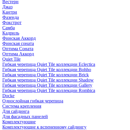
Вестерн
Джаз
Кантри
Фазенда
Фокстрот
Самба
Кадриль
Финская Аккорд
Финская соната
Оптима Соната
Оптима Аккорд
Quiet Tile
Гибкая черепица Quiet Tile коллекции Eclectica
Гибкая черепица Quiet Tile коллекции Bohho
Гибкая черепица Quiet Tile коллекции Brick
Гибкая черепица Quiet Tile коллекции Shadow
Гибкая черепица Quiet Tile коллекции Gallery
Гибкая черепица Quiet Tile коллекции Rombica
Docke
Однослойная гибкая черепица
Система крепления
Для сайдинга
Для фасадных панелей
Комплектующие
Комплектующие к вспененному сайдингу