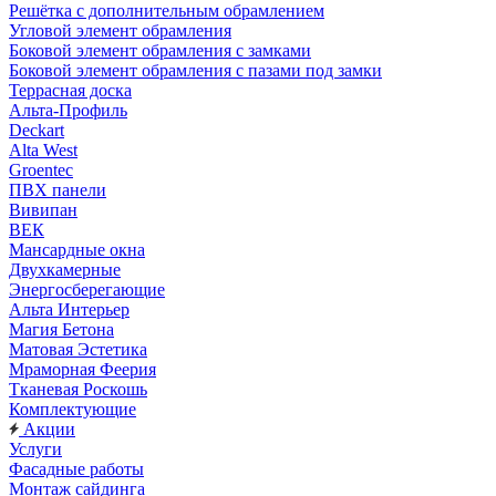
Решётка с дополнительным обрамлением
Угловой элемент обрамления
Боковой элемент обрамления с замками
Боковой элемент обрамления с пазами под замки
Террасная доска
Альта-Профиль
Deckart
Alta West
Groentec
ПВХ панели
Вивипан
ВЕК
Мансардные окна
Двухкамерные
Энергосберегающие
Альта Интерьер
Магия Бетона
Матовая Эстетика
Мраморная Феерия
Тканевая Роскошь
Комплектующие
Акции
Услуги
Фасадные работы
Монтаж сайдинга