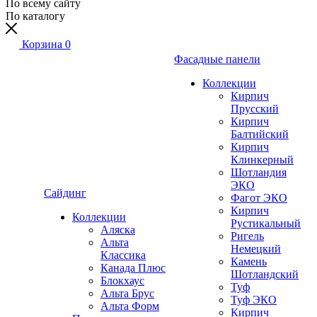
По всему сайту
По каталогу
Корзина
0
Фасадные панели
Коллекции
Кирпич
Прусский
Кирпич
Балтийский
Кирпич
Клинкерный
Шотландия
ЭКО
Сайдинг
Фагот ЭКО
Кирпич
Коллекции
Рустикальный
Аляска
Ригель
Альта
Немецкий
Классика
Камень
Канада Плюс
Шотландский
Блокхаус
Туф
Альта Брус
Туф ЭКО
Альта Форм
Кирпич