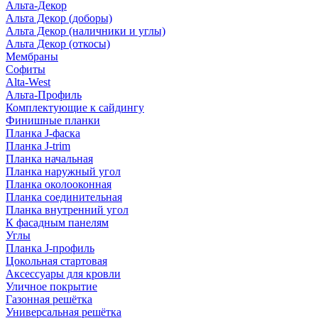
Альта-Декор
Альта Декор (доборы)
Альта Декор (наличники и углы)
Альта Декор (откосы)
Мембраны
Софиты
Alta-West
Альта-Профиль
Комплектующие к сайдингу
Финишные планки
Планка J-фаска
Планка J-trim
Планка начальная
Планка наружный угол
Планка околооконная
Планка соединительная
Планка внутренний угол
К фасадным панелям
Углы
Планка J-профиль
Цокольная стартовая
Аксессуары для кровли
Уличное покрытие
Газонная решётка
Универсальная решётка