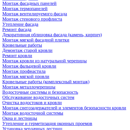
Монтаж фасадных панелей
Монтаж термопанелей
Монтаж вентилируемого фасада
Монтаж стенового профлиста
Утепление фасада
Ремонт фасада
Декоративная облицовка фасада (камень, кирпич)
Монтаж мягкой фасадной плитки
Кровельные работы
Демонтаж старой кровли
Ремонт кровли
Монтаж кровли из натуральной черепицы
Монтаж фальцевой кровли
Монтаж профнастила
Монтаж мягкой провли
Кровельные работы (комплексный монтаж)
Монтаж металлочерепицы
Водосточные системы и безопасность
Обслуживание водосточных систем
Очистка водостоков и кровли
Монтаж снегозадержателей и элементов безопасности кровли
Монтаж водосточной системы
Окна и лестницы
Утепление и герметизация оконных проемов
Установка чердачных лестниц