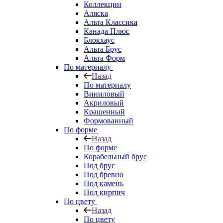
Коллекции
Аляска
Альта Классика
Канада Плюс
Блокхаус
Альта Брус
Альта Форм
По материалу
Назад
По материалу
Виниловый
Акриловый
Крашенный
Формованный
По форме
Назад
По форме
Корабельный брус
Под брус
Под бревно
Под камень
Под кирпич
По цвету
Назад
По цвету