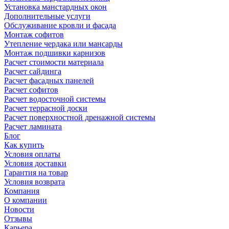
Установка манстардных окон
Дополнительные услуги
Обслуживание кровли и фасада
Монтаж софитов
Утепление чердака или мансарды
Монтаж подшивки карнизов
Расчет стоимости материала
Расчет сайдинга
Расчет фасадных панелей
Расчет софитов
Расчет водосточной системы
Расчет террасной доски
Расчет поверхностной дренажной системы
Расчет ламината
Блог
Как купить
Условия оплаты
Условия доставки
Гарантия на товар
Условия возврата
Компания
О компании
Новости
Отзывы
Карьера