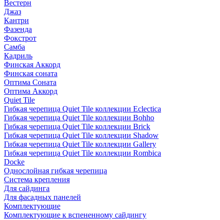
Вестерн
Джаз
Кантри
Фазенда
Фокстрот
Самба
Кадриль
Финская Аккорд
Финская соната
Оптима Соната
Оптима Аккорд
Quiet Tile
Гибкая черепица Quiet Tile коллекции Eclectica
Гибкая черепица Quiet Tile коллекции Bohho
Гибкая черепица Quiet Tile коллекции Brick
Гибкая черепица Quiet Tile коллекции Shadow
Гибкая черепица Quiet Tile коллекции Gallery
Гибкая черепица Quiet Tile коллекции Rombica
Docke
Однослойная гибкая черепица
Система крепления
Для сайдинга
Для фасадных панелей
Комплектующие
Комплектующие к вспененному сайдингу