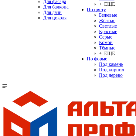
Для фасада
+ ЕЩЕ
Для балкона
По цвету
Для дачи
Бежевые
Для цоколя
Жёлтые
Светлые
Красные
Серые
Комби
Тёмные
+ ЕЩЕ
По форме
Под камень
Под кирпич
Под дерево