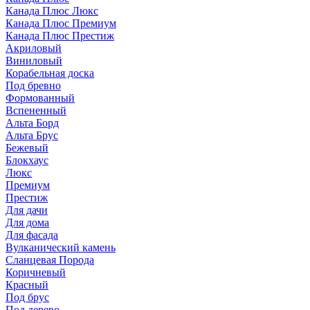
Канада Плюс Люкс
Канада Плюс Премиум
Канада Плюс Престиж
Акриловый
Виниловый
Корабельная доска
Под бревно
Формованный
Вспененный
Альта Борд
Альта Брус
Бежевый
Блокхаус
Люкс
Премиум
Престиж
Для дачи
Для дома
Для фасада
Вулканический камень
Сланцевая Порода
Коричневый
Красный
Под брус
Под дерево