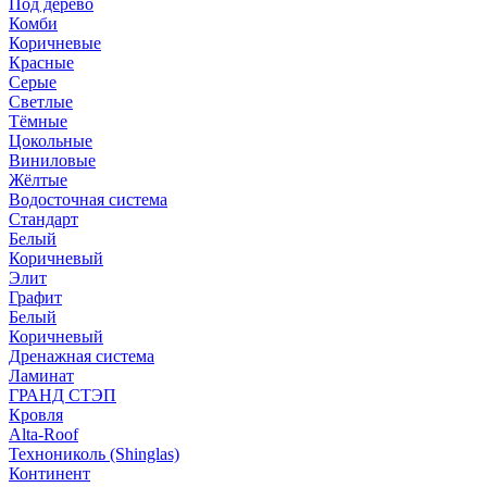
Под дерево
Комби
Коричневые
Красные
Серые
Светлые
Тёмные
Цокольные
Виниловые
Жёлтые
Водосточная система
Стандарт
Белый
Коричневый
Элит
Графит
Белый
Коричневый
Дренажная система
Ламинат
ГРАНД СТЭП
Кровля
Alta-Roof
Технониколь (Shinglas)
Континент