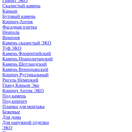
Гранит ЭКО
Скалистый камень
Каньон
Бутовый камень
Кирпич-Антик
Фасадная плитка
Неаполь
Венеция
Камень скалистый ЭКО
Туф ЭКО
Камень Флорентийский
Камень Неаполитанский
Камень Шотландский
Камень Венецианский
Кирпич Рустикальный
Ригель Немецкий
Гранд Каньон Эко
Кирпич Антик ЭКО
Под камень
Под кирпич
Планки для монтажа
Бежевые
Для дома
Для наружной отделки
ЭКO