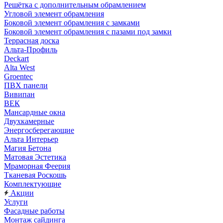
Решётка с дополнительным обрамлением
Угловой элемент обрамления
Боковой элемент обрамления с замками
Боковой элемент обрамления с пазами под замки
Террасная доска
Альта-Профиль
Deckart
Alta West
Groentec
ПВХ панели
Вивипан
ВЕК
Мансардные окна
Двухкамерные
Энергосберегающие
Альта Интерьер
Магия Бетона
Матовая Эстетика
Мраморная Феерия
Тканевая Роскошь
Комплектующие
Акции
Услуги
Фасадные работы
Монтаж сайдинга