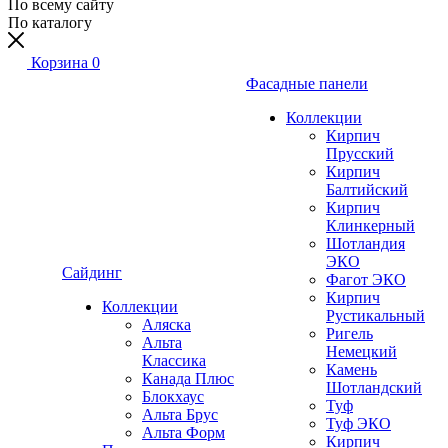
По всему сайту
По каталогу
Корзина
0
Фасадные панели
Коллекции
Кирпич
Прусский
Кирпич
Балтийский
Кирпич
Клинкерный
Шотландия
ЭКО
Сайдинг
Фагот ЭКО
Кирпич
Коллекции
Рустикальный
Аляска
Ригель
Альта
Немецкий
Классика
Камень
Канада Плюс
Шотландский
Блокхаус
Туф
Альта Брус
Туф ЭКО
Альта Форм
Кирпич