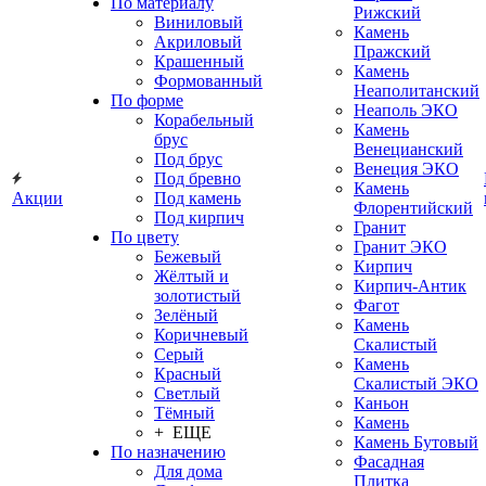
По материалу
Рижский
Виниловый
Камень
Акриловый
Пражский
Крашенный
Камень
Формованный
Неаполитанский
По форме
Неаполь ЭКО
Корабельный
Камень
брус
Венецианский
Под брус
Венеция ЭКО
Под бревно
Камень
Акции
Под камень
Флорентийский
Под кирпич
Гранит
По цвету
Гранит ЭКО
Бежевый
Кирпич
Жёлтый и
Кирпич-Антик
золотистый
Фагот
Зелёный
Камень
Коричневый
Скалистый
Серый
Камень
Красный
Скалистый ЭКО
Светлый
Каньон
Тёмный
Камень
+ ЕЩЕ
Камень Бутовый
По назначению
Фасадная
Для дома
Плитка