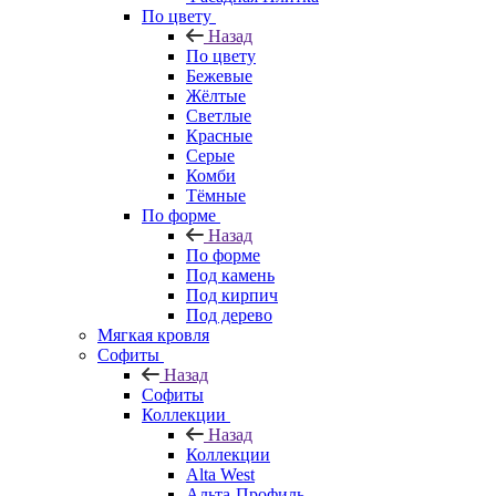
По цвету
Назад
По цвету
Бежевые
Жёлтые
Светлые
Красные
Серые
Комби
Тёмные
По форме
Назад
По форме
Под камень
Под кирпич
Под дерево
Мягкая кровля
Софиты
Назад
Софиты
Коллекции
Назад
Коллекции
Alta West
Альта-Профиль