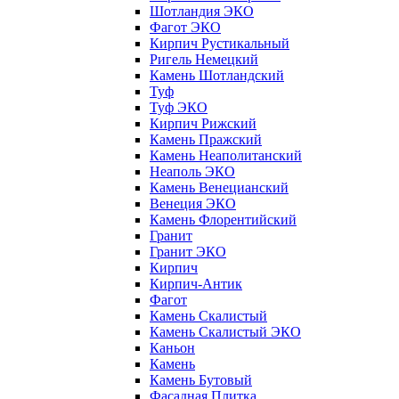
Шотландия ЭКО
Фагот ЭКО
Кирпич Рустикальный
Ригель Немецкий
Камень Шотландский
Туф
Туф ЭКО
Кирпич Рижский
Камень Пражский
Камень Неаполитанский
Неаполь ЭКО
Камень Венецианский
Венеция ЭКО
Камень Флорентийский
Гранит
Гранит ЭКО
Кирпич
Кирпич-Антик
Фагот
Камень Скалистый
Камень Скалистый ЭКО
Каньон
Камень
Камень Бутовый
Фасадная Плитка