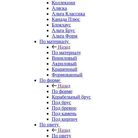
Коллекции
Аляска
Альта Классика
Канада Плюс
Блокхаус
Альта Брус
Альта Форм
По материалу
Назад
По материалу
Виниловый
Акриловый
Крашенный
Формованный
По форме
Назад
По форме
Корабельный брус
Под брус
Под бревно
Под камень
Под кирпич
По цвету
Назад
По цвету