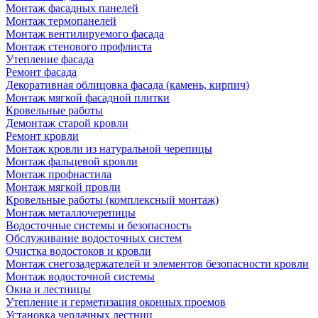
Монтаж фасадных панелей
Монтаж термопанелей
Монтаж вентилируемого фасада
Монтаж стенового профлиста
Утепление фасада
Ремонт фасада
Декоративная облицовка фасада (камень, кирпич)
Монтаж мягкой фасадной плитки
Кровельные работы
Демонтаж старой кровли
Ремонт кровли
Монтаж кровли из натуральной черепицы
Монтаж фальцевой кровли
Монтаж профнастила
Монтаж мягкой провли
Кровельные работы (комплексный монтаж)
Монтаж металлочерепицы
Водосточные системы и безопасность
Обслуживание водосточных систем
Очистка водостоков и кровли
Монтаж снегозадержателей и элементов безопасности кровли
Монтаж водосточной системы
Окна и лестницы
Утепление и герметизация оконных проемов
Установка чердачных лестниц