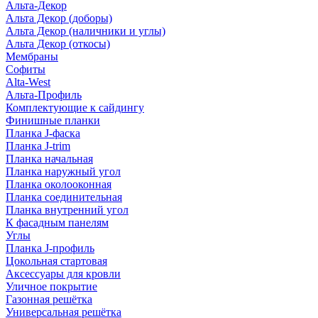
Альта-Декор
Альта Декор (доборы)
Альта Декор (наличники и углы)
Альта Декор (откосы)
Мембраны
Софиты
Alta-West
Альта-Профиль
Комплектующие к сайдингу
Финишные планки
Планка J-фаска
Планка J-trim
Планка начальная
Планка наружный угол
Планка околооконная
Планка соединительная
Планка внутренний угол
К фасадным панелям
Углы
Планка J-профиль
Цокольная стартовая
Аксессуары для кровли
Уличное покрытие
Газонная решётка
Универсальная решётка