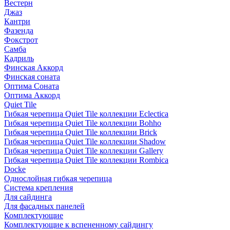
Вестерн
Джаз
Кантри
Фазенда
Фокстрот
Самба
Кадриль
Финская Аккорд
Финская соната
Оптима Соната
Оптима Аккорд
Quiet Tile
Гибкая черепица Quiet Tile коллекции Eclectica
Гибкая черепица Quiet Tile коллекции Bohho
Гибкая черепица Quiet Tile коллекции Brick
Гибкая черепица Quiet Tile коллекции Shadow
Гибкая черепица Quiet Tile коллекции Gallery
Гибкая черепица Quiet Tile коллекции Rombica
Docke
Однослойная гибкая черепица
Система крепления
Для сайдинга
Для фасадных панелей
Комплектующие
Комплектующие к вспененному сайдингу