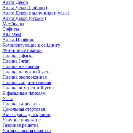
Альта-Декор
Альта Декор (доборы)
Альта Декор (наличники и углы)
Альта Декор (откосы)
Мембраны
Софиты
Alta-West
Альта-Профиль
Комплектующие к сайдингу
Финишные планки
Планка J-фаска
Планка J-trim
Планка начальная
Планка наружный угол
Планка околооконная
Планка соединительная
Планка внутренний угол
К фасадным панелям
Углы
Планка J-профиль
Цокольная стартовая
Аксессуары для кровли
Уличное покрытие
Газонная решётка
Универсальная решётка