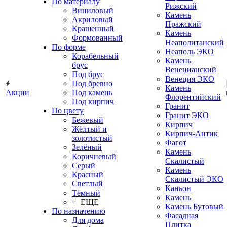
По материалу
Рижский
Виниловый
Камень
Акриловый
Пражский
Крашенный
Камень
Формованный
Неаполитанский
По форме
Неаполь ЭКО
Корабельный
Камень
брус
Венецианский
Под брус
Венеция ЭКО
Под бревно
Камень
Акции
Под камень
Флорентийский
Под кирпич
Гранит
По цвету
Гранит ЭКО
Бежевый
Кирпич
Жёлтый и
Кирпич-Антик
золотистый
Фагот
Зелёный
Камень
Коричневый
Скалистый
Серый
Камень
Красный
Скалистый ЭКО
Светлый
Каньон
Тёмный
Камень
+ ЕЩЕ
Камень Бутовый
По назначению
Фасадная
Для дома
Плитка