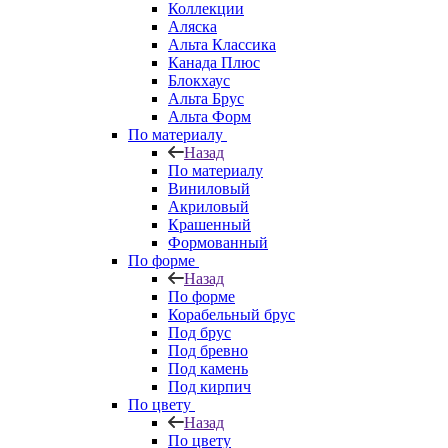
Коллекции
Аляска
Альта Классика
Канада Плюс
Блокхаус
Альта Брус
Альта Форм
По материалу
Назад
По материалу
Виниловый
Акриловый
Крашенный
Формованный
По форме
Назад
По форме
Корабельный брус
Под брус
Под бревно
Под камень
Под кирпич
По цвету
Назад
По цвету