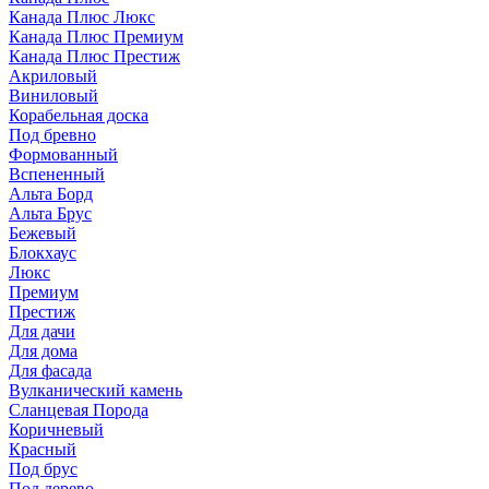
Канада Плюс Люкс
Канада Плюс Премиум
Канада Плюс Престиж
Акриловый
Виниловый
Корабельная доска
Под бревно
Формованный
Вспененный
Альта Борд
Альта Брус
Бежевый
Блокхаус
Люкс
Премиум
Престиж
Для дачи
Для дома
Для фасада
Вулканический камень
Сланцевая Порода
Коричневый
Красный
Под брус
Под дерево