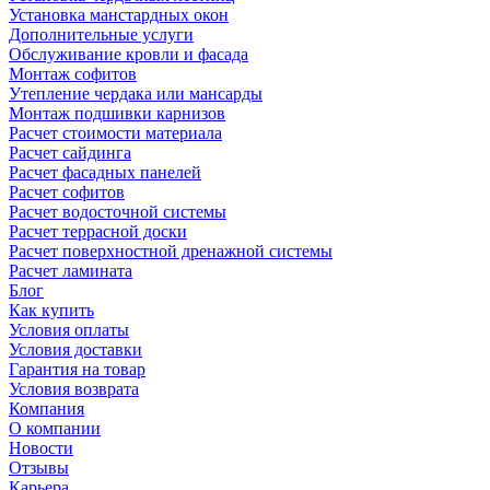
Установка манстардных окон
Дополнительные услуги
Обслуживание кровли и фасада
Монтаж софитов
Утепление чердака или мансарды
Монтаж подшивки карнизов
Расчет стоимости материала
Расчет сайдинга
Расчет фасадных панелей
Расчет софитов
Расчет водосточной системы
Расчет террасной доски
Расчет поверхностной дренажной системы
Расчет ламината
Блог
Как купить
Условия оплаты
Условия доставки
Гарантия на товар
Условия возврата
Компания
О компании
Новости
Отзывы
Карьера