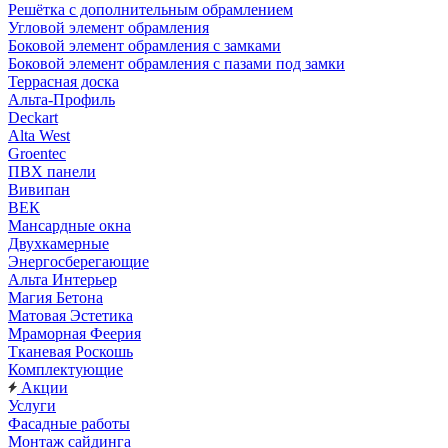
Решётка с дополнительным обрамлением
Угловой элемент обрамления
Боковой элемент обрамления с замками
Боковой элемент обрамления с пазами под замки
Террасная доска
Альта-Профиль
Deckart
Alta West
Groentec
ПВХ панели
Вивипан
ВЕК
Мансардные окна
Двухкамерные
Энергосберегающие
Альта Интерьер
Магия Бетона
Матовая Эстетика
Мраморная Феерия
Тканевая Роскошь
Комплектующие
Акции
Услуги
Фасадные работы
Монтаж сайдинга