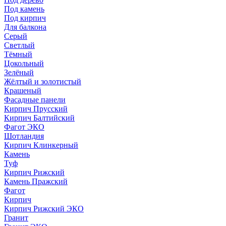
Под камень
Под кирпич
Для балкона
Серый
Светлый
Тёмный
Цокольный
Зелёный
Жёлтый и золотистый
Крашеный
Фасадные панели
Кирпич Прусский
Кирпич Балтийский
Фагот ЭКО
Шотландия
Кирпич Клинкерный
Камень
Туф
Кирпич Рижский
Камень Пражский
Фагот
Кирпич
Кирпич Рижский ЭКО
Гранит