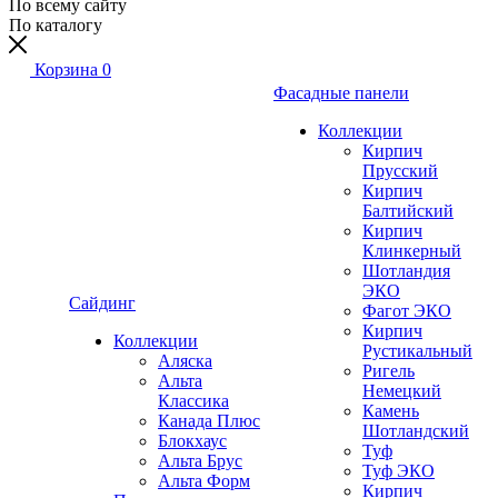
По всему сайту
По каталогу
Корзина
0
Фасадные панели
Коллекции
Кирпич
Прусский
Кирпич
Балтийский
Кирпич
Клинкерный
Шотландия
ЭКО
Сайдинг
Фагот ЭКО
Кирпич
Коллекции
Рустикальный
Аляска
Ригель
Альта
Немецкий
Классика
Камень
Канада Плюс
Шотландский
Блокхаус
Туф
Альта Брус
Туф ЭКО
Альта Форм
Кирпич