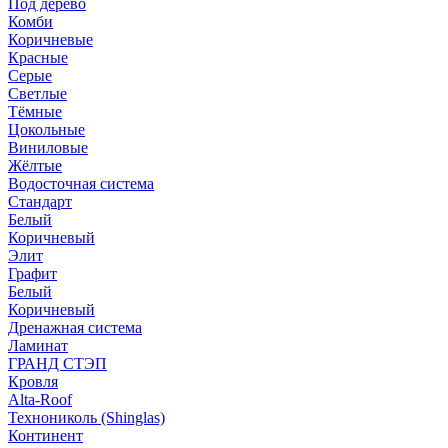
Под дерево
Комби
Коричневые
Красные
Серые
Светлые
Тёмные
Цокольные
Виниловые
Жёлтые
Водосточная система
Стандарт
Белый
Коричневый
Элит
Графит
Белый
Коричневый
Дренажная система
Ламинат
ГРАНД СТЭП
Кровля
Alta-Roof
Технониколь (Shinglas)
Континент