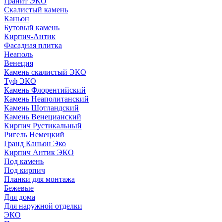
Гранит ЭКО
Скалистый камень
Каньон
Бутовый камень
Кирпич-Антик
Фасадная плитка
Неаполь
Венеция
Камень скалистый ЭКО
Туф ЭКО
Камень Флорентийский
Камень Неаполитанский
Камень Шотландский
Камень Венецианский
Кирпич Рустикальный
Ригель Немецкий
Гранд Каньон Эко
Кирпич Антик ЭКО
Под камень
Под кирпич
Планки для монтажа
Бежевые
Для дома
Для наружной отделки
ЭКO