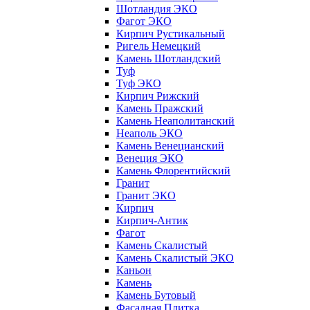
Шотландия ЭКО
Фагот ЭКО
Кирпич Рустикальный
Ригель Немецкий
Камень Шотландский
Туф
Туф ЭКО
Кирпич Рижский
Камень Пражский
Камень Неаполитанский
Неаполь ЭКО
Камень Венецианский
Венеция ЭКО
Камень Флорентийский
Гранит
Гранит ЭКО
Кирпич
Кирпич-Антик
Фагот
Камень Скалистый
Камень Скалистый ЭКО
Каньон
Камень
Камень Бутовый
Фасадная Плитка