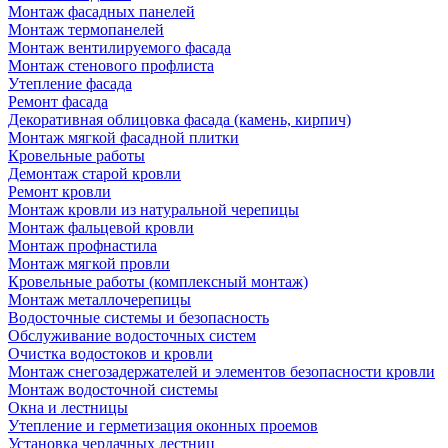
Монтаж фасадных панелей
Монтаж термопанелей
Монтаж вентилируемого фасада
Монтаж стенового профлиста
Утепление фасада
Ремонт фасада
Декоративная облицовка фасада (камень, кирпич)
Монтаж мягкой фасадной плитки
Кровельные работы
Демонтаж старой кровли
Ремонт кровли
Монтаж кровли из натуральной черепицы
Монтаж фальцевой кровли
Монтаж профнастила
Монтаж мягкой провли
Кровельные работы (комплексный монтаж)
Монтаж металлочерепицы
Водосточные системы и безопасность
Обслуживание водосточных систем
Очистка водостоков и кровли
Монтаж снегозадержателей и элементов безопасности кровли
Монтаж водосточной системы
Окна и лестницы
Утепление и герметизация оконных проемов
Установка чердачных лестниц