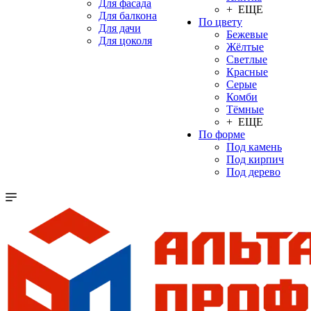
Для фасада
+ ЕЩЕ
Для балкона
По цвету
Для дачи
Бежевые
Для цоколя
Жёлтые
Светлые
Красные
Серые
Комби
Тёмные
+ ЕЩЕ
По форме
Под камень
Под кирпич
Под дерево