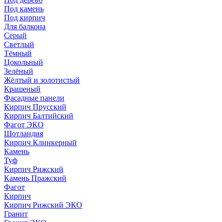
Под камень
Под кирпич
Для балкона
Серый
Светлый
Тёмный
Цокольный
Зелёный
Жёлтый и золотистый
Крашеный
Фасадные панели
Кирпич Прусский
Кирпич Балтийский
Фагот ЭКО
Шотландия
Кирпич Клинкерный
Камень
Туф
Кирпич Рижский
Камень Пражский
Фагот
Кирпич
Кирпич Рижский ЭКО
Гранит