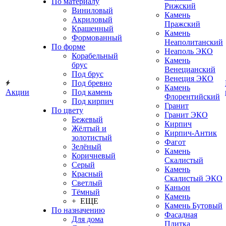
По материалу
Рижский
Виниловый
Камень
Акриловый
Пражский
Крашенный
Камень
Формованный
Неаполитанский
По форме
Неаполь ЭКО
Корабельный
Камень
брус
Венецианский
Под брус
Венеция ЭКО
Под бревно
Камень
Акции
Под камень
Флорентийский
Под кирпич
Гранит
По цвету
Гранит ЭКО
Бежевый
Кирпич
Жёлтый и
Кирпич-Антик
золотистый
Фагот
Зелёный
Камень
Коричневый
Скалистый
Серый
Камень
Красный
Скалистый ЭКО
Светлый
Каньон
Тёмный
Камень
+ ЕЩЕ
Камень Бутовый
По назначению
Фасадная
Для дома
Плитка