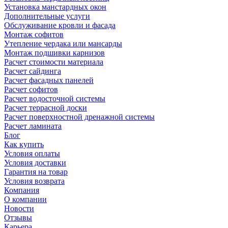
Установка манстардных окон
Дополнительные услуги
Обслуживание кровли и фасада
Монтаж софитов
Утепление чердака или мансарды
Монтаж подшивки карнизов
Расчет стоимости материала
Расчет сайдинга
Расчет фасадных панелей
Расчет софитов
Расчет водосточной системы
Расчет террасной доски
Расчет поверхностной дренажной системы
Расчет ламината
Блог
Как купить
Условия оплаты
Условия доставки
Гарантия на товар
Условия возврата
Компания
О компании
Новости
Отзывы
Карьера