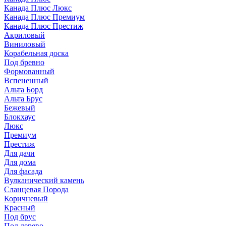
Канада Плюс Люкс
Канада Плюс Премиум
Канада Плюс Престиж
Акриловый
Виниловый
Корабельная доска
Под бревно
Формованный
Вспененный
Альта Борд
Альта Брус
Бежевый
Блокхаус
Люкс
Премиум
Престиж
Для дачи
Для дома
Для фасада
Вулканический камень
Сланцевая Порода
Коричневый
Красный
Под брус
Под дерево