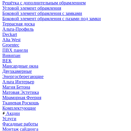
Решётка с дополнительным обрамлением
Угловой элемент обрамления
Боковой элемент обрамления с замками
Боковой элемент обрамления с пазами под замки
Террасная доска
Альта-Профиль
Deckart
Alta West
Groentec
ПВХ панели
Вивипан
ВЕК
Мансардные окна
Двухкамерные
Энергосберегающие
Альта Интерьер
Магия Бетона
Матовая Эстетика
Мраморная Феерия
Тканевая Роскошь
Комплектующие
Акции
Услуги
Фасадные работы
Монтаж сайдинга