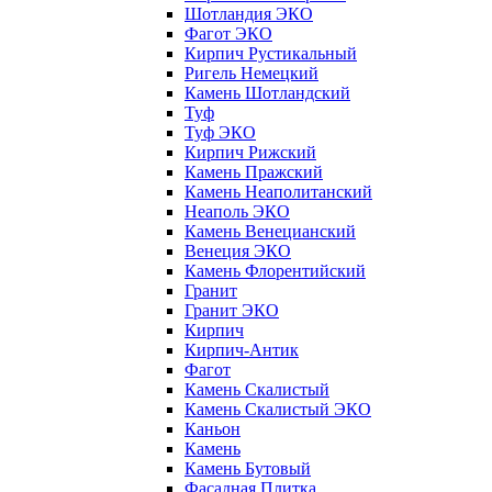
Шотландия ЭКО
Фагот ЭКО
Кирпич Рустикальный
Ригель Немецкий
Камень Шотландский
Туф
Туф ЭКО
Кирпич Рижский
Камень Пражский
Камень Неаполитанский
Неаполь ЭКО
Камень Венецианский
Венеция ЭКО
Камень Флорентийский
Гранит
Гранит ЭКО
Кирпич
Кирпич-Антик
Фагот
Камень Скалистый
Камень Скалистый ЭКО
Каньон
Камень
Камень Бутовый
Фасадная Плитка