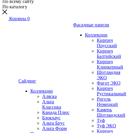
По всему сайту
По каталогу
Корзина
0
Фасадные панели
Коллекции
Кирпич
Прусский
Кирпич
Балтийский
Кирпич
Клинкерный
Шотландия
ЭКО
Сайдинг
Фагот ЭКО
Кирпич
Коллекции
Рустикальный
Аляска
Ригель
Альта
Немецкий
Классика
Камень
Канада Плюс
Шотландский
Блокхаус
Туф
Альта Брус
Туф ЭКО
Альта Форм
Кирпич