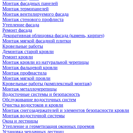
Монтаж фасадных панелей
Монтаж термопанелей
Монтаж вентилируемого фасада
Монтаж стенового профлиста
Утепление фасада
Ремонт фасада
Декоративная облицовка фасада (камень, кирпич)
Монтаж мягкой фасадной плитки
Кровельные работы
Демонтаж старой кровли
Ремонт кровли
Монтаж кровли из натуральной черепицы
Монтаж фальцевой кровли
Монтаж профнастила
Монтаж мягкой провли
Кровельные работы (комплексный монтаж)
Монтаж металлочерепицы
Водосточные системы и безопасность
Обслуживание водосточных систем
Очистка водостоков и кровли
Монтаж снегозадержателей и элементов безопасности кровли
Монтаж водосточной системы
Окна и лестницы
Утепление и герметизация оконных проемов
Установка чердачных лестниц