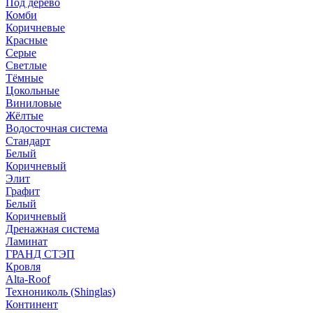
Под дерево
Комби
Коричневые
Красные
Серые
Светлые
Тёмные
Цокольные
Виниловые
Жёлтые
Водосточная система
Стандарт
Белый
Коричневый
Элит
Графит
Белый
Коричневый
Дренажная система
Ламинат
ГРАНД СТЭП
Кровля
Alta-Roof
Технониколь (Shinglas)
Континент