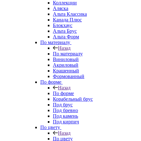
Коллекции
Аляска
Альта Классика
Канада Плюс
Блокхаус
Альта Брус
Альта Форм
По материалу
Назад
По материалу
Виниловый
Акриловый
Крашенный
Формованный
По форме
Назад
По форме
Корабельный брус
Под брус
Под бревно
Под камень
Под кирпич
По цвету
Назад
По цвету