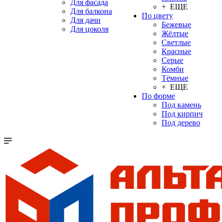
Для фасада
+ ЕЩЕ
Для балкона
По цвету
Для дачи
Бежевые
Для цоколя
Жёлтые
Светлые
Красные
Серые
Комби
Тёмные
+ ЕЩЕ
По форме
Под камень
Под кирпич
Под дерево