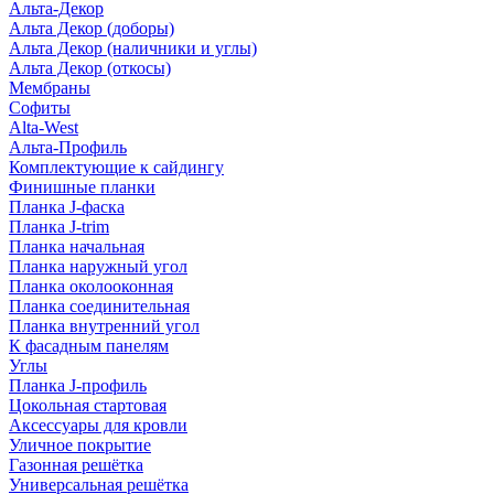
Альта-Декор
Альта Декор (доборы)
Альта Декор (наличники и углы)
Альта Декор (откосы)
Мембраны
Софиты
Alta-West
Альта-Профиль
Комплектующие к сайдингу
Финишные планки
Планка J-фаска
Планка J-trim
Планка начальная
Планка наружный угол
Планка околооконная
Планка соединительная
Планка внутренний угол
К фасадным панелям
Углы
Планка J-профиль
Цокольная стартовая
Аксессуары для кровли
Уличное покрытие
Газонная решётка
Универсальная решётка