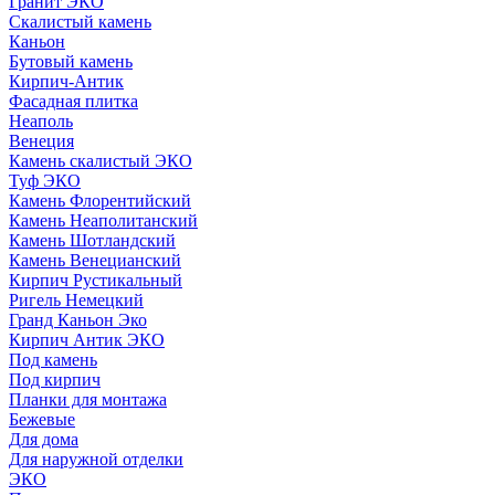
Гранит ЭКО
Скалистый камень
Каньон
Бутовый камень
Кирпич-Антик
Фасадная плитка
Неаполь
Венеция
Камень скалистый ЭКО
Туф ЭКО
Камень Флорентийский
Камень Неаполитанский
Камень Шотландский
Камень Венецианский
Кирпич Рустикальный
Ригель Немецкий
Гранд Каньон Эко
Кирпич Антик ЭКО
Под камень
Под кирпич
Планки для монтажа
Бежевые
Для дома
Для наружной отделки
ЭКO