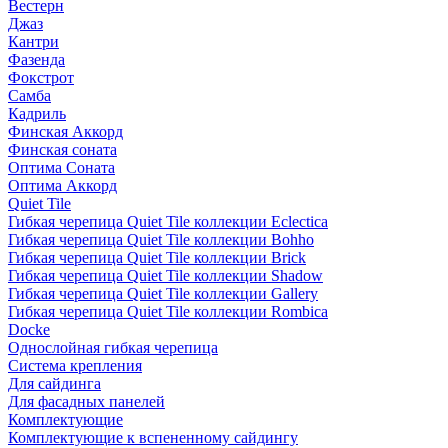
Вестерн
Джаз
Кантри
Фазенда
Фокстрот
Самба
Кадриль
Финская Аккорд
Финская соната
Оптима Соната
Оптима Аккорд
Quiet Tile
Гибкая черепица Quiet Tile коллекции Eclectica
Гибкая черепица Quiet Tile коллекции Bohho
Гибкая черепица Quiet Tile коллекции Brick
Гибкая черепица Quiet Tile коллекции Shadow
Гибкая черепица Quiet Tile коллекции Gallery
Гибкая черепица Quiet Tile коллекции Rombica
Docke
Однослойная гибкая черепица
Система крепления
Для сайдинга
Для фасадных панелей
Комплектующие
Комплектующие к вспененному сайдингу