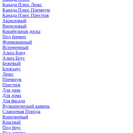
Канада Плюс Люкс
Канада Плюс Премиум
Канада Плюс Престиж
Акриловый
Виниловый
Корабельная доска
Под бревно
Формованный
Вспененный
Альта Борд
Альта Брус
Бежевый
Блокхаус
Люкс
Премиум
Престиж
Для дачи
Для дома
Для фасада
Вулканический камень
Сланцевая Порода
Коричневый
Красный
Под брус
Под дерево