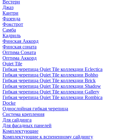
Вестерн
Джаз
Кантри
Фазенда
Фокстрот
Самба
Кадриль
Финская Аккорд
Финская соната
Оптима Соната
Оптима Аккорд
Quiet Tile
Гибкая черепица Quiet Tile коллекции Eclectica
Гибкая черепица Quiet Tile коллекции Bohho
Гибкая черепица Quiet Tile коллекции Brick
Гибкая черепица Quiet Tile коллекции Shadow
Гибкая черепица Quiet Tile коллекции Gallery
Гибкая черепица Quiet Tile коллекции Rombica
Docke
Однослойная гибкая черепица
Система крепления
Для сайдинга
Для фасадных панелей
Комплектующие
Комплектующие к вспененному сайдингу