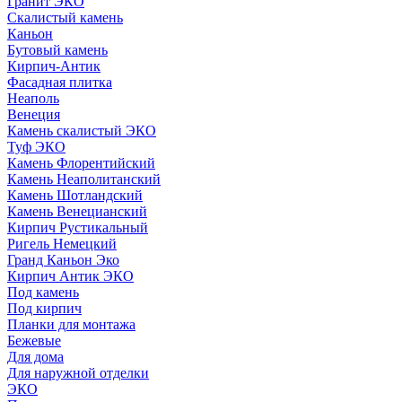
Гранит ЭКО
Скалистый камень
Каньон
Бутовый камень
Кирпич-Антик
Фасадная плитка
Неаполь
Венеция
Камень скалистый ЭКО
Туф ЭКО
Камень Флорентийский
Камень Неаполитанский
Камень Шотландский
Камень Венецианский
Кирпич Рустикальный
Ригель Немецкий
Гранд Каньон Эко
Кирпич Антик ЭКО
Под камень
Под кирпич
Планки для монтажа
Бежевые
Для дома
Для наружной отделки
ЭКO