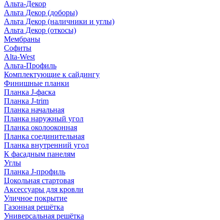
Альта-Декор
Альта Декор (доборы)
Альта Декор (наличники и углы)
Альта Декор (откосы)
Мембраны
Софиты
Alta-West
Альта-Профиль
Комплектующие к сайдингу
Финишные планки
Планка J-фаска
Планка J-trim
Планка начальная
Планка наружный угол
Планка околооконная
Планка соединительная
Планка внутренний угол
К фасадным панелям
Углы
Планка J-профиль
Цокольная стартовая
Аксессуары для кровли
Уличное покрытие
Газонная решётка
Универсальная решётка