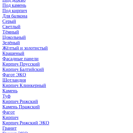
Под камень
Под кирпич
Для балкона
Серый
Светлый
Тёмный
Цокольный
Зелёный
Жёлтый и золотистый
Крашеный
Фасадные панели
Кирпич Прусский
Кирпич Балтийский
Фагот ЭКО
Шотландия
Кирпич Клинкерный
Камень
Туф
Кирпич Рижский
Камень Пражский
Фагот
Кирпич
Кирпич Рижский ЭКО
Гранит