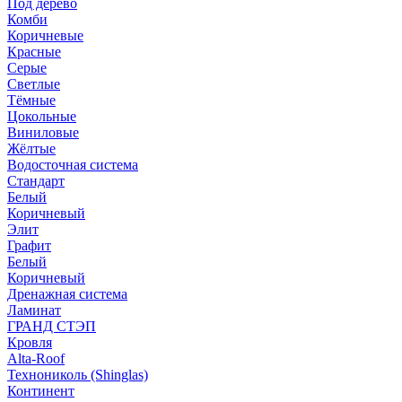
Под дерево
Комби
Коричневые
Красные
Серые
Светлые
Тёмные
Цокольные
Виниловые
Жёлтые
Водосточная система
Стандарт
Белый
Коричневый
Элит
Графит
Белый
Коричневый
Дренажная система
Ламинат
ГРАНД СТЭП
Кровля
Alta-Roof
Технониколь (Shinglas)
Континент