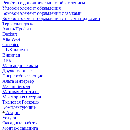
Решётка с дополнительным обрамлением
Угловой элемент обрамления
Боковой элемент обрамления с замками
Боковой элемент обрамления с пазами под замки
Террасная доска
Альта-Профиль
Deckart
Alta West
Groentec
ПВХ панели
Вивипан
ВЕК
Мансардные окна
Двухкамерные
Энергосберегающие
Альта Интерьер
Магия Бетона
Матовая Эстетика
Мраморная Феерия
Тканевая Роскошь
Комплектующие
Акции
Услуги
Фасадные работы
Монтаж сайдинга