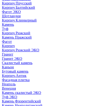
Кирпич Прусский
Кирпич Балтийский
Фагот ЭКО
Шотландия
Кирпич Клинкерный
Камень
Туф
Кирпич Рижский
Камень Пражский
Фагот
Кирпич
Кирпич Рижский ЭКО
Гранит
Гранит ЭКО
Скалистый камень
Каньон
Бутовый камень
Кирпич-Антик
Фасадная плитка
Неаполь
Венеция
Камень скалистый ЭКО
Туф ЭКО
Камень Флорентийский
Камень Неаполитанский