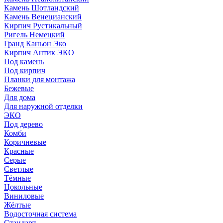
Камень Шотландский
Камень Венецианский
Кирпич Рустикальный
Ригель Немецкий
Гранд Каньон Эко
Кирпич Антик ЭКО
Под камень
Под кирпич
Планки для монтажа
Бежевые
Для дома
Для наружной отделки
ЭКO
Под дерево
Комби
Коричневые
Красные
Серые
Светлые
Тёмные
Цокольные
Виниловые
Жёлтые
Водосточная система
Стандарт