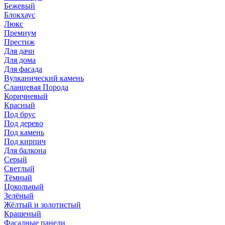
Бежевый
Блокхаус
Люкс
Премиум
Престиж
Для дачи
Для дома
Для фасада
Вулканический камень
Сланцевая Порода
Коричневый
Красный
Под брус
Под дерево
Под камень
Под кирпич
Для балкона
Серый
Светлый
Тёмный
Цокольный
Зелёный
Жёлтый и золотистый
Крашеный
Фасадные панели