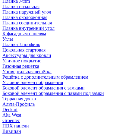
Планка J-trim
Планка начальная
Планка наружный угол
Планка околооконная
Планка соединительная
Планка внутренний угол
К фасадным панелям
Углы
Планка J-профиль
Цокольная стартовая
Аксессуары для кровли
Уличное покрытие
Газонная решётка
Универсальная решётка
Решётка с дополнительным обрамлением
Угловой элемент обрамления
Боковой элемент обрамления с замками
Боковой элемент обрамления с пазами под замки
Террасная доска
Альта-Профиль
Deckart
Alta West
Groentec
ПВХ панели
Вивипан