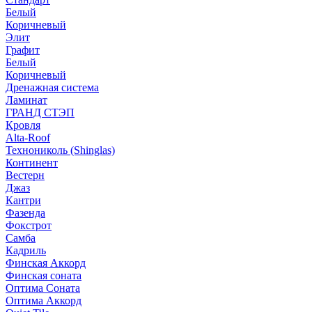
Белый
Коричневый
Элит
Графит
Белый
Коричневый
Дренажная система
Ламинат
ГРАНД СТЭП
Кровля
Alta-Roof
Технониколь (Shinglas)
Континент
Вестерн
Джаз
Кантри
Фазенда
Фокстрот
Самба
Кадриль
Финская Аккорд
Финская соната
Оптима Соната
Оптима Аккорд