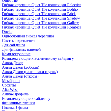
Quiet Tile
Гибкая черепица Quiet Tile коллекции Eclectica
Гибкая черепица Quiet Tile коллекции Bohho
Гибкая черепица Quiet Tile коллекции Brick
Гибкая черепица Quiet Tile коллекции Shadow
Гибкая черепица Quiet Tile коллекции Gallery
Гибкая черепица Quiet Tile коллекции Rombica
Docke
Однослойная гибкая черепица
Система крепления
Для сайдинга
Для фасадных панелей
Комплектующие
Комплектующие к вспененному сайдингу
Альта-Декор
Альта Декор (доборы)
Альта Декор (наличники и углы)
Альта Декор (откосы)
Мембраны
Софиты
Alta-West
Альта-Профиль
Комплектующие к сайдингу
Финишные планки
Планка J-фаска