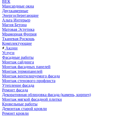
ВЕК
Мансардные окна
Двухкамерные
Энергосберегающие
Альта Интерьер
Магия Бетона
Матовая Эстетика
Мраморная Феерия
Тканевая Роскошь
Комплектующие
Акции
Услуги
Фасадные работы
Монтаж сайдинга
Монтаж фасадных панелей
Монтаж термопанелей
Монтаж вентилируемого фасада
Монтаж стенового профлиста
Утепление фасада
Ремонт фасада
Декоративная облицовка фасада (камень, кирпич)
Монтаж мягкой фасадной плитки
Кровельные работы
Демонтаж старой кровли
Ремонт кровли