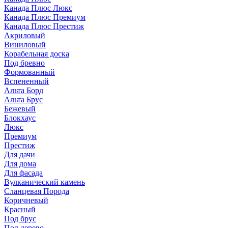
Канада Плюс Люкс
Канада Плюс Премиум
Канада Плюс Престиж
Акриловый
Виниловый
Корабельная доска
Под бревно
Формованный
Вспененный
Альта Борд
Альта Брус
Бежевый
Блокхаус
Люкс
Премиум
Престиж
Для дачи
Для дома
Для фасада
Вулканический камень
Сланцевая Порода
Коричневый
Красный
Под брус
Под дерево