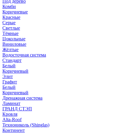
Под дерево
Комби
Коричневые
Красные
Серые
Светлые
Тёмные
Цокольные
Виниловые
Жёлтые
Водосточная система
Стандарт
Белый
Коричневый
Элит
Графит
Белый
Коричневый
Дренажная система
Ламинат
ГРАНД СТЭП
Кровля
Alta-Roof
Технониколь (Shinglas)
Континент