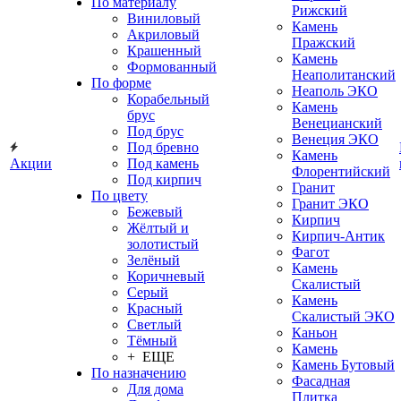
По материалу
Рижский
Виниловый
Камень
Акриловый
Пражский
Крашенный
Камень
Формованный
Неаполитанский
По форме
Неаполь ЭКО
Корабельный
Камень
брус
Венецианский
Под брус
Венеция ЭКО
Под бревно
Камень
Акции
Под камень
Флорентийский
Под кирпич
Гранит
По цвету
Гранит ЭКО
Бежевый
Кирпич
Жёлтый и
Кирпич-Антик
золотистый
Фагот
Зелёный
Камень
Коричневый
Скалистый
Серый
Камень
Красный
Скалистый ЭКО
Светлый
Каньон
Тёмный
Камень
+ ЕЩЕ
Камень Бутовый
По назначению
Фасадная
Для дома
Плитка