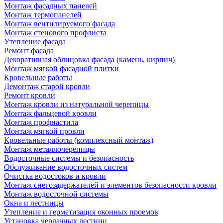
Монтаж фасадных панелей
Монтаж термопанелей
Монтаж вентилируемого фасада
Монтаж стенового профлиста
Утепление фасада
Ремонт фасада
Декоративная облицовка фасада (камень, кирпич)
Монтаж мягкой фасадной плитки
Кровельные работы
Демонтаж старой кровли
Ремонт кровли
Монтаж кровли из натуральной черепицы
Монтаж фальцевой кровли
Монтаж профнастила
Монтаж мягкой провли
Кровельные работы (комплексный монтаж)
Монтаж металлочерепицы
Водосточные системы и безопасность
Обслуживание водосточных систем
Очистка водостоков и кровли
Монтаж снегозадержателей и элементов безопасности кровли
Монтаж водосточной системы
Окна и лестницы
Утепление и герметизация оконных проемов
Установка чердачных лестниц