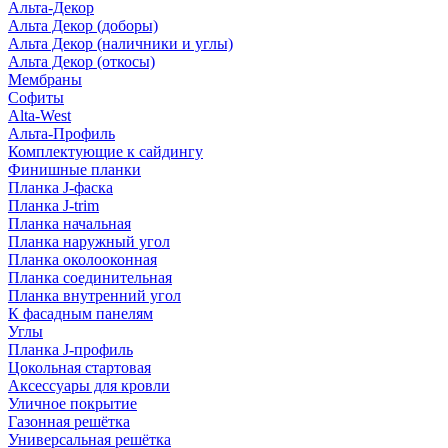
Альта-Декор
Альта Декор (доборы)
Альта Декор (наличники и углы)
Альта Декор (откосы)
Мембраны
Софиты
Alta-West
Альта-Профиль
Комплектующие к сайдингу
Финишные планки
Планка J-фаска
Планка J-trim
Планка начальная
Планка наружный угол
Планка околооконная
Планка соединительная
Планка внутренний угол
К фасадным панелям
Углы
Планка J-профиль
Цокольная стартовая
Аксессуары для кровли
Уличное покрытие
Газонная решётка
Универсальная решётка