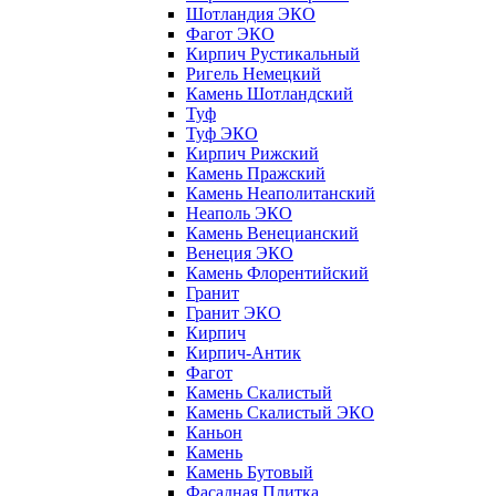
Шотландия ЭКО
Фагот ЭКО
Кирпич Рустикальный
Ригель Немецкий
Камень Шотландский
Туф
Туф ЭКО
Кирпич Рижский
Камень Пражский
Камень Неаполитанский
Неаполь ЭКО
Камень Венецианский
Венеция ЭКО
Камень Флорентийский
Гранит
Гранит ЭКО
Кирпич
Кирпич-Антик
Фагот
Камень Скалистый
Камень Скалистый ЭКО
Каньон
Камень
Камень Бутовый
Фасадная Плитка