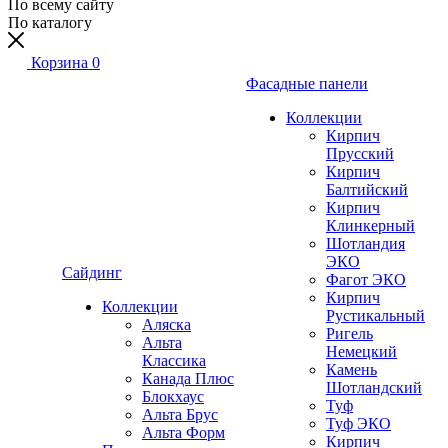
По всему сайту
По каталогу
Корзина
0
Фасадные панели
Коллекции
Кирпич
Прусский
Кирпич
Балтийский
Кирпич
Клинкерный
Шотландия
ЭКО
Сайдинг
Фагот ЭКО
Кирпич
Коллекции
Рустикальный
Аляска
Ригель
Альта
Немецкий
Классика
Камень
Канада Плюс
Шотландский
Блокхаус
Туф
Альта Брус
Туф ЭКО
Альта Форм
Кирпич