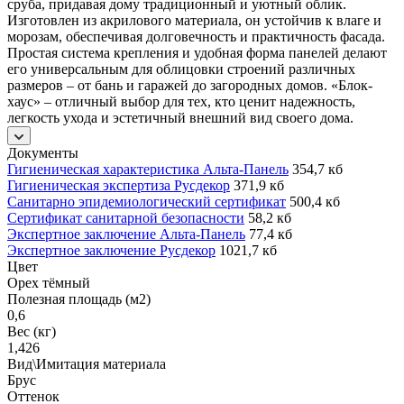
сруба, придавая дому традиционный и уютный облик.
Изготовлен из акрилового материала, он устойчив к влаге и
морозам, обеспечивая долговечность и практичность фасада.
Простая система крепления и удобная форма панелей делают
его универсальным для облицовки строений различных
размеров – от бань и гаражей до загородных домов. «Блок-
хаус» – отличный выбор для тех, кто ценит надежность,
легкость ухода и эстетичный внешний вид своего дома.
Документы
Гигиеническая характеристика Альта-Панель
354,7 кб
Гигиеническая экспертиза Русдекор
371,9 кб
Санитарно эпидемиологический сертификат
500,4 кб
Сертификат санитарной безопасности
58,2 кб
Экспертное заключение Альта-Панель
77,4 кб
Экспертное заключение Русдекор
1021,7 кб
Цвет
Орех тёмный
Полезная площадь (м2)
0,6
Вес (кг)
1,426
Вид\Имитация материала
Брус
Оттенок