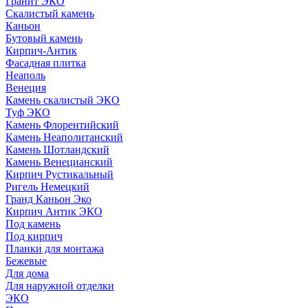
Гранит ЭКО
Скалистый камень
Каньон
Бутовый камень
Кирпич-Антик
Фасадная плитка
Неаполь
Венеция
Камень скалистый ЭКО
Туф ЭКО
Камень Флорентийский
Камень Неаполитанский
Камень Шотландский
Камень Венецианский
Кирпич Рустикальный
Ригель Немецкий
Гранд Каньон Эко
Кирпич Антик ЭКО
Под камень
Под кирпич
Планки для монтажа
Бежевые
Для дома
Для наружной отделки
ЭКO