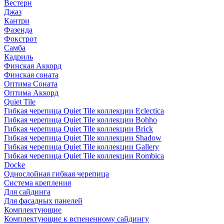
Вестерн
Джаз
Кантри
Фазенда
Фокстрот
Самба
Кадриль
Финская Аккорд
Финская соната
Оптима Соната
Оптима Аккорд
Quiet Tile
Гибкая черепица Quiet Tile коллекции Eclectica
Гибкая черепица Quiet Tile коллекции Bohho
Гибкая черепица Quiet Tile коллекции Brick
Гибкая черепица Quiet Tile коллекции Shadow
Гибкая черепица Quiet Tile коллекции Gallery
Гибкая черепица Quiet Tile коллекции Rombica
Docke
Однослойная гибкая черепица
Система крепления
Для сайдинга
Для фасадных панелей
Комплектующие
Комплектующие к вспененному сайдингу