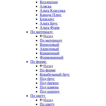
Коллекции
Аляска
Альта Классика
Канада Плюс
Блокхаус
Альта Брус
Альта Форм
По материалу
Назад
По материалу
Виниловый
Акриловый
Крашенный
Формованный
По форме
Назад
По форме
Корабельный брус
Под брус
Под бревно
Под камень
Под кирпич
По цвету
Назад
По цвету