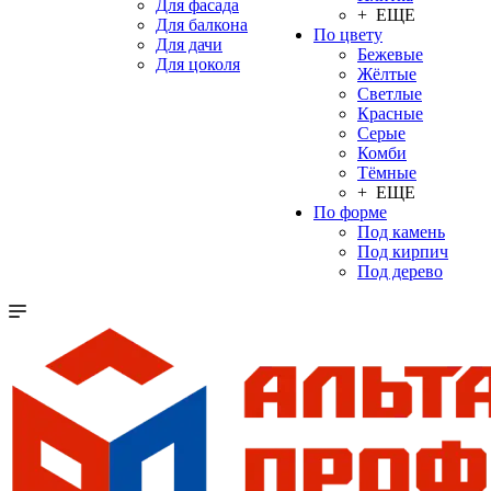
Для фасада
+ ЕЩЕ
Для балкона
По цвету
Для дачи
Бежевые
Для цоколя
Жёлтые
Светлые
Красные
Серые
Комби
Тёмные
+ ЕЩЕ
По форме
Под камень
Под кирпич
Под дерево