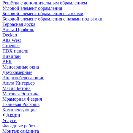
Решётка с дополнительным обрамлением
Угловой элемент обрамления
Боковой элемент обрамления с замками
Боковой элемент обрамления с пазами под замки
Террасная доска
Альта-Профиль
Deckart
Alta West
Groentec
ПВХ панели
Вивипан
ВЕК
Мансардные окна
Двухкамерные
Энергосберегающие
Альта Интерьер
Магия Бетона
Матовая Эстетика
Мраморная Феерия
Тканевая Роскошь
Комплектующие
Акции
Услуги
Фасадные работы
Монтаж сайдинга