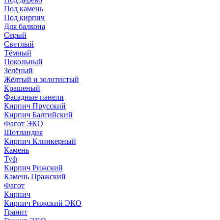
Под камень
Под кирпич
Для балкона
Серый
Светлый
Тёмный
Цокольный
Зелёный
Жёлтый и золотистый
Крашеный
Фасадные панели
Кирпич Прусский
Кирпич Балтийский
Фагот ЭКО
Шотландия
Кирпич Клинкерный
Камень
Туф
Кирпич Рижский
Камень Пражский
Фагот
Кирпич
Кирпич Рижский ЭКО
Гранит