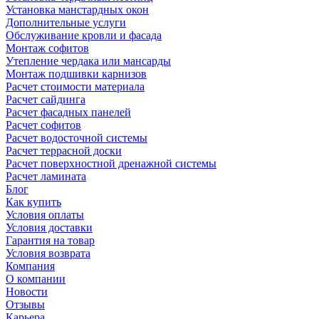
Установка манстардных окон
Дополнительные услуги
Обслуживание кровли и фасада
Монтаж софитов
Утепление чердака или мансарды
Монтаж подшивки карнизов
Расчет стоимости материала
Расчет сайдинга
Расчет фасадных панелей
Расчет софитов
Расчет водосточной системы
Расчет террасной доски
Расчет поверхностной дренажной системы
Расчет ламината
Блог
Как купить
Условия оплаты
Условия доставки
Гарантия на товар
Условия возврата
Компания
О компании
Новости
Отзывы
Карьера